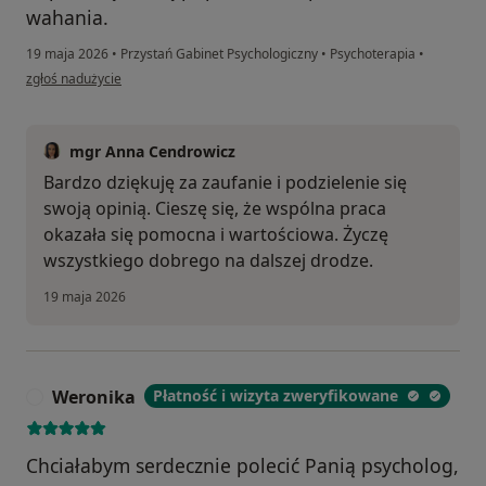
wahania.
19 maja 2026
•
Przystań Gabinet Psychologiczny
•
Psychoterapia
•
w opinii użytkownika Piotr
zgłoś nadużycie
mgr Anna Cendrowicz
Bardzo dziękuję za zaufanie i podzielenie się
swoją opinią. Cieszę się, że wspólna praca
okazała się pomocna i wartościowa. Życzę
wszystkiego dobrego na dalszej drodze.
19 maja 2026
Weronika
Płatność i wizyta zweryfikowane
W
Chciałabym serdecznie polecić Panią psycholog,