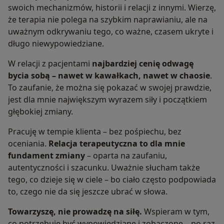
swoich mechanizmów, historii i relacji z innymi. Wierzę,
że terapia nie polega na szybkim naprawianiu, ale na
uważnym odkrywaniu tego, co ważne, czasem ukryte i
długo niewypowiedziane.
W relacji z pacjentami
najbardziej cenię odwagę
bycia sobą – nawet w kawałkach, nawet w chaosie
.
To zaufanie, że można się pokazać w swojej prawdzie,
jest dla mnie największym wyrazem siły i początkiem
głębokiej zmiany.
Pracuję w tempie klienta – bez pośpiechu, bez
oceniania.
Relacja terapeutyczna to dla mnie
fundament zmiany
– oparta na zaufaniu,
autentyczności i szacunku. Uważnie słucham także
tego, co dzieje się w ciele – bo ciało często podpowiada
to, czego nie da się jeszcze ubrać w słowa.
Towarzyszę, nie prowadzę na siłę.
Wspieram w tym,
co potrzebuje być wypowiedziane i zobaczone – po raz