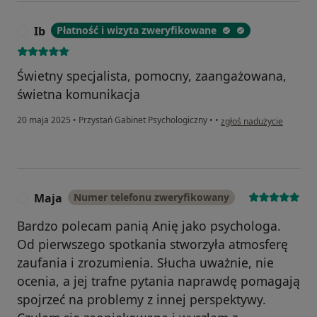
Ib
Płatność i wizyta zweryfikowane
I
Świetny specjalista, pomocny, zaangażowana,
świetna komunikacja
w opinii użytkownika Ib
20 maja 2025
•
Przystań Gabinet Psychologiczny
•
•
zgłoś nadużycie
Maja
Numer telefonu zweryfikowany
M
Bardzo polecam panią Anię jako psychologa.
Od pierwszego spotkania stworzyła atmosferę
zaufania i zrozumienia. Słucha uważnie, nie
ocenia, a jej trafne pytania naprawdę pomagają
spojrzeć na problemy z innej perspektywy.