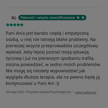
KL
Płatność i wizyta zweryfikowane
K
Pani Ania jest bardzo ciepłą i empatyczną
osobą, u niej nie istnieją błahe problemy. Na
pierwszej wizycie przeprowadziła szczegółowy
wywiad, żeby lepiej poznać moją sytuację
życiową i już na pierwszym spotkaniu trafiła,
można powiedzieć, w sedno moich problemów.
Nie mogę się niestety wypowiedzieć jak
wygląda dłuższa terapia, ale na pewno będę ją
kontynuować u Pani Ani :))
w opinii użytkownika KL
28 maja 2025
•
Przystań Gabinet Psychologiczny
•
•
zgłoś nadużycie