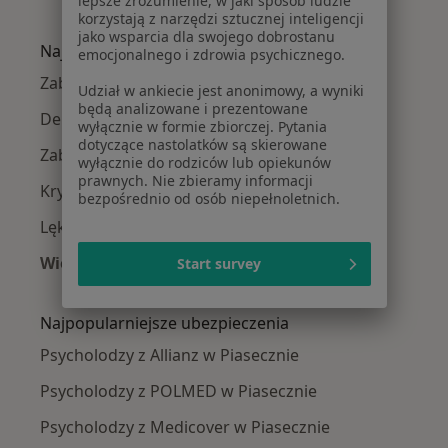
lepsze zrozumienie, w jaki sposób ludzie
Więcej w kategorii: W pobliżu Piaseczna
korzystają z narzędzi sztucznej inteligencji
jako wsparcia dla swojego dobrostanu
Najczęście leczone choroby
emocjonalnego i zdrowia psychicznego.
Zaburzenia lękowe w Piasecznie
Udział w ankiecie jest anonimowy, a wyniki
będą analizowane i prezentowane
Depresja w Piasecznie
wyłącznie w formie zbiorczej. Pytania
dotyczące nastolatków są skierowane
Zaburzenia nastroju w Piasecznie
wyłącznie do rodziców lub opiekunów
prawnych. Nie zbieramy informacji
Kryzys emocjonalny w Piasecznie
bezpośrednio od osób niepełnoletnich.
Lęki w Piasecznie
Więcej (15)
Start survey
Więcej w kategorii: Najczęście leczone chorob
Najpopularniejsze ubezpieczenia
Psycholodzy z Allianz w Piasecznie
Psycholodzy z POLMED w Piasecznie
Psycholodzy z Medicover w Piasecznie