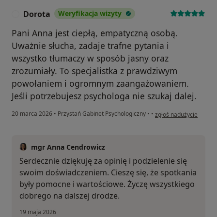
Dorota
Weryfikacja wizyty
D
Pani Anna jest ciepłą, empatyczną osobą.
Uważnie słucha, zadaje trafne pytania i
wszystko tłumaczy w sposób jasny oraz
zrozumiały. To specjalistka z prawdziwym
powołaniem i ogromnym zaangażowaniem.
Jeśli potrzebujesz psychologa nie szukaj dalej.
w opinii użytkownika D
20 marca 2026
•
Przystań Gabinet Psychologiczny
•
•
zgłoś nadużycie
mgr Anna Cendrowicz
Serdecznie dziękuję za opinię i podzielenie się
swoim doświadczeniem. Cieszę się, że spotkania
były pomocne i wartościowe. Życzę wszystkiego
dobrego na dalszej drodze.
19 maja 2026