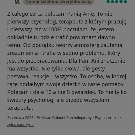
M.
Numer telefonu zweryfikowany
M
Z całego serca polecam Panią Anię. To nie
pierwszy psycholog, terapeuta z którym pracuję
i pierwszy raz w 100% poczułam, że jestem
dokładnie tu gdzie trafić powinnam dawno
temu. Od początku tworzy atmosferę zaufania,
zrozumienia i trafia w sedno problemu, który
jest do przepracowania. Dla Pani Ani znaczenie
ma wszystko. Nie tylko słowa, ale gesty,
postawa, reakcje... wszystko. To osoba, w której
ręce oddałbym swoje dziecko w razie potrzeby.
Polecam i daję 10 a nie 5 gwiazdek. To nie tylko
świetny psycholog, ale przede wszystkim
terapeuta.
3 czerwca 2025
•
Przystań Gabinet Psychologiczny
•
Psychoterapia
•
w opinii użytkownika M.
zgłoś nadużycie