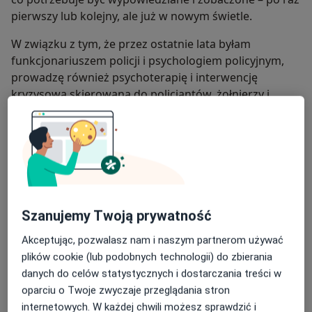
pierwszy lub kolejny, ale już w nowym świetle.
W związku z tym, że przez ostatnie lata byłam
funkcjonariuszem policji i psychologiem policyjnym,
prowadzę również psychoterapię i interwencję
kryzysową skierowaną do policjantów, żołnierzy i
pracowników innych służb mundurowych, a także dla
ich rodzin. Bliskie są mi realia służby i problemy z
jakimi borykają się osoby pracujące w takich
strukturach.
O mnie
więcej
Podejście terapeutyczne
Szanujemy Twoją prywatność
Psychoterapia psychodynamiczna
Akceptując, pozwalasz nam i naszym partnerom używać
Zakres porad
plików cookie (lub podobnych technologii) do zbierania
Psychologia dorosłych
danych do celów statystycznych i dostarczania treści w
Diagnoza psychologiczna
oparciu o Twoje zwyczaje przeglądania stron
internetowych. W każdej chwili możesz sprawdzić i
Główne obszary pomocy