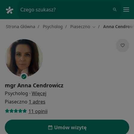
Me
Czego szukasz?
Strona Główna
Psycholog
Piaseczno
Anna Cendrow
Zmień miasto
mgr
Anna Cendrowicz
O specjalizacjach
Psycholog
·
Więcej
Piaseczno
1 adres
11 opinii
Umów wizytę