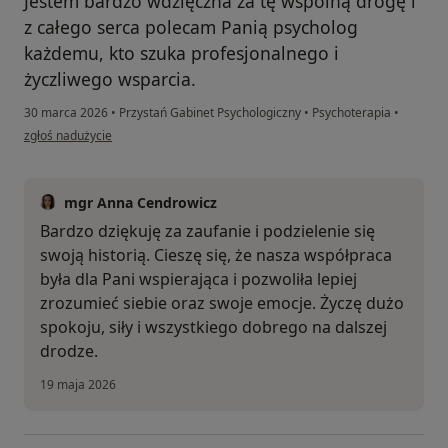
Jestem bardzo wdzięczna za tę wspólną drogę i
z całego serca polecam Panią psycholog
każdemu, kto szuka profesjonalnego i
życzliwego wsparcia.
30 marca 2026
•
Przystań Gabinet Psychologiczny
•
Psychoterapia
•
w opinii użytkownika Weronika
zgłoś nadużycie
mgr Anna Cendrowicz
Bardzo dziękuję za zaufanie i podzielenie się
swoją historią. Cieszę się, że nasza współpraca
była dla Pani wspierająca i pozwoliła lepiej
zrozumieć siebie oraz swoje emocje. Życzę dużo
spokoju, siły i wszystkiego dobrego na dalszej
drodze.
19 maja 2026