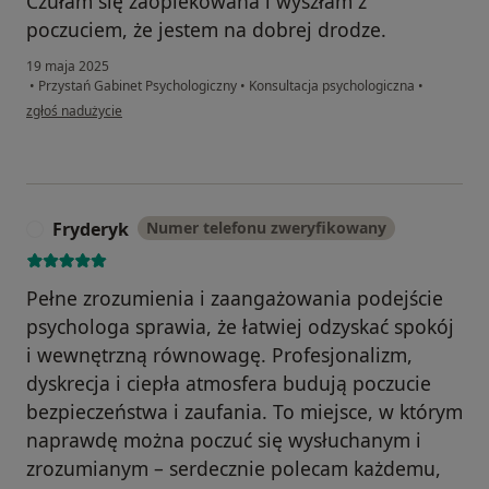
Czułam się zaopiekowana i wyszłam z
poczuciem, że jestem na dobrej drodze.
19 maja 2025
•
Przystań Gabinet Psychologiczny
•
Konsultacja psychologiczna
•
w opinii użytkownika Maja
zgłoś nadużycie
Fryderyk
Numer telefonu zweryfikowany
F
Pełne zrozumienia i zaangażowania podejście
psychologa sprawia, że łatwiej odzyskać spokój
i wewnętrzną równowagę. Profesjonalizm,
dyskrecja i ciepła atmosfera budują poczucie
bezpieczeństwa i zaufania. To miejsce, w którym
naprawdę można poczuć się wysłuchanym i
zrozumianym – serdecznie polecam każdemu,