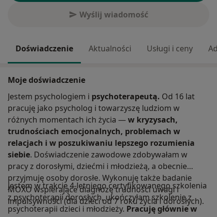
Wyślij wiadomość
Doświadczenie
Aktualności
Usługi i ceny
Ad
Moje doświadczenie
Jestem psychologiem i
psychoterapeutą.
Od 16 lat
pracuję jako psycholog i towarzyszę ludziom w
różnych momentach ich życia —
w kryzysach,
trudnościach emocjonalnych, problemach w
relacjach i w poszukiwaniu lepszego rozumienia
siebie
. Doświadczenie zawodowe zdobywałam w
pracy z dorosłymi, dziećmi i młodzieżą, a obecnie
przyjmuję osoby dorosłe. Wykonuję także badanie
Jestem w trakcie 4-letniego certyfikowanego szkolenia
MOXO wspierające diagnozę trudności uwagi i
z psychoterapii dorosłych, ukończyłam szkolenie z
impulsywności (dla dzieci od 7 roku życia i dorosłych).
psychoterapii dzieci i młodzieży.
Pracuję głównie w