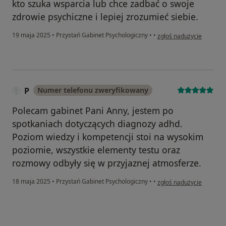
kto szuka wsparcia lub chce zadbać o swoje
zdrowie psychiczne i lepiej zrozumieć siebie.
w opinii użytkownika Fry
19 maja 2025
•
Przystań Gabinet Psychologiczny
•
•
zgłoś nadużycie
P
Numer telefonu zweryfikowany
Polecam gabinet Pani Anny, jestem po
spotkaniach dotyczących diagnozy adhd.
Poziom wiedzy i kompetencji stoi na wysokim
poziomie, wszystkie elementy testu oraz
rozmowy odbyły się w przyjaznej atmosferze.
w opinii użytkownika P
18 maja 2025
•
Przystań Gabinet Psychologiczny
•
•
zgłoś nadużycie