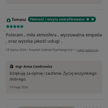
Tomasz
Płatność i wizyta zweryfikowane
T
Polecam , miła atmosfera , wyczuwalna empatia
, oraz wysoka jakość usługi .
w opinii użytkownika 
13 marca 2026
•
Przystań Gabinet Psychologiczny
•
•
zgłoś nadużycie
mgr Anna Cendrowicz
Dziękuję za opinię i zaufanie. Życzę wszystkiego
dobrego.
19 maja 2026