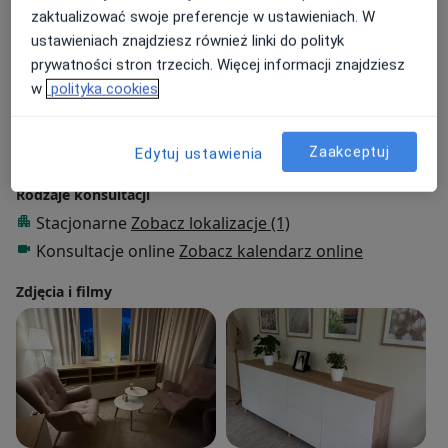
zaktualizować swoje preferencje w ustawieniach. W
ADHD
Anoreksja
Bezsenność
ustawieniach znajdziesz również linki do polityk
a11y_sr_more_diseases
Ból emocjonalny
Bulimia
+21
prywatności stron trzecich. Więcej informacji znajdziesz
w
polityka cookies
Pacjenci których przyjmuję
Dorośli
Zaakceptuj
Dzieci w wieku od 12 lat
Edytuj ustawienia
Rodzaje konsultacji
Stacjonarne
Zobacz lokalizacje (1)
Konsultacje online
Zobacz kalendarz online
Zdjęcia i filmy