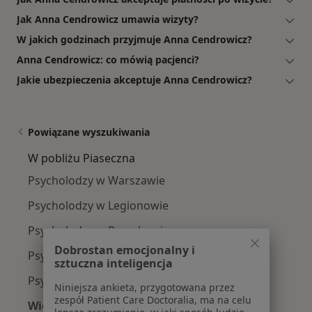
Jak Anna Cendrowicz umawia wizyty?
W jakich godzinach przyjmuje Anna Cendrowicz?
Anna Cendrowicz: co mówią pacjenci?
Jakie ubezpieczenia akceptuje Anna Cendrowicz?
Powiązane wyszukiwania
W pobliżu Piaseczna
Psycholodzy w Warszawie
Psycholodzy w Legionowie
Psycholodzy w Pruszkowie
Dobrostan emocjonalny i
Psycholodzy w Grodzisku Mazowieckim
sztuczna inteligencja
Psycholodzy w Otwocku
Niniejsza ankieta, przygotowana przez
zespół Patient Care Doctoralia, ma na celu
Więcej (14)