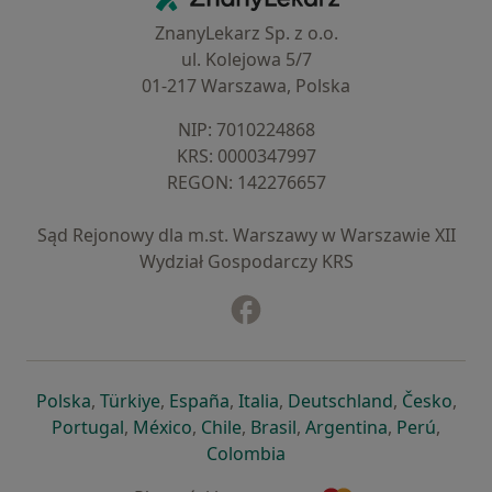
ZnanyLekarz Sp. z o.o.
ul. Kolejowa 5/7
01-217 Warszawa, Polska
NIP: ⁠7010224868
KRS: ⁠0000347997
REGON: ⁠142276657
Sąd Rejonowy dla m.st. Warszawy w Warszawie XII
Wydział Gospodarczy KRS
Facebook
otwiera się w nowej karcie
otwiera się w nowej karcie
otwiera się w nowej karcie
otwiera się w nowej karcie
otwiera się w nowej karci
otwiera się
otwi
Polska
,
Türkiye
,
España
,
Italia
,
Deutschland
,
Česko
,
otwiera się w nowej karcie
otwiera się w nowej karcie
otwiera się w nowej karcie
otwiera się w nowej kar
otwiera się 
otwier
Portugal
,
México
,
Chile
,
Brasil
,
Argentina
,
Perú
,
otwiera się w nowej karc
Colombia