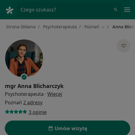
Me
Czego szukasz?
Strona Główna
Psychoterapeuta
Poznań
Anna Blich
Zmień miasto
mgr
Anna Blicharczyk
O specjalizacjach
Psychoterapeuta
·
Więcej
Poznań
2 adresy
3 opinie
Umów wizytę