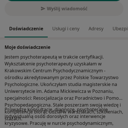
Wyślij wiadomość
Doświadczenie
Usługi i ceny
Adresy
Ubezpi
Moje doświadczenie
Jestem psychoterapeutą w trakcie certyfikacji.
Wykształcenie psychoterapeuty uzyskałam w
Krakowskim Centrum Psychodycznamicznym -
ośrodku akredytowanym przez Polskie Towarzystwo
Psychologiczne. Ukończyłam studia magisterskie na
Uniwersytecie im. Adama Mickiewicza w Poznaniu,
specjalności: Resocjalizacja oraz Poradnictwo i Pomoc
Psychopedagogiczna. Stale poszerzam swoją wiedzę i
Prowadzę konsultacje, diagnozę, psychoterapię
kompetencje biorąc udział w warsztatach, szkoleniach,
indywidualną osób dorosłych oraz interwencje
stażach.
kryzysowe. Pracuję w nurcie psychodynamicznym,