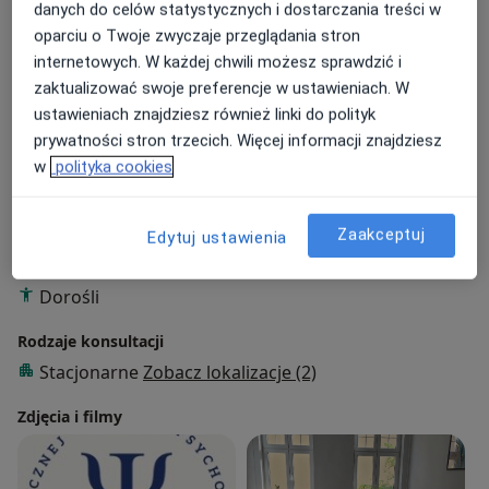
danych do celów statystycznych i dostarczania treści w
Zakres porad
oparciu o Twoje zwyczaje przeglądania stron
Psychoterapia psychodynamiczna
internetowych. W każdej chwili możesz sprawdzić i
zaktualizować swoje preferencje w ustawieniach. W
Główne obszary pomocy
ustawieniach znajdziesz również linki do polityk
Zaburzenia osobowości
Zaburzenia nastroju
prywatności stron trzecich. Więcej informacji znajdziesz
Zaburzenia w relacjach międzyludzkich
w
polityka cookies
Zaburzenia lękowe
a11y_sr_more_dis
Niskie poczucie własnej wartości
+18
Zaakceptuj
Edytuj ustawienia
Pacjenci których przyjmuję
Dorośli
Rodzaje konsultacji
Stacjonarne
Zobacz lokalizacje (2)
Zdjęcia i filmy