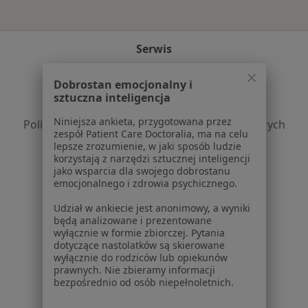
Serwis
Regulamin
Dobrostan emocjonalny i
Polityka prywatności pacjentów
sztuczna inteligencja
Polityka prywatności profesjonalistów
Niniejsza ankieta, przygotowana przez
Polityka prywatności dla profesjonalistów, których
zespół Patient Care Doctoralia, ma na celu
dane pozyskaliśmy samodzielnie
lepsze zrozumienie, w jaki sposób ludzie
Polityka cookies
korzystają z narzędzi sztucznej inteligencji
jako wsparcia dla swojego dobrostanu
Jak działają wyniki wyszukiwania
emocjonalnego i zdrowia psychicznego.
Dostępność
O nas
Udział w ankiecie jest anonimowy, a wyniki
będą analizowane i prezentowane
Praca
Rekrutujemy!
wyłącznie w formie zbiorczej. Pytania
Partnerzy
dotyczące nastolatków są skierowane
Centrum prasowe
wyłącznie do rodziców lub opiekunów
prawnych. Nie zbieramy informacji
Kontakt
bezpośrednio od osób niepełnoletnich.
Dla pacjentów