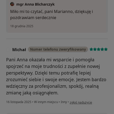
mgr Anna Blicharczyk
Miło mi to czytać, pani Marianno, dziękuję i
pozdrawiam serdecznie
18 grudnia 2025
Michał
Numer telefonu zweryfikowany
M
Pani Anna okazała mi wsparcie i pomogła
spojrzeć na moje trudności z zupełnie nowej
perspektywy. Dzięki temu potrafię lepiej
zrozumieć siebie i swoje emocje. Jestem bardzo
wdzięczny za profesjonalizm, spokój, realną
zmianę jaką osiągnąłem.
w opinii użytkownika Michał
16 listopada 2025
•
W innym miejscu
•
Inny
•
zgłoś nadużycie