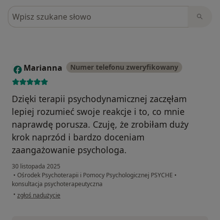
Szukaj w opiniach
Marianna
Numer telefonu zweryfikowany
M
Dzięki terapii psychodynamicznej zaczęłam
lepiej rozumieć swoje reakcje i to, co mnie
naprawdę porusza. Czuję, że zrobiłam duży
krok naprzód i bardzo doceniam
zaangażowanie psychologa.
30 listopada 2025
•
Ośrodek Psychoterapii i Pomocy Psychologicznej PSYCHE
•
konsultacja psychoterapeutyczna
w opinii użytkownika Marianna
•
zgłoś nadużycie