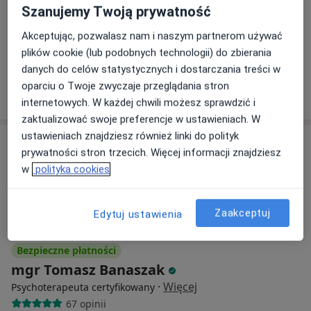
Byczyńska 7, Poznań
•
Mapa
Szanujemy Twoją prywatność
Pracownia Rozwoju Osobistego Kreska
Akceptując, pozwalasz nam i naszym partnerom używać
Konsultacja psychoterapeutyczna
200 zł
plików cookie (lub podobnych technologii) do zbierania
Specjalista nie oferuje umawiania online pod tym adresem.
danych do celów statystycznych i dostarczania treści w
oparciu o Twoje zwyczaje przeglądania stron
Poproś o wizytę
internetowych. W każdej chwili możesz sprawdzić i
zaktualizować swoje preferencje w ustawieniach. W
ustawieniach znajdziesz również linki do polityk
prywatności stron trzecich. Więcej informacji znajdziesz
w
polityka cookies
Zaakceptuj
Edytuj ustawienia
Bezpieczne płatności
mgr Tomasz Banaszak
·
Więcej
Psychoterapeuta certyfikowany
67 opinii