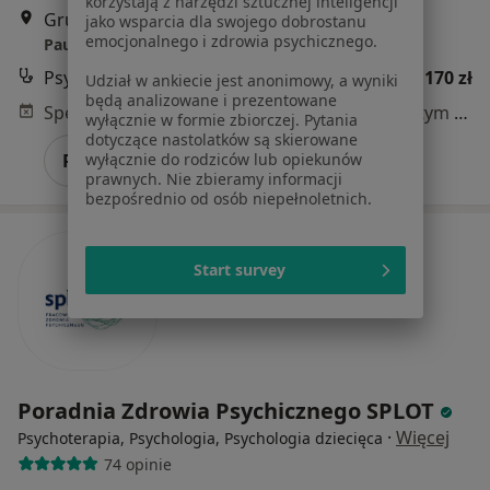
korzystają z narzędzi sztucznej inteligencji
Grunwaldzka 41B/5, Poznań
•
Mapa
jako wsparcia dla swojego dobrostanu
emocjonalnego i zdrowia psychicznego.
Pauza - Miejsce Terapii i Rozwoju
Psychoterapia
170 zł
Udział w ankiecie jest anonimowy, a wyniki
będą analizowane i prezentowane
Specjalista nie oferuje umawiania online pod tym adresem.
wyłącznie w formie zbiorczej. Pytania
dotyczące nastolatków są skierowane
Poproś o wizytę
wyłącznie do rodziców lub opiekunów
prawnych. Nie zbieramy informacji
bezpośrednio od osób niepełnoletnich.
Start survey
Poradnia Zdrowia Psychicznego SPLOT
·
Więcej
Psychoterapia, Psychologia, Psychologia dziecięca
74 opinie