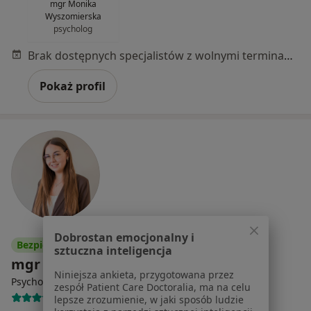
mgr Monika
Wyszomierska
psycholog
Brak dostępnych specjalistów z wolnymi terminami w tym centrum medycznym.
Pokaż profil
Dobrostan emocjonalny i
Bezpieczne płatności
sztuczna inteligencja
mgr Klaudia Gwardzik-Kaczmarek
Niniejsza ankieta, przygotowana przez
·
Więcej
Psychoterapeuta, Psycholog
zespół Patient Care Doctoralia, ma na celu
13 opinii
lepsze zrozumienie, w jaki sposób ludzie