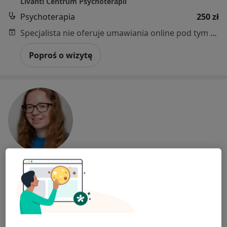
Livanti Centrum Psychoterapii
Psychoterapia
250 zł
Specjalista nie oferuje umawiania online pod tym adresem.
Poproś o wizytę
Nowy profil na ZnanyLekarz
Paulina Jankowska
·
Więcej
Psychoterapeuta, Psycholog
1 opinia