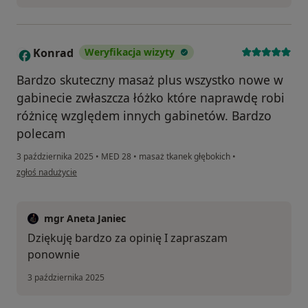
Konrad
Weryfikacja wizyty
K
Bardzo skuteczny masaż plus wszystko nowe w
gabinecie zwłaszcza łóżko które naprawdę robi
różnicę względem innych gabinetów. Bardzo
polecam
3 października 2025
•
MED 28
•
masaż tkanek głębokich
•
w opinii użytkownika Konrad
zgłoś nadużycie
mgr Aneta Janiec
Dziękuję bardzo za opinię I zapraszam
ponownie
3 października 2025