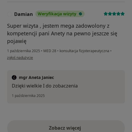
Damian
Weryfikacja wizyty
D
Super wizyta , jestem mega zadowolony z
kompetencji pani Anety na pewno jeszcze się
pojawię
1 października 2025
•
MED 28
•
konsultacja fizjoterapeutyczna
•
w opinii użytkownika Damian
zgłoś nadużycie
mgr Aneta Janiec
Dzięki wielkie I do zobaczenia
1 października 2025
Zobacz więcej
opinie powyżej