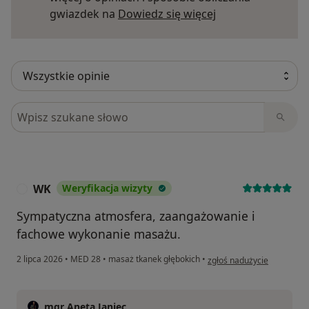
Dowiedz się więce
gwiazdek na
Dowiedz się więcej
Szukaj w opiniach
WK
Weryfikacja wizyty
W
Sympatyczna atmosfera, zaangażowanie i
fachowe wykonanie masażu.
w opinii użytkownika WK
2 lipca 2026
•
MED 28
•
masaż tkanek głębokich
•
zgłoś nadużycie
mgr Aneta Janiec