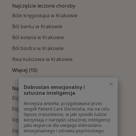
Najczęście leczone choroby
Bóle kręgosłupa w Krakowie
Ból barku w Krakowie
Ból kolana w Krakowie
Ból biodra w Krakowie
Rwa kulszowa w Krakowie
Więcej (15)
Więcej w kategorii: Najczęście leczone chorob
Dobrostan emocjonalny i
Najpopularniejsze ubezpieczenia
sztuczna inteligencja
Fizjoterapeuci z Allianz w Krakowie
Niniejsza ankieta, przygotowana przez
Fizjoterapeuci z Signal Iduna w Krakowie
zespół Patient Care Doctoralia, ma na celu
lepsze zrozumienie, w jaki sposób ludzie
Fizjoterapeuci z JP MEDICA w Krakowie
korzystają z narzędzi sztucznej inteligencji
jako wsparcia dla swojego dobrostanu
Fizjoterapeuci z TU Zdrowie w Krakowie
emocjonalnego i zdrowia psychicznego.