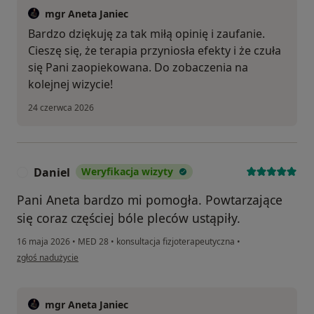
mgr Aneta Janiec
Bardzo dziękuję za tak miłą opinię i zaufanie.
Cieszę się, że terapia przyniosła efekty i że czuła
się Pani zaopiekowana. Do zobaczenia na
kolejnej wizycie!
24 czerwca 2026
Daniel
Weryfikacja wizyty
D
Pani Aneta bardzo mi pomogła. Powtarzające
się coraz częściej bóle pleców ustąpiły.
16 maja 2026
•
MED 28
•
konsultacja fizjoterapeutyczna
•
w opinii użytkownika Daniel
zgłoś nadużycie
mgr Aneta Janiec