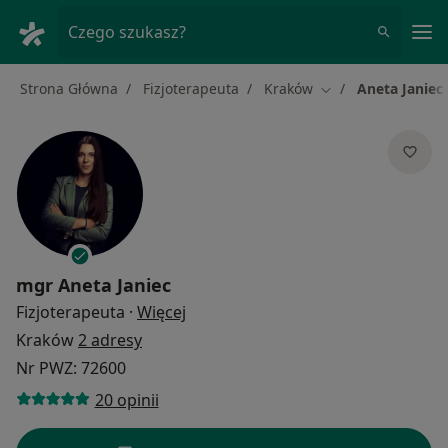
Me
Czego szukasz?
Strona Główna
Fizjoterapeuta
Kraków
Aneta Janiec
Zmień miasto
mgr
Aneta Janiec
O specjalizacjach
Fizjoterapeuta
·
Więcej
Kraków
2 adresy
Nr PWZ: 72600
20 opinii