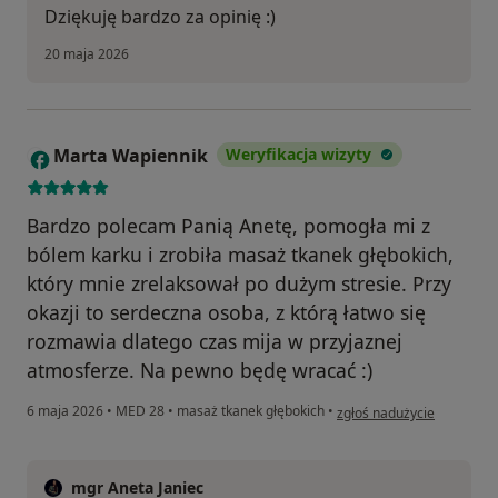
Dziękuję bardzo za opinię :)
20 maja 2026
Marta Wapiennik
Weryfikacja wizyty
M
Bardzo polecam Panią Anetę, pomogła mi z
bólem karku i zrobiła masaż tkanek głębokich,
który mnie zrelaksował po dużym stresie. Przy
okazji to serdeczna osoba, z którą łatwo się
rozmawia dlatego czas mija w przyjaznej
atmosferze. Na pewno będę wracać :)
w opinii użytkownika Mar
6 maja 2026
•
MED 28
•
masaż tkanek głębokich
•
zgłoś nadużycie
mgr Aneta Janiec