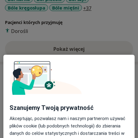
a11y_sr_more_disea
Bóle kręgosłupa
Bóle mięśni
+37
Pacjenci których przyjmuję
Dorośli
Pokaż więcej
o doświadczeniu
Usługi i ceny
Konsultacja fizjoterapeutyczna
Od 180 zł
Szczegóły
Szanujemy Twoją prywatność
Masaż klasyczny
180 zł
Szczegóły
Akceptując, pozwalasz nam i naszym partnerom używać
plików cookie (lub podobnych technologii) do zbierania
Masaż tkanek głębokich
danych do celów statystycznych i dostarczania treści w