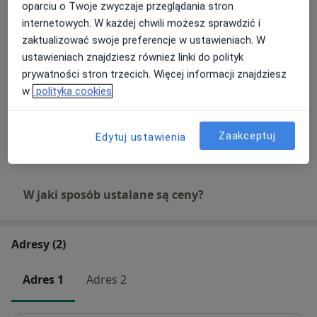
180 zł
Szczegóły
oparciu o Twoje zwyczaje przeglądania stron
internetowych. W każdej chwili możesz sprawdzić i
zaktualizować swoje preferencje w ustawieniach. W
Masaż twarzy Kobido
ustawieniach znajdziesz również linki do polityk
180 zł
Szczegóły
prywatności stron trzecich. Więcej informacji znajdziesz
w
polityka cookies
Terapia manualna
180 zł
Szczegóły
Zaakceptuj
Edytuj ustawienia
+ 10 usług
W jaki sposób ustalane są ceny?
Adresy (2)
Adres 1
Adres 2