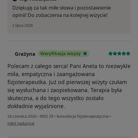
Dziękuję za tak miłe słowa i pozostawienie
opinii! Do zobaczenia na kolejnej wizycie!
2 lipca 2026
Grażyna
Weryfikacja wizyty
G
Polecam z całego serca! Pani Aneta to niezwykle
miła, empatyczna i zaangażowana
fizjoterapeutka. Już od pierwszej wizyty czułam
się wysłuchana i zaopiekowana. Terapia była
skuteczna, a do tego wszystko zostało
dokładnie wyjaśnione.
24 czerwca 2026
•
MED 28
•
konsultacja fizjoterapeutyczna
•
w opinii użytkownika Grażyna
zgłoś nadużycie