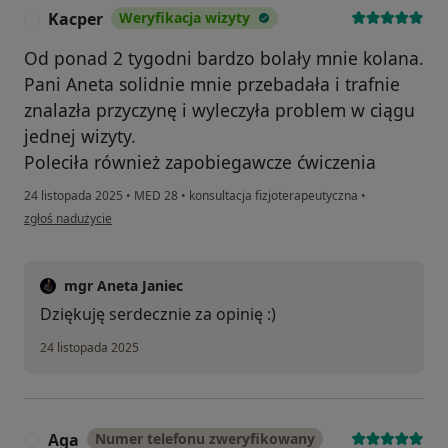
Kacper
Weryfikacja wizyty
K
Od ponad 2 tygodni bardzo bolały mnie kolana.
Pani Aneta solidnie mnie przebadała i trafnie
znalazła przyczynę i wyleczyła problem w ciągu
jednej wizyty.
Poleciła również zapobiegawcze ćwiczenia
24 listopada 2025
•
MED 28
•
konsultacja fizjoterapeutyczna
•
w opinii użytkownika Kacper
zgłoś nadużycie
mgr Aneta Janiec
Dziękuję serdecznie za opinię :)
24 listopada 2025
Aga
Numer telefonu zweryfikowany
A