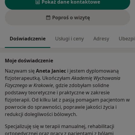
Pokaż dane kontaktowe
Poproś o wizytę
Doświadczenie
Usługi i ceny
Adresy
Ubezpi
Moje doświadczenie
Nazywam się
Aneta Janiec
i jestem dyplomowaną
fizjoterapeutką. Ukończyłam
Akademię Wychowania
Fizycznego w Krakowie
, gdzie zdobyłam solidne
podstawy teoretyczne i praktyczne w zakresie
fizjoterapii. Od kilku lat z pasją pomagam pacjentom w
powrocie do sprawności, poprawie jakości życia i
redukcji dolegliwości bólowych.
Specjalizuję się w terapii manualnej, rehabilitacji
ortopedycznej oraz pracy z pacjentami z bólami