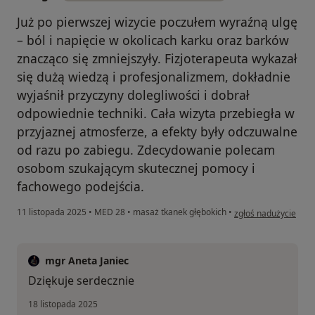
Już po pierwszej wizycie poczułem wyraźną ulgę
– ból i napięcie w okolicach karku oraz barków
znacząco się zmniejszyły. Fizjoterapeuta wykazał
się dużą wiedzą i profesjonalizmem, dokładnie
wyjaśnił przyczyny dolegliwości i dobrał
odpowiednie techniki. Cała wizyta przebiegła w
przyjaznej atmosferze, a efekty były odczuwalne
od razu po zabiegu. Zdecydowanie polecam
osobom szukającym skutecznej pomocy i
fachowego podejścia.
w opinii użytkownika
11 listopada 2025
•
MED 28
•
masaż tkanek głębokich
•
zgłoś nadużycie
mgr Aneta Janiec
Dziękuje serdecznie
18 listopada 2025