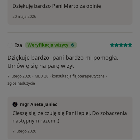
Dziękuję bardzo Pani Marto za opinię
20 maja 2026
Iza
Weryfikacja wizyty
I
Dziękuje bardzo, pani bardzo mi pomogła.
Umówię się na parę wizyt
7 lutego 2026
•
MED 28
•
konsultacja fizjoterapeutyczna
•
w opinii użytkownika Iza
zgłoś nadużycie
mgr Aneta Janiec
Cieszę się, że czuję się Pani lepiej. Do zobaczenia
następnym razem :)
7 lutego 2026