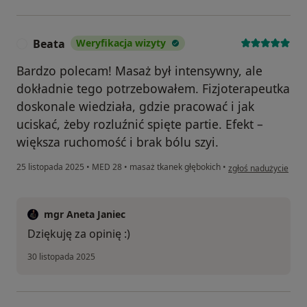
Beata
Weryfikacja wizyty
B
Bardzo polecam! Masaż był intensywny, ale
dokładnie tego potrzebowałem. Fizjoterapeutka
doskonale wiedziała, gdzie pracować i jak
uciskać, żeby rozluźnić spięte partie. Efekt –
większa ruchomość i brak bólu szyi.
w opinii użytkownika
25 listopada 2025
•
MED 28
•
masaż tkanek głębokich
•
zgłoś nadużycie
mgr Aneta Janiec
Dziękuję za opinię :)
30 listopada 2025