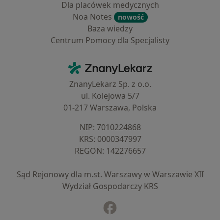
Dla placówek medycznych
Noa Notes
nowość
Baza wiedzy
Centrum Pomocy dla Specjalisty
Kontakt
ZnanyLekarz - Strona główna
ZnanyLekarz Sp. z o.o.
ul. Kolejowa 5/7
01-217 Warszawa, Polska
NIP: ⁠7010224868
KRS: ⁠0000347997
REGON: ⁠142276657
Sąd Rejonowy dla m.st. Warszawy w Warszawie XII
Wydział Gospodarczy KRS
Facebook
otwiera się w nowej karcie