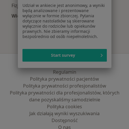
Fizjoterapeuci z Świat Zdrowia w Krakowie
Udział w ankiecie jest anonimowy, a wyniki
będą analizowane i prezentowane
Więcej (11)
wyłącznie w formie zbiorczej. Pytania
dotyczące nastolatków są skierowane
Więcej w kategorii: Najpopularniejsze ubezpi
wyłącznie do rodziców lub opiekunów
prawnych. Nie zbieramy informacji
bezpośrednio od osób niepełnoletnich.
Start survey
Serwis
Regulamin
Polityka prywatności pacjentów
Polityka prywatności profesjonalistów
Polityka prywatności dla profesjonalistów, których
dane pozyskaliśmy samodzielnie
Polityka cookies
Jak działają wyniki wyszukiwania
Dostępność
O nas