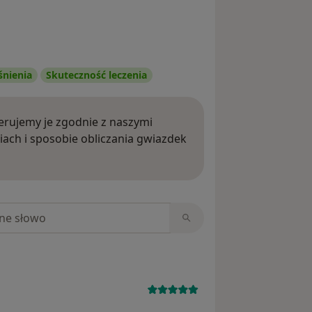
śnienia
Skuteczność leczenia
rujemy je zgodnie z naszymi
iach i sposobie obliczania gwiazdek
ięcej o opiniach
niach