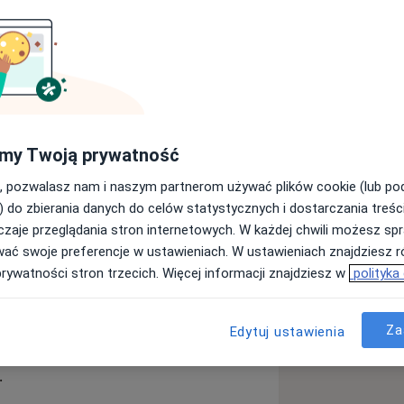
sytetu Medycznego w Łodzi.
rologii. Szkolenie specjalizacyjne
gii Dziecięcej i Onkologicznej WSS im.
my Twoją prywatność
czas studiów oraz staży w Niemczech,
, pozwalasz nam i naszym partnerom używać plików cookie (lub p
ła rozprawę doktorską o tematyce
) do zbierania danych do celów statystycznych i dostarczania treśc
. Adiunkt dydaktyczny w Zakładzie
zaje przeglądania stron internetowych. W każdej chwili możesz spr
 Skóry, współautorka kilkunastu
wać swoje preferencje w ustawieniach. W ustawieniach znajdziesz ró
jnych w kraju i za granicą oraz
prywatności stron trzecich. Więcej informacji znajdziesz w
polityka
 POZ” i „Psychodermatologia.
 poprzez uczestnictwo w kursach i
logii oraz medycyny estetycznej. Jest
Za
logicznego (PTD), European Academy
Edytuj ustawienia
ternational Dermoscopy Society (IDS)
.