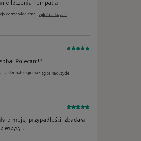
ie leczenia i empatia
w opinii użytkownika Henryk
cja dermatologiczna
•
zgłoś nadużycie
soba. Polecam!!!
w opinii użytkownika Agnieszka
tacja dermatologiczna
•
zgłoś nadużycie
ła o mojej przypadłości, zbadała
 wizyty .