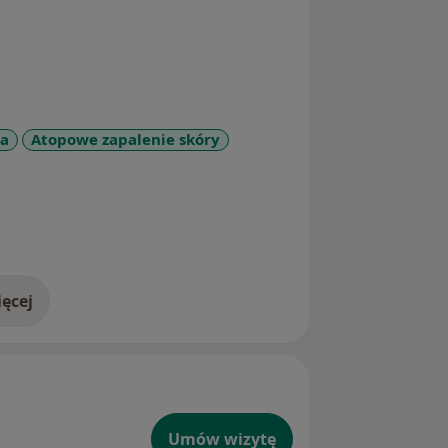
a
Atopowe zapalenie skóry
ases
ęcej
doświadczeniu
Umów wizytę