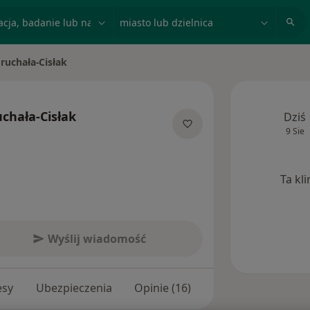
acja, badanie lub nazwisko
miasto lub dzielnica
ruchała-Cisłak
o
chała-Cisłak
Dziś
9 Sie
ecjalizacjach
Ta kl
Wyślij wiadomość
esy
Ubezpieczenia
Opinie (16)