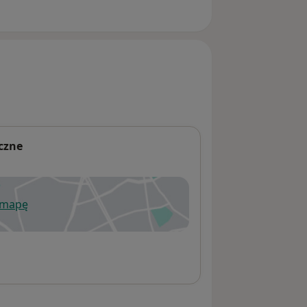
yczne
 mapę
wiera się w nowej karcie