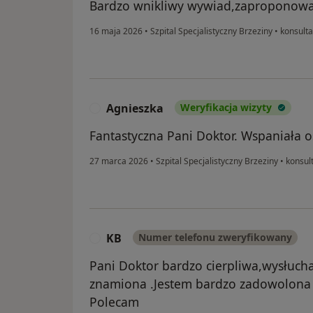
Bardzo wnikliwy wywiad,zaproponowan
16 maja 2026
•
Szpital Specjalistyczny Brzeziny
•
konsulta
Agnieszka
Weryfikacja wizyty
A
Fantastyczna Pani Doktor. Wspaniała o
27 marca 2026
•
Szpital Specjalistyczny Brzeziny
•
konsul
KB
Numer telefonu zweryfikowany
K
Pani Doktor bardzo cierpliwa,wysłucha
znamiona .Jestem bardzo zadowolona z
Polecam