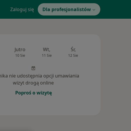
Zaloguj się
Dla profesjonalistów
Jutro
Wt,
Śr,
Czw,
Pt,
10 Sie
11 Sie
12 Sie
13 Sie
14 Si
inika nie udostępnia opcji umawiania
wizyt drogą online
Poproś o wizytę