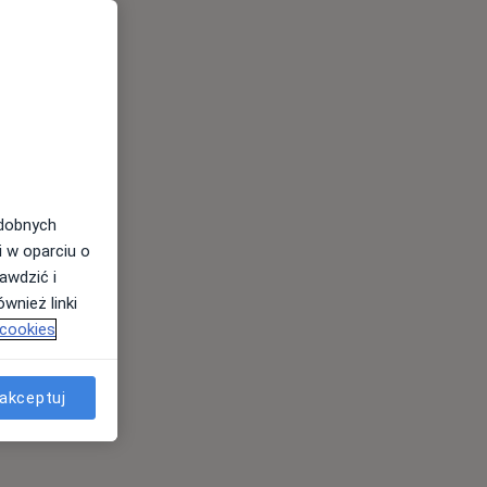
odobnych
i w oparciu o
awdzić i
wnież linki
 cookies
akceptuj