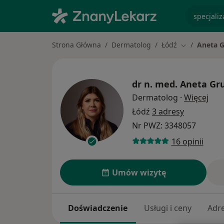
specjaliz
Strona Główna
Dermatolog
Łódź
Aneta G
Zmień miast
dr n. med.
Aneta Gru
O sp
Dermatolog
·
Więcej
Łódź
3 adresy
Nr PWZ: 3348057
16 opinii
Umów wizytę
Doświadczenie
Usługi i ceny
Adr