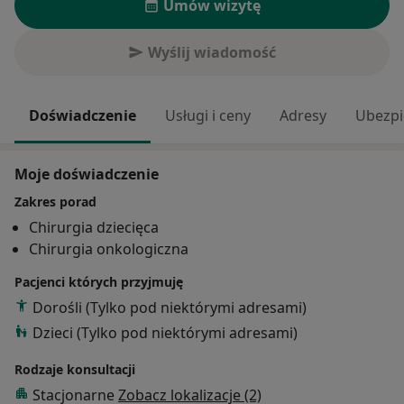
Umów wizytę
Wyślij wiadomość
Doświadczenie
Usługi i ceny
Adresy
Ubezpi
Moje doświadczenie
Zakres porad
Chirurgia dziecięca
Chirurgia onkologiczna
Pacjenci których przyjmuję
Dorośli (Tylko pod niektórymi adresami)
Dzieci (Tylko pod niektórymi adresami)
Rodzaje konsultacji
Stacjonarne
Zobacz lokalizacje (2)