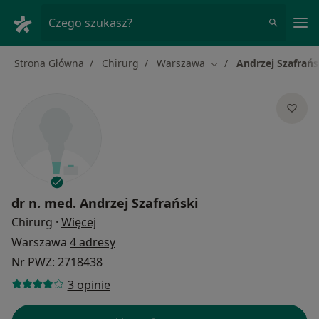
Me
Czego szukasz?
Strona Główna
Chirurg
Warszawa
Andrzej Szafrańs
Zmień miasto
dr n. med.
Andrzej Szafrański
O specjalizacjach
Chirurg
·
Więcej
Warszawa
4 adresy
Nr PWZ: 2718438
3 opinie