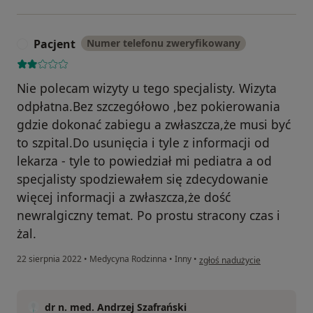
Pacjent
Numer telefonu zweryfikowany
P
Nie polecam wizyty u tego specjalisty. Wizyta
odpłatna.Bez szczegółowo ,bez pokierowania
gdzie dokonać zabiegu a zwłaszcza,że musi być
to szpital.Do usunięcia i tyle z informacji od
lekarza - tyle to powiedział mi pediatra a od
specjalisty spodziewałem się zdecydowanie
więcej informacji a zwłaszcza,że dość
newralgiczny temat. Po prostu stracony czas i
żal.
w opinii użytkownika Pacjent
22 sierpnia 2022
•
Medycyna Rodzinna
•
Inny
•
zgłoś nadużycie
dr n. med. Andrzej Szafrański