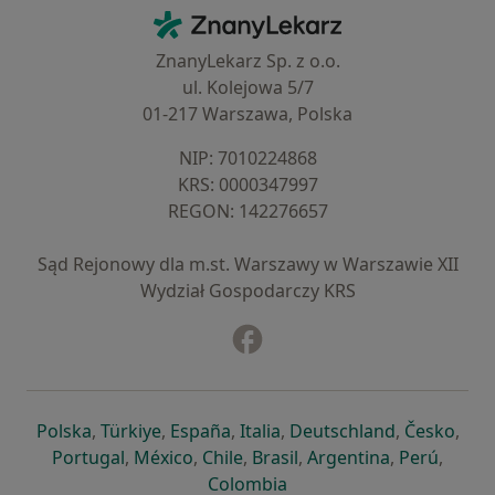
Kontakt
ZnanyLekarz - Strona główna
ZnanyLekarz Sp. z o.o.
ul. Kolejowa 5/7
01-217 Warszawa, Polska
NIP: ⁠7010224868
KRS: ⁠0000347997
REGON: ⁠142276657
Sąd Rejonowy dla m.st. Warszawy w Warszawie XII
Wydział Gospodarczy KRS
Facebook
otwiera się w nowej karcie
otwiera się w nowej karcie
otwiera się w nowej karcie
otwiera się w nowej karcie
otwiera się w nowej karci
otwiera się
otwi
Polska
,
Türkiye
,
España
,
Italia
,
Deutschland
,
Česko
,
otwiera się w nowej karcie
otwiera się w nowej karcie
otwiera się w nowej karcie
otwiera się w nowej kar
otwiera się 
otwier
Portugal
,
México
,
Chile
,
Brasil
,
Argentina
,
Perú
,
otwiera się w nowej karc
Colombia