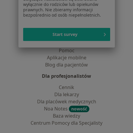
Dla pacjentów
wyłącznie do rodziców lub opiekunów
prawnych. Nie zbieramy informacji
Lekarze
bezpośrednio od osób niepełnoletnich.
Placówki medyczne
Pytania i odpowiedzi
Start survey
Usługi i zabiegi
Choroby
Pomoc
Aplikacje mobilne
Blog dla pacjentów
Dla profesjonalistów
Cennik
Dla lekarzy
Dla placówek medycznych
Noa Notes
nowość
Baza wiedzy
Centrum Pomocy dla Specjalisty