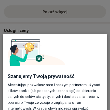
Pokaż więcej
o doświadczeniu
Usługi i ceny
Konsultacja chirurga dziecięcego
Szczegóły
Konsultacja chirurgiczna
Od 279 zł
Szczegóły
Szanujemy Twoją prywatność
Konsultacja chirurgiczna dzieci
Od 279 zł
Szczegóły
Akceptując, pozwalasz nam i naszym partnerom używać
plików cookie (lub podobnych technologii) do zbierania
danych do celów statystycznych i dostarczania treści w
Konsultacja onkologiczna
oparciu o Twoje zwyczaje przeglądania stron
Szczegóły
internetowych. W każdej chwili możesz sprawdzić i