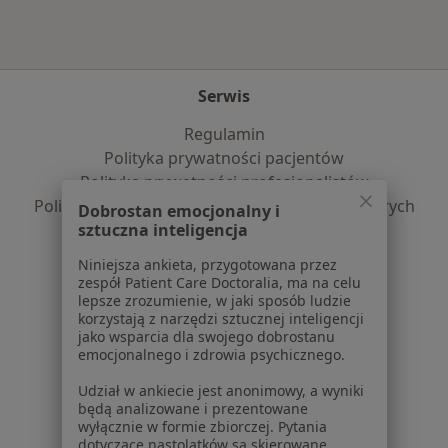
Serwis
Regulamin
Polityka prywatności pacjentów
Polityka prywatności profesjonalistów
Polityka prywatności dla profesjonalistów, których
Dobrostan emocjonalny i
sztuczna inteligencja
dane pozyskaliśmy samodzielnie
Polityka cookies
Niniejsza ankieta, przygotowana przez
Jak działają wyniki wyszukiwania
zespół Patient Care Doctoralia, ma na celu
lepsze zrozumienie, w jaki sposób ludzie
Dostępność
korzystają z narzędzi sztucznej inteligencji
O nas
jako wsparcia dla swojego dobrostanu
Praca
Rekrutujemy!
emocjonalnego i zdrowia psychicznego.
Partnerzy
Udział w ankiecie jest anonimowy, a wyniki
Centrum prasowe
będą analizowane i prezentowane
Kontakt
wyłącznie w formie zbiorczej. Pytania
dotyczące nastolatków są skierowane