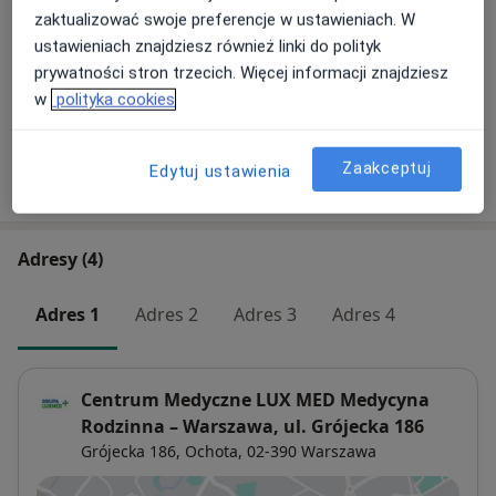
zaktualizować swoje preferencje w ustawieniach. W
Chirurgia onkologiczna
ustawieniach znajdziesz również linki do polityk
Od 279 zł
Szczegóły
prywatności stron trzecich. Więcej informacji znajdziesz
w
polityka cookies
+ 10 usług
Zaakceptuj
Edytuj ustawienia
W jaki sposób ustalane są ceny?
Adresy (4)
Adres 1
Adres 2
Adres 3
Adres 4
Centrum Medyczne LUX MED Medycyna
Rodzinna – Warszawa, ul. Grójecka 186
Grójecka 186,
Ochota
, 02-390
Warszawa