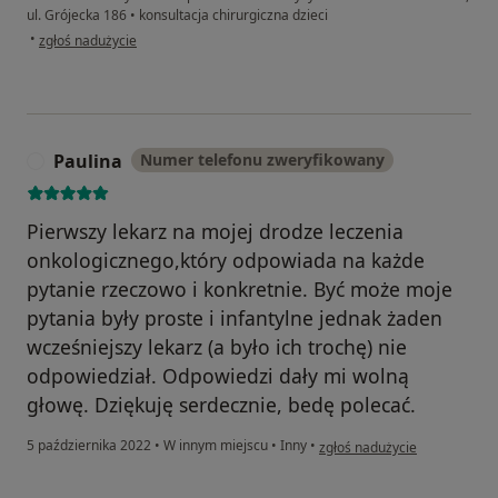
ul. Grójecka 186
•
konsultacja chirurgiczna dzieci
w opinii użytkownika Justyna
•
zgłoś nadużycie
Paulina
Numer telefonu zweryfikowany
P
Pierwszy lekarz na mojej drodze leczenia
onkologicznego,który odpowiada na każde
pytanie rzeczowo i konkretnie. Być może moje
pytania były proste i infantylne jednak żaden
wcześniejszy lekarz (a było ich trochę) nie
odpowiedział. Odpowiedzi dały mi wolną
głowę. Dziękuję serdecznie, bedę polecać.
w opinii użytkownika Paulina
5 października 2022
•
W innym miejscu
•
Inny
•
zgłoś nadużycie