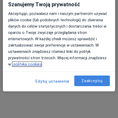
Szanujemy Twoją prywatność
Akceptując, pozwalasz nam i naszym partnerom używać
plików cookie (lub podobnych technologii) do zbierania
danych do celów statystycznych i dostarczania treści w
oparciu o Twoje zwyczaje przeglądania stron
internetowych. W każdej chwili możesz sprawdzić i
zaktualizować swoje preferencje w ustawieniach. W
ustawieniach znajdziesz również linki do polityk
lek. Bernadetta Brzeska-Żelasko
prywatności stron trzecich. Więcej informacji znajdziesz
w
polityka cookies
W trakcie specjalizacji (Alergolog), Lekarz wykonujący zabiegi
·
Więcej
medycyny estetycznej
36 opinii
Zaakceptuj
Edytuj ustawienia
Adres 1
Adres 2
Młyńska 16/U.1, Poznań
•
Mapa
Gabinety Młyńska 16
Konsultacja alergologiczna (kolejna wizyta)
250 zł