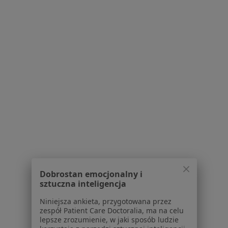
Poproś o wizytę
lek. Zuzanna Przybylska
·
Więcej
Alergolog
65 opinii
Dobrostan emocjonalny i
Młyńska 16/U.1, Poznań
•
Mapa
sztuczna inteligencja
Gabinety Młyńska 16
Niniejsza ankieta, przygotowana przez
Konsultacja alergologiczna (kolejna wizyta)
300 zł
zespół Patient Care Doctoralia, ma na celu
Specjalista nie oferuje umawiania online pod tym adresem.
lepsze zrozumienie, w jaki sposób ludzie