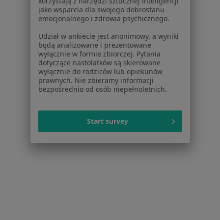
korzystają z narzędzi sztucznej inteligencji
jako wsparcia dla swojego dobrostanu
Poproś o wizytę
emocjonalnego i zdrowia psychicznego.
Udział w ankiecie jest anonimowy, a wyniki
będą analizowane i prezentowane
wyłącznie w formie zbiorczej. Pytania
dotyczące nastolatków są skierowane
wyłącznie do rodziców lub opiekunów
prawnych. Nie zbieramy informacji
bezpośrednio od osób niepełnoletnich.
Start survey
CenterMed Poznań
·
Więcej
Alergologia, Ginekologia, Chirurgia
122 opinie
Mostowa 23a/28, Poznań
•
Mapa
Brak dostępnych specjalistów z wolnymi terminami w tym centrum medycznym.
Pokaż profil