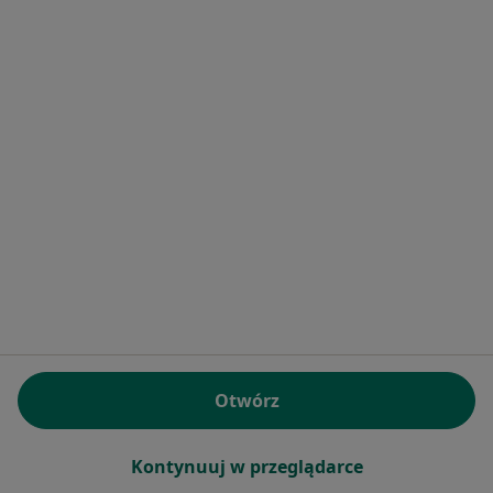
Poproś o wizytę
Poradnie Specjalistyczne Alergologia Plus
Justyna Rakowicz
·
Więcej
Alergologia, Alergologia dziecięca, Dermatologia
40 opinii
Adres 1
Adres 2
Otwórz
Drobnika 12/14, Poznań
•
Mapa
Kontynuuj w przeglądarce