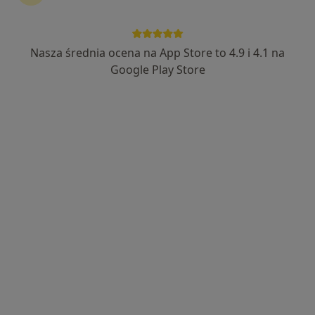
lek. Małgorzata Winiecka
·
Więcej
Alergolog, Pediatra
Nasza średnia ocena na App Store to 4.9 i 4.1 na
15 opinii
Google Play Store
Adres 1
Adres 2
ul. Półwiejska 42, Poznań
•
Mapa
Centrum Medyczne Grupa LUX MED – Poznań, ul. Półwiejska 42
Konsultacja alergologiczna
od 339 zł
Specjalista nie oferuje umawiania online pod tym adresem.
Poproś o wizytę