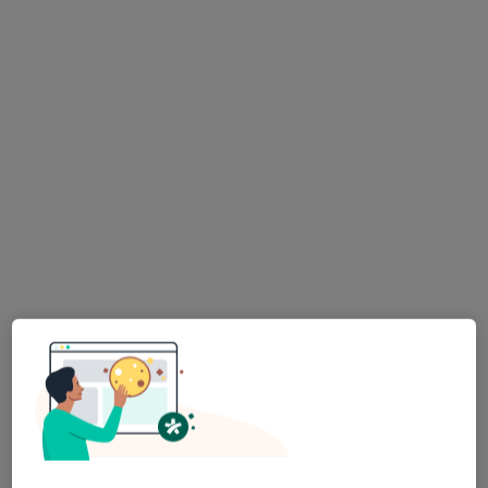
Bezpieczne płatności
Healthy Steps Clinic
·
Więcej
Alergologia, Pediatria, Alergologia dziecięca
120 opinii
Słowackiego 7/8U, Poznań
•
Mapa
Konsultacja alergologiczna (dzieci i dorośli)
260 zł
Pokaż więcej usług
lek. Katarzyna
Wiśniewska
alergolog
Brak dostępnych specjalistów z wolnymi terminami w tym centrum medycznym.
Pokaż profil