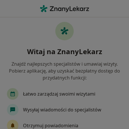
Me
Alergolog • Jeżyce, Poznań, wielkopolskie
Filtry
Ubezpieczenie
Mapa
Alergolodzy Poznań Jeżyce
Witaj na ZnanyLekarz
Jak działają wyniki wyszukiwania
Znajdź najlepszych specjalistów i umawiaj wizyty.
Pobierz aplikację, aby uzyskać bezpłatny dostęp do
Wybierz swoje ubezpieczenie
przydatnych funkcji:
Łatwo zarządzaj swoimi wizytami
Wysyłaj wiadomości do specjalistów
Otrzymuj powiadomienia