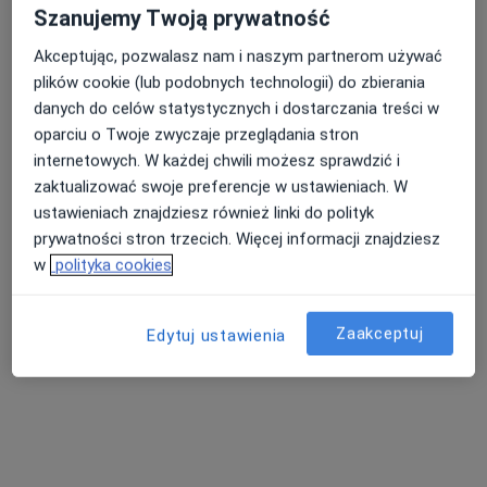
Szanujemy Twoją prywatność
Akceptując, pozwalasz nam i naszym partnerom używać
plików cookie (lub podobnych technologii) do zbierania
danych do celów statystycznych i dostarczania treści w
oparciu o Twoje zwyczaje przeglądania stron
internetowych. W każdej chwili możesz sprawdzić i
zaktualizować swoje preferencje w ustawieniach. W
ustawieniach znajdziesz również linki do polityk
lek. Anna Zelent
prywatności stron trzecich. Więcej informacji znajdziesz
·
Więcej
Alergolog, Pediatra
w
polityka cookies
247 opinii
Kościelna 33 lok. U4, Poznań
•
Mapa
Zaakceptuj
Edytuj ustawienia
ALFA MEDICA Poznań
Konsultacja alergologiczna
250 zł
Specjalista nie oferuje umawiania online pod tym adresem.
Poproś o wizytę