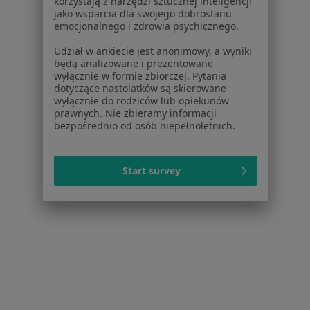
Specjalista nie oferuje umawiania online pod tym adresem.
korzystają z narzędzi sztucznej inteligencji
jako wsparcia dla swojego dobrostanu
emocjonalnego i zdrowia psychicznego.
Poproś o wizytę
Udział w ankiecie jest anonimowy, a wyniki
będą analizowane i prezentowane
wyłącznie w formie zbiorczej. Pytania
dotyczące nastolatków są skierowane
wyłącznie do rodziców lub opiekunów
prawnych. Nie zbieramy informacji
bezpośrednio od osób niepełnoletnich.
Start survey
Wielkopolskie Centrum Pulmonologii i
Torakochirurgii im. Eugenii i Janusza
Zeylandów
·
Więcej
Alergologia, Pulmonologia, Interna
6 opinii
Szamarzewskiego 62., Poznań
•
Mapa
Brak dostępnych specjalistów z wolnymi terminami w tym centrum medycznym.