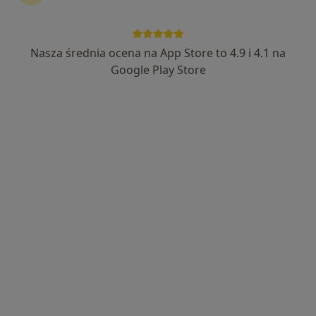
dr n. med. Anna Rosińska
Alergolog, Dermatolog, Lekarz wykonujący zabiegi medycyny
Nasza średnia ocena na App Store to 4.9 i 4.1 na
·
Więcej
estetycznej
Google Play Store
981 opinii
Zofii Nałkowskiej 8, Poznań
•
Mapa
Specjalistyczna Praktyka Lekarska Anna Rosińska
Konsultacja alergologiczna (dzieci i dorośli)
340 zł
Specjalista nie oferuje umawiania online pod tym adresem.
Poproś o wizytę