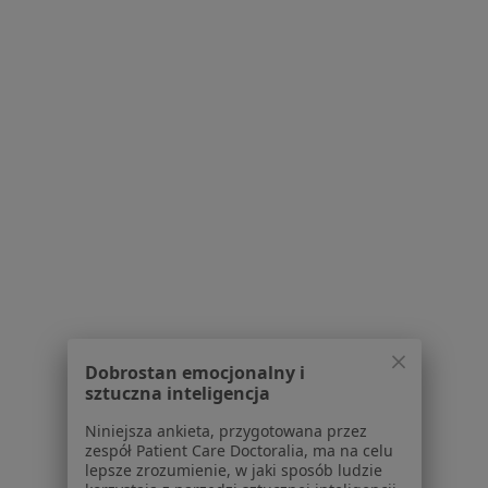
Konsultacja alergologiczna
Brak dostępnych specjalistów z wolnymi terminami w tym centrum medycznym.
Pokaż profil
Elżbieta Borucka
Alergolog, Pulmonolog
Dobrostan emocjonalny i
sztuczna inteligencja
17 opinii
Niniejsza ankieta, przygotowana przez
Szamarzewskiego 62, Poznań
•
Mapa
zespół Patient Care Doctoralia, ma na celu
Wielkopolskie Centrum Gruźlicy i Chorób Płuc
lepsze zrozumienie, w jaki sposób ludzie