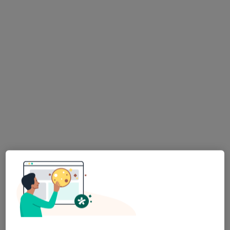
Pokaż profil
Bezpieczne płatności
lek. Katarzyna Wiśniewska
·
Więcej
Alergolog, Pediatra
26 opinii
Adres 1
Adres 2
Słowackiego 7/8U, Poznań
•
Mapa
Healthy Steps Clinic