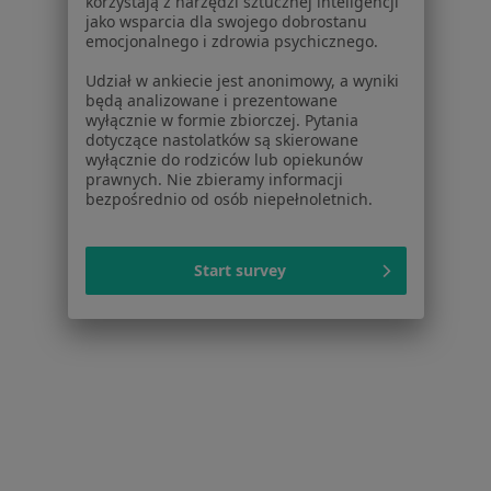
korzystają z narzędzi sztucznej inteligencji
Pokaż profil
jako wsparcia dla swojego dobrostanu
emocjonalnego i zdrowia psychicznego.
Udział w ankiecie jest anonimowy, a wyniki
1
2
3
4
5
6
będą analizowane i prezentowane
wyłącznie w formie zbiorczej. Pytania
dotyczące nastolatków są skierowane
Powiązane wyszukiwania
|
Oferty pracy - Alergolog
wyłącznie do rodziców lub opiekunów
prawnych. Nie zbieramy informacji
W pobliżu Poznania
bezpośrednio od osób niepełnoletnich.
Alergolodzy w Kościanie
Alergolodzy w Swarzędzu
Start survey
Alergolodzy w Przeźmierowie
Alergolodzy w Mosinie
Alergolodzy w Środzie Wielkopolskiej
Więcej (14)
Więcej w kategorii: W pobliżu Poznania
Najczęstsze schorzenia