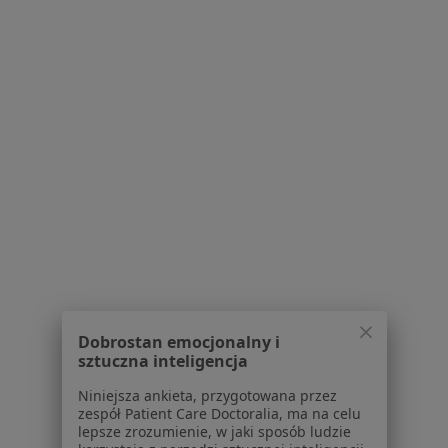
ROTH MEDICA
·
Więcej
Alergologia, Laryngologia, Proktologia
3666 opinii
Niecała 1/5, Poznań
•
Mapa
Konsultacja alergologiczna (kolejna wizyta)
300 zł
Pokaż więcej usług
dr n. med. Alina
Dobrostan emocjonalny i
Kanikowska
sztuczna inteligencja
alergolog
Niniejsza ankieta, przygotowana przez
Brak dostępnych specjalistów z wolnymi terminami w tym centrum medycznym.
zespół Patient Care Doctoralia, ma na celu
lepsze zrozumienie, w jaki sposób ludzie