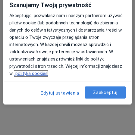
Szanujemy Twoją prywatność
Konsultacja alergologiczna (dzieci i dorośli)
260 zł
Akceptując, pozwalasz nam i naszym partnerom używać
Specjalista nie oferuje umawiania online pod tym adresem.
plików cookie (lub podobnych technologii) do zbierania
danych do celów statystycznych i dostarczania treści w
Poproś o wizytę
oparciu o Twoje zwyczaje przeglądania stron
internetowych. W każdej chwili możesz sprawdzić i
zaktualizować swoje preferencje w ustawieniach. W
ustawieniach znajdziesz również linki do polityk
prywatności stron trzecich. Więcej informacji znajdziesz
w
polityka cookies
Zaakceptuj
Edytuj ustawienia
dr n. med. Paweł Silny
·
Więcej
Alergolog, Dermatolog
595 opinii
Nad Seganką 5, Poznań
•
Mapa
Wielkopolskie Centrum Alergologii i Dermatologii Estetycznej „Art CLINIC” s.c.