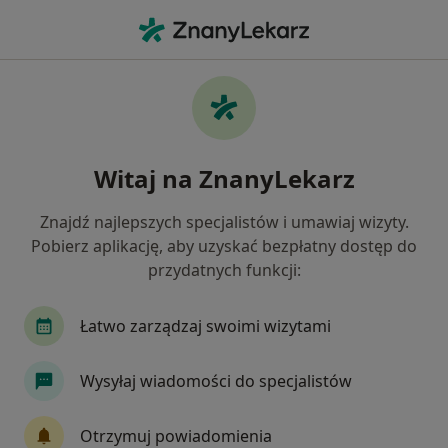
Me
Alergolog • Poznań, wielkopolskie
Filtry
Ubezpieczenie
Mapa
Polecani alergolodzy w Poznaniu
Witaj na ZnanyLekarz
Jak działają wyniki wyszukiwania
Znajdź najlepszych specjalistów i umawiaj wizyty.
Pobierz aplikację, aby uzyskać bezpłatny dostęp do
Wybierz swoje ubezpieczenie
przydatnych funkcji:
Łatwo zarządzaj swoimi wizytami
Wysyłaj wiadomości do specjalistów
Otrzymuj powiadomienia