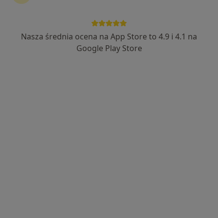
dr n. med. Anna Rosińska
Alergolog, Dermatolog, Lekarz wykonujący zabiegi medycyny
Nasza średnia ocena na App Store to 4.9 i 4.1 na
·
Więcej
estetycznej
Google Play Store
981 opinii
Adres 1
Adres 2
Świerzawska 14, Poznań
•
Mapa
Gabinety lekarskie DEMEDI
Specjalista nie oferuje umawiania online pod tym adresem.
Poproś o wizytę