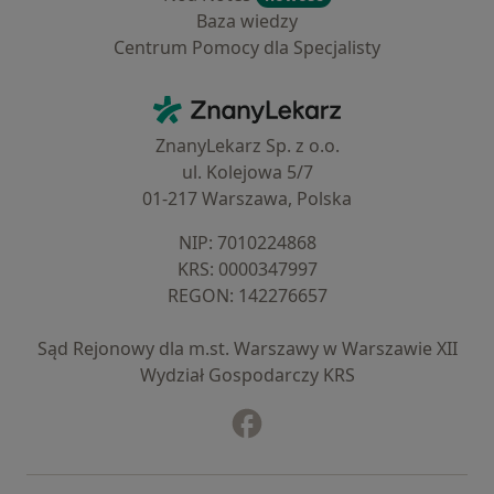
Baza wiedzy
Centrum Pomocy dla Specjalisty
Kontakt
ZnanyLekarz - Strona główna
ZnanyLekarz Sp. z o.o.
ul. Kolejowa 5/7
01-217 Warszawa, Polska
NIP: ⁠7010224868
KRS: ⁠0000347997
REGON: ⁠142276657
Sąd Rejonowy dla m.st. Warszawy w Warszawie XII
Wydział Gospodarczy KRS
Facebook
otwiera się w nowej karcie