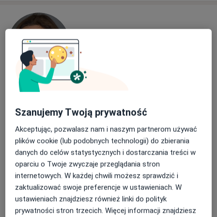
dr n. med. Lucyna Górska
·
Więcej
Alergolog, Pulmonolog, Internista
Szanujemy Twoją prywatność
183 opinie
Akceptując, pozwalasz nam i naszym partnerom używać
Adres 1
Adres 2
Adres 3
Online
plików cookie (lub podobnych technologii) do zbierania
danych do celów statystycznych i dostarczania treści w
Marii Konopnickiej 10/2, Gdańsk
•
Mapa
oparciu o Twoje zwyczaje przeglądania stron
Dental Med Clinic
internetowych. W każdej chwili możesz sprawdzić i
zaktualizować swoje preferencje w ustawieniach. W
Konsultacja alergologiczna
250 zł
ustawieniach znajdziesz również linki do polityk
Specjalista nie oferuje umawiania online pod tym adresem.
prywatności stron trzecich. Więcej informacji znajdziesz