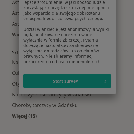
Astma oskrzelowa w Wejherowie
lepsze zrozumienie, w jaki sposób ludzie
korzystają z narzędzi sztucznej inteligencji
Astma oskrzelowa w Starogardzie Gdańskim
jako wsparcia dla swojego dobrostanu
emocjonalnego i zdrowia psychicznego.
Astma oskrzelowa w Tczewie
Udział w ankiecie jest anonimowy, a wyniki
Więcej (8)
będą analizowane i prezentowane
wyłącznie w formie zbiorczej. Pytania
Więcej w kategorii: W pobliżu Gdańska
dotyczące nastolatków są skierowane
wyłącznie do rodziców lub opiekunów
Schorzenia w Gdańsku
prawnych. Nie zbieramy informacji
bezpośrednio od osób niepełnoletnich.
Nadciśnienie tętnicze w Gdańsku
Cukrzyca w Gdańsku
Start survey
Otyłość w Gdańsku
Niedoczynność tarczycy w Gdańsku
Choroby tarczycy w Gdańsku
Więcej (15)
Więcej w kategorii: Schorzenia w Gdańsku