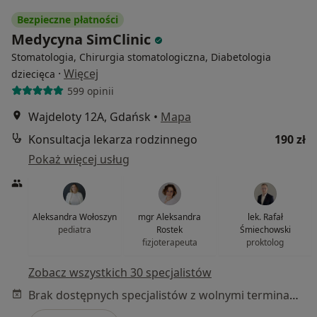
Bezpieczne płatności
Medycyna SimClinic
Stomatologia, Chirurgia stomatologiczna, Diabetologia
·
Więcej
dziecięca
599 opinii
Wajdeloty 12A, Gdańsk
•
Mapa
Konsultacja lekarza rodzinnego
190 zł
Pokaż więcej usług
Aleksandra Wołoszyn
mgr Aleksandra
lek. Rafał
pediatra
Rostek
Śmiechowski
fizjoterapeuta
proktolog
Zobacz wszystkich 30 specjalistów
Brak dostępnych specjalistów z wolnymi terminami w tym centrum medycznym.