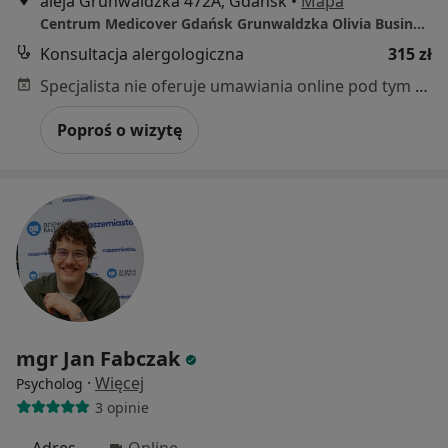
aleja Grunwaldzka 472A, Gdańsk
•
Mapa
Centrum Medicover Gdańsk Grunwaldzka Olivia Business Center
Konsultacja alergologiczna
315 zł
Specjalista nie oferuje umawiania online pod tym adresem.
Poproś o wizytę
mgr Jan Fabczak
·
Więcej
Psycholog
3 opinie