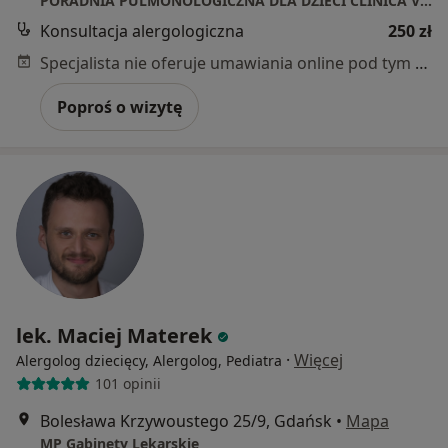
PORADNIA PULMONOLOGICZNA DLA DZIECI CLINICA VITAE
Konsultacja alergologiczna
250 zł
Specjalista nie oferuje umawiania online pod tym adresem.
Poproś o wizytę
lek. Maciej Materek
·
Więcej
Alergolog dziecięcy, Alergolog, Pediatra
101 opinii
Bolesława Krzywoustego 25/9, Gdańsk
•
Mapa
MP Gabinety Lekarskie