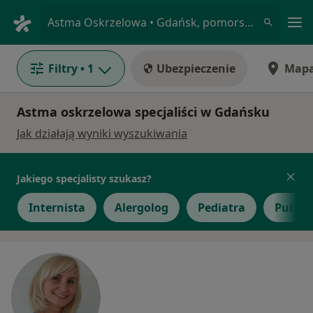
Me
Astma Oskrzelowa • Gdańsk, pomorskie
Filtry
• 1
Ubezpieczenie
Map
Astma oskrzelowa specjaliści w Gdańsku
Jak działają wyniki wyszukiwania
Jakiego specjalisty szukasz?
Internista
Alergolog
Pediatra
Pulmo