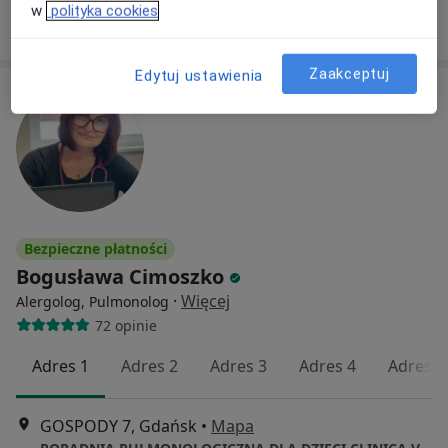
w
polityka cookies
Poproś o wizytę
Zaakceptuj
Edytuj ustawienia
Bezpieczne płatności
Bogusława Cimoszko
·
Więcej
Alergolog, Pulmonolog
72 opinie
Adres 1
Adres 2
Adres 3
Adres 4
Adres 5
GOSPODY 7, Gdańsk
•
Mapa