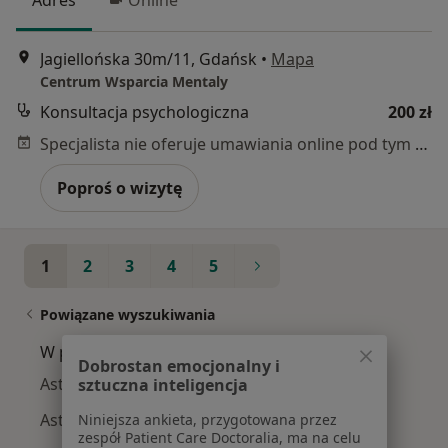
Adres
Online
Jagiellońska 30m/11, Gdańsk
•
Mapa
Centrum Wsparcia Mentaly
Konsultacja psychologiczna
200 zł
Specjalista nie oferuje umawiania online pod tym adresem.
Poproś o wizytę
1
2
3
4
5
Powiązane wyszukiwania
W pobliżu Gdańska
Dobrostan emocjonalny i
Astma oskrzelowa w Gdyni
sztuczna inteligencja
Astma oskrzelowa w Sopocie
Niniejsza ankieta, przygotowana przez
zespół Patient Care Doctoralia, ma na celu