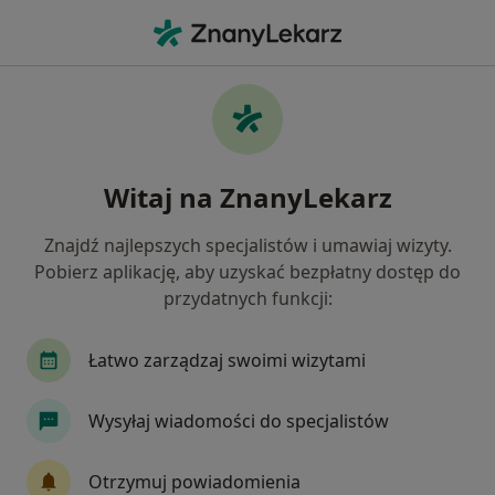
Me
Alergia Dróg Oddechowych • Gdańsk, pomorskie
Filtry
• 1
Ubezpieczenie
Map
Alergia dróg oddechowych specjaliści w
Witaj na ZnanyLekarz
Gdańsku
Jak działają wyniki wyszukiwania
Znajdź najlepszych specjalistów i umawiaj wizyty.
Pobierz aplikację, aby uzyskać bezpłatny dostęp do
przydatnych funkcji:
Jakiego specjalisty szukasz?
Alergolog
Internista
Pediatra
Laryng
Łatwo zarządzaj swoimi wizytami
Wysyłaj wiadomości do specjalistów
Otrzymuj powiadomienia