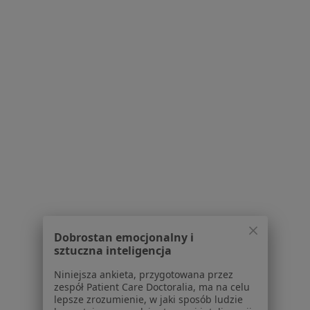
Lipowicza 21, Gdańsk
•
Mapa
Alermedica
Konsultacja alergologiczna
350 zł
Specjalista nie oferuje umawiania online pod tym adresem.
Poproś o wizytę
1
2
3
4
Powiązane wyszukiwania
W pobliżu Gdańska
Dobrostan emocjonalny i
Alergia dróg oddechowych w Gdyni
sztuczna inteligencja
Alergia dróg oddechowych w Sopocie
Niniejsza ankieta, przygotowana przez
zespół Patient Care Doctoralia, ma na celu
Alergia dróg oddechowych w Wejherowie
lepsze zrozumienie, w jaki sposób ludzie