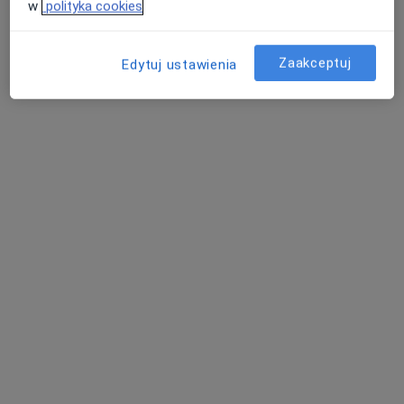
w
polityka cookies
Specjalista nie oferuje umawiania online pod tym adresem.
Poproś o wizytę
Zaakceptuj
Edytuj ustawienia
Bezpieczne płatności
lek. Jakub Woźniak
·
Więcej
Lekarz rodzinny, Lekarz pierwszego kontaktu
456 opinii
16 lat doświadczenia
Ukończony m. in. kierunek lekarski UCK w