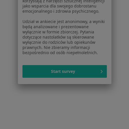
korzystają z narzędzi sztucznej inteligencji
Alergia dróg oddechowych w Pruszczu Gdańskim
jako wsparcia dla swojego dobrostanu
emocjonalnego i zdrowia psychicznego.
Alergia dróg oddechowych w Tczewie
Udział w ankiecie jest anonimowy, a wyniki
Więcej (6)
będą analizowane i prezentowane
wyłącznie w formie zbiorczej. Pytania
Więcej w kategorii: W pobliżu Gdańska
dotyczące nastolatków są skierowane
wyłącznie do rodziców lub opiekunów
Schorzenia w Gdańsku
prawnych. Nie zbieramy informacji
Nadciśnienie tętnicze w Gdańsku
bezpośrednio od osób niepełnoletnich.
Cukrzyca w Gdańsku
Start survey
Otyłość w Gdańsku
Niedoczynność tarczycy w Gdańsku
Choroby tarczycy w Gdańsku
Więcej (15)
Więcej w kategorii: Schorzenia w Gdańsku