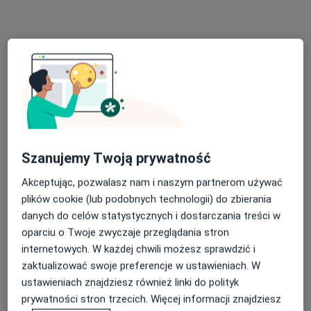
Poproś o wizytę
Szanujemy Twoją prywatność
dr n. med. Lucyna Górska
·
Więcej
Akceptując, pozwalasz nam i naszym partnerom używać
Alergolog, Pulmonolog, Internista
plików cookie (lub podobnych technologii) do zbierania
183 opinie
danych do celów statystycznych i dostarczania treści w
Adres 1
Adres 2
Adres 3
Online
oparciu o Twoje zwyczaje przeglądania stron
internetowych. W każdej chwili możesz sprawdzić i
zaktualizować swoje preferencje w ustawieniach. W
Marii Konopnickiej 10/2, Gdańsk
•
Mapa
ustawieniach znajdziesz również linki do polityk
Dental Med Clinic
prywatności stron trzecich. Więcej informacji znajdziesz
Konsultacja alergologiczna
250 zł