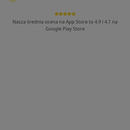
Nasza średnia ocena na App Store to 4.9 i 4.1 na
Google Play Store
Bezpieczne płatności
lek. Kamil Wietecha
·
Więcej
Laryngolog, Laryngolog dziecięcy
842 opinie
Adres 1
Adres 2
Adres 3
Adres 4
Piecewska 29/3, Gdańsk
•
Mapa
Lekarzowo Centrum Medyczne
Konsultacja laryngologiczna
od 300 zł
Specjalista nie oferuje umawiania online pod tym adresem.
Poproś o wizytę