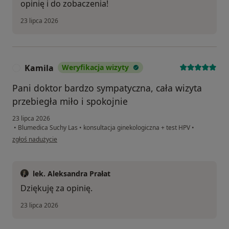
opinię i do zobaczenia!
23 lipca 2026
Kamila
Weryfikacja wizyty
K
Pani doktor bardzo sympatyczna, cała wizyta
przebiegła miło i spokojnie
23 lipca 2026
•
Blumedica Suchy Las
•
konsultacja ginekologiczna + test HPV
•
w opinii użytkownika Kamila
zgłoś nadużycie
lek. Aleksandra Prałat
Dziękuję za opinię.
23 lipca 2026