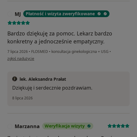
MJ
Płatność i wizyta zweryfikowane
M
Bardzo dziękuję za pomoc. Lekarz bardzo
konkretny a jednocześnie empatyczny.
7 lipca 2026
•
FLOSMED
•
konsultacja ginekologiczna + USG
•
w opinii użytkownika MJ
zgłoś nadużycie
lek. Aleksandra Prałat
Dziękuję i serdecznie pozdrawiam.
8 lipca 2026
Marzanna
Weryfikacja wizyty
M