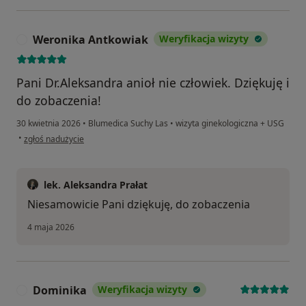
Weronika Antkowiak
Weryfikacja wizyty
W
Pani Dr.Aleksandra anioł nie człowiek. Dziękuję i
do zobaczenia!
30 kwietnia 2026
•
Blumedica Suchy Las
•
wizyta ginekologiczna + USG
w opinii użytkownika Weronika Antkowiak
•
zgłoś nadużycie
lek. Aleksandra Prałat
Niesamowicie Pani dziękuję, do zobaczenia
4 maja 2026
Dominika
Weryfikacja wizyty
D