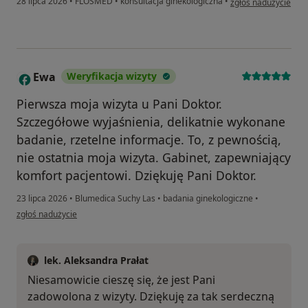
28 lipca 2026
•
FLOSMED
•
konsultacja ginekologiczna
•
zgłoś nadużycie
Ewa
Weryfikacja wizyty
E
Pierwsza moja wizyta u Pani Doktor.
Szczegółowe wyjaśnienia, delikatnie wykonane
badanie, rzetelne informacje. To, z pewnością,
nie ostatnia moja wizyta. Gabinet, zapewniający
komfort pacjentowi. Dziękuję Pani Doktor.
23 lipca 2026
•
Blumedica Suchy Las
•
badania ginekologiczne
•
w opinii użytkownika Ewa
zgłoś nadużycie
lek. Aleksandra Prałat
Niesamowicie cieszę się, że jest Pani
zadowolona z wizyty. Dziękuję za tak serdeczną