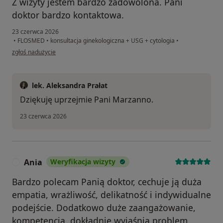
Z wizyty jestem bardzo zadowolona. Pani
doktor bardzo kontaktowa.
23 czerwca 2026
•
FLOSMED
•
konsultacja ginekologiczna + USG + cytologia
•
w opinii użytkownika Marzanna
zgłoś nadużycie
lek. Aleksandra Prałat
Dziękuję uprzejmie Pani Marzanno.
23 czerwca 2026
Ania
Weryfikacja wizyty
A
Bardzo polecam Panią doktor, cechuje ją duża
empatia, wrażliwość, delikatność i indywidualne
podejście. Dodatkowo duże zaangażowanie,
kompetencja, dokładnie wyjaśnia problem.