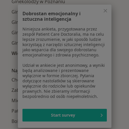
Ginekolodzy w Poznaniu
Ginekolodzy w Swarzędzu
Dobrostan emocjonalny i
sztuczna inteligencja
Ginekolodzy w Rokietnicy
Niniejsza ankieta, przygotowana przez
Ginekolodzy w Śremie
zespół Patient Care Doctoralia, ma na celu
lepsze zrozumienie, w jaki sposób ludzie
Ginekolodzy w Kościanie
korzystają z narzędzi sztucznej inteligencji
jako wsparcia dla swojego dobrostanu
Więcej (14)
emocjonalnego i zdrowia psychicznego.
Więcej w kategorii: W pobliżu Skórzewa
Udział w ankiecie jest anonimowy, a wyniki
Najczęście leczone choroby
będą analizowane i prezentowane
wyłącznie w formie zbiorczej. Pytania
Choroby ginekologiczne w Skórzewie
dotyczące nastolatków są skierowane
wyłącznie do rodziców lub opiekunów
Zaburzenia miesiączkowania w Skórzewie
prawnych. Nie zbieramy informacji
bezpośrednio od osób niepełnoletnich.
Mięśniaki macicy w Skórzewie
Patologia ciąży w Skórzewie
Start survey
Bolesne miesiączkowanie w Skórzewie