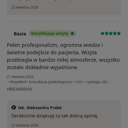
22 kwietnia 2026
Basia
Weryfikacja wizyty
B
Pełen profesjonalizm, ogromna wiedza i
świetne podejście do pacjenta. Wizyta
przebiegła w bardzo miłej atmosferze, wszystko
zostało dokładnie wyjaśnione.
21 kwietnia 2026
•
MoyaMed
•
konsultacja ginekologiczna + USG + cytologia LBC
•
w opinii użytkownika Basia
zgłoś nadużycie
lek. Aleksandra Prałat
Serdecznie dziękuję za tak dobrą opinię.
22 kwietnia 2026