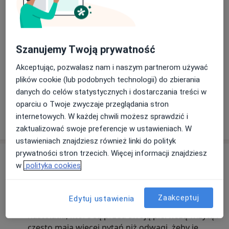
Szanujemy Twoją prywatność
Akceptując, pozwalasz nam i naszym partnerom używać
plików cookie (lub podobnych technologii) do zbierania
Zobacz galerię (16)
danych do celów statystycznych i dostarczania treści w
oparciu o Twoje zwyczaje przeglądania stron
internetowych. W każdej chwili możesz sprawdzić i
Pokaż więcej
o doświadczeniu
zaktualizować swoje preferencje w ustawieniach. W
ustawieniach znajdziesz również linki do polityk
prywatności stron trzecich. Więcej informacji znajdziesz
Aktualności
w
polityka cookies
lek. Aleksandra Prałat
Poznańska 14, 60-185 Skórzewo
Zaakceptuj
Edytuj ustawienia
Przyjmuję pacjentki w każdym wieku – również
nastolatki, które są przed swoją pierwszą wizytą i
często mają więcej pytań niż odwagi, żeby je