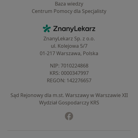
Baza wiedzy
Centrum Pomocy dla Specjalisty
Kontakt
ZnanyLekarz - Strona główna
ZnanyLekarz Sp. z o.o.
ul. Kolejowa 5/7
01-217 Warszawa, Polska
NIP: ⁠7010224868
KRS: ⁠0000347997
REGON: ⁠142276657
Sąd Rejonowy dla m.st. Warszawy w Warszawie XII
Wydział Gospodarczy KRS
Facebook
otwiera się w nowej karcie