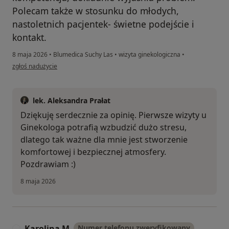
Polecam także w stosunku do młodych,
nastoletnich pacjentek- świetne podejście i
kontakt.
8 maja 2026
•
Blumedica Suchy Las
•
wizyta ginekologiczna
•
w opinii użytkownika Ania
zgłoś nadużycie
lek. Aleksandra Prałat
Dziękuję serdecznie za opinię. Pierwsze wizyty u
Ginekologa potrafią wzbudzić dużo stresu,
dlatego tak ważne dla mnie jest stworzenie
komfortowej i bezpiecznej atmosfery.
Pozdrawiam :)
8 maja 2026
Karolina M
Numer telefonu zweryfikowany
K