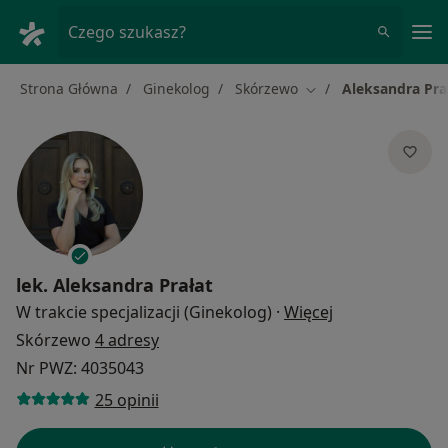
Me
Czego szukasz?
Strona Główna
Ginekolog
Skórzewo
Aleksandra Pra
Zmień miasto
lek.
Aleksandra Prałat
O specjalizacja
W trakcie specjalizacji (Ginekolog)
·
Więcej
Skórzewo
4 adresy
Nr PWZ: 4035043
25 opinii