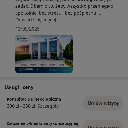
zadać. Dbam o to, żeby wszystko przebiegało
spokojnie, bez stresu i bez pośpiechu.
Pracuję na nowoczesnym aparacie USG Samsung
Dowiedz się więcej
HERA, który daje bardzo dokładny obraz i
13/05/2026
pozwala na diagnostykę na wysokim poziomie.
Wykonuję także badania 3D i 4D – szczególnie
ważne dla przyszłych mam, które chcą zobaczyć
swoje dziecko i jednocześnie mieć pewność, że
wszystko rozwija się prawidłowo. W
zamieszczonym filmiku można zobaczyć jaka jest
jakość obrazowania aparatu oraz zdjęcia.
Zapraszam na wizyty!
Usługi i ceny
Konsultacja ginekologiczna
Umów wizytę
300 zł - 350 zł
Szczegóły
Założenie wkładki antykoncepcyjnej
Umów wizytę