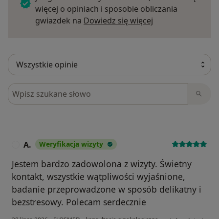
więcej o opiniach i sposobie obliczania
Dowiedz się więce
gwiazdek na
Dowiedz się więcej
Szukaj w opiniach
A.
Weryfikacja wizyty
A
Jestem bardzo zadowolona z wizyty. Świetny
kontakt, wszystkie wątpliwości wyjaśnione,
badanie przeprowadzone w sposób delikatny i
bezstresowy. Polecam serdecznie
w opinii użytkownika