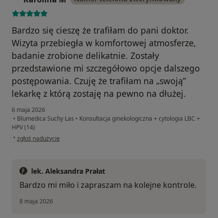
Bardzo się cieszę że trafiłam do pani doktor.
Wizyta przebiegła w komfortowej atmosferze,
badanie zrobione delikatnie. Zostały
przedstawione mi szczegółowo opcje dalszego
postępowania. Czuję że trafiłam na „swoją”
lekarkę z którą zostaję na pewno na dłużej.
6 maja 2026
•
Blumedica Suchy Las
•
Konsultacja ginekologiczna + cytologia LBC +
HPV (14)
w opinii użytkownika Karolina M
•
zgłoś nadużycie
lek. Aleksandra Prałat
Bardzo mi miło i zapraszam na kolejne kontrole.
8 maja 2026