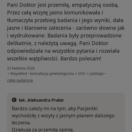
Pani Doktor jest przemiłą, empatyczną osobą.
Przez całą wizytę jasno komunikowała i
tłumaczyła przebieg badania i jego wyniki, dała
jasne i klarowne zalecenia - zarówno słowne jak
i wydrukowane. Badania były przeprowadzone
delikatnie, z należytą uwagą. Pani Doktor
odpowiedziała na wszystkie pytania i rozwiała
wszelkie wątpliwości. Bardzo polecam!
22 kwietnia 2026
•
MoyaMed
•
konsultacja ginekologiczna + USG + cytologia
•
w opinii użytkownika Dominika
zgłoś nadużycie
lek. Aleksandra Prałat
Bardzo zależy mi na tym, aby Pacjentki
wychodziły z wizyty z jasnym planem dalszego
leczenia.
Dziękuję za przemiłą opinię.