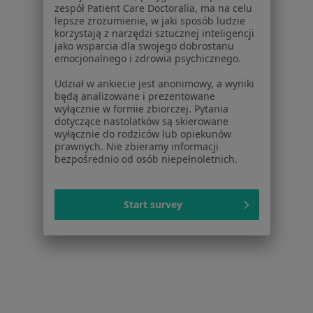
Stomatolodzy w Skórzewie
zespół Patient Care Doctoralia, ma na celu
lepsze zrozumienie, w jaki sposób ludzie
Fizjoterapeuci w Skórzewie
korzystają z narzędzi sztucznej inteligencji
jako wsparcia dla swojego dobrostanu
Interniści w Skórzewie
emocjonalnego i zdrowia psychicznego.
Pediatrzy w Skórzewie
Udział w ankiecie jest anonimowy, a wyniki
będą analizowane i prezentowane
Więcej (15)
wyłącznie w formie zbiorczej. Pytania
dotyczące nastolatków są skierowane
Więcej w kategorii: Popularne specjalizacje
wyłącznie do rodziców lub opiekunów
prawnych. Nie zbieramy informacji
bezpośrednio od osób niepełnoletnich.
Strona Główna
Usługi I Zabiegi
Konsultacja Ginekologiczna
Skórzewo
Zmień miasto
Zmień miasto
Start survey
Serwis