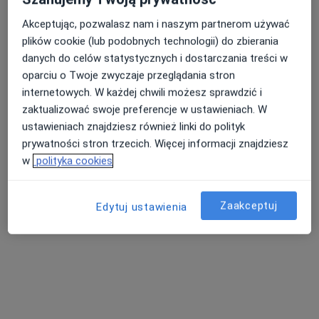
Akceptując, pozwalasz nam i naszym partnerom używać
plików cookie (lub podobnych technologii) do zbierania
danych do celów statystycznych i dostarczania treści w
oparciu o Twoje zwyczaje przeglądania stron
internetowych. W każdej chwili możesz sprawdzić i
zaktualizować swoje preferencje w ustawieniach. W
Bezpieczne płatności
ustawieniach znajdziesz również linki do polityk
lek. Natalia Idziejczak
prywatności stron trzecich. Więcej informacji znajdziesz
·
Więcej
W trakcie specjalizacji (Ginekolog)
w
polityka cookies
55 opinii
Poznańska 14, Skórzewo
•
Mapa
Zaakceptuj
Edytuj ustawienia
FLOSMED
Konsultacja ginekologiczna
300 zł
Specjalista nie oferuje umawiania online pod tym adresem.
Poproś o wizytę