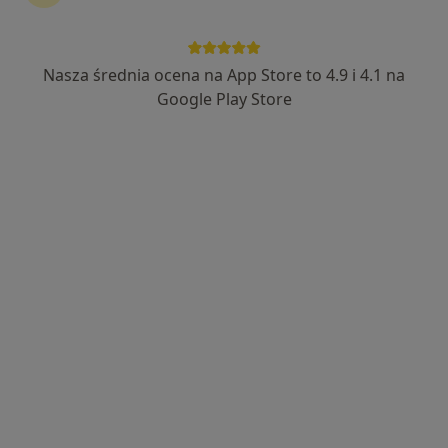
Nasza średnia ocena na App Store to 4.9 i 4.1 na
Google Play Store
Bezpieczne płatności
dr n. med. Klaudia Zawilska
·
Więcej
Ginekolog
118 opinii
Poznańska 14, Skórzewo
•
Mapa
FLOSMED
Konsultacja ginekologiczna
310 zł
Specjalista nie oferuje umawiania online pod tym adresem.
Poproś o wizytę