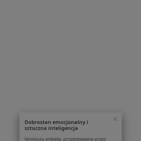
Powiązane wyszukiwania
Usługi w Skórzewie
Konsultacja ginekologiczna + USG w Skórzewie
Założenie wkładki domacicznej w Skórzewie
Konsultacja położnicza + USG w Skórzewie
Konsultacja ginekologiczna + USG + HPV w
Skórzewie
Prowadzenie ciąży + USG w Skórzewie
Więcej (15)
Więcej w kategorii: Usługi w Skórzewie
Dobrostan emocjonalny i
Popularne specjalizacje
sztuczna inteligencja
Ginekolodzy w Skórzewie
Niniejsza ankieta, przygotowana przez