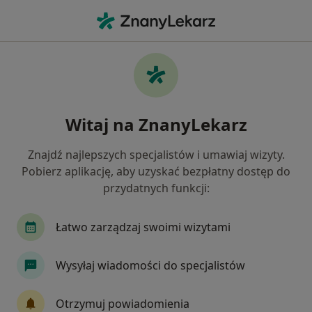
Me
Konsultacja Ginekologiczna • Skórzewo, wielkopolskie
Filtry
• 1
Ubezpieczenie
Map
Konsultacja ginekologiczna specjaliści w
Witaj na ZnanyLekarz
Skórzewie
Jak działają wyniki wyszukiwania
Znajdź najlepszych specjalistów i umawiaj wizyty.
Pobierz aplikację, aby uzyskać bezpłatny dostęp do
przydatnych funkcji:
Jakiego specjalisty szukasz?
Ginekolog
Internista
Chirurg
Położn
Łatwo zarządzaj swoimi wizytami
Wysyłaj wiadomości do specjalistów
Otrzymuj powiadomienia