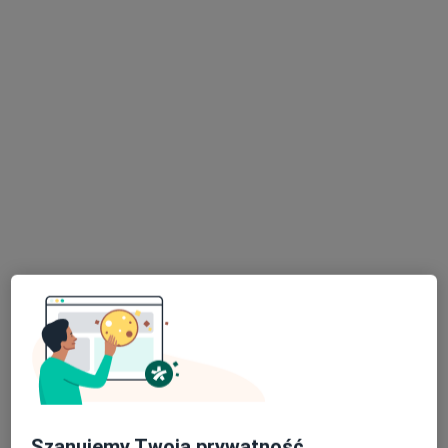
Bezpieczne płatności
dr n. med. Anna Romała
·
Więcej
Ginekolog
210 opinii
Poznańska 14, Skórzewo
•
Mapa
FLOSMED
Konsultacja ginekologiczna
300 zł
Specjalista nie oferuje umawiania online pod tym adresem.
Poproś o wizytę
Szanujemy Twoją prywatność