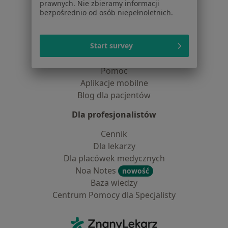
prawnych. Nie zbieramy informacji
Lekarze
bezpośrednio od osób niepełnoletnich.
Placówki medyczne
Pytania i odpowiedzi
Start survey
Usługi i zabiegi
Choroby
Pomoc
Aplikacje mobilne
Blog dla pacjentów
Dla profesjonalistów
Cennik
Dla lekarzy
Dla placówek medycznych
Noa Notes
nowość
Baza wiedzy
Centrum Pomocy dla Specjalisty
Kontakt
ZnanyLekarz - Strona główna