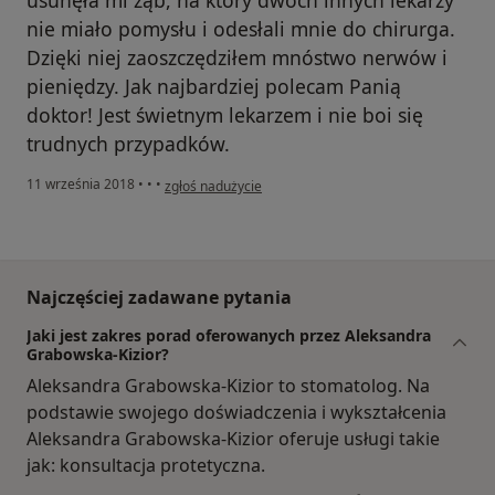
nie miało pomysłu i odesłali mnie do chirurga.
Dzięki niej zaoszczędziłem mnóstwo nerwów i
pieniędzy. Jak najbardziej polecam Panią
doktor! Jest świetnym lekarzem i nie boi się
trudnych przypadków.
w opinii użytkownika Konto zostało usunięte
11 września 2018
•
•
•
zgłoś nadużycie
Najczęściej zadawane pytania
Jaki jest zakres porad oferowanych przez Aleksandra
Grabowska-Kizior?
Aleksandra Grabowska-Kizior to stomatolog. Na
podstawie swojego doświadczenia i wykształcenia
Aleksandra Grabowska-Kizior oferuje usługi takie
jak: konsultacja protetyczna.