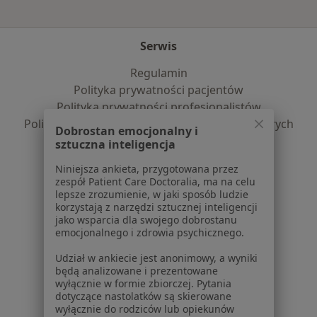
Serwis
Regulamin
Polityka prywatności pacjentów
Polityka prywatności profesjonalistów
Polityka prywatności dla profesjonalistów, których
Dobrostan emocjonalny i
dane pozyskaliśmy samodzielnie
sztuczna inteligencja
Polityka cookies
Niniejsza ankieta, przygotowana przez
Jak działają wyniki wyszukiwania
zespół Patient Care Doctoralia, ma na celu
Dostępność
lepsze zrozumienie, w jaki sposób ludzie
korzystają z narzędzi sztucznej inteligencji
O nas
jako wsparcia dla swojego dobrostanu
Praca
Rekrutujemy!
emocjonalnego i zdrowia psychicznego.
Partnerzy
Udział w ankiecie jest anonimowy, a wyniki
Centrum prasowe
będą analizowane i prezentowane
Kontakt
wyłącznie w formie zbiorczej. Pytania
dotyczące nastolatków są skierowane
Dla pacjentów
wyłącznie do rodziców lub opiekunów