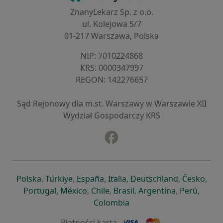
ZnanyLekarz Sp. z o.o.
ul. Kolejowa 5/7
01-217 Warszawa, Polska
NIP: ⁠7010224868
KRS: ⁠0000347997
REGON: ⁠142276657
Sąd Rejonowy dla m.st. Warszawy w Warszawie XII
Wydział Gospodarczy KRS
Facebook
otwiera się w nowej karcie
otwiera się w nowej karcie
otwiera się w nowej karcie
otwiera się w nowej karcie
otwiera się w nowej karci
otwiera się
otwi
Polska
,
Türkiye
,
España
,
Italia
,
Deutschland
,
Česko
,
otwiera się w nowej karcie
otwiera się w nowej karcie
otwiera się w nowej karcie
otwiera się w nowej kar
otwiera się 
otwier
Portugal
,
México
,
Chile
,
Brasil
,
Argentina
,
Perú
,
otwiera się w nowej karc
Colombia
Płatności kartą