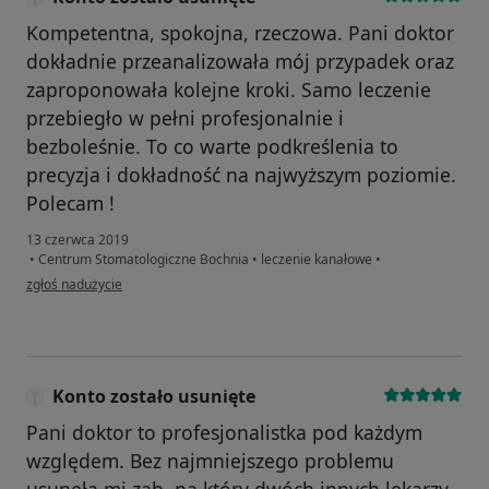
Kompetentna, spokojna, rzeczowa. Pani doktor
dokładnie przeanalizowała mój przypadek oraz
zaproponowała kolejne kroki. Samo leczenie
przebiegło w pełni profesjonalnie i
bezboleśnie. To co warte podkreślenia to
precyzja i dokładność na najwyższym poziomie.
Polecam !
13 czerwca 2019
•
Centrum Stomatologiczne Bochnia
•
leczenie kanałowe
•
w opinii użytkownika Konto zostało usunięte
zgłoś nadużycie
Konto zostało usunięte
Pani doktor to profesjonalistka pod każdym
względem. Bez najmniejszego problemu
usunęła mi ząb, na który dwóch innych lekarzy