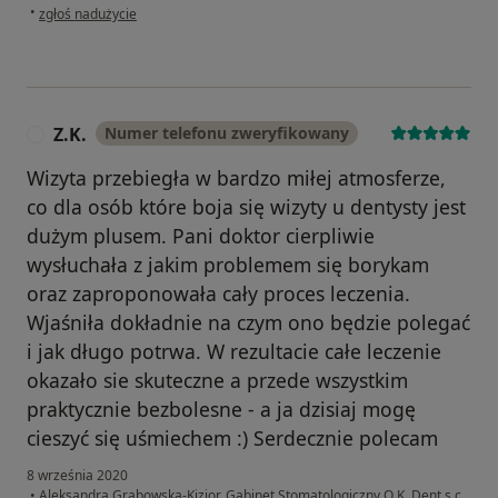
w opinii użytkownika Klaudia
•
zgłoś nadużycie
Z.K.
Numer telefonu zweryfikowany
Z
Wizyta przebiegła w bardzo miłej atmosferze,
co dla osób które boja się wizyty u dentysty jest
dużym plusem. Pani doktor cierpliwie
wysłuchała z jakim problemem się borykam
oraz zaproponowała cały proces leczenia.
Wjaśniła dokładnie na czym ono będzie polegać
i jak długo potrwa. W rezultacie całe leczenie
okazało sie skuteczne a przede wszystkim
praktycznie bezbolesne - a ja dzisiaj mogę
cieszyć się uśmiechem :) Serdecznie polecam
8 września 2020
•
Aleksandra Grabowska-Kizior, Gabinet Stomatologiczny O.K. Dent s.c.