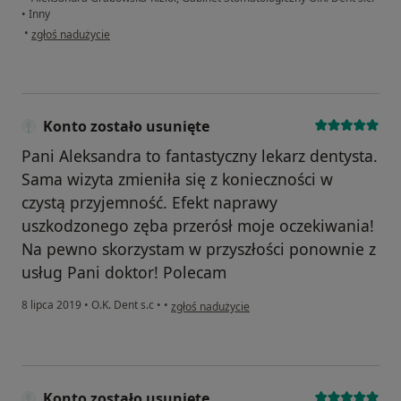
•
Inny
w opinii użytkownika Z.K.
•
zgłoś nadużycie
Konto zostało usunięte
Pani Aleksandra to fantastyczny lekarz dentysta.
Sama wizyta zmieniła się z konieczności w
czystą przyjemność. Efekt naprawy
uszkodzonego zęba przerósł moje oczekiwania!
Na pewno skorzystam w przyszłości ponownie z
usług Pani doktor! Polecam
w opinii użytkownika Konto zostało usunięte
8 lipca 2019
•
O.K. Dent s.c
•
•
zgłoś nadużycie
Konto zostało usunięte