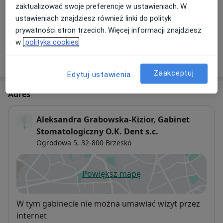
zaktualizować swoje preferencje w ustawieniach. W
Konsultacja protetyczna
Szczegóły
ustawieniach znajdziesz również linki do polityk
prywatności stron trzecich. Więcej informacji znajdziesz
w
polityka cookies
W jaki sposób ustalane są ceny?
Zaakceptuj
Edytuj ustawienia
Adres
Aleksandra Grabowska-Kizior, Gabinet
Stomatologiczny O.K. Dent s.c.
Ogrodowa 5,
32-800
Brzesko
Powiększ mapę
otwiera się w nowej karcie
Dostępność
W tym gabinecie nie można umawiać wizyt przez
internet