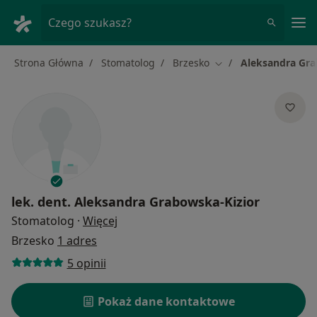
Me
Czego szukasz?
Strona Główna
Stomatolog
Brzesko
Aleksandra Gra
Zmień miasto
lek. dent.
Aleksandra Grabowska-Kizior
O specjalizacjach
Stomatolog
·
Więcej
Brzesko
1 adres
5 opinii
Pokaż dane kontaktowe