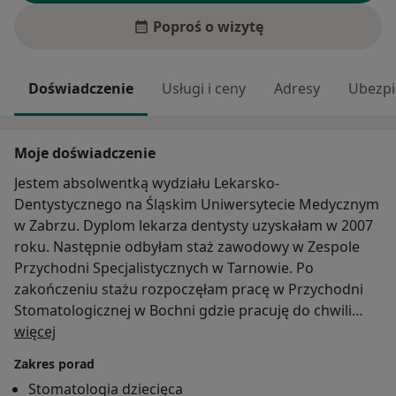
Poproś o wizytę
Doświadczenie
Usługi i ceny
Adresy
Ubezpi
Moje doświadczenie
Jestem absolwentką wydziału Lekarsko-
Dentystycznego na Śląskim Uniwersytecie Medycznym
w Zabrzu. Dyplom lekarza dentysty uzyskałam w 2007
roku. Następnie odbyłam staż zawodowy w Zespole
Przychodni Specjalistycznych w Tarnowie. Po
zakończeniu stażu rozpoczęłam pracę w Przychodni
Stomatologicznej w Bochni gdzie pracuję do chwili
O mnie
obecnej.
więcej
Od 2018 roku prowadzę Gabinet Stomatologiczny O.K.
Zakres porad
DENT wraz z siostrą. Posiadam doświadczenie w pracy
Stomatologia dziecięca
w zakresie stomatologii zachowawczej, endodoncji,