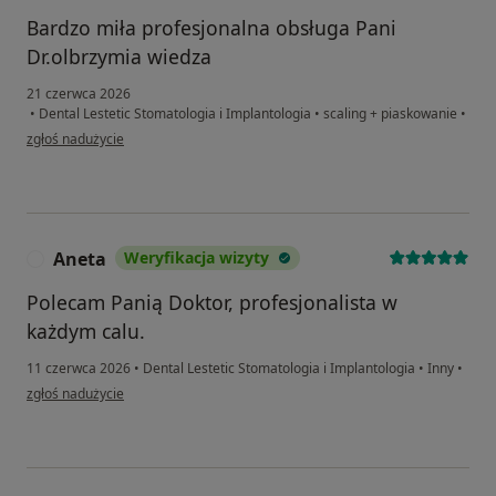
Bardzo miła profesjonalna obsługa Pani
Dr.olbrzymia wiedza
21 czerwca 2026
•
Dental Lestetic Stomatologia i Implantologia
•
scaling + piaskowanie
•
w opinii użytkownika Dariusz
zgłoś nadużycie
Aneta
Weryfikacja wizyty
A
Polecam Panią Doktor, profesjonalista w
każdym calu.
11 czerwca 2026
•
Dental Lestetic Stomatologia i Implantologia
•
Inny
•
w opinii użytkownika Aneta
zgłoś nadużycie