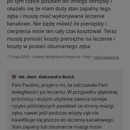
po tym czasie poszłam do innego dentysty i
okazało się że mam duży stan zapalny tego
zęba i muszę mieć wykonywane leczenie
kanałowe. Nie będę mówić ile pieniędzy i
cierpienia mnie ten cały czas kosztował. Teraz
muszę ponosić koszty pieniężne na leczenie i
koszty w postaci obumartego zęba
w opinii użytkownika P
17 maja 2026
•
Lestetic Medycyna Estetyczna
•
Inny
•
zgłoś nadużycie
lek. dent. Aleksandra Busch
Pani Paulino, przykro mi, że odczuwała Pani
dolegliwości po leczeniu. W przypadku głębokiej
próchnicy i dużych ubytków zawsze istnieje
ryzyko późniejszych powikłań ze strony miazgi
zęba, nawet jeśli podczas wizyty ząb nie
kwalifikuje się jeszcze do leczenia kanałowego.
Stan zapalny lub obumarcie miazgi może