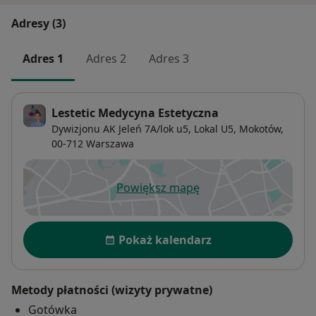
Adresy (3)
Adres 1
Adres 2
Adres 3
Lestetic Medycyna Estetyczna
Dywizjonu AK Jeleń 7A/lok u5,
Lokal U5,
Mokotów
,
00-712
Warszawa
Powiększ mapę
otwiera się w nowej karcie
Dostępność
Pokaż kalendarz
Metody płatności (wizyty prywatne)
Gotówka