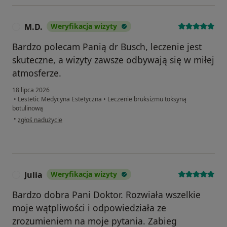
M.D.
Weryfikacja wizyty
M
Bardzo polecam Panią dr Busch, leczenie jest
skuteczne, a wizyty zawsze odbywają się w miłej
atmosferze.
18 lipca 2026
•
Lestetic Medycyna Estetyczna
•
Leczenie bruksizmu toksyną
botulinową
w opinii użytkownika M.D.
•
zgłoś nadużycie
Julia
Weryfikacja wizyty
J
Bardzo dobra Pani Doktor. Rozwiała wszelkie
moje wątpliwości i odpowiedziała ze
zrozumieniem na moje pytania. Zabieg