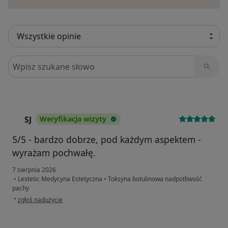
Szukaj w opiniach
SJ
Weryfikacja wizyty
S
5/5 - bardzo dobrze, pod każdym aspektem -
wyrażam pochwałę.
7 sierpnia 2026
•
Lestetic Medycyna Estetyczna
•
Toksyna botulinowa nadpotliwość
pachy
w opinii użytkownika SJ
•
zgłoś nadużycie