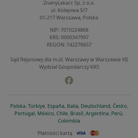
ZnanyLekarz Sp. z o.o.
ul. Kolejowa 5/7
01-217 Warszawa, Polska
NIP: ⁠7010224868
KRS: ⁠0000347997
REGON: ⁠142276657
Sąd Rejonowy dla m.st. Warszawy w Warszawie XII
Wydział Gospodarczy KRS
Facebook
otwiera się w nowej karcie
otwiera się w nowej karcie
otwiera się w nowej karcie
otwiera się w nowej karcie
otwiera się w nowej karci
otwiera się
otwi
Polska
,
Türkiye
,
España
,
Italia
,
Deutschland
,
Česko
,
otwiera się w nowej karcie
otwiera się w nowej karcie
otwiera się w nowej karcie
otwiera się w nowej kar
otwiera się 
otwier
Portugal
,
México
,
Chile
,
Brasil
,
Argentina
,
Perú
,
otwiera się w nowej karc
Colombia
Płatności kartą