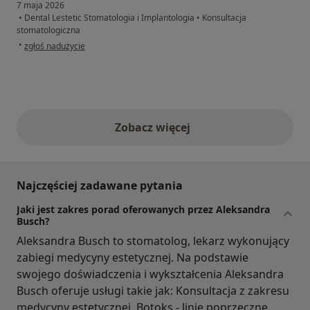
7 maja 2026
•
Dental Lestetic Stomatologia i Implantologia
•
Konsultacja
stomatologiczna
w opinii użytkownika Adam
•
zgłoś nadużycie
Zobacz więcej
opinie powyżej
Najczęściej zadawane pytania
Jaki jest zakres porad oferowanych przez Aleksandra
Busch?
Aleksandra Busch to stomatolog, lekarz wykonujący
zabiegi medycyny estetycznej. Na podstawie
swojego doświadczenia i wykształcenia Aleksandra
Busch oferuje usługi takie jak: Konsultacja z zakresu
medycyny estetycznej, Botoks - linie poprzeczne