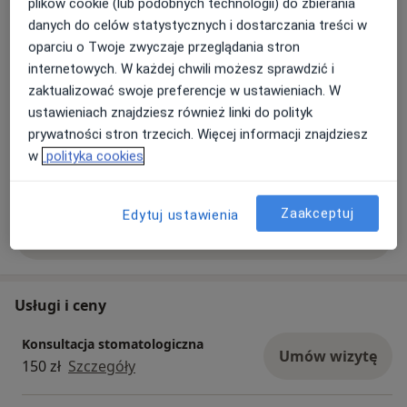
Praca jest moją pasją, a najwyższą gratyfikacją są
plików cookie (lub podobnych technologii) do zbierania
zdrowi, zadowoleni i pięknie uśmiechnięci Pacjenci.
danych do celów statystycznych i dostarczania treści w
oparciu o Twoje zwyczaje przeglądania stron
internetowych. W każdej chwili możesz sprawdzić i
zaktualizować swoje preferencje w ustawieniach. W
ustawieniach znajdziesz również linki do polityk
prywatności stron trzecich. Więcej informacji znajdziesz
w
polityka cookies
Zaakceptuj
Edytuj ustawienia
Pokaż więcej aktualności (3)
Usługi i ceny
Konsultacja stomatologiczna
Umów wizytę
150 zł
Szczegóły