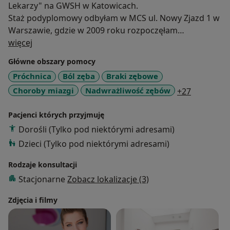
Lekarzy" na GWSH w Katowicach.
Staż podyplomowy odbyłam w MCS ul. Nowy Zjazd 1 w
Warszawie, gdzie w 2009 roku rozpoczęłam
O mnie
specjalizację z zakresu stomatologii zachowawczej z
więcej
endodoncją. Tytuł specjalisty w tej dziedzinie
Główne obszary pomocy
uzyskałam po złożeniu Państwowego Egzaminu
Próchnica
Ból zęba
Braki zębowe
Specjalizacyjnego w 2013 roku. Jeszcze w 2011 roku
a11y_sr_m
Choroby miazgi
Nadwrażliwość zębów
+27
rozpoczęłam staż w Klinicznym Oddziale Chirurgii
Czaszkowo- Szczękowo-Twarzowej w Wojskowym
Pacjenci których przyjmuję
Instytucie Medycznym przy ulicy Szaserów w
Warszawie, gdzie do 2013 roku zdobywałam
Dorośli (Tylko pod niektórymi adresami)
doświadczenie z zakresu chirurgii stomatologicznej i
Dzieci (Tylko pod niektórymi adresami)
szczękowo-twarzowej.
Rodzaje konsultacji
Kilkunastoletnie doświadczenie w pracy z estetyką i
funkcjonalnością uzębienia pozwala mi jako lekarzowi
Stacjonarne
Zobacz lokalizacje (3)
stomatologowi oraz dyplomowanemu lekarzowi
Zdjęcia i filmy
medycyny estetycznej na interdyscyplinarnie,
indywidualne podejście do każdego pacjenta w
doborze planu terapii przeciwstarzeniowej anti-aging