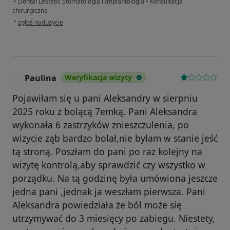
•
Dental Lestetic Stomatologia i Implantologia
•
Konsultacja
chirurgiczna
w opinii użytkownika Ola
•
zgłoś nadużycie
Paulina
Weryfikacja wizyty
P
Pojawiłam się u pani Aleksandry w sierpniu
2025 roku z bolącą 7emką. Pani Aleksandra
wykonała 6 zastrzyków znieszczulenia, po
wizycie ząb bardzo bolał,nie byłam w stanie jeść
tą stroną. Poszłam do pani po raz kolejny na
wizytę kontrolą,aby sprawdzić czy wszystko w
porządku. Na tą godzinę była umówiona jeszcze
jedna pani ,jednak ja weszłam pierwsza. Pani
Aleksandra powiedziała że ból może się
utrzymywać do 3 miesięcy po zabiegu. Niestety,