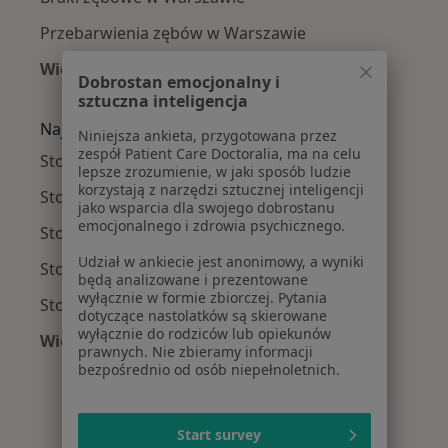
Przebarwienia zębów w Warszawie
Więcej (15)
Dobrostan emocjonalny i
Więcej w kategorii: Najczęście leczone chorob
sztuczna inteligencja
Najpopularniejsze ubezpieczenia
Niniejsza ankieta, przygotowana przez
zespół Patient Care Doctoralia, ma na celu
Stomatolodzy z Medicover w Warszawie
lepsze zrozumienie, w jaki sposób ludzie
korzystają z narzędzi sztucznej inteligencji
Stomatolodzy z Allianz w Warszawie
jako wsparcia dla swojego dobrostanu
emocjonalnego i zdrowia psychicznego.
Stomatolodzy z INTER Polska w Warszawie
Udział w ankiecie jest anonimowy, a wyniki
Stomatolodzy z Signal Iduna w Warszawie
będą analizowane i prezentowane
wyłącznie w formie zbiorczej. Pytania
Stomatolodzy z Compensa w Warszawie
dotyczące nastolatków są skierowane
wyłącznie do rodziców lub opiekunów
Więcej (9)
prawnych. Nie zbieramy informacji
Więcej w kategorii: Najpopularniejsze ubezpie
bezpośrednio od osób niepełnoletnich.
Start survey