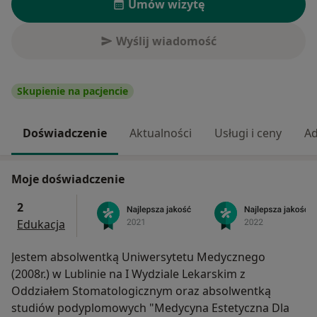
Umów wizytę
Wyślij wiadomość
Skupienie na pacjencie
Doświadczenie
Aktualności
Usługi i ceny
Ad
Moje doświadczenie
2
Edukacja
Jestem absolwentką Uniwersytetu Medycznego
(2008r.) w Lublinie na I Wydziale Lekarskim z
Oddziałem Stomatologicznym oraz absolwentką
studiów podyplomowych "Medycyna Estetyczna Dla