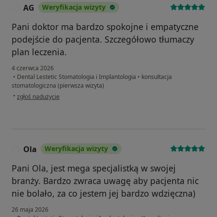
AG
Weryfikacja wizyty
A
Pani doktor ma bardzo spokojne i empatyczne
podejście do pacjenta. Szczegółowo tłumaczy
plan leczenia.
4 czerwca 2026
•
Dental Lestetic Stomatologia i Implantologia
•
konsultacja
stomatologiczna (pierwsza wizyta)
w opinii użytkownika AG
•
zgłoś nadużycie
Ola
Weryfikacja wizyty
O
Pani Ola, jest mega specjalistką w swojej
branży. Bardzo zwraca uwagę aby pacjenta nic
nie bolało, za co jestem jej bardzo wdzięczna)
26 maja 2026