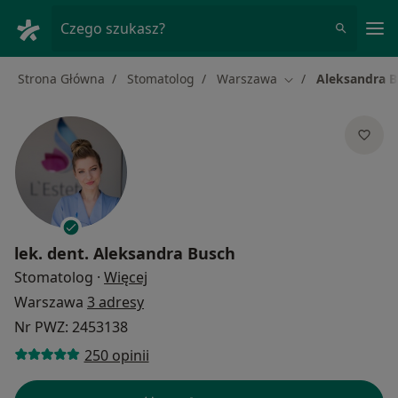
Me
Czego szukasz?
Strona Główna
Stomatolog
Warszawa
Aleksandra 
Zmień miasto
lek. dent.
Aleksandra Busch
O specjalizacjach
Stomatolog
·
Więcej
Warszawa
3 adresy
Nr PWZ: 2453138
250 opinii