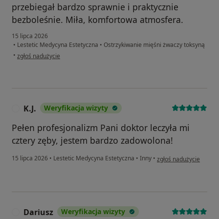
przebiegał bardzo sprawnie i praktycznie
bezboleśnie. Miła, komfortowa atmosfera.
15 lipca 2026
•
Lestetic Medycyna Estetyczna
•
Ostrzykiwanie mięśni żwaczy toksyną
w opinii użytkownika Julia
•
zgłoś nadużycie
K.J.
Weryfikacja wizyty
K
Pełen profesjonalizm Pani doktor leczyła mi
cztery zęby, jestem bardzo zadowolona!
w opinii użytkownika K.J
15 lipca 2026
•
Lestetic Medycyna Estetyczna
•
Inny
•
zgłoś nadużycie
Dariusz
Weryfikacja wizyty
D