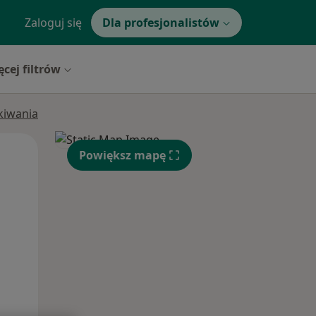
Zaloguj się
Dla profesjonalistów
ęcej filtrów
ukiwania
Pon,
Wt,
Śr,
Powiększ mapę
10 Sie
11 Sie
12 Sie