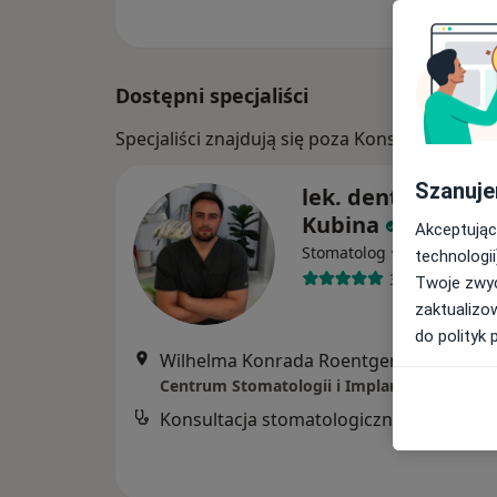
Dostępni specjaliści
Specjaliści znajdują się poza Konstancin-Jez
Szanuje
lek. dent. Mateus
Kubina
Akceptując
·
Więcej
Stomatolog
technologii
382 opinie
Twoje zwyc
zaktualizo
do polityk 
Wilhelma Konrada Roentgena 
Centrum Stomatologii i Implantologii
Konsultacja stomatologiczna