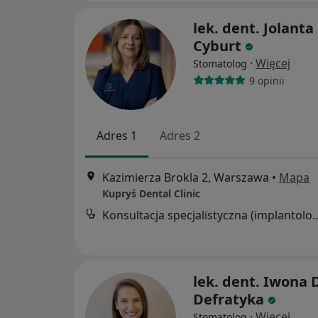
lek. dent. Jolanta
Cyburt
·
Więcej
Stomatolog
9 opinii
Adres 1
Adres 2
Kazimierza Brokla 2, Warszawa
•
Mapa
Kupryś Dental Clinic
Konsultacja specjalistyczna (implant
lek. dent. Iwona 
Defratyka
·
Więcej
Stomatolog