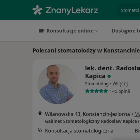
specjaliz
Konsultacje online
Dostępne t
Polecani stomatolodzy w Konstancinie
lek. dent. Radosł
Kapica
·
Więcej
Stomatolog
146 opinii
Wilanowska 43, Konstancin-Jeziorna
•
M
Konsultacja stomatologiczna
B