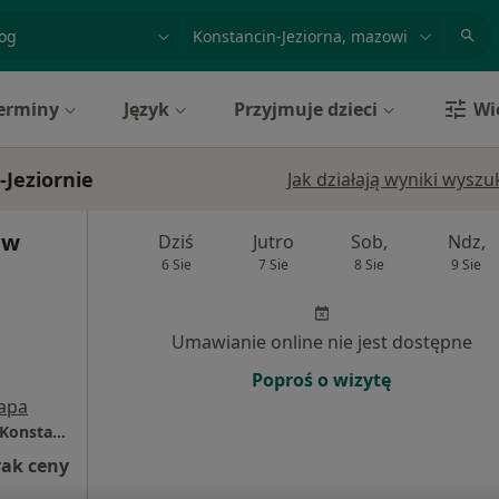
acja, badanie lub nazwisko
miasto lub dzielnica
erminy
Język
Przyjmuje dzieci
Wi
-Jeziornie
Jak działają wyniki wysz
aw
Dziś
Jutro
Sob,
Ndz,
6 Sie
7 Sie
8 Sie
9 Sie
Umawianie online nie jest dostępne
Poproś o wizytę
apa
Gabinet Stomatologiczny Radosław Kapica (Konstancin-Jeziorna)
rak ceny