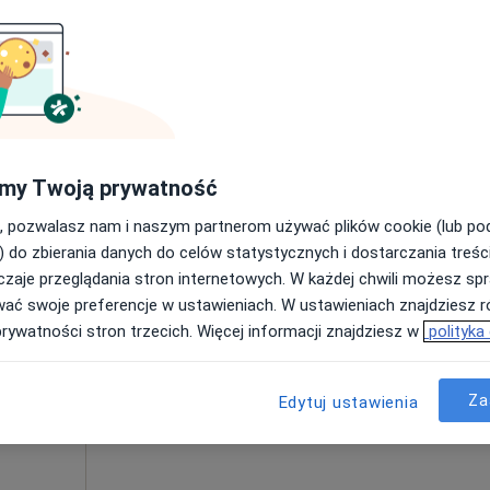
iorna, mazowieckie, w obszarach bliskich Twojemu wyszukiw
my Twoją prywatność
z
Dziś
Jutro
Sob,
Ndz,
6 Sie
7 Sie
8 Sie
9 Sie
, pozwalasz nam i naszym partnerom używać plików cookie (lub p
) do zbierania danych do celów statystycznych i dostarczania treśc
zaje przeglądania stron internetowych. W każdej chwili możesz spr
Umawianie online nie jest dostępne
wać swoje preferencje w ustawieniach. W ustawieniach znajdziesz ró
Poproś o wizytę
prywatności stron trzecich. Więcej informacji znajdziesz w
polityka
22, Warszawa
•
Mapa
Za
Edytuj ustawienia
od 100 zł