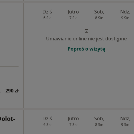
Dziś
Jutro
Sob,
Ndz,
6 Sie
7 Sie
8 Sie
9 Sie
Umawianie online nie jest dostępne
Poproś o wizytę
ologiczna, protetyczna)
290 zł
Dolot-
Dziś
Jutro
Sob,
Ndz,
6 Sie
7 Sie
8 Sie
9 Sie