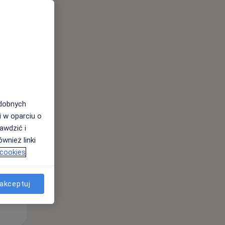
aniu.
Pon,
Wt,
Śr,
10 Sie
11 Sie
12 Sie
odobnych
i w oparciu o
awdzić i
wnież linki
 cookies
akceptuj