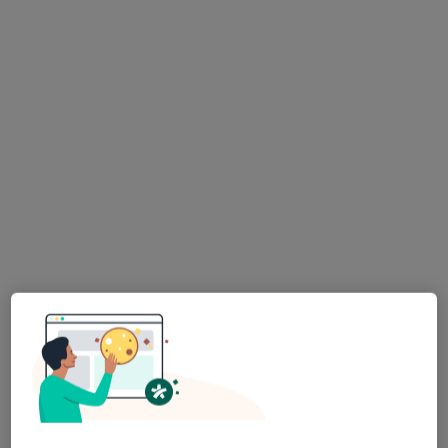
Bezpieczne płatności
Endodentica
·
Więcej
Stomatologia, Protetyka, Stomatologia dziecięca
96 opinii
Mehoffera 44, Warszawa
•
Mapa
Konsultacja stomatologiczna dzieci
150 zł
Pokaż więcej usług
lek. dent. Karolina
Joanna Bigosińska
lek. dent. Monika
Miąc-Grądzielewska
stomatolog
Zadrożna
stomatolog
stomatolog