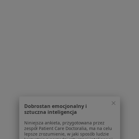
lek. dent. Aleksander Woroszyło
·
Więcej
Stomatolog, Periodontolog
6 opinii
Zgrupowania AK "Kampinos" 15, Warszawa
•
Mapa
Centrum Medyczne enel-med – Oddział Galeria Młociny
Chirurgiczne usuwanie zębów
400 zł
Specjalista nie oferuje umawiania online pod tym adresem.
Poproś o wizytę
Dobrostan emocjonalny i
sztuczna inteligencja
Niniejsza ankieta, przygotowana przez
zespół Patient Care Doctoralia, ma na celu
lepsze zrozumienie, w jaki sposób ludzie