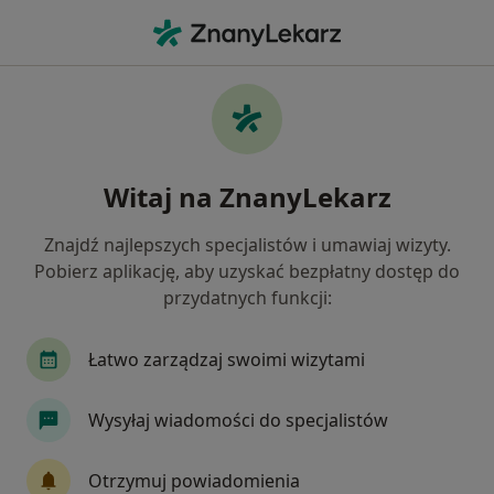
Me
Stomatolog • Białołęka, Warszawa, mazowieckie
Filtry
Ubezpieczenie
Mapa
Stomatolodzy Warszawa Białołęka
Witaj na ZnanyLekarz
Jak działają wyniki wyszukiwania
Znajdź najlepszych specjalistów i umawiaj wizyty.
Pobierz aplikację, aby uzyskać bezpłatny dostęp do
Wybierz swoje ubezpieczenie
przydatnych funkcji:
Allianz
Compensa
Enel-med
GENERA
Łatwo zarządzaj swoimi wizytami
Wysyłaj wiadomości do specjalistów
Otrzymuj powiadomienia