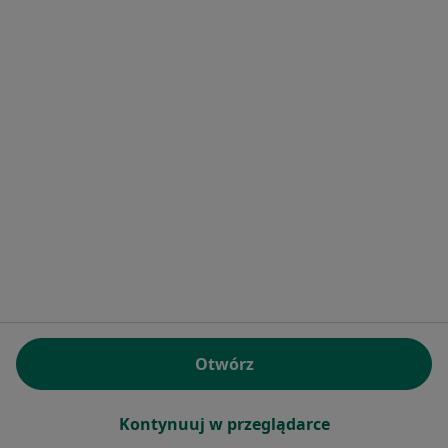
Inne dzielnice w Warszawie
Stomatolodzy Śródmieście
Stomatolodzy Mokotów
Stomatolodzy Wola
Stomatolodzy Ursynów
Stomatolodzy Praga-Południe
Więcej (13)
Więcej w kategorii: Inne dzielnice w Warszawi
Strona Główna
Stomatolog
Warszawa
Zmień miasto
Zmień miasto
Białołęka
Zmień miasto
Otwórz
Kontynuuj w przeglądarce
Serwis