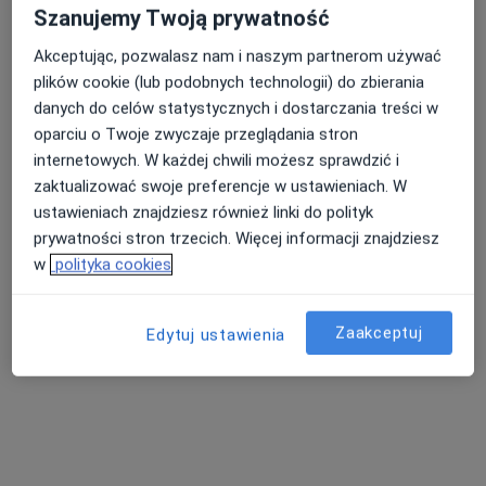
Zobacz wszystkich 6 specjalistów
Szanujemy Twoją prywatność
Brak dostępnych specjalistów z wolnymi terminami w tym centrum medycznym.
Akceptując, pozwalasz nam i naszym partnerom używać
plików cookie (lub podobnych technologii) do zbierania
Pokaż profil
danych do celów statystycznych i dostarczania treści w
oparciu o Twoje zwyczaje przeglądania stron
internetowych. W każdej chwili możesz sprawdzić i
zaktualizować swoje preferencje w ustawieniach. W
ustawieniach znajdziesz również linki do polityk
prywatności stron trzecich. Więcej informacji znajdziesz
w
polityka cookies
Zaakceptuj
lek. dent. Anna Szczepańska
Edytuj ustawienia
·
Więcej
Stomatolog
17 opinii
Malborska, 47, Warszawa
•
Mapa
Centrum Medyczne enel-med - Oddział Homepark Targówek