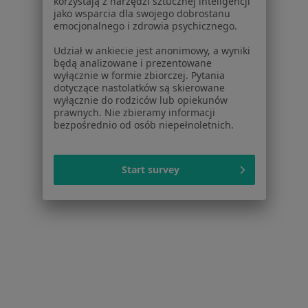
korzystają z narzędzi sztucznej inteligencji
jako wsparcia dla swojego dobrostanu
lek. dent. Artur Rycharski
emocjonalnego i zdrowia psychicznego.
Stomatolog, Chirurg stomatologiczny, Lekarz wykonujący
Udział w ankiecie jest anonimowy, a wyniki
·
Więcej
zabiegi medycyny estetycznej
będą analizowane i prezentowane
69 opinii
wyłącznie w formie zbiorczej. Pytania
dotyczące nastolatków są skierowane
Malborska, 47, Warszawa
•
Mapa
wyłącznie do rodziców lub opiekunów
prawnych. Nie zbieramy informacji
Centrum Medyczne enel-med - Oddział Homepark Targówek
bezpośrednio od osób niepełnoletnich.
Chirurgiczne usuwanie zębów
od 400 zł
Specjalista nie oferuje umawiania online pod tym adresem.
Start survey
Poproś o wizytę