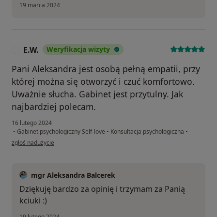
19 marca 2024
E.W.
Weryfikacja wizyty
E
Pani Aleksandra jest osobą pełną empatii, przy
której można się otworzyć i czuć komfortowo.
Uważnie słucha. Gabinet jest przytulny. Jak
najbardziej polecam.
16 lutego 2024
•
Gabinet psychologiczny Self-love
•
Konsultacja psychologiczna
•
w opinii użytkownika E.W.
zgłoś nadużycie
mgr Aleksandra Balcerek
Dziękuję bardzo za opinię i trzymam za Panią
kciuki :)
19 lutego 2024