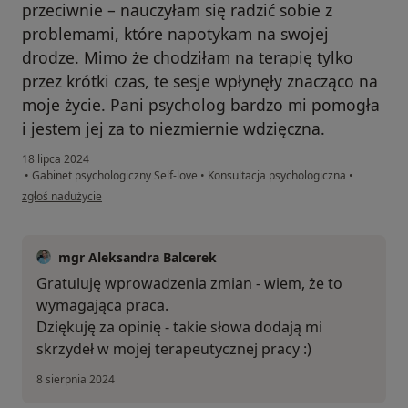
przeciwnie – nauczyłam się radzić sobie z
problemami, które napotykam na swojej
drodze. Mimo że chodziłam na terapię tylko
przez krótki czas, te sesje wpłynęły znacząco na
moje życie. Pani psycholog bardzo mi pomogła
i jestem jej za to niezmiernie wdzięczna.
18 lipca 2024
•
Gabinet psychologiczny Self-love
•
Konsultacja psychologiczna
•
w opinii użytkownika Laura
zgłoś nadużycie
mgr Aleksandra Balcerek
Gratuluję wprowadzenia zmian - wiem, że to
wymagająca praca.
Dziękuję za opinię - takie słowa dodają mi
skrzydeł w mojej terapeutycznej pracy :)
8 sierpnia 2024