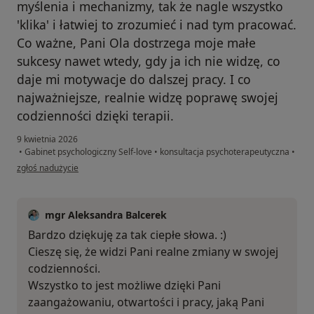
myślenia i mechanizmy, tak że nagle wszystko
'klika' i łatwiej to zrozumieć i nad tym pracować.
Co ważne, Pani Ola dostrzega moje małe
sukcesy nawet wtedy, gdy ja ich nie widzę, co
daje mi motywacje do dalszej pracy. I co
najważniejsze, realnie widzę poprawę swojej
codzienności dzięki terapii.
9 kwietnia 2026
•
Gabinet psychologiczny Self-love
•
konsultacja psychoterapeutyczna
•
w opinii użytkownika Ada
zgłoś nadużycie
mgr Aleksandra Balcerek
Bardzo dziękuję za tak ciepłe słowa. :)
Cieszę się, że widzi Pani realne zmiany w swojej
codzienności.
Wszystko to jest możliwe dzięki Pani
zaangażowaniu, otwartości i pracy, jaką Pani