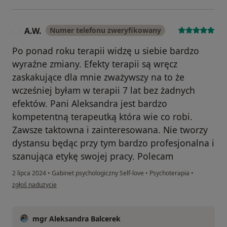
A.W.
Numer telefonu zweryfikowany
A
Po ponad roku terapii widzę u siebie bardzo
wyraźne zmiany. Efekty terapii są wręcz
zaskakujące dla mnie zważywszy na to że
wcześniej byłam w terapii 7 lat bez żadnych
efektów. Pani Aleksandra jest bardzo
kompetentną terapeutką która wie co robi.
Zawsze taktowna i zainteresowana. Nie tworzy
dystansu będąc przy tym bardzo profesjonalna i
szanująca etykę swojej pracy. Polecam
2 lipca 2024
•
Gabinet psychologiczny Self-love
•
Psychoterapia
•
w opinii użytkownika A.W.
zgłoś nadużycie
mgr Aleksandra Balcerek