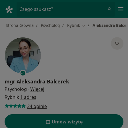
Me
Czego szukasz?
Strona Główna
Psycholog
Rybnik
Aleksandra Balce
Zmień miasto
mgr
Aleksandra Balcerek
O specjalizacjach
Psycholog
·
Więcej
Rybnik
1 adres
24 opinie
Umów wizytę