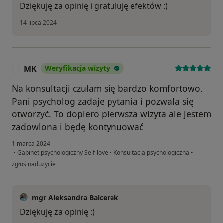
Dziękuję za opinię i gratuluję efektów :)
14 lipca 2024
MK
Weryfikacja wizyty
M
Na konsultacji czułam się bardzo komfortowo.
Pani psycholog zadaje pytania i pozwala się
otworzyć. To dopiero pierwsza wizyta ale jestem
zadowlona i będę kontynuować
1 marca 2024
•
Gabinet psychologiczny Self-love
•
Konsultacja psychologiczna
•
w opinii użytkownika MK
zgłoś nadużycie
mgr Aleksandra Balcerek
Dziękuję za opinię :)