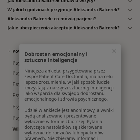
Jak Aleksandra Balcerek umawia wizyty?
W jakich godzinach przyjmuje Aleksandra Balcerek?
Aleksandra Balcerek: co mówią pacjenci?
Jakie ubezpieczenia akceptuje Aleksandra Balcerek?
Powiązane wyszukiwania
Dobrostan emocjonalny i
sztuczna inteligencja
Psycholodzy w pobliżu
Niniejsza ankieta, przygotowana przez
Psycholodzy Śródmieście
zespół Patient Care Doctoralia, ma na celu
lepsze zrozumienie, w jaki sposób ludzie
Psycholodzy Niedobczyce
korzystają z narzędzi sztucznej inteligencji
jako wsparcia dla swojego dobrostanu
Psycholodzy Rybnik-Północ
emocjonalnego i zdrowia psychicznego.
Psycholodzy Orzepowice
Udział w ankiecie jest anonimowy, a wyniki
będą analizowane i prezentowane
Psycholodzy Paruszowiec-Piaski
wyłącznie w formie zbiorczej. Pytania
dotyczące nastolatków są skierowane
Więcej (5)
wyłącznie do rodziców lub opiekunów
Więcej w kategorii: Psycholodzy w pobliżu
prawnych. Nie zbieramy informacji