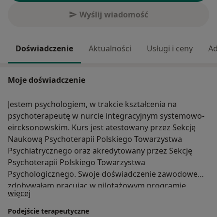
Wyślij wiadomość
Doświadczenie
Aktualności
Usługi i ceny
Ad
Moje doświadczenie
Jestem psychologiem, w trakcie kształcenia na
psychoterapeutę w nurcie integracyjnym systemowo-
eircksonowskim. Kurs jest atestowany przez Sekcję
Naukową Psychoterapii Polskiego Towarzystwa
Psychiatrycznego oraz akredytowany przez Sekcję
Psychoterapii Polskiego Towarzystwa
Psychologicznego. Swoje doświadczenie zawodowe
zdobywałam pracując w pilotażowym programie
O mnie
więcej
Centrum Zdrowia Psychicznego a także w Centrum
Integracji Społecznej. W mojej pracy kieruje się
Podejście terapeutyczne