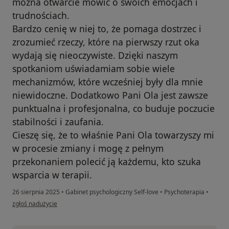
można otwarcie mówić o swoich emocjach i
trudnościach.
Bardzo cenię w niej to, że pomaga dostrzec i
zrozumieć rzeczy, które na pierwszy rzut oka
wydają się nieoczywiste. Dzięki naszym
spotkaniom uświadamiam sobie wiele
mechanizmów, które wcześniej były dla mnie
niewidoczne. Dodatkowo Pani Ola jest zawsze
punktualna i profesjonalna, co buduje poczucie
stabilności i zaufania.
Cieszę się, że to właśnie Pani Ola towarzyszy mi
w procesie zmiany i mogę z pełnym
przekonaniem polecić ją każdemu, kto szuka
wsparcia w terapii.
26 sierpnia 2025
•
Gabinet psychologiczny Self-love
•
Psychoterapia
•
w opinii użytkownika Aleksandra
zgłoś nadużycie