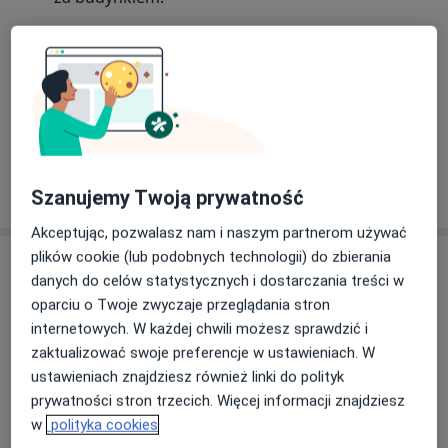
28/03/2026
Szanujemy Twoją prywatność
Akceptując, pozwalasz nam i naszym partnerom używać
plików cookie (lub podobnych technologii) do zbierania
Usługi i ceny
danych do celów statystycznych i dostarczania treści w
Konsultacja psychologiczna
oparciu o Twoje zwyczaje przeglądania stron
Umów wizytę
200 zł
Szczegóły
internetowych. W każdej chwili możesz sprawdzić i
zaktualizować swoje preferencje w ustawieniach. W
ustawieniach znajdziesz również linki do polityk
Konsultacja psychologiczna online
Umów wizytę
prywatności stron trzecich. Więcej informacji znajdziesz
200 zł
Szczegóły
w
polityka cookies