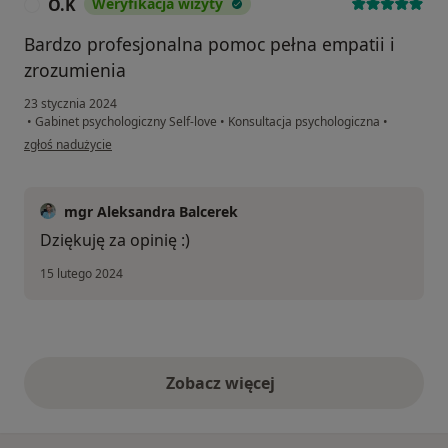
O.K
Weryfikacja wizyty
O
Bardzo profesjonalna pomoc pełna empatii i
zrozumienia
23 stycznia 2024
•
Gabinet psychologiczny Self-love
•
Konsultacja psychologiczna
•
w opinii użytkownika O.K
zgłoś nadużycie
mgr Aleksandra Balcerek
Dziękuję za opinię :)
15 lutego 2024
Zobacz więcej
opinie powyżej