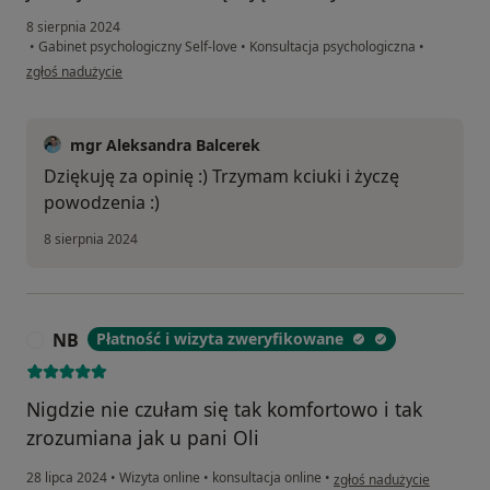
8 sierpnia 2024
•
Gabinet psychologiczny Self-love
•
Konsultacja psychologiczna
•
w opinii użytkownika Patrycja K.
zgłoś nadużycie
mgr Aleksandra Balcerek
Dziękuję za opinię :) Trzymam kciuki i życzę
powodzenia :)
8 sierpnia 2024
NB
Płatność i wizyta zweryfikowane
N
Nigdzie nie czułam się tak komfortowo i tak
zrozumiana jak u pani Oli
w opinii użytkownika NB
28 lipca 2024
•
Wizyta online
•
konsultacja online
•
zgłoś nadużycie