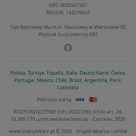
KRS: ⁠0000347997
REGON: ⁠142276657
Sąd Rejonowy dla m.st. Warszawy w Warszawie XII
Wydział Gospodarczy KRS
Facebook
otwiera się w nowej karcie
otwiera się w nowej karcie
otwiera się w nowej karcie
otwiera się w nowej karcie
otwiera się w nowej karci
otwiera się
otwi
Polska
,
Türkiye
,
España
,
Italia
,
Deutschland
,
Česko
,
otwiera się w nowej karcie
otwiera się w nowej karcie
otwiera się w nowej karcie
otwiera się w nowej kar
otwiera się 
otwier
Portugal
,
México
,
Chile
,
Brasil
,
Argentina
,
Perú
,
otwiera się w nowej karc
Colombia
Płatności kartą
ROZPORZĄDZENIE (UE) 2022/2065 (DSA) art. 24:
15.395.179 użytkowników/miesiąc - Czerwiec 2026
www.znanylekarz.pl © 2026 - Znajdź lekarza i umów