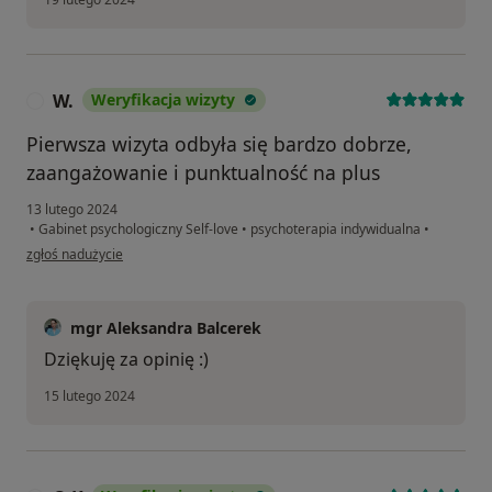
W.
Weryfikacja wizyty
W
Pierwsza wizyta odbyła się bardzo dobrze,
zaangażowanie i punktualność na plus
13 lutego 2024
•
Gabinet psychologiczny Self-love
•
psychoterapia indywidualna
•
w opinii użytkownika W.
zgłoś nadużycie
mgr Aleksandra Balcerek
Dziękuję za opinię :)
15 lutego 2024