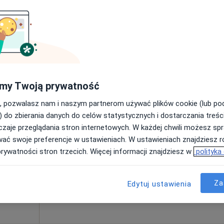
200 zł
usz
Dziś
Jutro
Wt,
Śr,
9 Sie
10 Sie
11 Sie
12 Sie
my Twoją prywatność
, pozwalasz nam i naszym partnerom używać plików cookie (lub p
Umawianie online nie jest dostępne
) do zbierania danych do celów statystycznych i dostarczania treśc
Poproś o wizytę
zaje przeglądania stron internetowych. W każdej chwili możesz spr
wać swoje preferencje w ustawieniach. W ustawieniach znajdziesz ró
prywatności stron trzecich. Więcej informacji znajdziesz w
polityka
Za
Edytuj ustawienia
200 zł