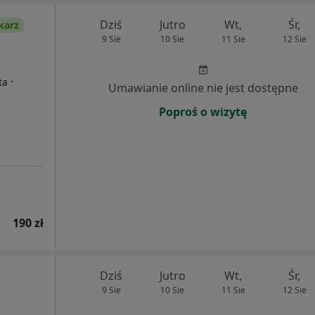
Dziś
Jutro
Wt,
Śr,
karz
9 Sie
10 Sie
11 Sie
12 Sie
·
ta
Umawianie online nie jest dostępne
Poproś o wizytę
190 zł
Dziś
Jutro
Wt,
Śr,
9 Sie
10 Sie
11 Sie
12 Sie