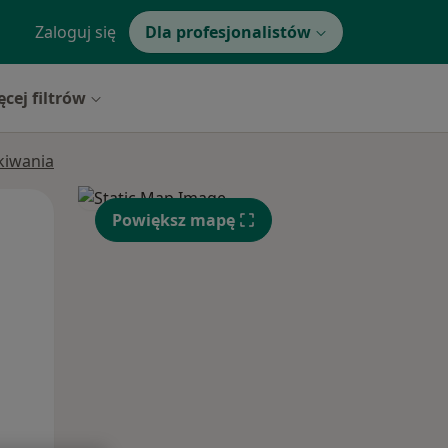
Zaloguj się
Dla profesjonalistów
ęcej filtrów
ukiwania
Czw,
Pt,
Sob,
Powiększ mapę
13 Sie
14 Sie
15 Sie