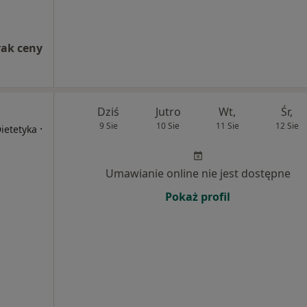
rak ceny
Dziś
Jutro
Wt,
Śr,
9 Sie
10 Sie
11 Sie
12 Sie
·
Dietetyka
Umawianie online nie jest dostępne
Pokaż profil