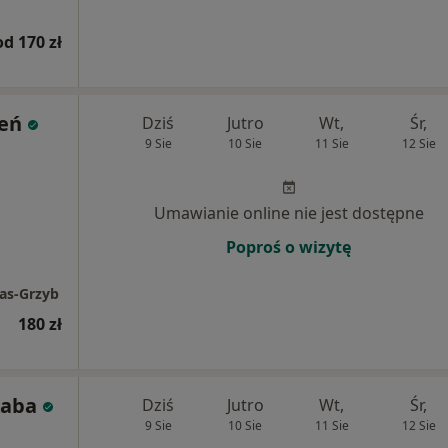
od 170 zł
eń
Dziś
Jutro
Wt,
Śr,
9 Sie
10 Sie
11 Sie
12 Sie
Umawianie online nie jest dostępne
Poproś o wizytę
as-Grzyb
180 zł
kaba
Dziś
Jutro
Wt,
Śr,
9 Sie
10 Sie
11 Sie
12 Sie