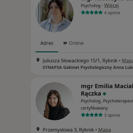
·
Więcej
Psycholog
4 opinie
Adres
Online
Juliusza Słowackiego 15/1, Rybnik
•
Map
SYNAPSA Gabinet Psychologiczny Anna Lub
mgr Emilia Macia
Rączka
Psycholog, Psychoterapeu
certyfikowany
3 opinie
Przemysłowa 3, Rybnik
•
Mapa