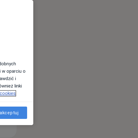
Czw,
Pt,
Sob,
13 Sie
14 Sie
15 Sie
odobnych
i w oparciu o
awdzić i
wnież linki
 cookies
akceptuj