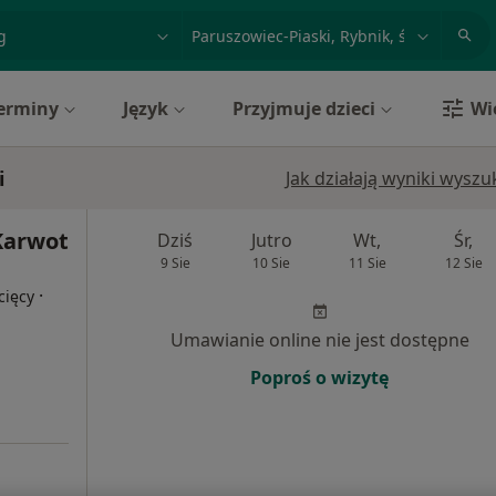
acja, badanie lub nazwisko
miasto lub dzielnica
erminy
Język
Przyjmuje dzieci
Wi
i
Jak działają wyniki wysz
Karwot
Dziś
Jutro
Wt,
Śr,
9 Sie
10 Sie
11 Sie
12 Sie
·
cięcy
Umawianie online nie jest dostępne
Poproś o wizytę