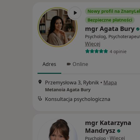
Nowy profil na ZnanyLe
Bezpieczne płatności
mgr Agata Bury
Psycholog, Psychoterapeu
Więcej
4 opinie
Adres
Online
Przemysłowa 3, Rybnik
•
Mapa
Metanoia Agata Bury
Konsultacja psychologiczna
mgr Katarzyna
Mandrysz
·
Więcej
Psycholog