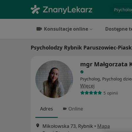
specjaliz
Konsultacje online
Dostępne t
Psycholodzy Rybnik Paruszowiec-Piask
mgr Małgorzata 
Psycholog, Psycholog dzie
Więcej
5 opinii
Adres
Online
Mikołowska 73, Rybnik
•
Mapa