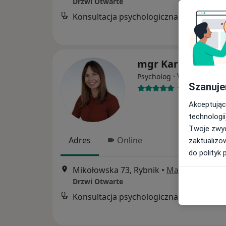
Drzwi Otwarte
Konsultacja psychologiczna
mgr Karolina Str
·
Więcej
Psycholog
Szanuje
14 opinii
Akceptując
technologii
Twoje zwyc
Adres
Online
zaktualizo
do polityk 
Mikołowska 73, Rybnik
•
Mapa
Drzwi Otwarte
Konsultacja psychologiczna