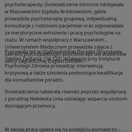
psychoterapeuty. Doświadczenie kliniczne zdobywała
w Mazowieckim Szpitalu Bródnowskim, gdzie
prowadziła psychoterapię grupową, indywidualną,
konsultacje z rodzinami pacjentów oraz odpowiadała
za merytoryczne wdrożenie i pracę psychologów na
stażu. W ramach współpracy z Warszawskim
Uniwersytetem Medycznym prowadziła zajęcia z
Pracowała też w Ogólnopolskiej Poradni "Kryzysowy
zakresu psychopatologii i psychoterapii dla studentów
Telefon Zaufania 116 123" działającej przy Instytucie
sekcji zagranicznej English Division.
Psychologii Zdrowia prowadząc interwencją
kryzysową a także szkolenia podnoszące kwalifikacje
dla konsultantów poradni.
Doświadczenia nabierała również poprzez współpracę
z poradnią Niebieska Linia udzielając wsparcia osobom
doznającym przemocy.
W swojej pracy opiera się na podejściu poznawczo –