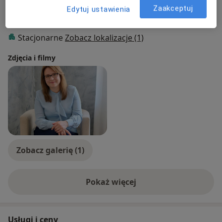
a11y_sr_more_diseases
+6
Zaakceptuj
Edytuj ustawienia
Rodzaje konsultacji
Stacjonarne
Zobacz lokalizacje (1)
Zdjęcia i filmy
Zobacz galerię (1)
Pokaż więcej
o doświadczeniu
Usługi i ceny