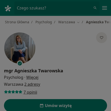
Me
Czego szukasz?
Strona Główna
Psycholog
Warszawa
Agnieszka Tw
Zmień miasto
mgr
Agnieszka Twarowska
O specjalizacjach
Psycholog
·
Więcej
Warszawa
2 adresy
7 opinii
Umów wizytę