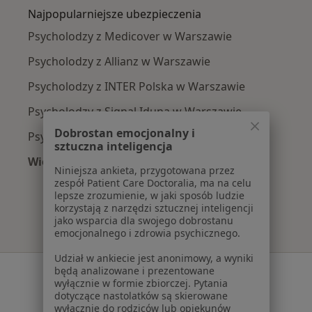
Najpopularniejsze ubezpieczenia
Psycholodzy z Medicover w Warszawie
Psycholodzy z Allianz w Warszawie
Psycholodzy z INTER Polska w Warszawie
Psycholodzy z Signal Iduna w Warszawie
Dobrostan emocjonalny i
Psycholodzy z Compensa w Warszawie
sztuczna inteligencja
Więcej (10)
Niniejsza ankieta, przygotowana przez
Więcej w kategorii: Najpopularniejsze ubezpi
zespół Patient Care Doctoralia, ma na celu
lepsze zrozumienie, w jaki sposób ludzie
korzystają z narzędzi sztucznej inteligencji
jako wsparcia dla swojego dobrostanu
emocjonalnego i zdrowia psychicznego.
Udział w ankiecie jest anonimowy, a wyniki
Serwis
będą analizowane i prezentowane
wyłącznie w formie zbiorczej. Pytania
dotyczące nastolatków są skierowane
Regulamin
wyłącznie do rodziców lub opiekunów