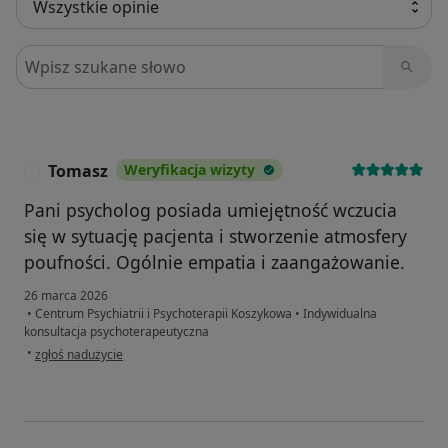
Szukaj w opiniach
Tomasz
Weryfikacja wizyty
T
Pani psycholog posiada umiejętność wczucia
się w sytuację pacjenta i stworzenie atmosfery
poufności. Ogólnie empatia i zaangażowanie.
26 marca 2026
•
Centrum Psychiatrii i Psychoterapii Koszykowa
•
Indywidualna
konsultacja psychoterapeutyczna
w opinii użytkownika Tomasz
•
zgłoś nadużycie