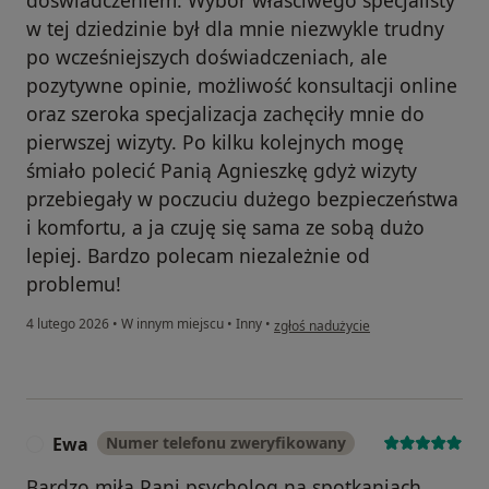
doświadczeniem. Wybór właściwego specjalisty
w tej dziedzinie był dla mnie niezwykle trudny
po wcześniejszych doświadczeniach, ale
pozytywne opinie, możliwość konsultacji online
oraz szeroka specjalizacja zachęciły mnie do
pierwszej wizyty. Po kilku kolejnych mogę
śmiało polecić Panią Agnieszkę gdyż wizyty
przebiegały w poczuciu dużego bezpieczeństwa
i komfortu, a ja czuję się sama ze sobą dużo
lepiej. Bardzo polecam niezależnie od
problemu!
w opinii użytkownika Katarzyna
4 lutego 2026
•
W innym miejscu
•
Inny
•
zgłoś nadużycie
Ewa
Numer telefonu zweryfikowany
E
Bardzo miła Pani psycholog na spotkaniach