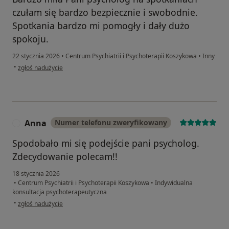
czułam się bardzo bezpiecznie i swobodnie.
Spotkania bardzo mi pomogły i dały dużo
spokoju.
22 stycznia 2026
•
Centrum Psychiatrii i Psychoterapii Koszykowa
•
Inny
w opinii użytkownika Ewa
•
zgłoś nadużycie
Anna
Numer telefonu zweryfikowany
A
Spodobało mi się podejście pani psycholog.
Zdecydowanie polecam!!
18 stycznia 2026
•
Centrum Psychiatrii i Psychoterapii Koszykowa
•
Indywidualna
konsultacja psychoterapeutyczna
w opinii użytkownika Anna
•
zgłoś nadużycie