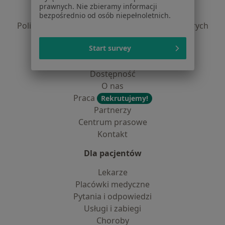
Polityka prywatności pacjentów
prawnych. Nie zbieramy informacji
Polityka prywatności profesjonalistów
bezpośrednio od osób niepełnoletnich.
Polityka prywatności dla profesjonalistów, których
dane pozyskaliśmy samodzielnie
Start survey
Polityka cookies
Jak działają wyniki wyszukiwania
Dostępność
O nas
Praca
Rekrutujemy!
Partnerzy
Centrum prasowe
Kontakt
Dla pacjentów
Lekarze
Placówki medyczne
Pytania i odpowiedzi
Usługi i zabiegi
Choroby