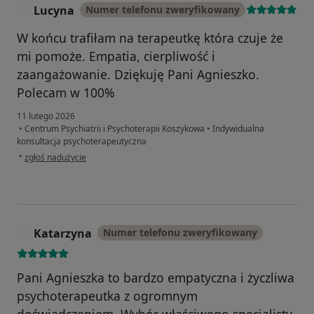
Lucyna
Numer telefonu zweryfikowany
L
W końcu trafiłam na terapeutkę która czuje że
mi pomoże. Empatia, cierpliwość i
zaangażowanie. Dziękuję Pani Agnieszko.
Polecam w 100%
11 lutego 2026
•
Centrum Psychiatrii i Psychoterapii Koszykowa
•
Indywidualna
konsultacja psychoterapeutyczna
w opinii użytkownika Lucyna
•
zgłoś nadużycie
Katarzyna
Numer telefonu zweryfikowany
K
Pani Agnieszka to bardzo empatyczna i życzliwa
psychoterapeutka z ogromnym