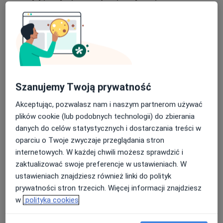
behawioralnym integrując je z innymi nurtami
psychoterapii. W relacji terapeutycznej najważniejsze
jest dla niej empatyczne wsłuchanie się w drugą
osobę, budowanie atmosfery zrozumienia i wsparcia
oraz indywidualne podejście do potrzeb osoby
uczestniczącej w terapii. Swój styl pracy łączy z
ciekawością, troską i otwartością na drugiego
Szanujemy Twoją prywatność
człowieka.
Akceptując, pozwalasz nam i naszym partnerom używać
Stale rozwija swoje umiejętności przez uczestnictwo w
plików cookie (lub podobnych technologii) do zbierania
dodatkowych kursach, pracuje pod regularną
danych do celów statystycznych i dostarczania treści w
superwizją. Jest członkiem Polskiego Towarzystwa
oparciu o Twoje zwyczaje przeglądania stron
Terapii Poznawczo-Behawioralnej.
internetowych. W każdej chwili możesz sprawdzić i
O mnie
więcej
zaktualizować swoje preferencje w ustawieniach. W
ustawieniach znajdziesz również linki do polityk
Główne obszary pomocy
prywatności stron trzecich. Więcej informacji znajdziesz
Niskie poczucie własnej wartości
Depresja
w
polityka cookies
Zaburzenia lękowe
Ataki paniki
Fobia społeczna