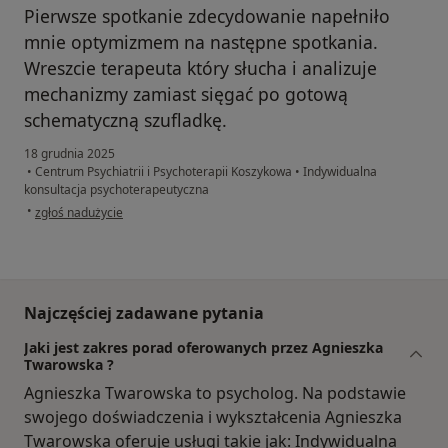
Pierwsze spotkanie zdecydowanie napełniło
mnie optymizmem na następne spotkania.
Wreszcie terapeuta który słucha i analizuje
mechanizmy zamiast sięgać po gotową
schematyczną szufladkę.
18 grudnia 2025
•
Centrum Psychiatrii i Psychoterapii Koszykowa
•
Indywidualna
konsultacja psychoterapeutyczna
w opinii użytkownika Jan Ogonowski
•
zgłoś nadużycie
Najczęściej zadawane pytania
Jaki jest zakres porad oferowanych przez Agnieszka
Twarowska ?
Agnieszka Twarowska to psycholog. Na podstawie
swojego doświadczenia i wykształcenia Agnieszka
Twarowska oferuje usługi takie jak: Indywidualna