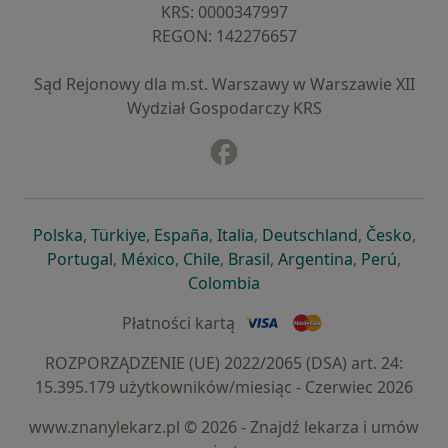
KRS: ⁠0000347997
REGON: ⁠142276657
Sąd Rejonowy dla m.st. Warszawy w Warszawie XII
Wydział Gospodarczy KRS
Facebook
otwiera się w nowej karcie
otwiera się w nowej karcie
otwiera się w nowej karcie
otwiera się w nowej karcie
otwiera się w nowej karci
otwiera się
otwi
Polska
,
Türkiye
,
España
,
Italia
,
Deutschland
,
Česko
,
otwiera się w nowej karcie
otwiera się w nowej karcie
otwiera się w nowej karcie
otwiera się w nowej kar
otwiera się 
otwier
Portugal
,
México
,
Chile
,
Brasil
,
Argentina
,
Perú
,
otwiera się w nowej karc
Colombia
Płatności kartą
ROZPORZĄDZENIE (UE) 2022/2065 (DSA) art. 24:
15.395.179 użytkowników/miesiąc - Czerwiec 2026
www.znanylekarz.pl © 2026 - Znajdź lekarza i umów