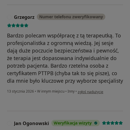
Grzegorz
Numer telefonu zweryfikowany
G
Bardzo polecam współpracę z tą terapeutką. To
profesjonalistka z ogromną wiedzą. Jej sesje
dają duże poczucie bezpieczeństwa i pewność,
że terapia jest dopasowana indywidualnie do
potrzeb pacjenta. Bardzo rzetelna osoba z
certyfikatem PTTPB (chyba tak to się pisze), co
dla mnie było kluczowe przy wyborze specjalisty
w opinii użytkownika Grzegorz
13 stycznia 2026
•
W innym miejscu
•
Inny
•
zgłoś nadużycie
Jan Ogonowski
Weryfikacja wizyty
J