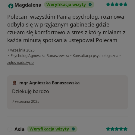
Magdalena
Weryfikacja wizyty
M
Polecam wszystkim Panią psycholog, rozmowa
odbyła się w przyjaznym gabinecie gdzie
czułam się komfortowo a stres z który miałam z
każda minutą spotkania ustępował Polecam
7 września 2025
•
Psycholog Agnieszka Banaszewska
•
Konsultacja psychologiczna
•
w opinii użytkownika Magdalena
zgłoś nadużycie
mgr Agnieszka Banaszewska
Dziękuję bardzo
7 września 2025
Asia
Weryfikacja wizyty
A