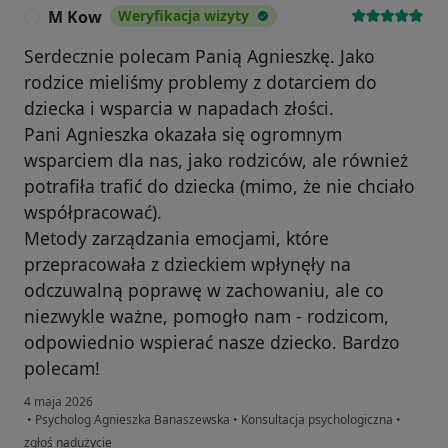
M Kow
Weryfikacja wizyty
M
Serdecznie polecam Panią Agnieszkę. Jako
rodzice mieliśmy problemy z dotarciem do
dziecka i wsparcia w napadach złości.
Pani Agnieszka okazała się ogromnym
wsparciem dla nas, jako rodziców, ale również
potrafiła trafić do dziecka (mimo, że nie chciało
współpracować).
Metody zarządzania emocjami, które
przepracowała z dzieckiem wpłynęły na
odczuwalną poprawę w zachowaniu, ale co
niezwykle ważne, pomogło nam - rodzicom,
odpowiednio wspierać nasze dziecko. Bardzo
polecam!
4 maja 2026
•
Psycholog Agnieszka Banaszewska
•
Konsultacja psychologiczna
•
w opinii użytkownika M Kow
zgłoś nadużycie