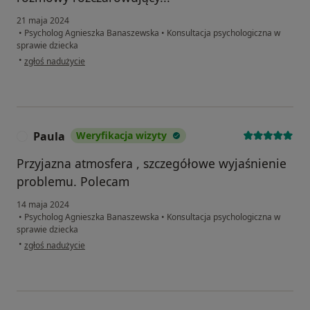
21 maja 2024
•
Psycholog Agnieszka Banaszewska
•
Konsultacja psychologiczna w
sprawie dziecka
w opinii użytkownika M.U.
•
zgłoś nadużycie
Paula
Weryfikacja wizyty
P
Przyjazna atmosfera , szczegółowe wyjaśnienie
problemu. Polecam
14 maja 2024
•
Psycholog Agnieszka Banaszewska
•
Konsultacja psychologiczna w
sprawie dziecka
w opinii użytkownika Paula
•
zgłoś nadużycie