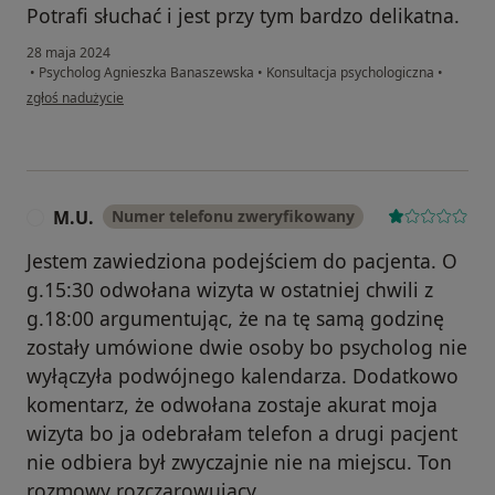
Potrafi słuchać i jest przy tym bardzo delikatna.
28 maja 2024
•
Psycholog Agnieszka Banaszewska
•
Konsultacja psychologiczna
•
w opinii użytkownika Łukasz
zgłoś nadużycie
M.U.
Numer telefonu zweryfikowany
M
Jestem zawiedziona podejściem do pacjenta. O
g.15:30 odwołana wizyta w ostatniej chwili z
g.18:00 argumentując, że na tę samą godzinę
zostały umówione dwie osoby bo psycholog nie
wyłączyła podwójnego kalendarza. Dodatkowo
komentarz, że odwołana zostaje akurat moja
wizyta bo ja odebrałam telefon a drugi pacjent
nie odbiera był zwyczajnie nie na miejscu. Ton
rozmowy rozczarowujący...