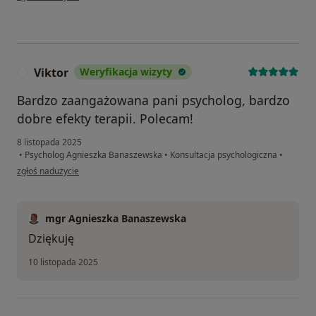
Viktor
Weryfikacja wizyty
V
Bardzo zaangażowana pani psycholog, bardzo
dobre efekty terapii. Polecam!
8 listopada 2025
•
Psycholog Agnieszka Banaszewska
•
Konsultacja psychologiczna
•
w opinii użytkownika Viktor
zgłoś nadużycie
mgr Agnieszka Banaszewska
Dziękuję
10 listopada 2025