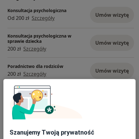
Konsultacja psychologiczna
Umów wizytę
Od 200 zł
Szczegóły
Konsultacja psychologiczna w
sprawie dziecka
Umów wizytę
200 zł
Szczegóły
Poradnictwo dla rodziców
Umów wizytę
200 zł
Szczegóły
Diagnoza psychologiczna
Umów wizytę
250 zł
Szczegóły
Konsultacja online
Umów wizytę
200 zł
Szczegóły
Szanujemy Twoją prywatność