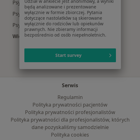
Udział w ankiecie jest anonimowy, a wyniki
Psycholodzy z Enel-med w Poznaniu
będą analizowane i prezentowane
wyłącznie w formie zbiorczej. Pytania
Psycholodzy z NFZ w Poznaniu
dotyczące nastolatków są skierowane
wyłącznie do rodziców lub opiekunów
Psycholodzy z TELEMEDI w Poznaniu
prawnych. Nie zbieramy informacji
bezpośrednio od osób niepełnoletnich.
Więcej (9)
Więcej w kategorii: Najpopularniejsze ubezpie
Start survey
Serwis
Regulamin
Polityka prywatności pacjentów
Polityka prywatności profesjonalistów
Polityka prywatności dla profesjonalistów, których
dane pozyskaliśmy samodzielnie
Polityka cookies