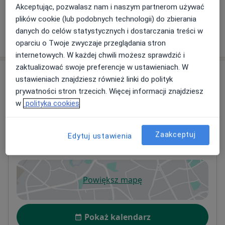
+ 4 usługi
Akceptując, pozwalasz nam i naszym partnerom używać
plików cookie (lub podobnych technologii) do zbierania
danych do celów statystycznych i dostarczania treści w
W jaki sposób ustalane są ceny?
oparciu o Twoje zwyczaje przeglądania stron
internetowych. W każdej chwili możesz sprawdzić i
zaktualizować swoje preferencje w ustawieniach. W
Adresy (3)
ustawieniach znajdziesz również linki do polityk
prywatności stron trzecich. Więcej informacji znajdziesz
Adres 1
Online
Adres 2
w
polityka cookies
Zaakceptuj
Edytuj ustawienia
Psycholog Agnieszka Banaszewska
Ul. Pana Kleksa 5,
Grunwald
, 61-616
Poznań
Powiększ mapę
otwiera się w nowej karcie
Dostępność
Pokaż kalendarz