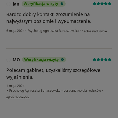
Jan
Weryfikacja wizyty
J
Bardzo dobry kontakt, zrozumienie na
najwyższym poziomie i wytłumaczenie.
w opinii użytkownika Ja
6 maja 2024
•
Psycholog Agnieszka Banaszewska
•
•
zgłoś nadużycie
MO
Weryfikacja wizyty
M
Polecam gabinet, uzyskaliśmy szczegółowe
wyjaśnienia.
1 maja 2024
•
Psycholog Agnieszka Banaszewska
•
poradnictwo dla rodziców
•
w opinii użytkownika MO
zgłoś nadużycie