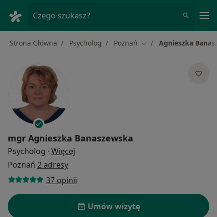
Me
Czego szukasz?
Strona Główna
Psycholog
Poznań
Agnieszka Banas
Zmień miasto
mgr
Agnieszka Banaszewska
O specjalizacjach
Psycholog
·
Więcej
Poznań
2 adresy
37 opinii
Umów wizytę