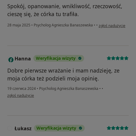
Spokój, opanowanie, wnikliwość, rzeczowość,
cieszę się, że córka tu trafiła.
w opinii użytkownika A
28 maja 2025
•
Psycholog Agnieszka Banaszewska
•
•
zgłoś nadużycie
Hanna
Weryfikacja wizyty
H
Dobre pierwsze wrażanie i mam nadzieję, ze
moja córka też podzieli moja opinię.
19 czerwca 2024
•
Psycholog Agnieszka Banaszewska
•
•
w opinii użytkownika Hanna
zgłoś nadużycie
Łukasz
Weryfikacja wizyty
Ł