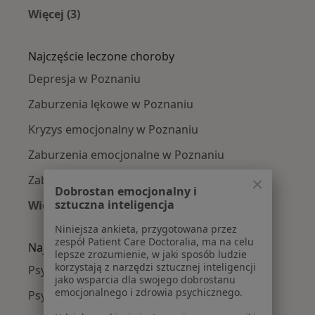
Więcej (3)
Więcej w kategorii: Psycholodzy w pobliżu
Najczęście leczone choroby
Depresja w Poznaniu
Zaburzenia lękowe w Poznaniu
Kryzys emocjonalny w Poznaniu
Zaburzenia emocjonalne w Poznaniu
Zaburzenia nastroju w Poznaniu
Dobrostan emocjonalny i
sztuczna inteligencja
Więcej (15)
Więcej w kategorii: Najczęście leczone chorob
Niniejsza ankieta, przygotowana przez
zespół Patient Care Doctoralia, ma na celu
Najpopularniejsze ubezpieczenia
lepsze zrozumienie, w jaki sposób ludzie
korzystają z narzędzi sztucznej inteligencji
Psycholodzy z Allianz w Poznaniu
jako wsparcia dla swojego dobrostanu
emocjonalnego i zdrowia psychicznego.
Psycholodzy z PZU Zdrowie w Poznaniu