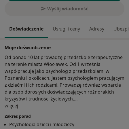
Wyślij wiadomość
Doświadczenie
Usługi i ceny
Adresy
Ubezpi
Moje doświadczenie
Od ponad 10 lat prowadzę przedszkole terapeutyczne
na terenie miasta Włocławek. Od 1 września
współpracuję jako psycholog z przedszkolami w
Poznaniu i okolicach. Jestem psychologiem pracującym
z dziećmi i ich rodzicami. Prowadzę również wsparcie
dla osób dorosłych doświadczających różnorakich
kryzysów i trudności życiowych.
O mnie
więcej
W gabinecie oferuję: -poradnictwo psychologiczne,
-psychoedukację,
Zakres porad
- wsparcie psychologiczne dla rodziców,
Psychologia dzieci i młodzieży
- warsztaty i treningi dla dzieci i młodzieży.