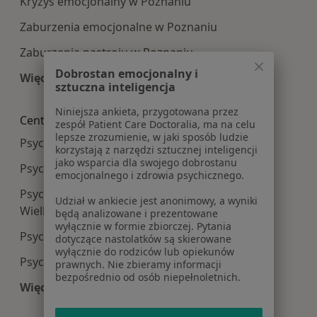
Kryzys emocjonalny w Poznaniu
Zaburzenia emocjonalne w Poznaniu
Zaburzenia nastroju w Poznaniu
Dobrostan emocjonalny i
Więcej (15)
sztuczna inteligencja
Więcej w kategorii: Najczęście leczone choroby
Niniejsza ankieta, przygotowana przez
Centra medyczne Psychologia w pobliżu
zespół Patient Care Doctoralia, ma na celu
lepsze zrozumienie, w jaki sposób ludzie
Psychologia centra medyczne w Wrześni
korzystają z narzędzi sztucznej inteligencji
jako wsparcia dla swojego dobrostanu
Psychologia centra medyczne w Swarzędzu
emocjonalnego i zdrowia psychicznego.
Psychologia centra medyczne w Środzie
Udział w ankiecie jest anonimowy, a wyniki
Wielkopolskiej
będą analizowane i prezentowane
wyłącznie w formie zbiorczej. Pytania
Psychologia centra medyczne w
dotyczące nastolatków są skierowane
wyłącznie do rodziców lub opiekunów
Psychologia centra medyczne w Kościanie
prawnych. Nie zbieramy informacji
bezpośrednio od osób niepełnoletnich.
Więcej (14)
Więcej w kategorii: Centra medyczne Psycholog