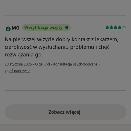
MG
Weryfikacja wizyty
M
Na pierwszej wizycie dobry kontakt z lekarzem,
cierpliwość w wysłuchaniu problemu i chęć
rozwiązania go.
23 stycznia 2026
•
Olga Król
•
Konsultacja psychologiczna
•
w opinii użytkownika MG
zgłoś nadużycie
Zobacz więcej