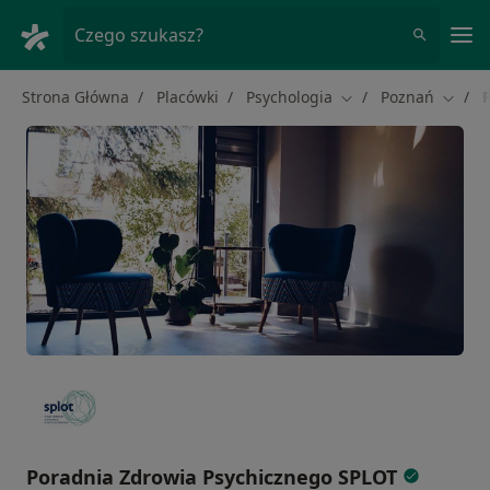
Me
Czego szukasz?
Strona Główna
Placówki
Psychologia
Poznań
Zmień miasto
Zmień
Poradnia Zdrowia Psychicznego SPLOT