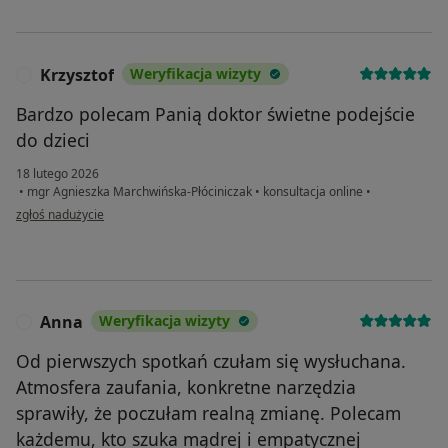
Krzysztof
Weryfikacja wizyty
K
Bardzo polecam Panią doktor świetne podejście
do dzieci
18 lutego 2026
•
mgr Agnieszka Marchwińska-Płóciniczak
•
konsultacja online
•
w opinii użytkownika Krzysztof
zgłoś nadużycie
Anna
Weryfikacja wizyty
A
Od pierwszych spotkań czułam się wysłuchana.
Atmosfera zaufania, konkretne narzędzia
sprawiły, że poczułam realną zmianę. Polecam
każdemu, kto szuka mądrej i empatycznej