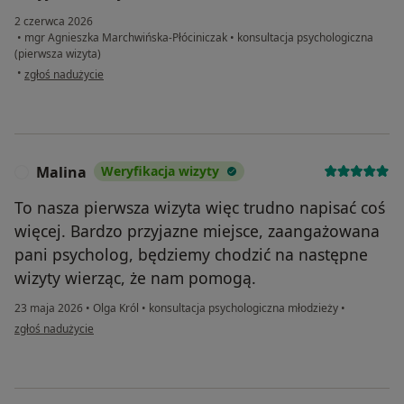
2 czerwca 2026
•
mgr Agnieszka Marchwińska-Płóciniczak
•
konsultacja psychologiczna
(pierwsza wizyta)
w opinii użytkownika Mama z córką.
•
zgłoś nadużycie
Malina
Weryfikacja wizyty
M
To nasza pierwsza wizyta więc trudno napisać coś
więcej. Bardzo przyjazne miejsce, zaangażowana
pani psycholog, będziemy chodzić na następne
wizyty wierząc, że nam pomogą.
23 maja 2026
•
Olga Król
•
konsultacja psychologiczna młodzieży
•
w opinii użytkownika Malina
zgłoś nadużycie