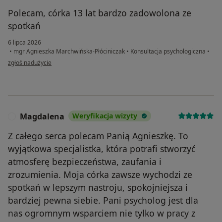
Polecam, córka 13 lat bardzo zadowolona ze
spotkań
6 lipca 2026
•
mgr Agnieszka Marchwińska-Płóciniczak
•
Konsultacja psychologiczna
•
w opinii użytkownika BM
zgłoś nadużycie
Magdalena
Weryfikacja wizyty
M
Z całego serca polecam Panią Agnieszkę. To
wyjątkowa specjalistka, która potrafi stworzyć
atmosferę bezpieczeństwa, zaufania i
zrozumienia. Moja córka zawsze wychodzi ze
spotkań w lepszym nastroju, spokojniejsza i
bardziej pewna siebie. Pani psycholog jest dla
nas ogromnym wsparciem nie tylko w pracy z