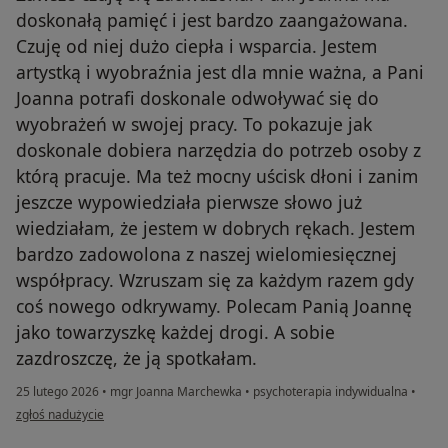
doskonałą pamięć i jest bardzo zaangażowana.
Czuję od niej dużo ciepła i wsparcia. Jestem
artystką i wyobraźnia jest dla mnie ważna, a Pani
Joanna potrafi doskonale odwoływać się do
wyobrażeń w swojej pracy. To pokazuje jak
doskonale dobiera narzędzia do potrzeb osoby z
którą pracuje. Ma też mocny uścisk dłoni i zanim
jeszcze wypowiedziała pierwsze słowo już
wiedziałam, że jestem w dobrych rękach. Jestem
bardzo zadowolona z naszej wielomiesięcznej
współpracy. Wzruszam się za każdym razem gdy
coś nowego odkrywamy. Polecam Panią Joannę
jako towarzyszkę każdej drogi. A sobie
zazdroszczę, że ją spotkałam.
25 lutego 2026
•
mgr Joanna Marchewka
•
psychoterapia indywidualna
•
w opinii użytkownika Mi
zgłoś nadużycie