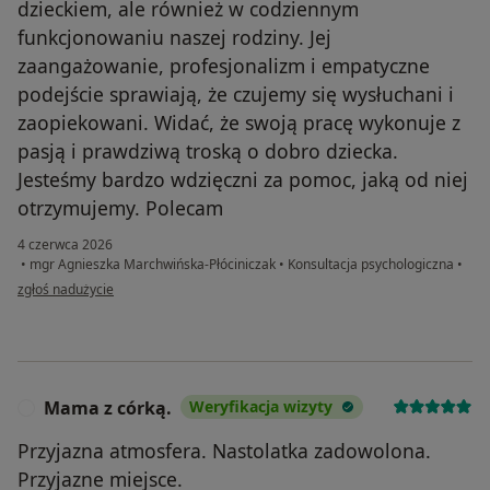
dzieckiem, ale również w codziennym
funkcjonowaniu naszej rodziny. Jej
zaangażowanie, profesjonalizm i empatyczne
podejście sprawiają, że czujemy się wysłuchani i
zaopiekowani. Widać, że swoją pracę wykonuje z
pasją i prawdziwą troską o dobro dziecka.
Jesteśmy bardzo wdzięczni za pomoc, jaką od niej
otrzymujemy. Polecam
4 czerwca 2026
•
mgr Agnieszka Marchwińska-Płóciniczak
•
Konsultacja psychologiczna
•
w opinii użytkownika Magdalena
zgłoś nadużycie
Mama z córką.
Weryfikacja wizyty
M
Przyjazna atmosfera. Nastolatka zadowolona.
Przyjazne miejsce.