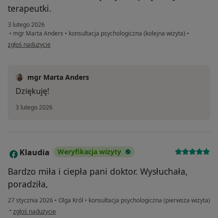
terapeutki.
3 lutego 2026
•
mgr Marta Anders
•
konsultacja psychologiczna (kolejna wizyta)
•
w opinii użytkownika Anna
zgłoś nadużycie
mgr Marta Anders
Dziękuję!
3 lutego 2026
Klaudia
Weryfikacja wizyty
K
Bardzo miła i ciepła pani doktor. Wysłuchała,
poradziła,
27 stycznia 2026
•
Olga Król
•
konsultacja psychologiczna (pierwsza wizyta)
w opinii użytkownika Klaudia
•
zgłoś nadużycie