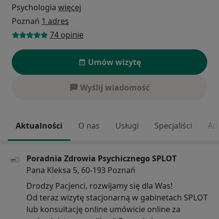
Psychologia
więcej
Poznań
1 adres
74 opinie
Umów wizytę
Wyślij wiadomość
Aktualności
O nas
Usługi
Specjaliści
Ad
Poradnia Zdrowia Psychicznego SPLOT
Pana Kleksa 5, 60-193 Poznań
Drodzy Pacjenci, rozwijamy się dla Was!
Od teraz wizytę stacjonarną w gabinetach SPLOT
lub konsultację online umówicie online za