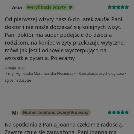
Asia
Weryfikacja wizyty
A
Od pierwszej wizyty nasz 6-cio latek zaufał Pani
doktor i nie może doczekać się kolejnych wizyt.
Pani doktor ma super podejście do dzieci a
rodzicom, na koniec wizyty przekazuje wytyczne,
mówi jak jest i odpowie wyczerpująco na
wszystkie pytania. Polecamy
6 maja 2026
•
mgr Agnieszka Marchwińska-Płóciniczak
•
Konsultacja psychologiczna
•
w opinii użytkownika Asia
zgłoś nadużycie
Mi
Numer telefonu zweryfikowany
M
Na spotkania z Panią Joanna czekam z radością.
Zawsze czuję się zauważona. Pani Joanna ma