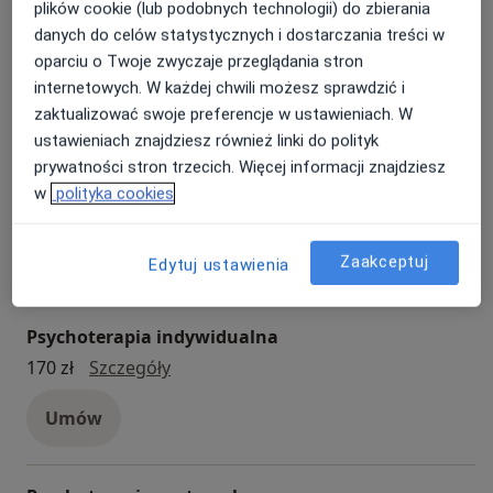
plików cookie (lub podobnych technologii) do zbierania
Konsultacja online
danych do celów statystycznych i dostarczania treści w
konsultacja online
Od 170 zł
Szczegóły
oparciu o Twoje zwyczaje przeglądania stron
internetowych. W każdej chwili możesz sprawdzić i
Umów
zaktualizować swoje preferencje w ustawieniach. W
ustawieniach znajdziesz również linki do polityk
prywatności stron trzecich. Więcej informacji znajdziesz
Konsultacja psychologiczna
w
polityka cookies
Konsultacja psychologiczna
Od 170 zł
Szczegóły
Umów
Zaakceptuj
Edytuj ustawienia
Psychoterapia indywidualna
psychoterapia indywidualna
170 zł
Szczegóły
Umów