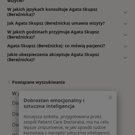
wizycie?
W jakich językach konsultuje Agata Skupsz
(Bereźnicka)?
Jak Agata Skupsz (Bereźnicka) umawia wizyty?
W jakich godzinach przyjmuje Agata Skupsz
(Bereźnicka)?
Agata Skupsz (Bereźnicka): co mówią pacjenci?
Jakie ubezpieczenia akceptuje Agata Skupsz
(Bereźnicka)?
Powiązane wyszukiwania
W pobliżu Bydgoszczy
Dobrostan emocjonalny i
Dietetycy w Toruniu
sztuczna inteligencja
Dietetycy w Inowrocławiu
Niniejsza ankieta, przygotowana przez
zespół Patient Care Doctoralia, ma na celu
Dietetycy w Osielsku
lepsze zrozumienie, w jaki sposób ludzie
korzystają z narzędzi sztucznej inteligencji