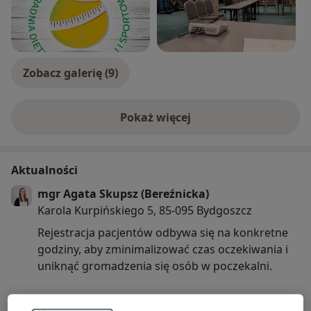
Zobacz galerię (9)
Pokaż więcej
o doświadczeniu
Aktualności
mgr Agata Skupsz (Bereźnicka)
Karola Kurpińskiego 5, 85-095 Bydgoszcz
Rejestracja pacjentów odbywa się na konkretne
godziny, aby zminimalizować czas oczekiwania i
uniknąć gromadzenia się osób w poczekalni.
Pacjenci są proszeni o przybycie punktualnie oraz