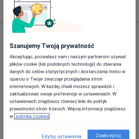
o informowanie personelu o ewentualnych
Dowiedz się więcej
objawach infekcji przed wizytą.
24/06/2025
W gabinecie oraz w poczekalni dostępne są
środki do dezynfekcji rąk dla pacjentów i
Usługi i ceny
personelu.
Konsultacja dietetyczna
Szanujemy Twoją prywatność
Wszystkie powierzchnie dotykowe oraz sprzęt
170 zł - 200 zł
Szczegóły
medyczny są dezynfekowane po każdej wizycie
Akceptując, pozwalasz nam i naszym partnerom używać
pacjenta.
plików cookie (lub podobnych technologii) do zbierania
Analiza składu ciała
danych do celów statystycznych i dostarczania treści w
Od 50 zł
Szczegóły
Stosowane są wyłącznie jednorazowe materiały
oparciu o Twoje zwyczaje przeglądania stron
(np. igły, rękawiczki, podkłady) lub sprzęt
internetowych. W każdej chwili możesz sprawdzić i
wielokrotnego użytku poddawany sterylizacji.
Dieta redukcyjna
zaktualizować swoje preferencje w ustawieniach. W
Wszystkie urządzenia medyczne (np. aparat USG,
Od 200 zł
Szczegóły
ustawieniach znajdziesz również linki do polityk
RTG, artroskopy) są regularnie kontrolowane i
prywatności stron trzecich. Więcej informacji znajdziesz
kalibrowane przez uprawnione serwisy.
Dietoterapia
w
polityka cookies
Szczegóły
Wszelkie leki stosowane podczas zabiegów są
Zaakceptuj
przechowywane w odpowiednich warunkach, z
Edytuj ustawienia