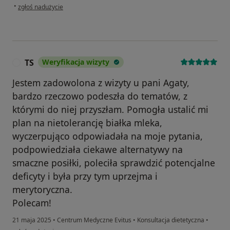
w opinii użytkownika Natalia
•
zgłoś nadużycie
TS
Weryfikacja wizyty
T
Jestem zadowolona z wizyty u pani Agaty,
bardzo rzeczowo podeszła do tematów, z
którymi do niej przyszłam. Pomogła ustalić mi
plan na nietolerancję białka mleka,
wyczerpująco odpowiadała na moje pytania,
podpowiedziała ciekawe alternatywy na
smaczne posiłki, poleciła sprawdzić potencjalne
deficyty i była przy tym uprzejma i
merytoryczna.
Polecam!
21 maja 2025
•
Centrum Medyczne Evitus
•
Konsultacja dietetyczna
•
w opinii użytkownika TS