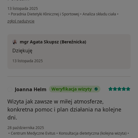
13 listopada 2025
•
Poradnia Dietetyki Klinicznej i Sportowej
•
Analiza składu ciała
•
w opinii użytkownika KCh
zgłoś nadużycie
mgr Agata Skupsz (Bereźnicka)
Dziękuję
13 listopada 2025
Joanna Helm
Weryfikacja wizyty
J
Wizyta jak zawsze w miłej atmosferze,
konkretna pomoc i plan działania na kolejne
dni.
28 października 2025
•
Centrum Medyczne Evitus
•
Konsultacja dietetyczna (kolejna wizyta)
•