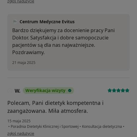
zgłoś nadużycie
Centrum Medyczne Evitus
Bardzo dziękujemy za docenienie pracy Pani
Doktor. Satysfakcja i dobre samopoczucie
pacjentów są dla nas najważniejsze.
Pozdrawiamy.
21 maja 2025
W.
Weryfikacja wizyty
W
Polecam, Pani dietetyk kompetentna i
zaangażowana. Miła atmosfera.
15 maja 2025
•
Poradnia Dietetyki Klinicznej i Sportowej
•
Konsultacja dietetyczna
•
w opinii użytkownika W.
zgłoś nadużycie