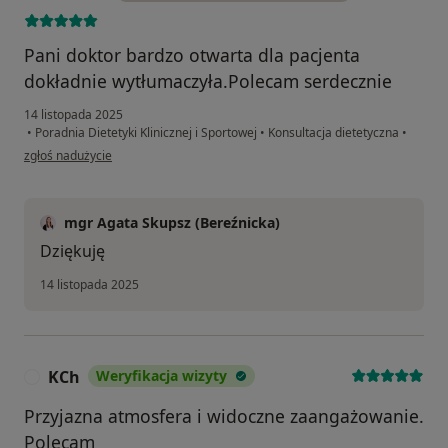
Pani doktor bardzo otwarta dla pacjenta
dokładnie wytłumaczyła.Polecam serdecznie
14 listopada 2025
•
Poradnia Dietetyki Klinicznej i Sportowej
•
Konsultacja dietetyczna
•
w opinii użytkownika Natalia
zgłoś nadużycie
mgr Agata Skupsz (Bereźnicka)
Dziękuję
14 listopada 2025
KCh
Weryfikacja wizyty
K
Przyjazna atmosfera i widoczne zaangażowanie.
Polecam