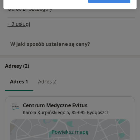
Konsultacja dietetyczna (kolejna wizyta)
zachowaniem zasad bezpieczeństwa i ewidencji
Od 80 zł
Szczegóły
podania.
+ 2 usługi
W jaki sposób ustalane są ceny?
Adresy (2)
Adres 1
Adres 2
Centrum Medyczne Evitus
Karola Kurpińskiego 5,
85-095
Bydgoszcz
Powiększ mapę
otwiera się w nowej karcie