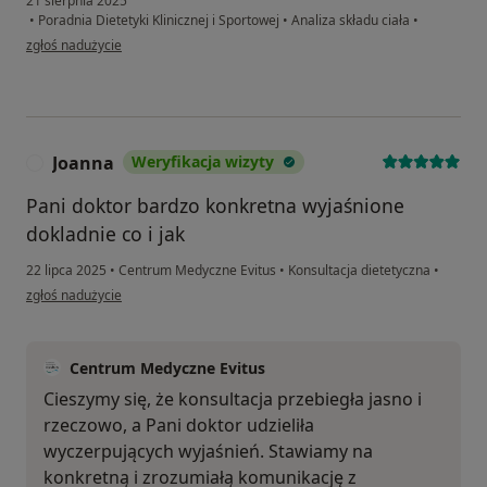
21 sierpnia 2025
•
Poradnia Dietetyki Klinicznej i Sportowej
•
Analiza składu ciała
•
w opinii użytkownika Katarzyna
zgłoś nadużycie
Joanna
Weryfikacja wizyty
J
Pani doktor bardzo konkretna wyjaśnione
dokladnie co i jak
22 lipca 2025
•
Centrum Medyczne Evitus
•
Konsultacja dietetyczna
•
w opinii użytkownika Joanna
zgłoś nadużycie
Centrum Medyczne Evitus
Cieszymy się, że konsultacja przebiegła jasno i
rzeczowo, a Pani doktor udzieliła
wyczerpujących wyjaśnień. Stawiamy na
konkretną i zrozumiałą komunikację z