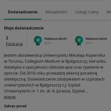
Doświadczenie
Aktualności
Usługi i ceny
Ad
Moje doświadczenie
2
Edukacja
Jestem absolwentką Uniwersytetu Mikołaja Kopernika
w Toruniu, Collegium Medium w Bydgoszczy, kierunku
dietetyka o specjalności dietoterapia oraz żywienie w
sporcie. Od 2016 roku prowadzę własną poradnię
dietetyczną. Doświadczenie zdobywałam w szpitalach
uniwersyteckich w Bydgoszczy t.j: Szpital
Uniwersytecki nr 1 im. dr. A. Jurasza, Szpital
O mnie
Uniwersytecki nr 2 im. dr. Jana Biziela oraz w Centrum
więcej
Onkologii im. prof. F. Łukaszczyka w Bydgoszczy.
Zakres porad
Współpracowałam także z zawodniczkami klubu