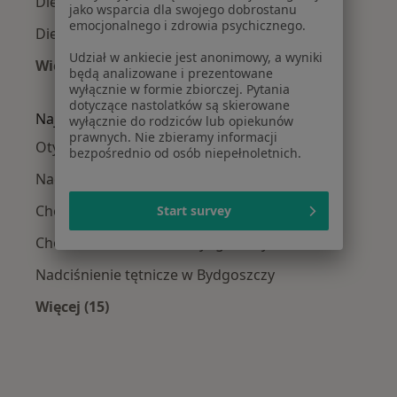
Dietetycy w Szubinie
jako wsparcia dla swojego dobrostanu
emocjonalnego i zdrowia psychicznego.
Dietetycy w Świeciu
Udział w ankiecie jest anonimowy, a wyniki
Więcej (7)
będą analizowane i prezentowane
Więcej w kategorii: W pobliżu Bydgoszczy
wyłącznie w formie zbiorczej. Pytania
dotyczące nastolatków są skierowane
Najczęście leczone choroby
wyłącznie do rodziców lub opiekunów
prawnych. Nie zbieramy informacji
Otyłość w Bydgoszczy
bezpośrednio od osób niepełnoletnich.
Nadwaga w Bydgoszczy
Choroby dietozależne w Bydgoszczy
Start survey
Choroba Hashimoto w Bydgoszczy
Nadciśnienie tętnicze w Bydgoszczy
Więcej (15)
Więcej w kategorii: Najczęście leczone chorob