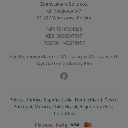
ZnanyLekarz Sp. z o.o.
ul. Kolejowa 5/7
01-217 Warszawa, Polska
NIP: ⁠7010224868
KRS: ⁠0000347997
REGON: ⁠142276657
Sąd Rejonowy dla m.st. Warszawy w Warszawie XII
Wydział Gospodarczy KRS
Facebook
otwiera się w nowej karcie
otwiera się w nowej karcie
otwiera się w nowej karcie
otwiera się w nowej karcie
otwiera się w nowej karci
otwiera się
otwi
Polska
,
Türkiye
,
España
,
Italia
,
Deutschland
,
Česko
,
otwiera się w nowej karcie
otwiera się w nowej karcie
otwiera się w nowej karcie
otwiera się w nowej kar
otwiera się 
otwier
Portugal
,
México
,
Chile
,
Brasil
,
Argentina
,
Perú
,
otwiera się w nowej karc
Colombia
Płatności kartą