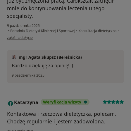
już być zmęczona pracą. Całokształt zachęcił
mnie do kontynuowania leczenia u tego
specjalisty.
9 października 2025
•
Poradnia Dietetyki Klinicznej i Sportowej
•
Konsultacja dietetyczna
•
w opinii użytkownika Julia
zgłoś nadużycie
mgr Agata Skupsz (Bereźnicka)
Bardzo dziękuję za opinię! :)
9 października 2025
Katarzyna
Weryfikacja wizyty
K
Kontaktowa i rzeczowa dietetyczka, polecam.
Chodzę regularnie i jestem zadowolona.