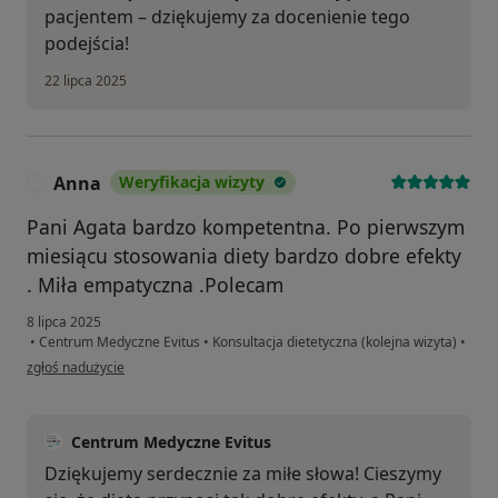
pacjentem – dziękujemy za docenienie tego
podejścia!
22 lipca 2025
Anna
Weryfikacja wizyty
A
Pani Agata bardzo kompetentna. Po pierwszym
miesiącu stosowania diety bardzo dobre efekty
. Miła empatyczna .Polecam
8 lipca 2025
•
Centrum Medyczne Evitus
•
Konsultacja dietetyczna (kolejna wizyta)
•
w opinii użytkownika Anna
zgłoś nadużycie
Centrum Medyczne Evitus
Dziękujemy serdecznie za miłe słowa! Cieszymy