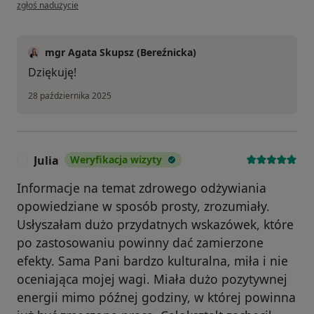
w opinii użytkownika Joanna Helm
zgłoś nadużycie
mgr Agata Skupsz (Bereźnicka)
Dziękuję!
28 października 2025
Julia
Weryfikacja wizyty
J
Informacje na temat zdrowego odżywiania
opowiedziane w sposób prosty, zrozumiały.
Usłyszałam dużo przydatnych wskazówek, które
po zastosowaniu powinny dać zamierzone
efekty. Sama Pani bardzo kulturalna, miła i nie
oceniająca mojej wagi. Miała dużo pozytywnej
energii mimo późnej godziny, w której powinna