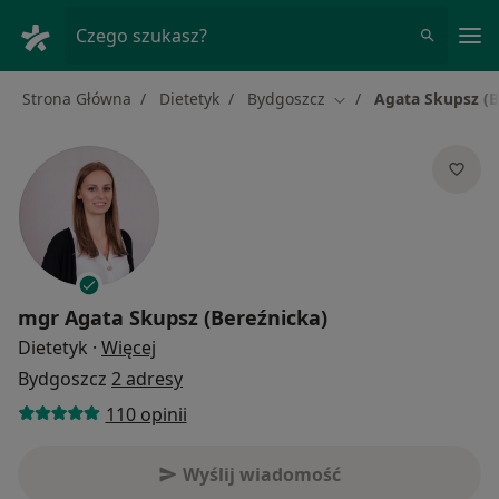
Me
Czego szukasz?
Strona Główna
Dietetyk
Bydgoszcz
Agata Skupsz (B
Zmień miasto
mgr
Agata Skupsz (Bereźnicka)
O specjalizacjach
Dietetyk
·
Więcej
Bydgoszcz
2 adresy
110 opinii
Wyślij wiadomość