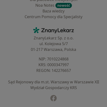
Noa Notes
nowość
Baza wiedzy
Centrum Pomocy dla Specjalisty
Kontakt
ZnanyLekarz - Strona główna
ZnanyLekarz Sp. z o.o.
ul. Kolejowa 5/7
01-217 Warszawa, Polska
NIP: ⁠7010224868
KRS: ⁠0000347997
REGON: ⁠142276657
Sąd Rejonowy dla m.st. Warszawy w Warszawie XII
Wydział Gospodarczy KRS
Facebook
otwiera się w nowej karcie