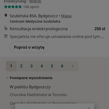
·
Więcej
Endokrynolog
108 opinii
Szubińska 85A, Bydgoszcz
•
Mapa
Centrum Medyczne Szubińska
Konsultacja endokrynologiczna
250 zł
Specjalista nie oferuje umawiania online pod tym adresem.
Poproś o wizytę
1
2
3
4
5
6
Powiązane wyszukiwania
W pobliżu Bydgoszczy
Choroba Hashimoto w Toruniu
Choroba Hashimoto w Inowrocławiu