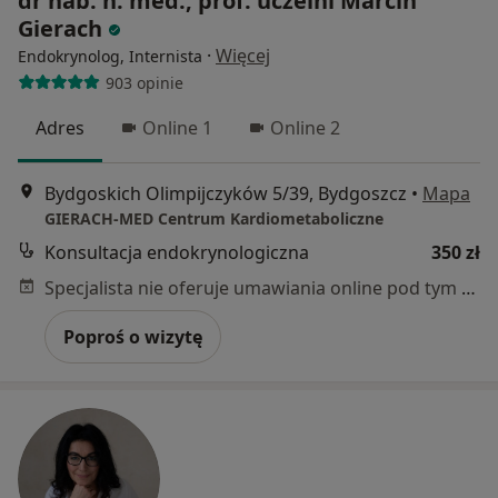
dr hab. n. med., prof. uczelni Marcin
Gierach
·
Więcej
Endokrynolog, Internista
903 opinie
Adres
Online 1
Online 2
Bydgoskich Olimpijczyków 5/39, Bydgoszcz
•
Mapa
GIERACH-MED Centrum Kardiometaboliczne
Konsultacja endokrynologiczna
350 zł
Specjalista nie oferuje umawiania online pod tym adresem.
Poproś o wizytę