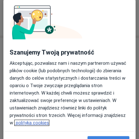
Specjalista nie oferuje umawiania online pod tym adresem.
Poproś o wizytę
Szanujemy Twoją prywatność
Akceptując, pozwalasz nam i naszym partnerom używać
plików cookie (lub podobnych technologii) do zbierania
danych do celów statystycznych i dostarczania treści w
oparciu o Twoje zwyczaje przeglądania stron
mgr Marta Fuz (Kubeł)
internetowych. W każdej chwili możesz sprawdzić i
zaktualizować swoje preferencje w ustawieniach. W
·
Więcej
Dietetyk
ustawieniach znajdziesz również linki do polityk
77 opinii
prywatności stron trzecich. Więcej informacji znajdziesz
Adres 1
Adres 2
Adres 3
Adres 4
Onli
w
polityka cookies