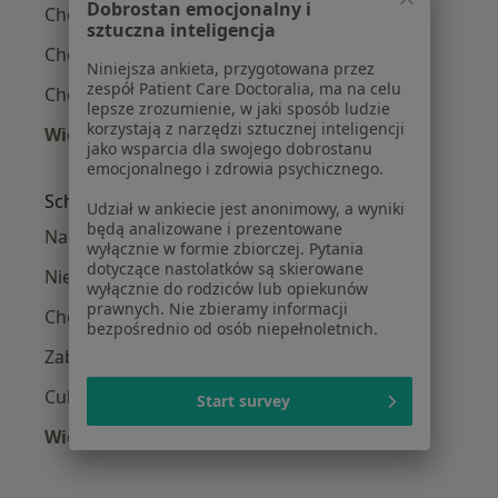
Dobrostan emocjonalny i
Choroba Hashimoto w Szubinie
sztuczna inteligencja
Choroba Hashimoto w Osielsku
Niniejsza ankieta, przygotowana przez
zespół Patient Care Doctoralia, ma na celu
Choroba Hashimoto w Świeciu
lepsze zrozumienie, w jaki sposób ludzie
korzystają z narzędzi sztucznej inteligencji
Więcej (8)
jako wsparcia dla swojego dobrostanu
Więcej w kategorii: W pobliżu Bydgoszczy
emocjonalnego i zdrowia psychicznego.
Schorzenia w Bydgoszczy
Udział w ankiecie jest anonimowy, a wyniki
będą analizowane i prezentowane
Nadciśnienie tętnicze w Bydgoszczy
wyłącznie w formie zbiorczej. Pytania
dotyczące nastolatków są skierowane
Niewydolność serca w Bydgoszczy
wyłącznie do rodziców lub opiekunów
prawnych. Nie zbieramy informacji
Choroba wieńcowa w Bydgoszczy
bezpośrednio od osób niepełnoletnich.
Zaburzenia rytmu serca w Bydgoszczy
Cukrzyca w Bydgoszczy
Start survey
Więcej (15)
Więcej w kategorii: Schorzenia w Bydgoszczy