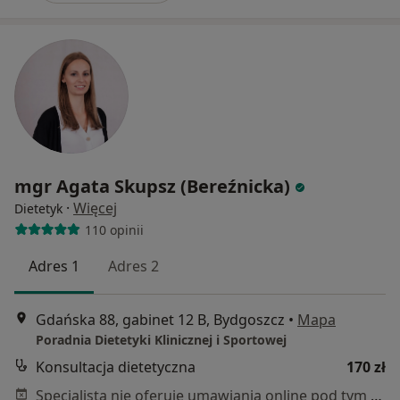
mgr Agata Skupsz (Bereźnicka)
·
Więcej
Dietetyk
110 opinii
Adres 1
Adres 2
Gdańska 88, gabinet 12 B, Bydgoszcz
•
Mapa
Poradnia Dietetyki Klinicznej i Sportowej
Konsultacja dietetyczna
170 zł
Specjalista nie oferuje umawiania online pod tym adresem.