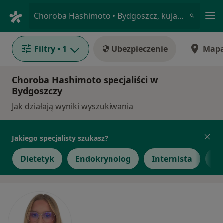
Me
Choroba Hashimoto • Bydgoszcz, kujawsko-pomorskie
Filtry
• 1
Ubezpieczenie
Map
Choroba Hashimoto specjaliści w
Bydgoszczy
Jak działają wyniki wyszukiwania
Jakiego specjalisty szukasz?
Dietetyk
Endokrynolog
Internista
Ch