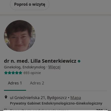
Poproś o wizytę
dr n. med. Lilla Senterkiewicz
·
Więcej
Ginekolog, Endokrynolog
693 opinie
Adres 1
Adres 2
ul Gnieźnieńska 21, Bydgoszcz
•
Mapa
Prywatny Gabinet Endokrynologiczno-Ginekologiczny
Konsultacja endokrynologiczna
300 zł