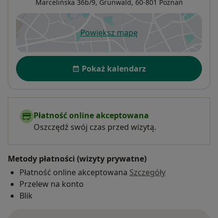
Marcelińska 36b/9,
Grunwald
, 60-801
Poznań
Powiększ mapę
otwiera się w nowej karcie
Dostępność
Pokaż kalendarz
Płatność online akceptowana
Oszczędź swój czas przed wizytą.
Metody płatności (wizyty prywatne)
Płatność online akceptowana
Szczegóły
Przelew na konto
Blik