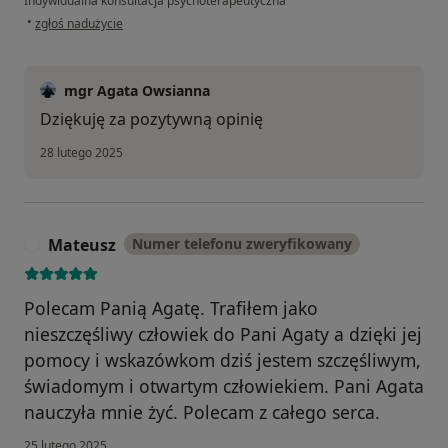
Indywidualna konsultacja psychoterapeutyczna
w opinii użytkownika Bartosz
•
zgłoś nadużycie
mgr Agata Owsianna
Dziękuję za pozytywną opinię
28 lutego 2025
Mateusz
Numer telefonu zweryfikowany
M
Polecam Panią Agatę. Trafiłem jako
nieszczęśliwy człowiek do Pani Agaty a dzięki jej
pomocy i wskazówkom dziś jestem szczęśliwym,
świadomym i otwartym człowiekiem. Pani Agata
nauczyła mnie żyć. Polecam z całego serca.
25 lutego 2025