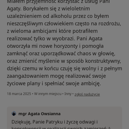
Miałem przyjemność korzystać z usług Pani
Agaty. Borykałem się z wieloletnim
uzależnieniem od alkoholu przez co byłem
nieszczęśliwym człowiekiem często na rozdrożu,
z wieloma ambicjami które potrafiłem
realizować tylko w wyobrazi. Pani Agata
otworzyła mi nowe horyzonty i pomogła
zamknąć oraz uporządkować chaos w głowię,
oraz zmienić myślenie w sposób konstruktywny,
dzięki czemu w końcu czuję się wolny i z pełnym
zaangażowaniem mogę realizować swoje
życiowe plany i spełniać swoje ambicję.
w opinii użytkownika Patryk
18 marca 2025
•
W innym miejscu
•
Inny
•
zgłoś nadużycie
mgr Agata Owsianna
Dziękuję, Panie Patryku i życzę odwagi i
konsekwencji w realizacji swoich zamierzeń :)