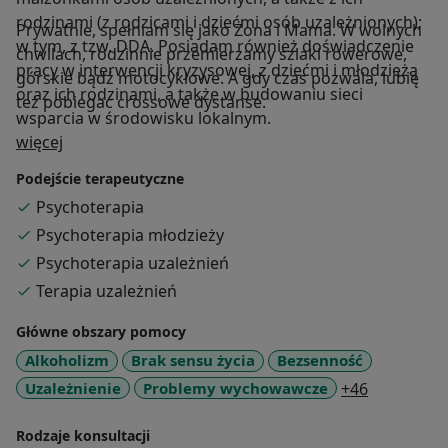
rodzinami (z rodzicami i dziećmi osób uzależnionych);
Prywatnie, spełniam się jako Żona i Mama. W wolnych
w tym, z tzw. DDA. Posiadam również doświadczenie
chwilach, rodzinnie przemierzamy szlaki rowerowe,
pracy w interwencji kryzysowej, z dziećmi i młodzieżą
górskie bądź motocyklowe. A gdy czas pozwala, lubię
oraz ich rodzinami, a także w budowaniu sieci
też pobiegać crossowe dystanse.
wsparcia w środowisku lokalnym.
O mnie
więcej
Podejście terapeutyczne
Psychoterapia
Psychoterapia młodzieży
Psychoterapia uzależnień
Terapia uzależnień
Główne obszary pomocy
Alkoholizm
Brak sensu życia
Bezsenność
a11y_sr_m
Uzależnienie
Problemy wychowawcze
+46
Rodzaje konsultacji