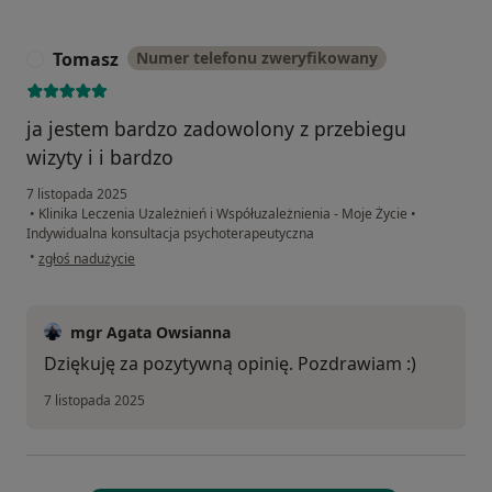
Tomasz
Numer telefonu zweryfikowany
T
ja jestem bardzo zadowolony z przebiegu
wizyty i i bardzo
7 listopada 2025
•
Klinika Leczenia Uzależnień i Współuzależnienia - Moje Życie
•
Indywidualna konsultacja psychoterapeutyczna
w opinii użytkownika Tomasz
•
zgłoś nadużycie
mgr Agata Owsianna
Dziękuję za pozytywną opinię. Pozdrawiam :)
7 listopada 2025