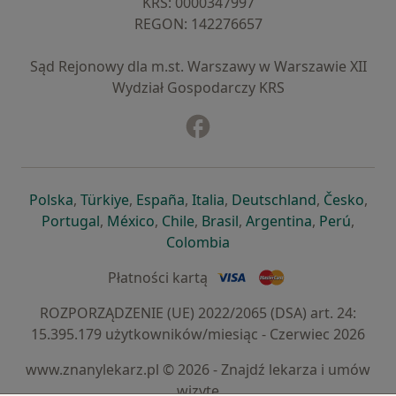
KRS: ⁠0000347997
REGON: ⁠142276657
Sąd Rejonowy dla m.st. Warszawy w Warszawie XII
Wydział Gospodarczy KRS
Facebook
otwiera się w nowej karcie
otwiera się w nowej karcie
otwiera się w nowej karcie
otwiera się w nowej karcie
otwiera się w nowej karci
otwiera się
otwi
Polska
,
Türkiye
,
España
,
Italia
,
Deutschland
,
Česko
,
otwiera się w nowej karcie
otwiera się w nowej karcie
otwiera się w nowej karcie
otwiera się w nowej kar
otwiera się 
otwier
Portugal
,
México
,
Chile
,
Brasil
,
Argentina
,
Perú
,
otwiera się w nowej karc
Colombia
Płatności kartą
ROZPORZĄDZENIE (UE) 2022/2065 (DSA) art. 24:
15.395.179 użytkowników/miesiąc - Czerwiec 2026
www.znanylekarz.pl © 2026 - Znajdź lekarza i umów
wizytę