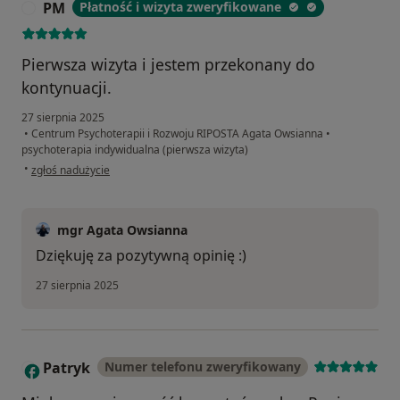
PM
Płatność i wizyta zweryfikowane
P
Pierwsza wizyta i jestem przekonany do
kontynuacji.
27 sierpnia 2025
•
Centrum Psychoterapii i Rozwoju RIPOSTA Agata Owsianna
•
psychoterapia indywidualna (pierwsza wizyta)
w opinii użytkownika PM
•
zgłoś nadużycie
mgr Agata Owsianna
Dziękuję za pozytywną opinię :)
27 sierpnia 2025
Patryk
Numer telefonu zweryfikowany
P