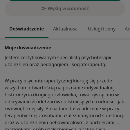
Wyślij wiadomość
Doświadczenie
Aktualności
Usługi i ceny
Ad
Moje doświadczenie
Jestem certyfikowanym specjalistą psychoterapii
uzależnień oraz pedagogiem i socjoterapeutą.
W pracy psychoterapeutycznej kieruję się przede
wszystkim otwartością na poznanie indywidualnej
historii życia drugiego człowieka, towarzysząc mu w
odkrywaniu źródeł zarówno istniejących trudności, jak
i wewnętrznej siły. Posiadam doświadczenie w pracy
terapeutycznej z osobami uzależnionymi od substancji
oraz w uzależnieniu behawioralnym, z partnerami i
małżonkami osób uzależnionych, a także z ich