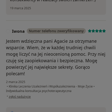
19 marca 2025
Iwona
Numer telefonu zweryfikowany
I
Jestem wdzięczna pani Agacie za otrzymane
wsparcie. Wiem, że w każdej trudniej chwili
mogę liczyć na Jej nieocenioną pomoc. Przy niej
czuję się zaopiekowania i bezpieczna. Mogę
powierzyć jej największe sekrety. Gorąco
polecam!
2 marca 2025
•
Klinika Leczenia Uzależnień i Współuzależnienia - Moje Życie
•
Indywidualna konsultacja psychoterapeutyczna
w opinii użytkownika Iwona
•
zgłoś nadużycie