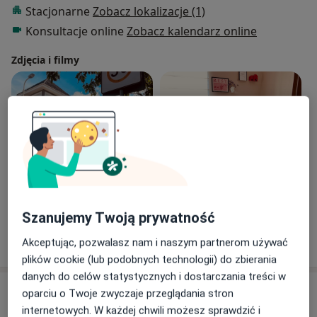
Stacjonarne
Zobacz lokalizacje (1)
Konsultacje online
Zobacz kalendarz online
Zdjęcia i filmy
Zobacz galerię (5)
Szanujemy Twoją prywatność
Pokaż więcej
Akceptując, pozwalasz nam i naszym partnerom używać
o doświadczeniu
plików cookie (lub podobnych technologii) do zbierania
danych do celów statystycznych i dostarczania treści w
Aktualności
oparciu o Twoje zwyczaje przeglądania stron
internetowych. W każdej chwili możesz sprawdzić i
mgr Agata Owsianna