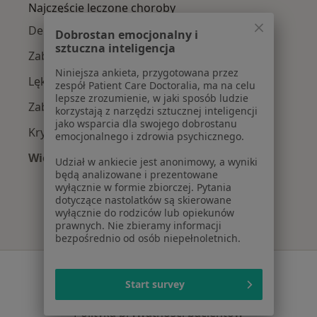
Najczęście leczone choroby
Depresja w Poznaniu
Dobrostan emocjonalny i
sztuczna inteligencja
Zaburzenia lękowe w Poznaniu
Niniejsza ankieta, przygotowana przez
Lęki w Poznaniu
zespół Patient Care Doctoralia, ma na celu
lepsze zrozumienie, w jaki sposób ludzie
Zaburzenia nastroju w Poznaniu
korzystają z narzędzi sztucznej inteligencji
jako wsparcia dla swojego dobrostanu
Kryzys emocjonalny w Poznaniu
emocjonalnego i zdrowia psychicznego.
Więcej (15)
Udział w ankiecie jest anonimowy, a wyniki
Więcej w kategorii: Najczęście leczone chorob
będą analizowane i prezentowane
wyłącznie w formie zbiorczej. Pytania
dotyczące nastolatków są skierowane
wyłącznie do rodziców lub opiekunów
prawnych. Nie zbieramy informacji
bezpośrednio od osób niepełnoletnich.
Serwis
Start survey
Regulamin
Polityka prywatności pacjentów