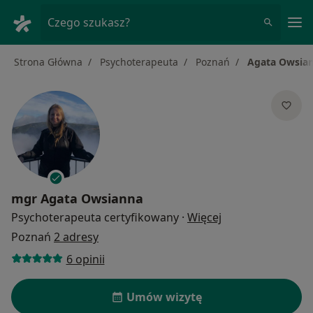
Me
Czego szukasz?
Strona Główna
Psychoterapeuta
Poznań
Agata Owsia
mgr
Agata Owsianna
O specjalizacjach
Psychoterapeuta certyfikowany
·
Więcej
Poznań
2 adresy
6 opinii
Umów wizytę