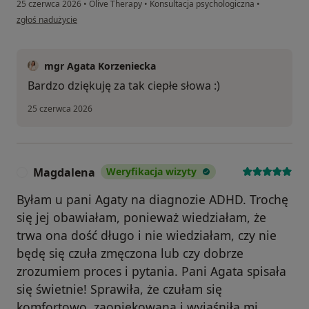
25 czerwca 2026
•
Olive Therapy
•
Konsultacja psychologiczna
•
w opinii użytkownika Klaudia
zgłoś nadużycie
mgr Agata Korzeniecka
Bardzo dziękuję za tak ciepłe słowa :)
25 czerwca 2026
Magdalena
Weryfikacja wizyty
M
Byłam u pani Agaty na diagnozie ADHD. Trochę
się jej obawiałam, ponieważ wiedziałam, że
trwa ona dość długo i nie wiedziałam, czy nie
będę się czuła zmęczona lub czy dobrze
zrozumiem proces i pytania. Pani Agata spisała
się świetnie! Sprawiła, że czułam się
komfortowo, zaopiekowana i wyjaśniła mi