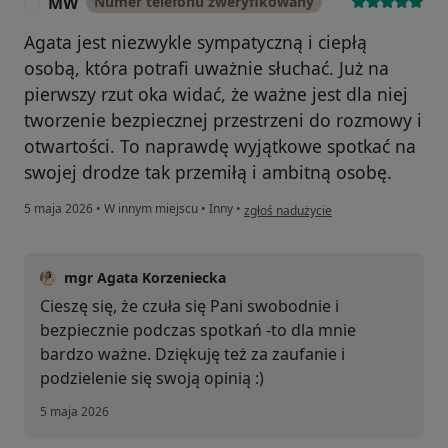
MW
Numer telefonu zweryfikowany
M
Agata jest niezwykle sympatyczną i ciepłą
osobą, która potrafi uważnie słuchać. Już na
pierwszy rzut oka widać, że ważne jest dla niej
tworzenie bezpiecznej przestrzeni do rozmowy i
otwartości. To naprawdę wyjątkowe spotkać na
swojej drodze tak przemiłą i ambitną osobę.
w opinii użytkownika MW
5 maja 2026
•
W innym miejscu
•
Inny
•
zgłoś nadużycie
mgr Agata Korzeniecka
Cieszę się, że czuła się Pani swobodnie i
bezpiecznie podczas spotkań -to dla mnie
bardzo ważne. Dziękuję też za zaufanie i
podzielenie się swoją opinią :)
5 maja 2026