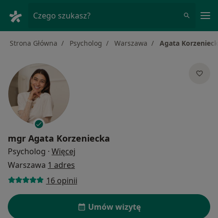
Me
Czego szukasz?
Strona Główna
Psycholog
Warszawa
Agata Korzeniec
mgr
Agata Korzeniecka
O specjalizacjach
Psycholog
·
Więcej
Warszawa
1 adres
16 opinii
Umów wizytę