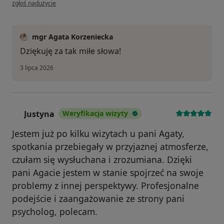
w opinii użytkownika Weronika
zgłoś nadużycie
mgr Agata Korzeniecka
Dziękuję za tak miłe słowa!
3 lipca 2026
Justyna
Weryfikacja wizyty
J
Jestem już po kilku wizytach u pani Agaty,
spotkania przebiegały w przyjaznej atmosferze,
czułam się wysłuchana i zrozumiana. Dzięki
pani Agacie jestem w stanie spojrzeć na swoje
problemy z innej perspektywy. Profesjonalne
podejście i zaangażowanie ze strony pani
psycholog, polecam.