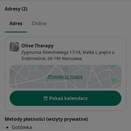
Adresy (2)
Adres
Online
Olive Therapy
Zygmunta Słomińskiego 17/18,
klatka I, piętro v,
Śródmieście
, 00-195
Warszawa
Powiększ mapę
otwiera się w nowej karcie
Dostępność
Pokaż kalendarz
Metody płatności (wizyty prywatne)
Gotówka