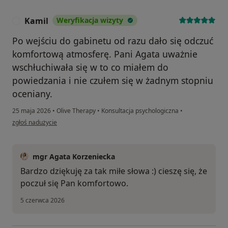
Kamil
Weryfikacja wizyty
K
Po wejściu do gabinetu od razu dało się odczuć
komfortową atmosferę. Pani Agata uważnie
wschłuchiwała się w to co miałem do
powiedzania i nie czułem się w żadnym stopniu
oceniany.
25 maja 2026
•
Olive Therapy
•
Konsultacja psychologiczna
•
w opinii użytkownika Kamil
zgłoś nadużycie
mgr Agata Korzeniecka
Bardzo dziękuję za tak miłe słowa :) cieszę się, że
poczuł się Pan komfortowo.
5 czerwca 2026