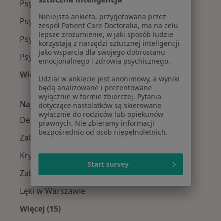
Psycholodzy Mokotów
Niniejsza ankieta, przygotowana przez
Psycholodzy Ursynów
zespół Patient Care Doctoralia, ma na celu
lepsze zrozumienie, w jaki sposób ludzie
Psycholodzy Praga-Południe
korzystają z narzędzi sztucznej inteligencji
jako wsparcia dla swojego dobrostanu
Psycholodzy Bielany
emocjonalnego i zdrowia psychicznego.
Więcej (14)
Udział w ankiecie jest anonimowy, a wyniki
Więcej w kategorii: Psycholodzy w pobliżu
będą analizowane i prezentowane
wyłącznie w formie zbiorczej. Pytania
Najczęście leczone choroby
dotyczące nastolatków są skierowane
wyłącznie do rodziców lub opiekunów
Depresja w Warszawie
prawnych. Nie zbieramy informacji
bezpośrednio od osób niepełnoletnich.
Zaburzenia lękowe w Warszawie
Kryzys emocjonalny w Warszawie
Start survey
Zaburzenia nastroju w Warszawie
Lęki w Warszawie
Więcej (15)
Więcej w kategorii: Najczęście leczone chorob