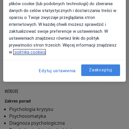
lepszego poznania siebie
plików cookie (lub podobnych technologii) do zbierania
danych do celów statystycznych i dostarczania treści w
Doświadczenie zawodowe zdobywałam m.in. w
oparciu o Twoje zwyczaje przeglądania stron
Warsztacie Terapii Zajęciowej, gdzie prowadzę
internetowych. W każdej chwili możesz sprawdzić i
poradnictwo psychologiczne oraz zajęcia grupowe dla
zaktualizować swoje preferencje w ustawieniach. W
osób z różnymi stopniami niepełnosprawności.
ustawieniach znajdziesz również linki do polityk
Pracowałam również z dziećmi i młodzieżą w
prywatności stron trzecich. Więcej informacji znajdziesz
środowisku wychowawczym, gdzie szczególnie ważne
w
polityka cookies
było dla mnie budowanie relacji opartej na zaufaniu i
bezpieczeństwie. Ukończyłam jednolite studia
Przyjmuje dzieci od 8 roku życia.
magisterskie z psychologii na Uniwersytecie SWPS.
Zaakceptuj
Edytuj ustawienia
Zapraszam do kontaktu i umówienia wizyty.
O mnie
więcej
Zakres porad
Psychologia kryzysu
Psychosomatyka
Diagnoza psychologiczna