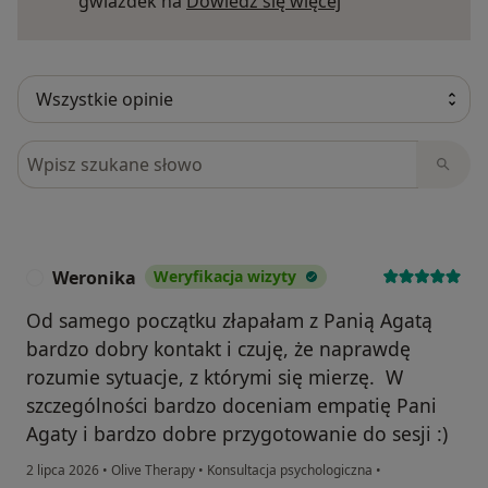
Dowiedz się więce
gwiazdek na
Dowiedz się więcej
Szukaj w opiniach
Weronika
Weryfikacja wizyty
W
Od samego początku złapałam z Panią Agatą
bardzo dobry kontakt i czuję, że naprawdę
rozumie sytuacje, z którymi się mierzę. ‍ W
szczególności bardzo doceniam empatię Pani
Agaty i bardzo dobre przygotowanie do sesji :)
2 lipca 2026
•
Olive Therapy
•
Konsultacja psychologiczna
•