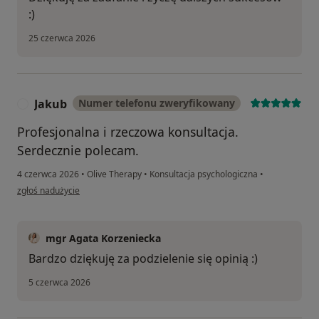
:)
25 czerwca 2026
Jakub
Numer telefonu zweryfikowany
J
Profesjonalna i rzeczowa konsultacja.
Serdecznie polecam.
4 czerwca 2026
•
Olive Therapy
•
Konsultacja psychologiczna
•
w opinii użytkownika Jakub
zgłoś nadużycie
mgr Agata Korzeniecka
Bardzo dziękuję za podzielenie się opinią :)
5 czerwca 2026