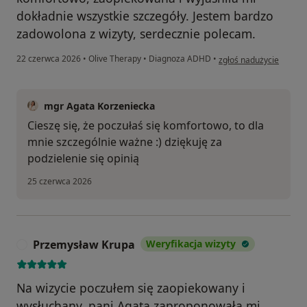
dokładnie wszystkie szczegóły. Jestem bardzo
zadowolona z wizyty, serdecznie polecam.
w opinii użytkownika 
22 czerwca 2026
•
Olive Therapy
•
Diagnoza ADHD
•
zgłoś nadużycie
mgr Agata Korzeniecka
Cieszę się, że poczułaś się komfortowo, to dla
mnie szczególnie ważne :) dziękuję za
podzielenie się opinią
25 czerwca 2026
Przemysław Krupa
Weryfikacja wizyty
P
Na wizycie poczułem się zaopiekowany i
wysłuchany, pani Agata zaproponowała mi