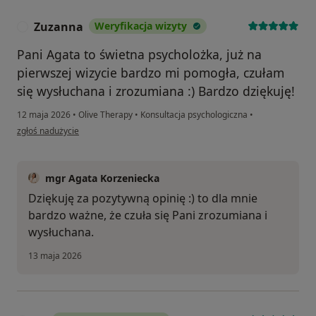
Zuzanna
Weryfikacja wizyty
Z
Pani Agata to świetna psycholożka, już na
pierwszej wizycie bardzo mi pomogła, czułam
się wysłuchana i zrozumiana :) Bardzo dziękuję!
12 maja 2026
•
Olive Therapy
•
Konsultacja psychologiczna
•
w opinii użytkownika Zuzanna
zgłoś nadużycie
mgr Agata Korzeniecka
Dziękuję za pozytywną opinię :) to dla mnie
bardzo ważne, że czuła się Pani zrozumiana i
wysłuchana.
13 maja 2026