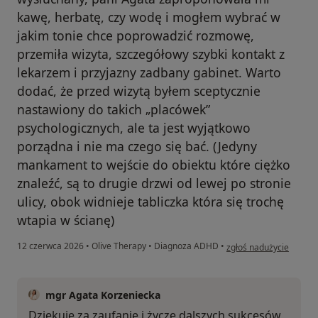
kawę, herbatę, czy wodę i mogłem wybrać w
jakim tonie chce poprowadzić rozmowę,
przemiła wizyta, szczegółowy szybki kontakt z
lekarzem i przyjazny zadbany gabinet. Warto
dodać, że przed wizytą byłem sceptycznie
nastawiony do takich „placówek”
psychologicznych, ale ta jest wyjątkowo
porządna i nie ma czego się bać. (Jedyny
mankament to wejście do obiektu które ciężko
znaleźć, są to drugie drzwi od lewej po stronie
ulicy, obok widnieje tabliczka która się trochę
wtapia w ścianę)
w opinii użytkownika 
12 czerwca 2026
•
Olive Therapy
•
Diagnoza ADHD
•
zgłoś nadużycie
mgr Agata Korzeniecka
Dziękuję za zaufanie i życzę dalszych sukcesów