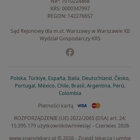
NIP: ⁠7010224868
KRS: ⁠0000347997
REGON: ⁠142276657
Sąd Rejonowy dla m.st. Warszawy w Warszawie XII
Wydział Gospodarczy KRS
Facebook
otwiera się w nowej karcie
otwiera się w nowej karcie
otwiera się w nowej karcie
otwiera się w nowej karcie
otwiera się w nowej karci
otwiera się
otwi
Polska
,
Türkiye
,
España
,
Italia
,
Deutschland
,
Česko
,
otwiera się w nowej karcie
otwiera się w nowej karcie
otwiera się w nowej karcie
otwiera się w nowej kar
otwiera się 
otwier
Portugal
,
México
,
Chile
,
Brasil
,
Argentina
,
Perú
,
otwiera się w nowej karc
Colombia
Płatności kartą
ROZPORZĄDZENIE (UE) 2022/2065 (DSA) art. 24:
15.395.179 użytkowników/miesiąc - Czerwiec 2026
www.znanylekarz.pl © 2026 - Znajdź lekarza i umów