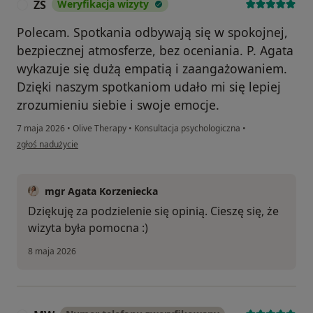
ZS
Weryfikacja wizyty
Z
Polecam. Spotkania odbywają się w spokojnej,
bezpiecznej atmosferze, bez oceniania. P. Agata
wykazuje się dużą empatią i zaangażowaniem.
Dzięki naszym spotkaniom udało mi się lepiej
zrozumieniu siebie i swoje emocje.
7 maja 2026
•
Olive Therapy
•
Konsultacja psychologiczna
•
w opinii użytkownika ZS
zgłoś nadużycie
mgr Agata Korzeniecka
Dziękuję za podzielenie się opinią. Cieszę się, że
wizyta była pomocna :)
8 maja 2026