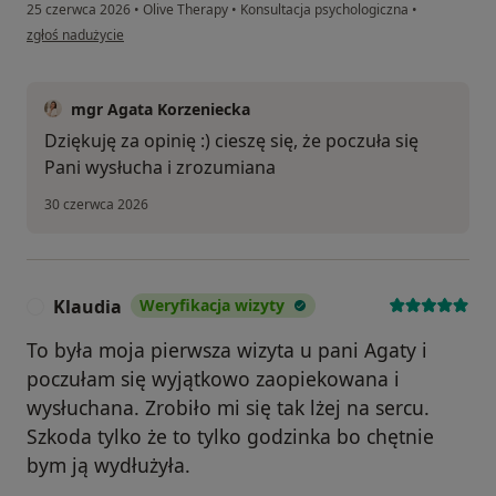
25 czerwca 2026
•
Olive Therapy
•
Konsultacja psychologiczna
•
w opinii użytkownika Justyna
zgłoś nadużycie
mgr Agata Korzeniecka
Dziękuję za opinię :) cieszę się, że poczuła się
Pani wysłucha i zrozumiana
30 czerwca 2026
Klaudia
Weryfikacja wizyty
K
To była moja pierwsza wizyta u pani Agaty i
poczułam się wyjątkowo zaopiekowana i
wysłuchana. Zrobiło mi się tak lżej na sercu.
Szkoda tylko że to tylko godzinka bo chętnie
bym ją wydłużyła.