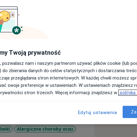
my Twoją prywatność
ąskiego Uniwersytetu Medycznego w
etu Medycznego w Katowicach.
, pozwalasz nam i naszym partnerom używać plików cookie (lub p
) do zbierania danych do celów statystycznych i dostarczania treśc
ne w Śląskim Uniwersytecie
zaje przeglądania stron internetowych. W każdej chwili możesz spr
certyfikowanym przez Europejskie
wać swoje preferencje w ustawieniach. W ustawieniach znajdziesz ró
ł Fellow of European Board of
prywatności stron trzecich. Więcej informacji znajdziesz w
polityka
Specjalizacyjny w Paryżu.
 w wielu ośrodkach w kraju i
sytetu w Genui we Włoszech oraz w
Za
Edytuj ustawienia
iej Finlandii w Kuopio. Zajmuję się
gólnie jaskry i chorób rogówki. W tych
ówki
Alergiczne choroby oczu
kowych zarówno klinicznych jak i