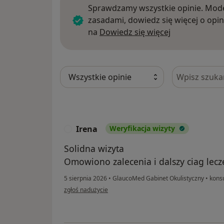
Sprawdzamy wszystkie opinie. Mode
zasadami, dowiedz się więcej o opin
Dowiedz się w
na
Dowiedz się więcej
Szukaj w opi
Irena
Weryfikacja wizyty
I
Solidna wizyta
Omowiono zalecenia i dalszy ciag lecz
5 sierpnia 2026
•
GlaucoMed Gabinet Okulistyczny
•
konsu
w opinii użytkownika Irena
zgłoś nadużycie