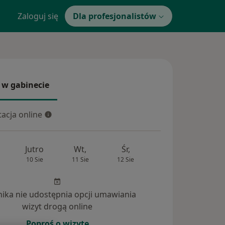
Zaloguj się
Dla profesjonalistów
 w gabinecie
 gabinecie
acja online
cja online
Jutro
Wt,
Śr,
Czw,
Pt,
10 Sie
11 Sie
12 Sie
13 Sie
14 Si
inika nie udostępnia opcji umawiania
wizyt drogą online
tania (1)
Poproś o wizytę