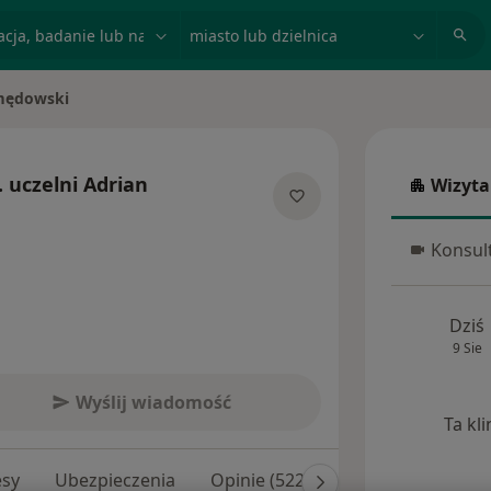
acja, badanie lub nazwisko
miasto lub dzielnica
mędowski
. uczelni
Adrian
Wizyta
Wizyta w
lizacjach
Konsult
Konsulta
Dziś
9 Sie
Wyślij wiadomość
Ta kl
esy
Ubezpieczenia
Opinie (522)
Odpowiedzi na py