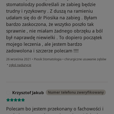
stomatolodzy podkreślali ze zabieg będzie
trudny i ryzykowny . Z duszą na ramieniu
udałam się do dr Piosika na zabieg . Byłam
bardzo zaskoczona, że wszytko poszło tak
sprawnie , nie miałam żadnego obrzęku a ból
był naprawdę niewielki . To dopiero początek
mojego leczenia , ale jestem bardzo
zadowolona i szczerze polecam !!!!
26 września 2021
•
Piosik Stomatologia
•
chirurgiczne usuwanie zębów
w opinii użytkownika Konto zostało usunięte
•
zgłoś nadużycie
Krzysztof Jakub
Numer telefonu zweryfikowany
K
Polecam bo jestem przekonany o fachowości i