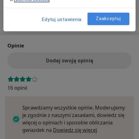
Szukaj specjalistów według ubezpieczenia
Zaakceptuj
Edytuj ustawienia
Opinie
Dodaj swoją opinię
16 opinii
Sprawdzamy wszystkie opinie. Moderujemy
je zgodnie z naszymi zasadami, dowiedz się
więcej o opiniach i sposobie obliczania
Dowiedz się więce
gwiazdek na
Dowiedz się więcej