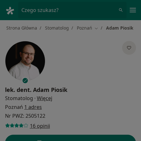
Me
Czego szukasz?
Strona Główna
Stomatolog
Poznań
Adam Piosik
Zmień miasto
lek. dent.
Adam Piosik
O specjalizacjach
Stomatolog
·
Więcej
Poznań
1 adres
Nr PWZ: 2505122
16 opinii