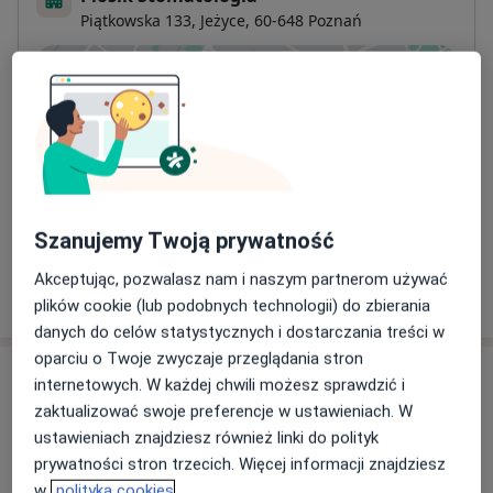
Piątkowska 133,
Jeżyce
, 60-648
Poznań
Powiększ mapę
otwiera się w nowej karcie
Dostępność
W tym gabinecie nie można umawiać wizyt przez
internet
Co mam zrobić w tej sytuacji?
Szanujemy Twoją prywatność
Akceptując, pozwalasz nam i naszym partnerom używać
Pokaż więcej
o adresie
plików cookie (lub podobnych technologii) do zbierania
danych do celów statystycznych i dostarczania treści w
oparciu o Twoje zwyczaje przeglądania stron
Ubezpieczenia - brak akceptowanych
internetowych. W każdej chwili możesz sprawdzić i
Ten specjalista przyjmuje wyłącznie pacjentów
zaktualizować swoje preferencje w ustawieniach. W
prywatnych. Możesz opłacić wizytę samodzielnie lub
ustawieniach znajdziesz również linki do polityk
znaleźć innego specjalistę, który akceptuje Twoje
prywatności stron trzecich. Więcej informacji znajdziesz
ubezpieczenie.
w
polityka cookies