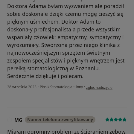
Doktora Adama byłam wyzwaniem ale poradził
sobie doskonale dzięki czemu mogę cieszyć się
pięknym uśmiechem. Doktor Adam to
doskonały profesjonalista a przede wszystkim
wspaniały człowiek: empatyczny, sympatyczny i
wyrozumiały. Stworzona przez niego klinika z
najnowocześniejszym sprzętem świetnym
zespołem specjalistów i pięknym wnętrzem jest
perełką stomatologiczną w Poznaniu.
Serdecznie dziękuję i polecam.
w opinii użytkownika Jordanka
28 września 2023
•
Piosik Stomatologia
•
Inny
•
zgłoś nadużycie
MG
Numer telefonu zweryfikowany
M
Miałam ogromny problem ze ścieraniem zebow,