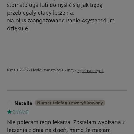
stomatologa lub domyślić się jak będą
przebiegały etapy leczenia.
Na plus zaangażowane Panie Asystentki.Im
dziękuję.
w opinii użytkownika Aga Ma.
8 maja 2026
•
Piosik Stomatologia
•
Inny
•
zgłoś nadużycie
Natalia
Numer telefonu zweryfikowany
N
Nie polecam tego lekarza. Zostałam wypisana z
leczenia z dnia na dzień, mimo że miałam