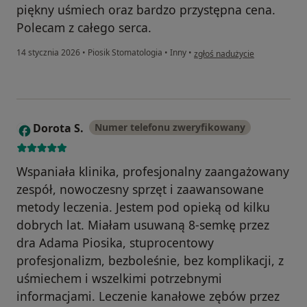
piękny uśmiech oraz bardzo przystępna cena.
Polecam z całego serca.
w opinii użytkownika Klaudia
14 stycznia 2026
•
Piosik Stomatologia
•
Inny
•
zgłoś nadużycie
Dorota S.
Numer telefonu zweryfikowany
D
Wspaniała klinika, profesjonalny zaangażowany
zespół, nowoczesny sprzęt i zaawansowane
metody leczenia. Jestem pod opieką od kilku
dobrych lat. Miałam usuwaną 8-semkę przez
dra Adama Piosika, stuprocentowy
profesjonalizm, bezboleśnie, bez komplikacji, z
uśmiechem i wszelkimi potrzebnymi
informacjami. Leczenie kanałowe zębów przez