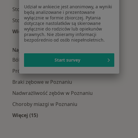
Udział w ankiecie jest anonimowy, a wyniki
Stomatolodzy Nowe Miasto
będą analizowane i prezentowane
wyłącznie w formie zbiorczej. Pytania
Stomatolodzy Wilda
dotyczące nastolatków są skierowane
wyłącznie do rodziców lub opiekunów
Więcej (2)
prawnych. Nie zbieramy informacji
Więcej w kategorii: Stomatolodzy w pobliżu
bezpośrednio od osób niepełnoletnich.
Najczęście leczone choroby
Ból zęba w Poznaniu
Start survey
Próchnica w Poznaniu
Braki zębowe w Poznaniu
Nadwrażliwość zębów w Poznaniu
Choroby miazgi w Poznaniu
Więcej (15)
Więcej w kategorii: Najczęście leczone chorob