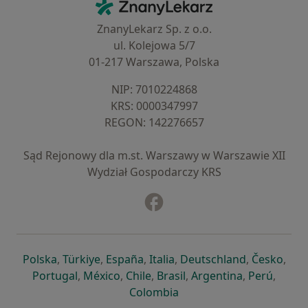
ZnanyLekarz - Strona główna
ZnanyLekarz Sp. z o.o.
ul. Kolejowa 5/7
01-217 Warszawa, Polska
NIP: ⁠7010224868
KRS: ⁠0000347997
REGON: ⁠142276657
Sąd Rejonowy dla m.st. Warszawy w Warszawie XII
Wydział Gospodarczy KRS
Facebook
otwiera się w nowej karcie
otwiera się w nowej karcie
otwiera się w nowej karcie
otwiera się w nowej karcie
otwiera się w nowej karci
otwiera się
otwi
Polska
,
Türkiye
,
España
,
Italia
,
Deutschland
,
Česko
,
otwiera się w nowej karcie
otwiera się w nowej karcie
otwiera się w nowej karcie
otwiera się w nowej kar
otwiera się 
otwier
Portugal
,
México
,
Chile
,
Brasil
,
Argentina
,
Perú
,
otwiera się w nowej karc
Colombia