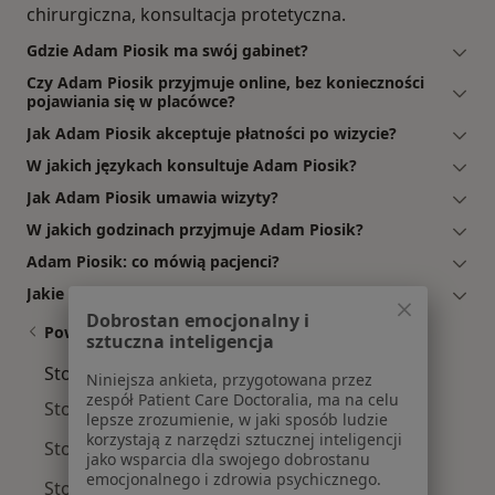
chirurgiczna, konsultacja protetyczna.
Gdzie Adam Piosik ma swój gabinet?
Czy Adam Piosik przyjmuje online, bez konieczności
pojawiania się w placówce?
Jak Adam Piosik akceptuje płatności po wizycie?
W jakich językach konsultuje Adam Piosik?
Jak Adam Piosik umawia wizyty?
W jakich godzinach przyjmuje Adam Piosik?
Adam Piosik: co mówią pacjenci?
Jakie ubezpieczenia akceptuje Adam Piosik?
Dobrostan emocjonalny i
Powiązane wyszukiwania
sztuczna inteligencja
Stomatolodzy w pobliżu
Niniejsza ankieta, przygotowana przez
zespół Patient Care Doctoralia, ma na celu
Stomatolodzy Stare Miasto
lepsze zrozumienie, w jaki sposób ludzie
korzystają z narzędzi sztucznej inteligencji
Stomatolodzy Grunwald
jako wsparcia dla swojego dobrostanu
emocjonalnego i zdrowia psychicznego.
Stomatolodzy Jeżyce