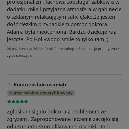
profesjonalizm, fachowa „obsługa” ząbków a w
dodatku miła i przyjazna atmosfera w gabinecie
o szklanym relaksującym suficieJako,że jestem
dość ciężkim przypadkiem pomoc doktora
Adama była nieoceniona. Bardzo dziękuje raz
jeszcze. Po Hollywood smile to tylko tam ;)
26 października 2021
•
Piosik Stomatologia
•
konsultacja protetyczna
•
w opinii użytkownika Natalia Stypuła
zgłoś nadużycie
Konto zostało usunięte
Numer telefonu zweryfikowany
Zgłosiłam się do doktora z problemem ze
zgryzem . Zaproponowane leczenie zaczęło się
od usunięcia skomplikowanej ósemki . Inni