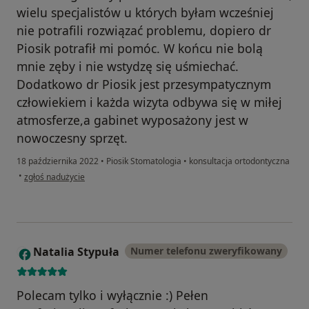
wielu specjalistów u których byłam wcześniej
nie potrafili rozwiązać problemu, dopiero dr
Piosik potrafił mi pomóc. W końcu nie bolą
mnie zęby i nie wstydzę się uśmiechać.
Dodatkowo dr Piosik jest przesympatycznym
człowiekiem i każda wizyta odbywa się w miłej
atmosferze,a gabinet wyposażony jest w
nowoczesny sprzęt.
18 października 2022
•
Piosik Stomatologia
•
konsultacja ortodontyczna
w opinii użytkownika MG
•
zgłoś nadużycie
Natalia Stypuła
Numer telefonu zweryfikowany
N
Polecam tylko i wyłącznie :) Pełen