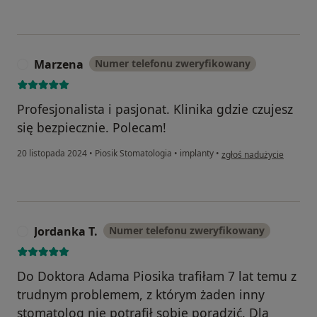
Marzena
Numer telefonu zweryfikowany
M
Profesjonalista i pasjonat. Klinika gdzie czujesz
się bezpiecznie. Polecam!
w opinii użytkownika M
20 listopada 2024
•
Piosik Stomatologia
•
implanty
•
zgłoś nadużycie
Jordanka T.
Numer telefonu zweryfikowany
J
Do Doktora Adama Piosika trafiłam 7 lat temu z
trudnym problemem, z którym żaden inny
stomatolog nie potrafił sobie poradzić. Dla