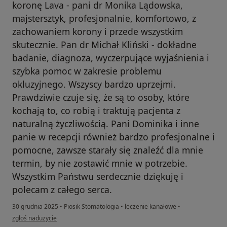
koronę Lava - pani dr Monika Lądowska,
majstersztyk, profesjonalnie, komfortowo, z
zachowaniem korony i przede wszystkim
skutecznie. Pan dr Michał Kliński - dokładne
badanie, diagnoza, wyczerpujące wyjaśnienia i
szybka pomoc w zakresie problemu
okluzyjnego. Wszyscy bardzo uprzejmi.
Prawdziwie czuje się, że są to osoby, które
kochają to, co robią i traktują pacjenta z
naturalną życzliwością. Pani Dominika i inne
panie w recepcji również bardzo profesjonalne i
pomocne, zawsze starały się znaleźć dla mnie
termin, by nie zostawić mnie w potrzebie.
Wszystkim Państwu serdecznie dziękuję i
polecam z całego serca.
30 grudnia 2025
•
Piosik Stomatologia
•
leczenie kanałowe
•
w opinii użytkownika Dorota S.
zgłoś nadużycie