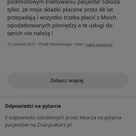
podmiotowym traktowaniu pacjenta! Szkoda
tylko ,że moje składki płacone przez 48 lat
przepadają i wszystko trzeba płacić z Moich
opodatkowanych pieniędzy a te usługi do
tanich nie należą !
w opinii użytkownika Krzyszto
13 sierpnia 2021
•
Piosik Stomatologia
•
Inny
•
zgłoś nadużycie
Zobacz więcej
opinie powyżej
Odpowiedzi na pytania
6 odpowiedzi udzielonych przez lekarza na pytania
pacjentów na ZnanyLekarz.pl