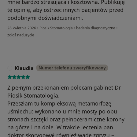
mnie bardzo stresująca i kosztowna. Publikuję
tę opinię, aby ostrzec innych pacjentów przed
podobnymi doświadczeniami.
28 kwietnia 2026
•
Piosik Stomatologia
•
badania diagnostyczne
•
w opinii użytkownika Natalia
zgłoś nadużycie
Klaudia
Numer telefonu zweryfikowany
K
Z pełnym przekonaniem polecam gabinet Dr
Piosik Stomatologia.
Przeszłam tu kompleksową metamorfozę
uśmiechu: wykonano u mnie mosty po obu
stronach szczęki oraz pełnoceramiczne korony
na górze i na dole. W trakcie leczenia pan
doktor skorygował również wadę zgryzu –