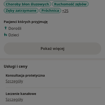
Choroby błon śluzowych
Ruchomość zębów
a11y_sr_more_disea
Zęby zatrzymane
Próchnica
+25
Pacjenci których przyjmuję
Dorośli
Dzieci
Pokaż więcej
o doświadczeniu
Usługi i ceny
Konsultacja protetyczna
Szczegóły
Leczenie kanałowe
Szczegóły