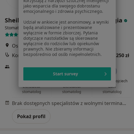
korzystają z narzędzi sztucznej inteligencji
jako wsparcia dla swojego dobrostanu
emocjonalnego i zdrowia psychicznego.
Sheila & Adam Eichstaedt Stomatologia
Udział w ankiecie jest anonimowy, a wyniki
będą analizowane i prezentowane
Stomatologia, Medycyna estetyczna
wyłącznie w formie zbiorczej. Pytania
451 opinii
dotyczące nastolatków są skierowane
wyłącznie do rodziców lub opiekunów
Osiedle Na Murawie 3/4, Poznań
•
Mapa
prawnych. Nie zbieramy informacji
bezpośrednio od osób niepełnoletnich.
Konsultacja stomatologiczna
250 zł
Start survey
lek. dent. Adam
lek. dent. Sheila
lek. dent. Wojciech
Eichstaedt
Eichstaedt
Luck
stomatolog
stomatolog
stomatolog
Brak dostępnych specjalistów z wolnymi terminami w tym centrum medycznym.
Pokaż profil