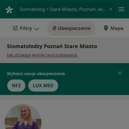
Me
Stomatolog • Stare Miasto, Poznań, wielkopolskie
Filtry
Ubezpieczenie
Mapa
Stomatolodzy Poznań Stare Miasto
Jak działają wyniki wyszukiwania
Wybierz swoje ubezpieczenie
NFZ
LUX MED