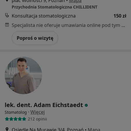
plac Wolności 9, Poznań
•
Mapa
Przychodnia Stomatologiczna CHILLIDENT
Konsultacja stomatologiczna
150 zł
Specjalista nie oferuje umawiania online pod tym adresem.
Poproś o wizytę
lek. dent. Adam Eichstaedt
·
Więcej
Stomatolog
212 opinii
Osiedle Na Murawie 3/4, Poznań
•
Mapa