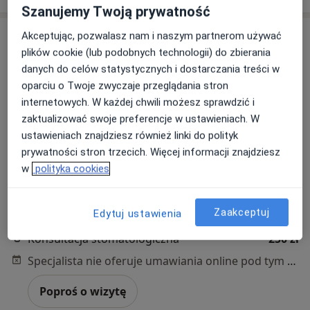
Szanujemy Twoją prywatność
Akceptując, pozwalasz nam i naszym partnerom używać
plików cookie (lub podobnych technologii) do zbierania
danych do celów statystycznych i dostarczania treści w
oparciu o Twoje zwyczaje przeglądania stron
internetowych. W każdej chwili możesz sprawdzić i
zaktualizować swoje preferencje w ustawieniach. W
ustawieniach znajdziesz również linki do polityk
lek. dent. Paweł Hekert
prywatności stron trzecich. Więcej informacji znajdziesz
·
Więcej
Stomatolog
w
polityka cookies
35 opinii
Bolka 15, Poznań
•
Mapa
Zaakceptuj
Edytuj ustawienia
Green Dent Stomatologia
Konsultacja stomatologiczna
250 zł
Specjalista nie oferuje umawiania online pod tym adresem.
Poproś o wizytę