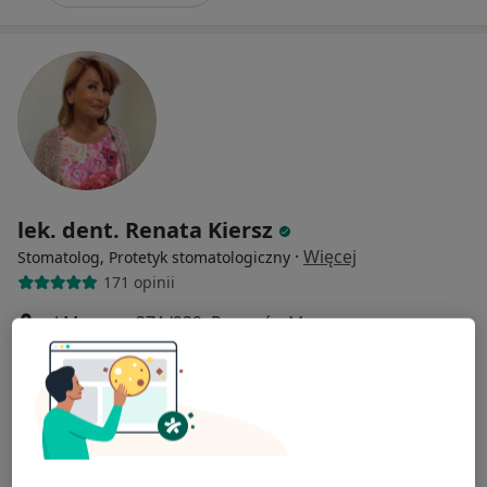
lek. dent. Renata Kiersz
·
Więcej
Stomatolog, Protetyk stomatologiczny
171 opinii
ul.Murawa 37A/232, Poznań
•
Mapa
Gabinet Stomatologiczno-Protetyczny FIOLETDENT
Konsultacja stomatologiczna
od 200 zł
Specjalista nie oferuje umawiania online pod tym adresem.
Poproś o wizytę