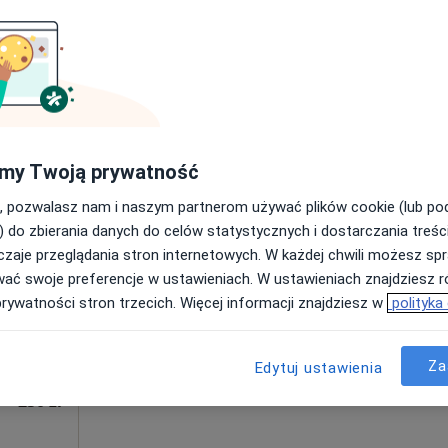
250 zł
my Twoją prywatność
Dziś
Jutro
Sob,
Ndz,
6 Sie
7 Sie
8 Sie
9 Sie
, pozwalasz nam i naszym partnerom używać plików cookie (lub p
a
) do zbierania danych do celów statystycznych i dostarczania treśc
zaje przeglądania stron internetowych. W każdej chwili możesz spr
Umawianie online nie jest dostępne
wać swoje preferencje w ustawieniach. W ustawieniach znajdziesz ró
prywatności stron trzecich. Więcej informacji znajdziesz w
polityka
Poproś o wizytę
Za
Edytuj ustawienia
250 zł