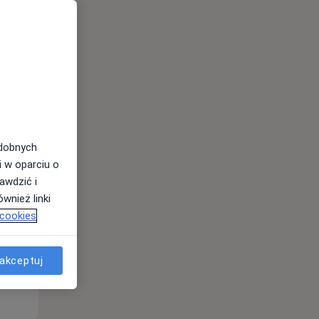
Pon,
Wt,
Śr,
10 Sie
11 Sie
12 Sie
odobnych
i w oparciu o
awdzić i
wnież linki
 cookies
akceptuj