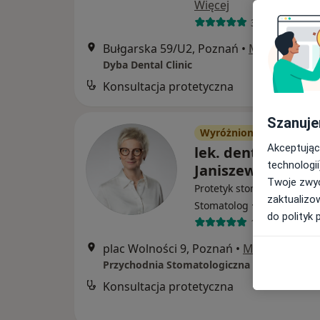
Więcej
32 opinie
Bułgarska 59/U2, Poznań
•
Mapa
Dyba Dental Clinic
Konsultacja protetyczna
Szanuje
Wyróżniony
Akceptując
lek. dent. Izabell
technologii
Janiszewska
Twoje zwyc
Protetyk stomatologiczny,
zaktualizo
·
Więcej
Stomatolog
do polityk 
132 opinie
plac Wolności 9, Poznań
•
Mapa
Przychodnia Stomatologiczna CHILLIDENT
Konsultacja protetyczna