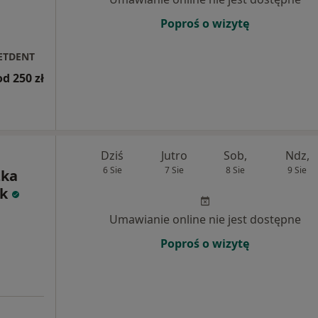
Poproś o wizytę
LETDENT
od 250 zł
Dziś
Jutro
Sob,
Ndz,
6 Sie
7 Sie
8 Sie
9 Sie
zka
k
Umawianie online nie jest dostępne
Poproś o wizytę