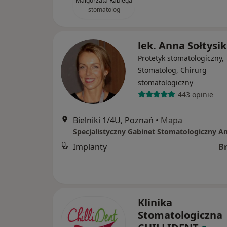
Małgorzata Rabiega
stomatolog
lek. Anna Sołtysik
Protetyk stomatologiczny,
Stomatolog, Chirurg
stomatologiczny
443 opinie
Bielniki 1/4U, Poznań
•
Mapa
Implanty
B
Klinika
Stomatologiczna