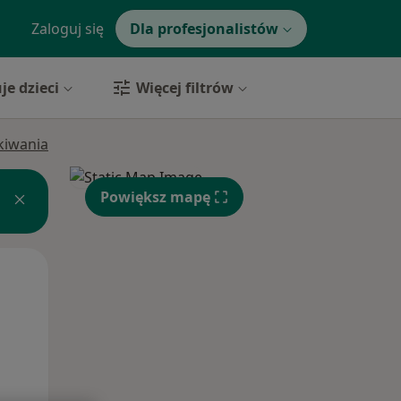
Zaloguj się
Dla profesjonalistów
je dzieci
Więcej filtrów
ukiwania
Powiększ mapę
Pon,
Wt,
Śr,
10 Sie
11 Sie
12 Sie