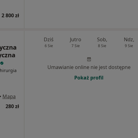
 2 800 zł
Dziś
Jutro
Sob,
Ndz,
yczna
6 Sie
7 Sie
8 Sie
9 Sie
yczna
Umawianie online nie jest dostępne
hirurgia
Pokaż profil
•
Mapa
280 zł