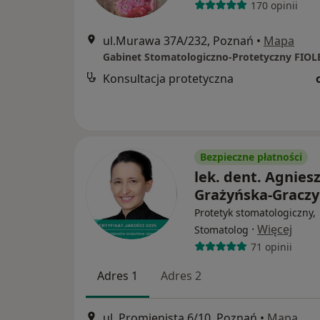
170 opinii
ul.Murawa 37A/232, Poznań
•
Mapa
Gabinet Stomatologiczno-Protetyczny FIO
Konsultacja protetyczna
Bezpieczne płatności
lek. dent. Agnies
Grażyńska-Graczy
Protetyk stomatologiczny,
·
Więcej
Stomatolog
71 opinii
Adres 1
Adres 2
ul. Promienista 6/10, Poznań
•
Mapa