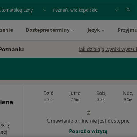
acja, badanie lub nazwisko
miasto lub dzielnica
zenie
Dostępne terminy
Język
Przyjmu
 Poznaniu
Jak działają wyniki wysz
Dziś
Jutro
Sob,
Ndz,
6 Sie
7 Sie
8 Sie
9 Sie
lena
Umawianie online nie jest dostępne
ujący
Poproś o wizytę
·
znej