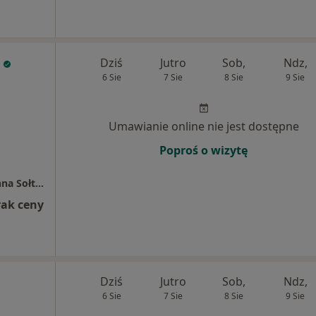
Dziś
Jutro
Sob,
Ndz,
6 Sie
7 Sie
8 Sie
9 Sie
Umawianie online nie jest dostępne
Poproś o wizytę
Specjalistyczny Gabinet Stomatologiczny Anna Sołtysik
rak ceny
Dziś
Jutro
Sob,
Ndz,
6 Sie
7 Sie
8 Sie
9 Sie