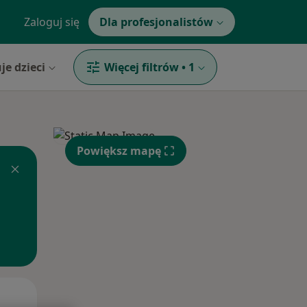
Zaloguj się
Dla profesjonalistów
je dzieci
Więcej filtrów
•
1
Powiększ mapę
Pon,
Wt,
Śr,