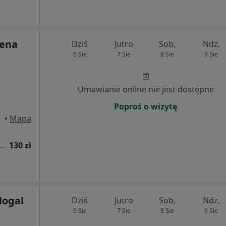
lena
Dziś
Jutro
Sob,
Ndz,
6 Sie
7 Sie
8 Sie
9 Sie
Umawianie online nie jest dostępne
Poproś o wizytę
•
Mapa
tomatologiczna (pierwsza wizyta)
130 zł
Nogal
Dziś
Jutro
Sob,
Ndz,
6 Sie
7 Sie
8 Sie
9 Sie