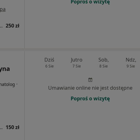
Poproś o wizytę
pa
tomatologiczna (pierwsza wizyta)
250 zł
Dziś
Jutro
Sob,
Ndz,
6 Sie
7 Sie
8 Sie
9 Sie
zyna
·
matolog
Umawianie online nie jest dostępne
Poproś o wizytę
tomatologiczna (pierwsza wizyta)
150 zł