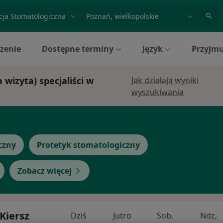
acja, badanie lub nazwisko
miasto lub dzielnica
zenie
Dostępne terminy
Język
Przyjmu
wizyta) specjaliści w
Jak działają wyniki
wyszukiwania
czny
Protetyk stomatologiczny
Zobacz więcej
 Kiersz
Dziś
Jutro
Sob,
Ndz,