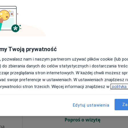
6 Sie
7 Sie
8 Sie
9 Sie
Umawianie online nie jest dostępne
Poproś o wizytę
LETDENT
my Twoją prywatność
tomatologiczna (pierwsza wizyta)
220 zł
, pozwalasz nam i naszym partnerom używać plików cookie (lub p
) do zbierania danych do celów statystycznych i dostarczania treśc
zaje przeglądania stron internetowych. W każdej chwili możesz spr
wać swoje preferencje w ustawieniach. W ustawieniach znajdziesz ró
Dziś
Jutro
Sob,
Ndz,
prywatności stron trzecich. Więcej informacji znajdziesz w
polityka
6 Sie
7 Sie
8 Sie
9 Sie
zka
Za
Edytuj ustawienia
Umawianie online nie jest dostępne
Poproś o wizytę
pa