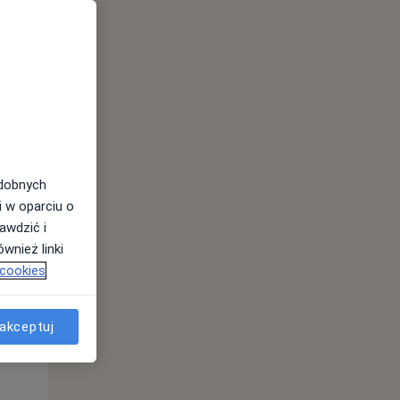
10 Sie
11 Sie
12 Sie
odobnych
i w oparciu o
awdzić i
wnież linki
Pon,
Wt,
Śr,
 cookies
10 Sie
11 Sie
12 Sie
akceptuj