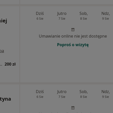
Dziś
Jutro
Sob,
Ndz,
6 Sie
7 Sie
8 Sie
9 Sie
iej
Umawianie online nie jest dostępne
Poproś o wizytę
pa
tomatologiczna (pierwsza wizyta)
200 zł
Dziś
Jutro
Sob,
Ndz,
6 Sie
7 Sie
8 Sie
9 Sie
ntyna