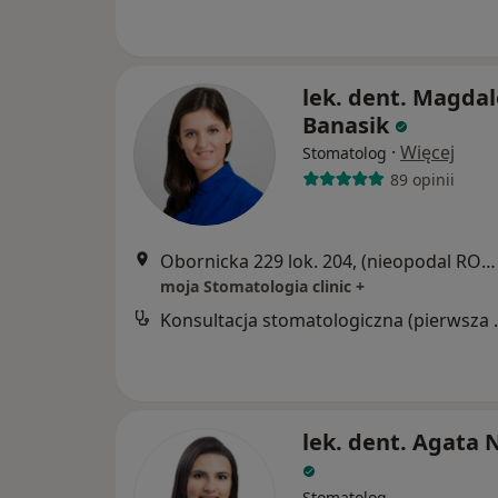
lek. dent. Magda
Banasik
·
Więcej
Stomatolog
89 opinii
Obornicka 229 lok. 204, (nieopodal RONDA OBORNICKIEGO, naprzeciwko marketu ALDI,"Galeria Arkada"), Poznań
moja Stomatologia clinic +
Konsultacja s
lek. dent. Agata 
Stomatolog