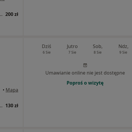
tomatologiczna (pierwsza wizyta)
200 zł
Dziś
Jutro
Sob,
Ndz,
6 Sie
7 Sie
8 Sie
9 Sie
Umawianie online nie jest dostępne
Poproś o wizytę
•
Mapa
tomatologiczna (pierwsza wizyta)
130 zł