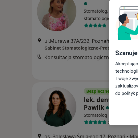
Stomatolog, Protetyk
·
Więcej
stomatologiczny
170 opinii
ul.Murawa 37A/232, Poznań
•
Mapa
Gabinet Stomatologiczno-Protetyczny FIO
Szanuje
Konsultacja s
Akceptując
technologii
Twoje zwyc
zaktualizo
Bezpieczne płatności
do polityk 
lek. dent. Agnies
Pawlik
·
Więcej
Stomatolog
8 opinii
os. Bolesława Śmiałego 17, Poznań
•
Ma