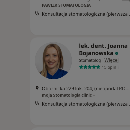
PAWLIK STOMATOLOGIA
Konsultacja s
lek. dent. Joanna
Bojanowska
·
Więcej
Stomatolog
15 opinii
Obornicka 229 lok. 204, (nieopodal RONDA OBORNICKIEGO, naprzeciwko marketu ALDI,"Galeria Arkada"), Poznań
moja Stomatologia clinic +
Konsultacja s