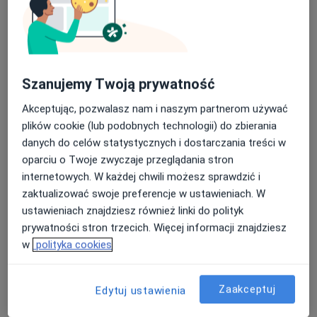
lek. dent. Marcin Wilczewski
Szanujemy Twoją prywatność
Stomatolog
Akceptując, pozwalasz nam i naszym partnerom używać
13 opinii
plików cookie (lub podobnych technologii) do zbierania
Morawskiego 2D, Poznań
•
Mapa
danych do celów statystycznych i dostarczania treści w
Dentopolis
oparciu o Twoje zwyczaje przeglądania stron
internetowych. W każdej chwili możesz sprawdzić i
Konsultacja stomatologiczna (kolejna wizyta)
130 zł
zaktualizować swoje preferencje w ustawieniach. W
Specjalista nie oferuje umawiania online pod tym adresem.
ustawieniach znajdziesz również linki do polityk
prywatności stron trzecich. Więcej informacji znajdziesz
Poproś o wizytę
w
polityka cookies
Zaakceptuj
Edytuj ustawienia