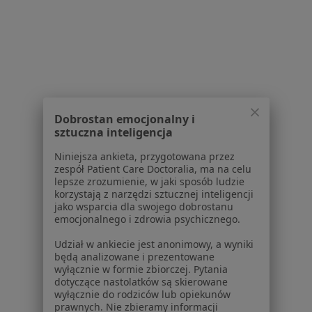
Usługi w Poznaniu
Konsultacja stomatologiczna w Poznaniu
Leczenie próchnicy w Poznaniu
Konsultacja protetyczna w Poznaniu
Badania stomatologiczne w Poznaniu
Dobrostan emocjonalny i
Leczenie kanałowe w Poznaniu
sztuczna inteligencja
Więcej (15)
Niniejsza ankieta, przygotowana przez
Więcej w kategorii: Usługi w Poznaniu
zespół Patient Care Doctoralia, ma na celu
lepsze zrozumienie, w jaki sposób ludzie
Popularne specjalizacje
korzystają z narzędzi sztucznej inteligencji
jako wsparcia dla swojego dobrostanu
Psycholodzy w Poznaniu
emocjonalnego i zdrowia psychicznego.
Stomatolodzy w Poznaniu
Udział w ankiecie jest anonimowy, a wyniki
będą analizowane i prezentowane
Fizjoterapeuci w Poznaniu
wyłącznie w formie zbiorczej. Pytania
dotyczące nastolatków są skierowane
Interniści w Poznaniu
wyłącznie do rodziców lub opiekunów
prawnych. Nie zbieramy informacji