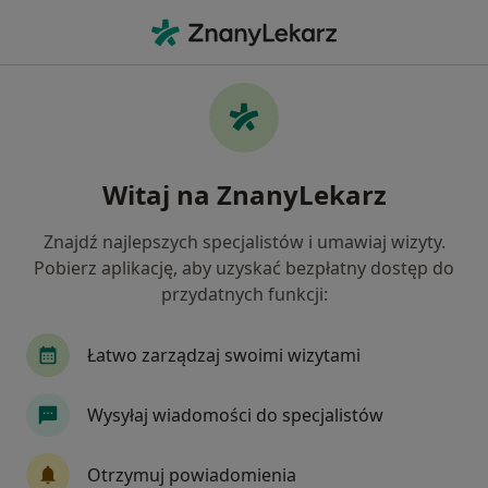
Me
Konsultacja Stomatologiczna Kolejna Wizyta • Poznań, wielkopolskie
Filtry
• 1
Mapa
Konsultacja stomatologiczna (kolejna
Witaj na ZnanyLekarz
wizyta) specjaliści w Poznaniu
Jak działają wyniki wyszukiwania
Znajdź najlepszych specjalistów i umawiaj wizyty.
Pobierz aplikację, aby uzyskać bezpłatny dostęp do
przydatnych funkcji:
Jakiego specjalisty szukasz?
Stomatolog
Protetyk stomatologiczny
Ch
Łatwo zarządzaj swoimi wizytami
Wysyłaj wiadomości do specjalistów
Otrzymuj powiadomienia