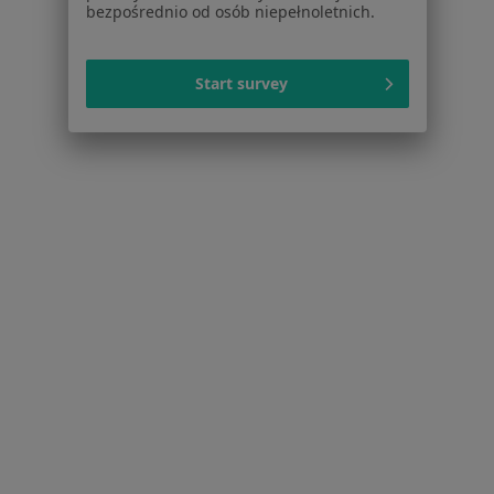
Psychoterapeuci w Poznaniu
bezpośrednio od osób niepełnoletnich.
Więcej (15)
Więcej w kategorii: Popularne specjalizacje
Start survey
Strona Główna
Usługi I Zabiegi
Konsultacja Stomatologiczna (Kolejna Wizyta)
Zmień miasto
Poznań
Zmień miasto
Serwis
Regulamin
Polityka prywatności pacjentów
Polityka prywatności profesjonalistów
Polityka prywatności dla profesjonalistów, których
dane pozyskaliśmy samodzielnie