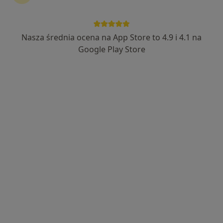
Nasza średnia ocena na App Store to 4.9 i 4.1 na
lek. dent. Kamila Kłosowska
Google Play Store
·
Więcej
Stomatolog
20 opinii
Morawskiego 2D, Poznań
•
Mapa
Dentopolis
Konsultacja stomatologiczna (kolejna wizyta)
130 zł
Specjalista nie oferuje umawiania online pod tym adresem.
Poproś o wizytę