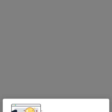
Bezpieczne płatności
dr n. med. Katarzyna Zaborowicz
·
Więcej
Stomatolog dziecięcy, Stomatolog
21 opinii
Obronna 4, Poznań
•
Mapa
Słoń Zębalski NZOZ Obronna
Konsultacja stomatologiczna (kolejna wizyta)
150 zł
Specjalista nie oferuje umawiania online pod tym adresem.
Poproś o wizytę