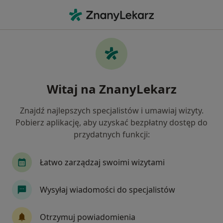
Me
Stomatolog • Suchy Las, wielkopolskie
Filtry
Ubezpieczenie
Mapa
Polecani stomatolodzy w Suchym Lasie
Witaj na ZnanyLekarz
Jak działają wyniki wyszukiwania
Znajdź najlepszych specjalistów i umawiaj wizyty.
Pobierz aplikację, aby uzyskać bezpłatny dostęp do
Wybierz swoje ubezpieczenie
przydatnych funkcji:
NFZ
LUX MED
Łatwo zarządzaj swoimi wizytami
Wysyłaj wiadomości do specjalistów
Otrzymuj powiadomienia