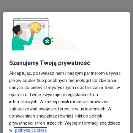
Pokaż profil
Szanujemy Twoją prywatność
Akceptując, pozwalasz nam i naszym partnerom używać
lek. Anna Kaczmarek-Hampel
plików cookie (lub podobnych technologii) do zbierania
·
Więcej
Stomatolog
danych do celów statystycznych i dostarczania treści w
59 opinii
oparciu o Twoje zwyczaje przeglądania stron
internetowych. W każdej chwili możesz sprawdzić i
Mateckiego 4A/56, Poznań
•
Mapa
zaktualizować swoje preferencje w ustawieniach. W
DuoDenti
ustawieniach znajdziesz również linki do polityk
Konsultacja stomatologiczna
200 zł
prywatności stron trzecich. Więcej informacji znajdziesz
Specjalista nie oferuje umawiania online pod tym adresem.
w
polityka cookies