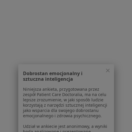
Specjalista nie oferuje umawiania online pod tym adresem.
Poproś o wizytę
1
2
3
4
5
6
7
Powiązane wyszukiwania
|
Oferty pracy - Stomatolog
W pobliżu Suchego Lasu
Stomatolodzy w Poznaniu
Dobrostan emocjonalny i
sztuczna inteligencja
Stomatolodzy w Luboniu
Niniejsza ankieta, przygotowana przez
Stomatolodzy w Swarzędzu
zespół Patient Care Doctoralia, ma na celu
lepsze zrozumienie, w jaki sposób ludzie
Stomatolodzy w Gnieznie
korzystają z narzędzi sztucznej inteligencji
jako wsparcia dla swojego dobrostanu
Stomatolodzy w Kościanie
emocjonalnego i zdrowia psychicznego.
Więcej (14)
Udział w ankiecie jest anonimowy, a wyniki
będą analizowane i prezentowane