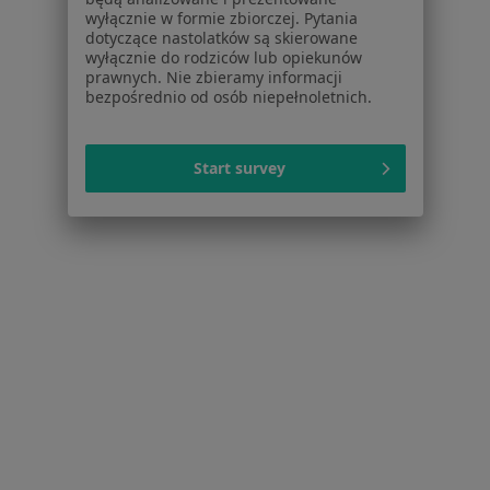
Więcej w kategorii: W pobliżu Suchego Lasu
wyłącznie w formie zbiorczej. Pytania
dotyczące nastolatków są skierowane
Najczęstsze schorzenia
wyłącznie do rodziców lub opiekunów
Próchnica Suchy Las
prawnych. Nie zbieramy informacji
bezpośrednio od osób niepełnoletnich.
Ból zęba Suchy Las
Braki zębowe Suchy Las
Start survey
Choroby dziąseł Suchy Las
Kamień nazębny Suchy Las
Więcej (14)
Więcej w kategorii: Najczęstsze schorzenia
Strona Główna
Stomatolog
Suchy Las
Zmień miasto
Zmień miasto