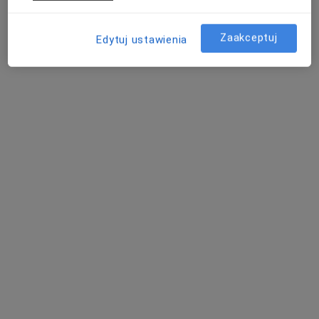
Poproś o wizytę
Zaakceptuj
Edytuj ustawienia
lek. dent. Alicja Podgórska
Stomatolog
27 opinii
Wojskowa 14/1, Biedrusko, Poznań
•
Mapa
Altom Clinic Biedrusko
Konsultacja stomatologiczna
od 200 zł
Specjalista nie oferuje umawiania online pod tym adresem.