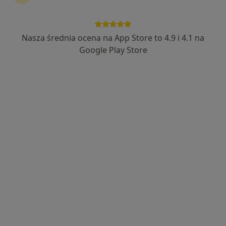
Nasza średnia ocena na App Store to 4.9 i 4.1 na
lek. dent. Paulina Wudel
Google Play Store
·
Więcej
Stomatolog
35 opinii
Obornicka 287, Poznań
•
Mapa
Pozdental Stomatologia - Dentysta Poznań | Implanty | Chirurgia | Wybielanie Zębów
Badanie stomatologiczne
od 150 zł
Specjalista nie oferuje umawiania online pod tym adresem.
Poproś o wizytę