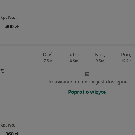
Centrum Medyczne PZU Zdrowie Gorzów Wlkp. Nowa 5
400 zł
Dziś
Jutro
Ndz,
Pon,
7 Sie
8 Sie
9 Sie
10 Sie
log
Umawianie online nie jest dostępne
Poproś o wizytę
Centrum Medyczne PZU Zdrowie Gorzów Wlkp. Nowa 5
360 zł