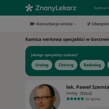
specjaliz
Konsultacje online
Ubezpiec
Kamica nerkowa specjaliści w Gorzowi
Jakiego specjalisty szukasz?
Urolog
Chirurg
Radiolog
lek. Paweł Szeml
·
Więcej
Urolog
83 opinie