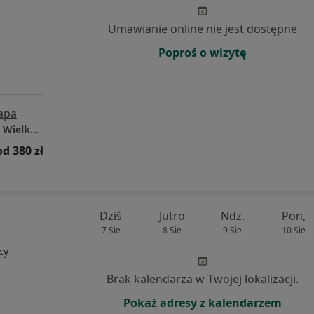
Umawianie online nie jest dostępne
Poproś o wizytę
apa
Centrum Medyczne Grupa LUX MED Gorzów Wielkopolski - Walczaka 41B
od 380 zł
Dziś
Jutro
Ndz,
Pon,
7 Sie
8 Sie
9 Sie
10 Sie
cy
Brak kalendarza w Twojej lokalizacji.
Pokaż adresy z kalendarzem