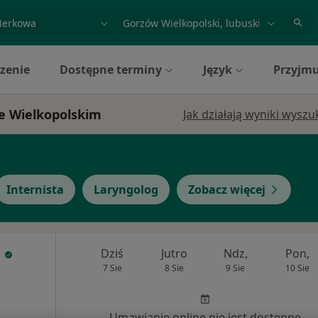
acja, badanie lub nazwisko
miasto lub dzielnica
zenie
Dostępne terminy
Język
Przyjmu
e Wielkopolskim
Jak działają wyniki wysz
Internista
Laryngolog
Zobacz więcej
a
Dziś
Jutro
Ndz,
Pon,
7 Sie
8 Sie
9 Sie
10 Sie
Umawianie online nie jest dostępne