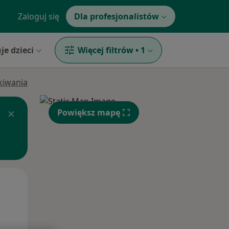
Zaloguj się
Dla profesjonalistów
je dzieci
Więcej filtrów
•
1
ukiwania
Powiększ mapę
Wt,
Śr,
Czw,
11 Sie
12 Sie
13 Sie