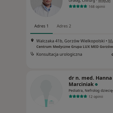
·
Więcej
Urolog, Chirurg
168 opinii
Adres 1
Adres 2
Walczaka 41b, Gorzów Wielkopolski
•
M
Konsultacja urologiczna
dr n. med. Hanna
Marciniak
Pediatra, Nefrolog dziecię
12 opinii