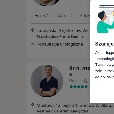
Adres 1
Adres 2
Adres 3
Londyńska 9 e, Gorzów Wielkopolski
•
M
Przychodnia Prima Familia
Szanuje
Konsultacja urologiczna
Akceptując
technologii
Twoje zwyc
dr n. med. Adam 
zaktualizo
do polityk 
·
Więcej
Urolog
216 opinii
Mostowa 12, piętro 1, Gorzów Wielk
Aesthetic Centrum Medyczne