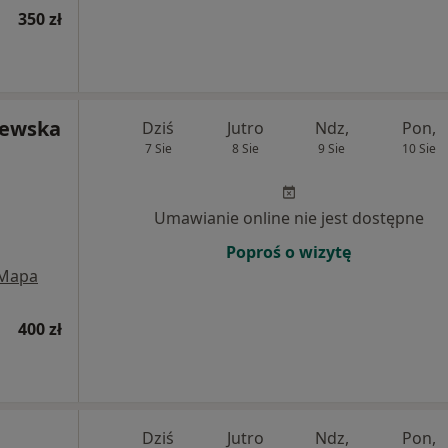
350 zł
jewska
Dziś
Jutro
Ndz,
Pon,
7 Sie
8 Sie
9 Sie
10 Sie
Umawianie online nie jest dostępne
Poproś o wizytę
Mapa
400 zł
Dziś
Jutro
Ndz,
Pon,