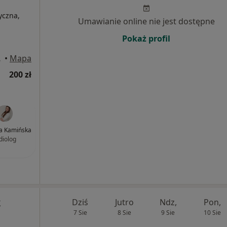
yczna,
Umawianie online nie jest dostępne
Pokaż profil
opolski
•
Mapa
200 zł
ga Kamińska
diolog
k
Dziś
Jutro
Ndz,
Pon,
7 Sie
8 Sie
9 Sie
10 Sie