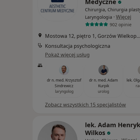
Medyczne
Chirurgia, Chirurgia plast
·
Więcej
Laryngologia
902 opinie
Mostowa 12, piętro 1, Gorzów Wielk
Konsultacja psychologiczna
Pokaż więcej usług
dr n. med. Krzysztof
dr n. med. Adam
lek. Ol
Sindrewicz
Kurpik
ra
laryngolog
urolog
Zobacz wszystkich 15 specjalistów
lek. Adam Henry
Wilkos