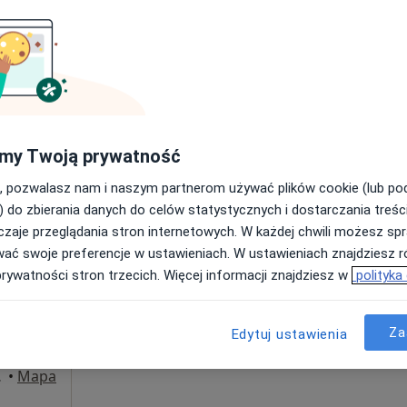
Poproś o wizytę
apa
my Twoją prywatność
od 400 zł
, pozwalasz nam i naszym partnerom używać plików cookie (lub p
) do zbierania danych do celów statystycznych i dostarczania treśc
zaje przeglądania stron internetowych. W każdej chwili możesz spr
Kurpik
Dziś
Jutro
Ndz,
Pon,
wać swoje preferencje w ustawieniach. W ustawieniach znajdziesz ró
7 Sie
8 Sie
9 Sie
10 Sie
prywatności stron trzecich. Więcej informacji znajdziesz w
polityka
Umawianie online nie jest dostępne
Za
Edytuj ustawienia
Poproś o wizytę
opolski
•
Mapa