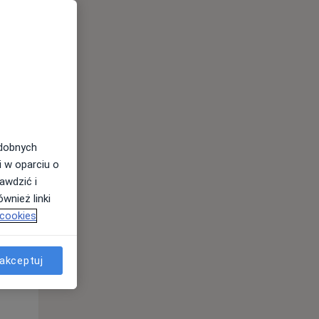
odobnych
i w oparciu o
awdzić i
Wt,
Śr,
Czw,
wnież linki
11 Sie
12 Sie
13 Sie
 cookies
akceptuj