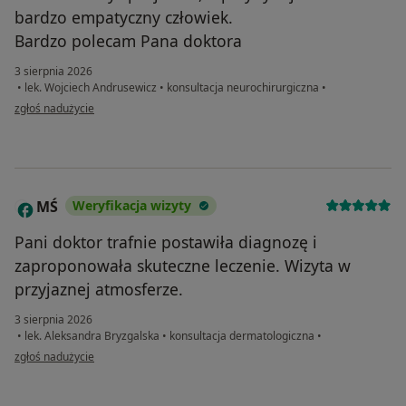
bardzo empatyczny człowiek.
Bardzo polecam Pana doktora
3 sierpnia 2026
•
lek. Wojciech Andrusewicz
•
konsultacja neurochirurgiczna
•
w opinii użytkownika Bogumiła
zgłoś nadużycie
MŚ
Weryfikacja wizyty
M
Pani doktor trafnie postawiła diagnozę i
zaproponowała skuteczne leczenie. Wizyta w
przyjaznej atmosferze.
3 sierpnia 2026
•
lek. Aleksandra Bryzgalska
•
konsultacja dermatologiczna
•
w opinii użytkownika MŚ
zgłoś nadużycie