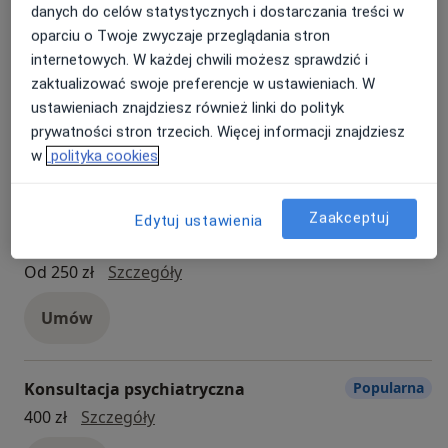
Wszystkie
danych do celów statystycznych i dostarczania treści w
oparciu o Twoje zwyczaje przeglądania stron
internetowych. W każdej chwili możesz sprawdzić i
zaktualizować swoje preferencje w ustawieniach. W
Konsultacja laryngologiczna
Popularna
ustawieniach znajdziesz również linki do polityk
konsultacja laryngologiczna
270 zł
Szczegóły
prywatności stron trzecich. Więcej informacji znajdziesz
w
polityka cookies
Umów
Zaakceptuj
Edytuj ustawienia
Konsultacja dermatologiczna
Popularna
konsultacja dermatologiczna
Od 250 zł
Szczegóły
Umów
Konsultacja psychiatryczna
Popularna
konsultacja psychiatryczna
400 zł
Szczegóły