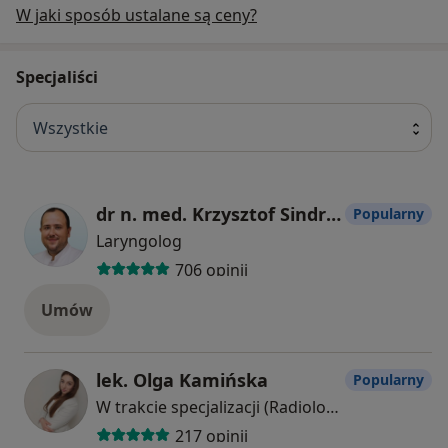
W jaki sposób ustalane są ceny?
Specjaliści
Wszystkie
dr n. med. Krzysztof Sindrewicz
Popularny
Laryngolog
706 opinii
Umów
lek. Olga Kamińska
Popularny
W trakcie specjalizacji (Radiolog), Ultrasonografista
217 opinii