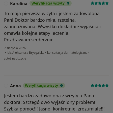
Karolina
Weryfikacja wizyty
K
To moja pierwsza wizyta i jestem zadowolona.
Pani Doktor bardzo miła, rzetelna,
zaangażowana. Wszystko dokładnie wyjaśnia i
omawia kolejne etapy leczenia.
Pozdrawiam serdecznie
7 sierpnia 2026
•
lek. Aleksandra Bryzgalska
•
konsultacja dermatologiczna
•
w opinii użytkownika Karolina
zgłoś nadużycie
Anna
Weryfikacja wizyty
A
Jestem bardzo zadowolona z wizyty u Pana
doktora! Szczegółowo wyjaśniony problem!
Szybka pomoc!!! Jasno, konkretnie, zrozumiale!!!