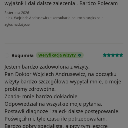
wyjaśnił i dał dalsze zalecenia . Bardzo Polecam
3 sierpnia 2026
•
lek. Wojciech Andrusewicz
•
konsultacja neurochirurgiczna
•
w opinii użytkownika G.P.
zgłoś nadużycie
Bogumiła
Weryfikacja wizyty
B
Jestem bardzo zadowolona z wizyty.
Pan Doktor Wojciech Andrusewicz, na początku
wizyty bardzo szczegółowo wypytał mnie, o moje
problemy zdrowotne.
Zbadał mnie bardzo dokładnie.
Odpowiedział na wszystkie moje pytania.
Postawił diagnozę i zalecił dalsze postępowanie.
Poświęcił mi, tyle czasu ile potrzebowałam.
Bardzo dobry specjalista, a przy tym jeszcze