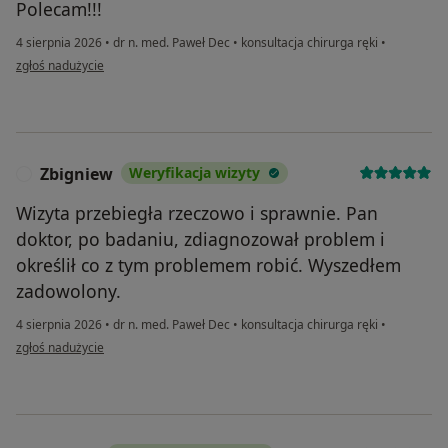
Polecam!!!
4 sierpnia 2026
•
dr n. med. Paweł Dec
•
konsultacja chirurga ręki
•
w opinii użytkownika Anna
zgłoś nadużycie
Zbigniew
Weryfikacja wizyty
Z
Wizyta przebiegła rzeczowo i sprawnie. Pan
doktor, po badaniu, zdiagnozował problem i
określił co z tym problemem robić. Wyszedłem
zadowolony.
4 sierpnia 2026
•
dr n. med. Paweł Dec
•
konsultacja chirurga ręki
•
w opinii użytkownika Zbigniew
zgłoś nadużycie