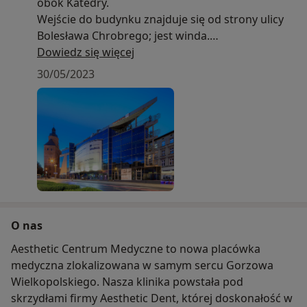
obok Katedry.
Wejście do budynku znajduje się od strony ulicy
Bolesława Chrobrego; jest winda.
Niedaleko znajduje się przystanek tramwajowy,
Dowiedz się więcej
gdzie zatrzymują się tramwaje linii 1, 2, 3, a także
30/05/2023
przystanek autobusowy linii 100, 101, 103, 401,
125, 108, 110, 111, 112, 116, 118, 121, 127, 133,
134, 136.
O nas
Aesthetic Centrum Medyczne to nowa placówka
medyczna zlokalizowana w samym sercu Gorzowa
Wielkopolskiego. Nasza klinika powstała pod
skrzydłami firmy Aesthetic Dent, której doskonałość w