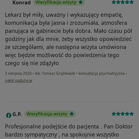
Konrad
Weryfikacja wizyty
K
Lekarz był miły, uważny i wykazujący empatię,
komunikacja była jasna i zrozumiała, atmosfera
panująca w gabinecie była dobra. Mało czasu pół
godziny jak dla mnie, żeby wszystko opowiedzieć
ze szczegółami, ale następna wizyta umówiona
więc będzie możliwość do powiedzenia tego
czego się nie zdążyło
3 sierpnia 2026
•
lek. Tomasz Grąźlewski
•
konsultacja psychiatryczna
•
w opinii użytkownika Konrad
zgłoś nadużycie
G.P.
Weryfikacja wizyty
G
Profesjonalne podejście do pacjenta . Pan Doktor
bardzo sympatyczny , na spokojnie wszystko