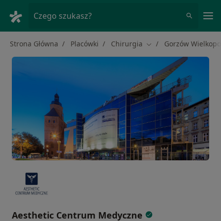
Me
Czego szukasz?
Strona Główna
Placówki
Chirurgia
Gorzów Wielkopo
Zmień miasto
Aesthetic Centrum Medyczne