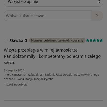
Szukaj w opiniach
Sławka.G
Numer telefonu zweryfikowany
S
Wizyta przebiegła w miłej atmosferze
Pan doktor miły i kompetentny polecam z całego
serca.
7 sierpnia 2026
•
lek. Kanstantsin Kalupakha
•
Badanie USG Doppler naczyń wybranego
obszaru + konsultacja specjalistyczna
w opinii użytkownika Sławka.G
•
zgłoś nadużycie