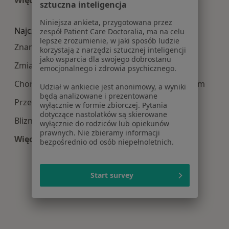
sztuczna inteligencja
Więcej w kategorii: Najpopularniesze centra m
Niniejsza ankieta, przygotowana przez
Najczęście leczone choroby
zespół Patient Care Doctoralia, ma na celu
lepsze zrozumienie, w jaki sposób ludzie
Znamiona w Gorzowie Wielkopolskim
korzystają z narzędzi sztucznej inteligencji
jako wsparcia dla swojego dobrostanu
Zmiany skórne w Gorzowie Wielkopolskim
emocjonalnego i zdrowia psychicznego.
Choroby chirurgiczne w Gorzowie Wielkopolskim
Udział w ankiecie jest anonimowy, a wyniki
będą analizowane i prezentowane
Przepuklina w Gorzowie Wielkopolskim
wyłącznie w formie zbiorczej. Pytania
dotyczące nastolatków są skierowane
Blizny w Gorzowie Wielkopolskim
wyłącznie do rodziców lub opiekunów
prawnych. Nie zbieramy informacji
Więcej (15)
bezpośrednio od osób niepełnoletnich.
Więcej w kategorii: Najczęście leczone choroby
Start survey