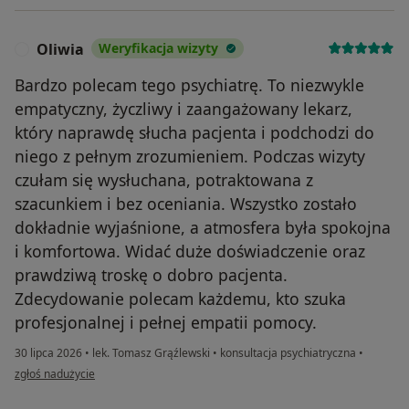
Oliwia
Weryfikacja wizyty
O
Bardzo polecam tego psychiatrę. To niezwykle
empatyczny, życzliwy i zaangażowany lekarz,
który naprawdę słucha pacjenta i podchodzi do
niego z pełnym zrozumieniem. Podczas wizyty
czułam się wysłuchana, potraktowana z
szacunkiem i bez oceniania. Wszystko zostało
dokładnie wyjaśnione, a atmosfera była spokojna
i komfortowa. Widać duże doświadczenie oraz
prawdziwą troskę o dobro pacjenta.
Zdecydowanie polecam każdemu, kto szuka
profesjonalnej i pełnej empatii pomocy.
30 lipca 2026
•
lek. Tomasz Grąźlewski
•
konsultacja psychiatryczna
•
w opinii użytkownika Oliwia
zgłoś nadużycie