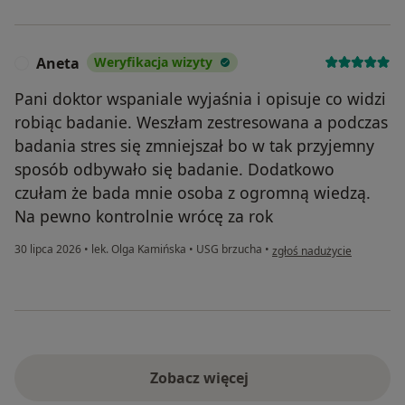
Aneta
Weryfikacja wizyty
A
Pani doktor wspaniale wyjaśnia i opisuje co widzi
robiąc badanie. Weszłam zestresowana a podczas
badania stres się zmniejszał bo w tak przyjemny
sposób odbywało się badanie. Dodatkowo
czułam że bada mnie osoba z ogromną wiedzą.
Na pewno kontrolnie wrócę za rok
w opinii użytkownika Anet
30 lipca 2026
•
lek. Olga Kamińska
•
USG brzucha
•
zgłoś nadużycie
Zobacz więcej