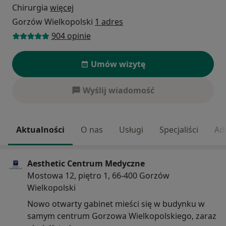
Chirurgia
więcej
Gorzów Wielkopolski
1 adres
904 opinie
Umów wizytę
Wyślij wiadomość
Aktualności
O nas
Usługi
Specjaliści
Ad
Aesthetic Centrum Medyczne
Mostowa 12, piętro 1, 66-400 Gorzów
Wielkopolski
Nowo otwarty gabinet mieści się w budynku w
samym centrum Gorzowa Wielkopolskiego, zaraz