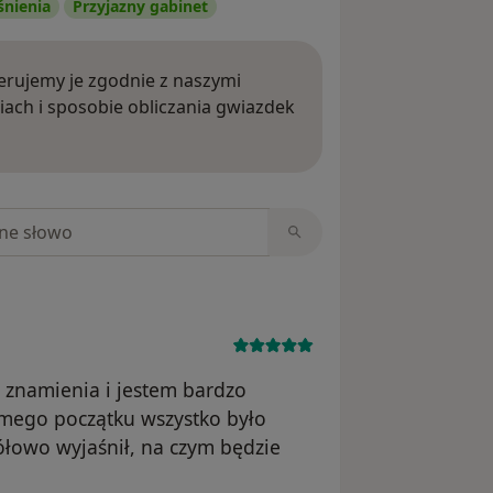
śnienia
Przyjazny gabinet
rujemy je zgodnie z naszymi
iach i sposobie obliczania gwiazdek
ięcej o opiniach
niach
 znamienia i jestem bardzo
amego początku wszystko było
ółowo wyjaśnił, na czym będzie