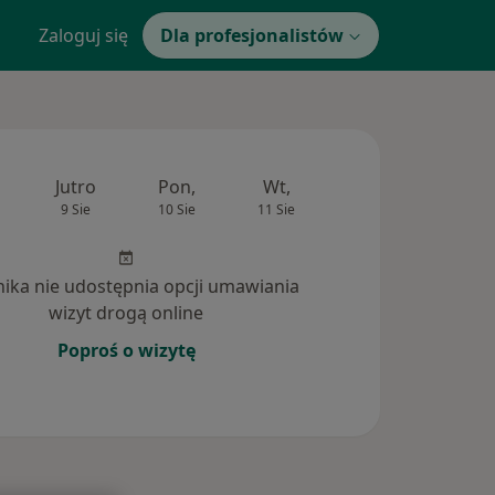
Zaloguj się
Dla profesjonalistów
Jutro
Pon,
Wt,
Śr,
Czw
9 Sie
10 Sie
11 Sie
12 Sie
13 Si
inika nie udostępnia opcji umawiania
wizyt drogą online
Poproś o wizytę