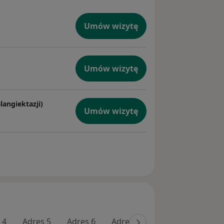
Umów wizytę
Umów wizytę
langiektazji)
Umów wizytę
 4
Adres 5
Adres 6
Adres 7