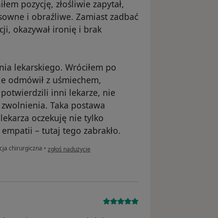
łem pozycję, złośliwie zapytał,
owne i obraźliwe. Zamiast zadbać
ji, okazywał ironię i brak
ia lekarskiego. Wróciłem po
ale odmówił z uśmiechem,
potwierdzili inni lekarze, nie
 zwolnienia. Taka postawa
lekarza oczekuję nie tylko
 empatii – tutaj tego zabrakło.
w opinii użytkownika Wojciech
cja chirurgiczna
•
zgłoś nadużycie