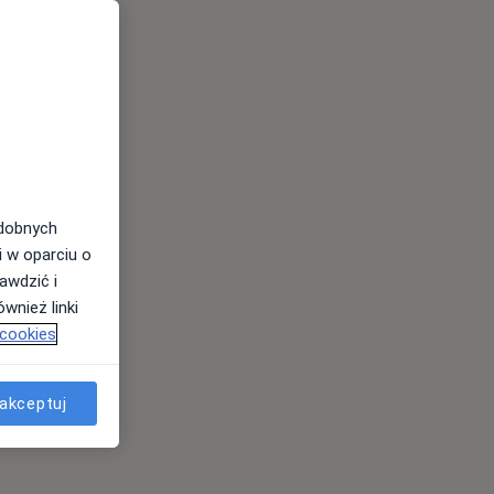
odobnych
i w oparciu o
awdzić i
wnież linki
 cookies
akceptuj