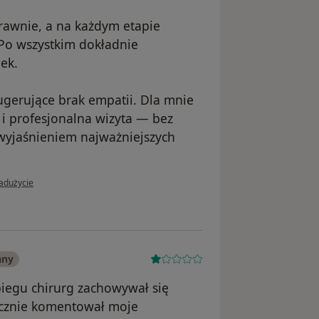
rawnie, a na każdym etapie
 Po wszystkim dokładnie
ek.
gerujące brak empatii. Dla mnie
 i profesjonalna wizyta — bez
wyjaśnieniem najważniejszych
i użytkownika Piotr
nadużycie
any
biegu chirurg zachowywał się
nicznie komentował moje