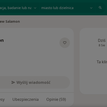
acja, badanie lub nazwisko
miasto lub dzielnica
iew Salamon
to
on
Dziś
8 Sie
lizacjach
Ta kl
Wyślij wiadomość
esy
Ubezpieczenia
Opinie (59)