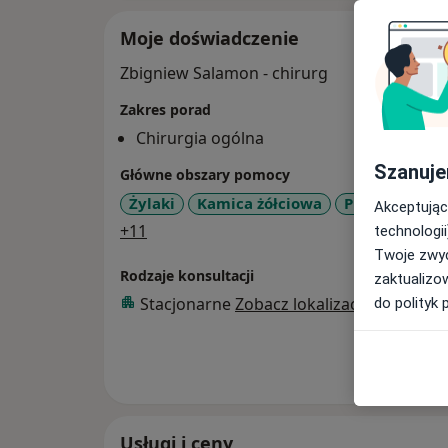
Moje doświadczenie
Zbigniew Salamon - chirurg
Zakres porad
Chirurgia ogólna
Szanuje
Główne obszary pomocy
Żylaki
Kamica żółciowa
Przepuklina
Akceptując
a11y_sr_more_diseases
+11
technologii
Twoje zwyc
Rodzaje konsultacji
zaktualizo
Stacjonarne
Zobacz lokalizacje (1)
do polityk 
Pokaż wi
o 
Usługi i ceny