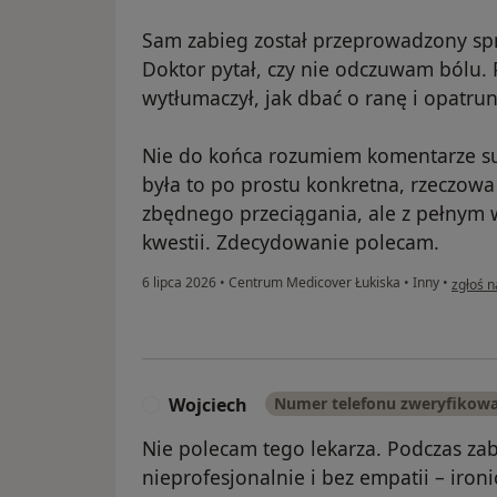
Sam zabieg został przeprowadzony sp
Doktor pytał, czy nie odczuwam bólu.
wytłumaczył, jak dbać o ranę i opatrun
Nie do końca rozumiem komentarze su
była to po prostu konkretna, rzeczowa
zbędnego przeciągania, ale z pełnym 
kwestii. Zdecydowanie polecam.
w opini
6 lipca 2026
•
Centrum Medicover Łukiska
•
Inny
•
zgłoś 
Wojciech
Numer telefonu zweryfikow
W
Nie polecam tego lekarza. Podczas za
nieprofesjonalnie i bez empatii – iro