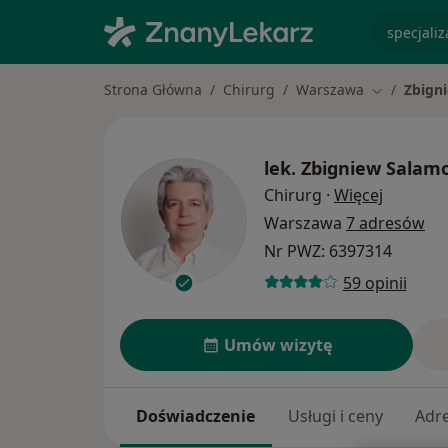
specjaliz
Strona Główna
Chirurg
Warszawa
Zbign
Zmień mias
lek.
Zbigniew Salam
O specja
Chirurg
·
Więcej
Warszawa
7 adresów
Nr PWZ: 6397314
59 opinii
Umów wizytę
Doświadczenie
Usługi i ceny
Adr