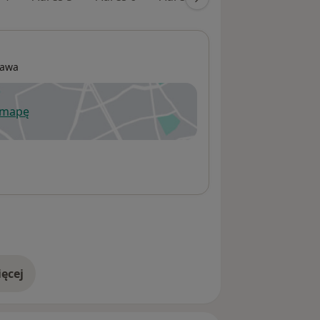
zawa
 mapę
wiera się w nowej karcie
ęcej
adresie