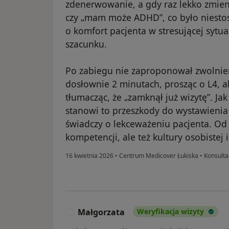
zdenerwowanie, a gdy raz lekko zmieni
czy „mam może ADHD”, co było niestos
o komfort pacjenta w stresującej sytuac
szacunku.
Po zabiegu nie zaproponował zwolnien
dosłownie 2 minutach, prosząc o L4, 
tłumacząc, że „zamknął już wizytę”. Jak 
stanowi to przeszkody do wystawienia
świadczy o lekceważeniu pacjenta. Od 
kompetencji, ale też kultury osobistej i
16 kwietnia 2026
•
Centrum Medicover Łukiska
•
Konsulta
Małgorzata
Weryfikacja wizyty
M