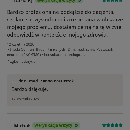
Daria KJ
Weryfikacja wizyty
D
Bardzo profesjonalne podejście do pacjenta.
Czułam się wysłuchana i zrozumiana w obszarze
mojego problemu, dostałam pełną na tę wizytę
odpowiedź w kontekście mojego zdrowia.
12 kwietnia 2026
•
Insula Centrum Badań Klinicznych - Dr n. med. Żanna Pastuszak
neurolog (ENG/EMG)
•
Konsultacja neurologiczna
w opinii użytkownika Daria KJ
•
zgłoś nadużycie
dr n. med. Żanna Pastuszak
Bardzo dziękuję.
12 kwietnia 2026
Michał
Weryfikacja wizyty
M