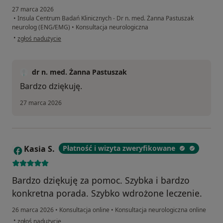
27 marca 2026
•
Insula Centrum Badań Klinicznych - Dr n. med. Żanna Pastuszak
neurolog (ENG/EMG)
•
Konsultacja neurologiczna
w opinii użytkownika Ewa
•
zgłoś nadużycie
dr n. med. Żanna Pastuszak
Bardzo dziękuję.
27 marca 2026
Kasia S.
Płatność i wizyta zweryfikowane
K
Bardzo dziękuję za pomoc. Szybka i bardzo
konkretna porada. Szybko wdrożone leczenie.
26 marca 2026
•
Konsultacja online
•
Konsultacja neurologiczna online
w opinii użytkownika Kasia S.
•
zgłoś nadużycie