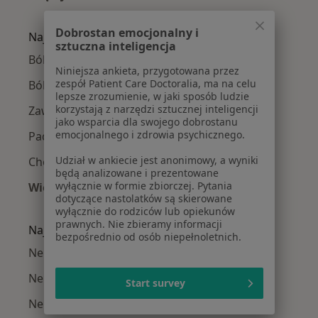
Więcej w kategorii: Neurolodzy w pobliżu
Dobrostan emocjonalny i
Najczęście leczone choroby
sztuczna inteligencja
Bóle głowy w Łodzi
Niniejsza ankieta, przygotowana przez
zespół Patient Care Doctoralia, ma na celu
Bóle kręgosłupa w Łodzi
lepsze zrozumienie, w jaki sposób ludzie
korzystają z narzędzi sztucznej inteligencji
Zawroty głowy w Łodzi
jako wsparcia dla swojego dobrostanu
emocjonalnego i zdrowia psychicznego.
Padaczka w Łodzi
Udział w ankiecie jest anonimowy, a wyniki
Choroby neurologiczne w Łodzi
będą analizowane i prezentowane
wyłącznie w formie zbiorczej. Pytania
Więcej (15)
dotyczące nastolatków są skierowane
Więcej w kategorii: Najczęście leczone chorob
wyłącznie do rodziców lub opiekunów
prawnych. Nie zbieramy informacji
Najpopularniejsze ubezpieczenia
bezpośrednio od osób niepełnoletnich.
Neurolodzy z Allianz w Łodzi
Neurolodzy z Medicover w Łodzi
Start survey
Neurolodzy z NFZ w Łodzi