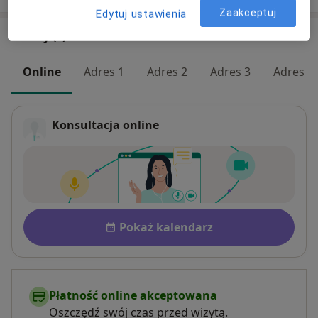
Zaakceptuj
Edytuj ustawienia
Adresy (8)
Online
Adres 1
Adres 2
Adres 3
Adres 4
Konsultacja online
Dostępność
Pokaż kalendarz
Płatność online akceptowana
Oszczędź swój czas przed wizytą.