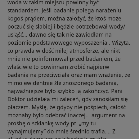
woda w takim miejscu powinny być
standardem. Jeśli badanie polega narażeniu
kogoś prądem, można założyć, że ktoś może
poczuć się słabiej i będzie potrzebował wody/
usiąść… dawno się tak nie zawiodłam na
poziomie podstawowego wyposażenia . Wizyta,
co prawda w dość miłej atmosferze, ale nikt
mnie nie poinformował przed badaniem, że
właściwie to powinnam zrobić najpierw
badania na przeciwciała oraz mam wrażenie, że
mimo ewidentnie źle znoszonego badania,
najważniejsze było szybko ją zakończyć. Pani
Doktor udzielała mi zaleceń, gdy zanosiłam się
płaczem. Myślę, że gdyby nie pośpiech, całość
moznaby było odebrać inaczej… argument na
prośbę o szklankę wody pt. „my tu
wynajmujemy” do mnie średnio trafia…. Z