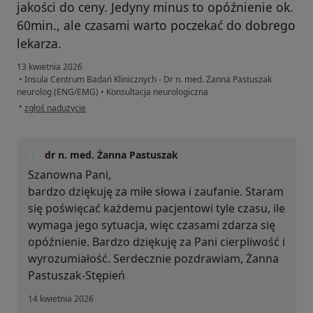
jakości do ceny. Jedyny minus to opóźnienie ok.
60min., ale czasami warto poczekać do dobrego
lekarza.
13 kwietnia 2026
•
Insula Centrum Badań Klinicznych - Dr n. med. Żanna Pastuszak
neurolog (ENG/EMG)
•
Konsultacja neurologiczna
w opinii użytkownika Patrycja
•
zgłoś nadużycie
dr n. med. Żanna Pastuszak
Szanowna Pani,
bardzo dziękuję za miłe słowa i zaufanie. Staram
się poświęcać każdemu pacjentowi tyle czasu, ile
wymaga jego sytuacja, więc czasami zdarza się
opóźnienie. Bardzo dziękuję za Pani cierpliwość i
wyrozumiałość. Serdecznie pozdrawiam, Żanna
Pastuszak-Stępień
14 kwietnia 2026