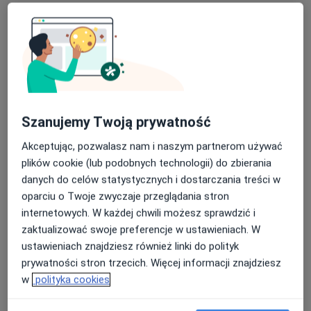
Badanie EMG - elektromiografia - zespół korzeniowy 1
kończyna
250 zł
Szczegóły
Konsultacja telefoniczna - Neurolog
200 zł - 300 zł
Szczegóły
Szanujemy Twoją prywatność
Akceptując, pozwalasz nam i naszym partnerom używać
Konsultacja telefoniczna
plików cookie (lub podobnych technologii) do zbierania
200 zł - 300 zł
Szczegóły
danych do celów statystycznych i dostarczania treści w
oparciu o Twoje zwyczaje przeglądania stron
Konsultacja online
internetowych. W każdej chwili możesz sprawdzić i
200 zł - 300 zł
Szczegóły
zaktualizować swoje preferencje w ustawieniach. W
ustawieniach znajdziesz również linki do polityk
+ 24 usługi
prywatności stron trzecich. Więcej informacji znajdziesz
w
polityka cookies
W jaki sposób ustalane są ceny?