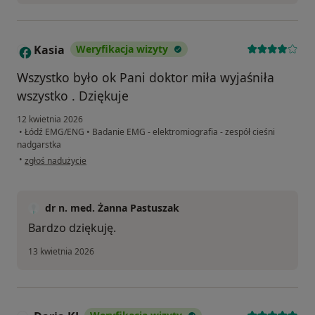
Kasia
Weryfikacja wizyty
K
Wszystko było ok Pani doktor miła wyjaśniła
wszystko . Dziękuje
12 kwietnia 2026
•
Łódź EMG/ENG
•
Badanie EMG - elektromiografia - zespół cieśni
nadgarstka
w opinii użytkownika Kasia
•
zgłoś nadużycie
dr n. med. Żanna Pastuszak
Bardzo dziękuję.
13 kwietnia 2026