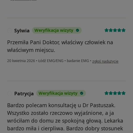
Sylwia
Weryfikacja wizyty
S
Przemiła Pani Doktor, właściwy człowiek na
właściwym miejscu.
w opinii użytkownika Syl
20 kwietnia 2026
•
Łódź EMG/ENG
•
badanie EMG
•
zgłoś nadużycie
Patrycja
Weryfikacja wizyty
P
Bardzo polecam konsultację u Dr Pastuszak.
Wszystko zostało rzeczowo wyjaśnione, a ja
wróciłam do domu ze spokojną głową. Lekarka
bardzo miła i cierpliwa. Bardzo dobry stosunek