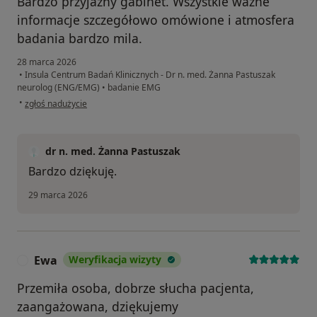
Bardzo przyjazny gabinet. Wszystkie ważne
informacje szczegółowo omówione i atmosfera
badania bardzo mila.
28 marca 2026
•
Insula Centrum Badań Klinicznych - Dr n. med. Żanna Pastuszak
neurolog (ENG/EMG)
•
badanie EMG
w opinii użytkownika JC
•
zgłoś nadużycie
dr n. med. Żanna Pastuszak
Bardzo dziękuję.
29 marca 2026
Ewa
Weryfikacja wizyty
E
Przemiła osoba, dobrze słucha pacjenta,
zaangażowana, dziękujemy