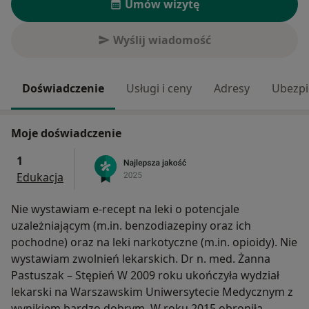
Umów wizytę
Wyślij wiadomość
Doświadczenie
Usługi i ceny
Adresy
Ubezpi
Moje doświadczenie
1
Edukacja
Nie wystawiam e-recept na leki o potencjale
uzależniającym (m.in. benzodiazepiny oraz ich
pochodne) oraz na leki narkotyczne (m.in. opioidy). Nie
wystawiam zwolnień lekarskich. Dr n. med. Żanna
Pastuszak – Stępień W 2009 roku ukończyła wydział
lekarski na Warszawskim Uniwersytecie Medycznym z
wynikiem bardzo dobrym. W roku 2015 obroniła