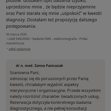
plusów: dostałam opis badania szybko,
uprzedzono mnie , że będzie nieprzyjemnie
oraz Pani starała się mnie „uspokoić” w kwestii
diagnozy. Dostałam też propozycję dalszego
postępowania.
30 marca 2026
•
Łódź EMG/ENG
•
Badanie EMG - elektromiografia - Próba
miasteniczna
w opinii użytkownika E.N.
•
zgłoś nadużycie
dr n. med. Żanna Pastuszak
Szanowna Pani,
odnosząc się do poruszonych przez Panią
kwestii, chciałabym wyjaśnić aspekty
merytoryczne i organizacyjne. Przede wszystkim
należy rozróżnić charakter świadczonych usług.
Rezerwacja dotyczyła konkretnego badania
diagnostycznego, a nie pełnej konsultacji