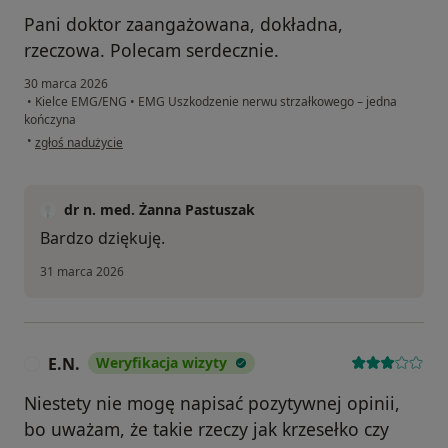
Pani doktor zaangażowana, dokładna,
rzeczowa. Polecam serdecznie.
30 marca 2026
•
Kielce EMG/ENG
•
EMG Uszkodzenie nerwu strzałkowego – jedna
kończyna
w opinii użytkownika Michał
•
zgłoś nadużycie
dr n. med. Żanna Pastuszak
Bardzo dziękuję.
31 marca 2026
E.N.
Weryfikacja wizyty
E
Niestety nie mogę napisać pozytywnej opinii,
bo uważam, że takie rzeczy jak krzesełko czy