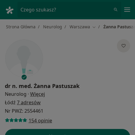
Me
Czego szukasz?
Strona Główna
Neurolog
Warszawa
Żanna Pastusz
Zmień miasto
dr n. med.
Żanna Pastuszak
O specjalizacjach
Neurolog
·
Więcej
Łódź
7 adresów
Nr PWZ: 2554461
154 opinie