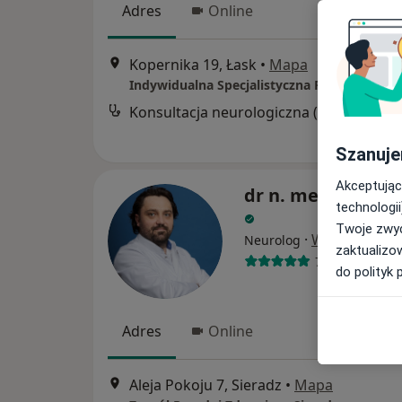
Adres
Online
Kopernika 19, Łask
•
Mapa
Konsultacja neur
Szanuje
Akceptując
dr n. med. Łukasz
technologii
Twoje zwyc
·
Więcej
Neurolog
zaktualizo
767 opinii
do polityk 
Adres
Online
Aleja Pokoju 7, Sieradz
•
Mapa