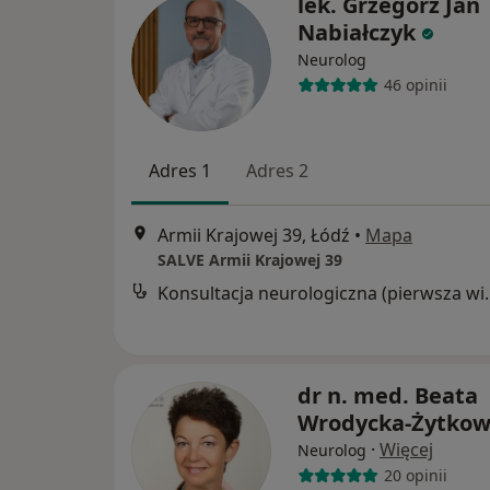
lek. Grzegorz Jan
Nabiałczyk
Neurolog
46 opinii
Adres 1
Adres 2
Armii Krajowej 39, Łódź
•
Mapa
SALVE Armii Krajowej 39
Konsultacja neur
dr n. med. Beata
Wrodycka-Żytkow
·
Więcej
Neurolog
20 opinii