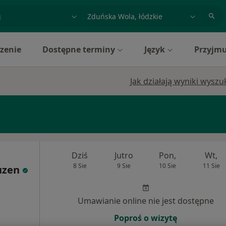
acja, badanie lub nazwisko
miasto lub dzielnica
zenie
Dostępne terminy
Język
Przyjmu
Jak działają wyniki wysz
Dziś
Jutro
Pon,
Wt,
8 Sie
9 Sie
10 Sie
11 Sie
uzen
Umawianie online nie jest dostępne
Poproś o wizytę