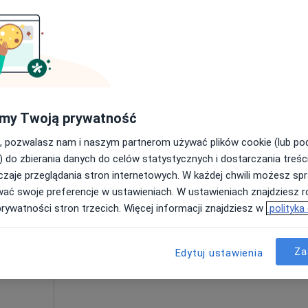
Indywidualna Specjalistyczna Praktyka Lekarska - Gabinet w Łasku
ologiczna (pierwsza wizyta)
450 zł
my Twoją prywatność
, pozwalasz nam i naszym partnerom używać plików cookie (lub p
 Jasek
Dziś
Jutro
Pon,
Wt,
) do zbierania danych do celów statystycznych i dostarczania treśc
8 Sie
9 Sie
10 Sie
11 Sie
zaje przeglądania stron internetowych. W każdej chwili możesz spr
wać swoje preferencje w ustawieniach. W ustawieniach znajdziesz ró
prywatności stron trzecich. Więcej informacji znajdziesz w
polityka
Brak kalendarza w Twojej lokalizacji.
Pokaż adresy z kalendarzem
Za
Edytuj ustawienia