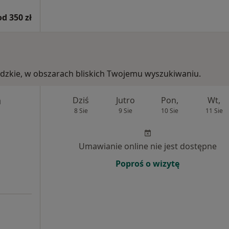
od 350 zł
łódzkie, w obszarach bliskich Twojemu wyszukiwaniu.
a
Dziś
Jutro
Pon,
Wt,
8 Sie
9 Sie
10 Sie
11 Sie
Umawianie online nie jest dostępne
Poproś o wizytę