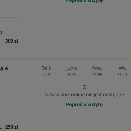
wy
300 zł
ka
Dziś
Jutro
Pon,
Wt,
8 Sie
9 Sie
10 Sie
11 Sie
Umawianie online nie jest dostępne
Poproś o wizytę
ologiczna (pierwsza wizyta)
250 zł