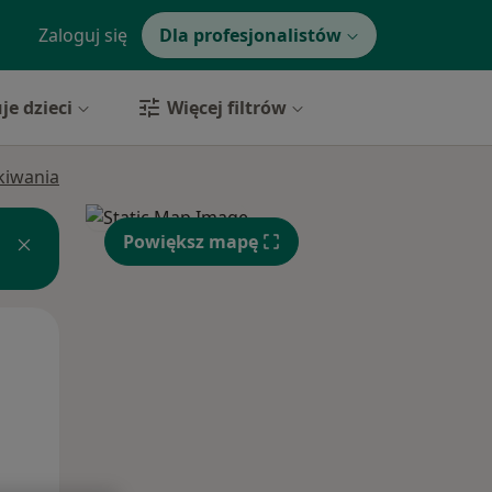
Zaloguj się
Dla profesjonalistów
je dzieci
Więcej filtrów
ukiwania
Powiększ mapę
Śr,
Czw,
Pt,
12 Sie
13 Sie
14 Sie