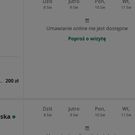
Dziś
Jutro
Pon,
Wt,
8 Sie
9 Sie
10 Sie
11 Sie
Umawianie online nie jest dostępne
Poproś o wizytę
ologiczna (pierwsza wizyta)
200 zł
Dziś
Jutro
Pon,
Wt,
ska
8 Sie
9 Sie
10 Sie
11 Sie