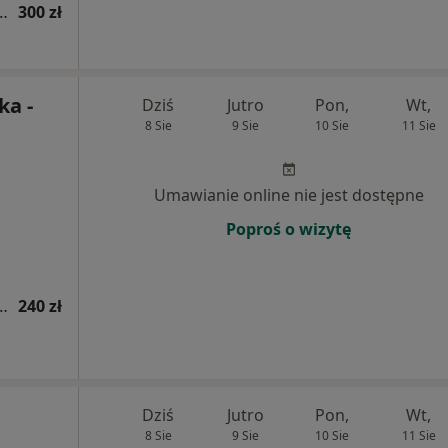
ologiczna (pierwsza wizyta)
300 zł
ka -
Dziś
Jutro
Pon,
Wt,
8 Sie
9 Sie
10 Sie
11 Sie
Umawianie online nie jest dostępne
Poproś o wizytę
ologiczna (pierwsza wizyta)
240 zł
Dziś
Jutro
Pon,
Wt,
8 Sie
9 Sie
10 Sie
11 Sie