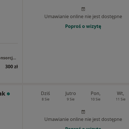
Umawianie online nie jest dostępne
Poproś o wizytę
Gabinet Neurologiczny Lidia Włodarczyk, Konsorcjum Lekarzy Specjalistów "Oczy-vista"
300 zł
ak
Dziś
Jutro
Pon,
Wt,
8 Sie
9 Sie
10 Sie
11 Sie
Umawianie online nie jest dostępne
Poproś o wizytę