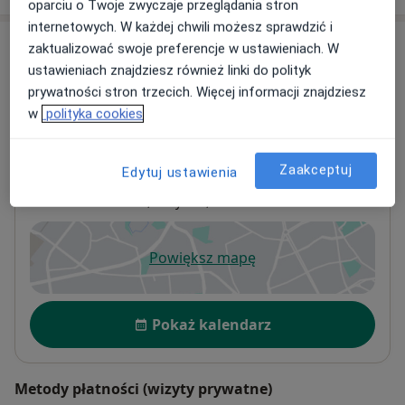
oparciu o Twoje zwyczaje przeglądania stron
internetowych. W każdej chwili możesz sprawdzić i
Adresy (3)
zaktualizować swoje preferencje w ustawieniach. W
ustawieniach znajdziesz również linki do polityk
Adres 1
Adres 2
Adres 3
prywatności stron trzecich. Więcej informacji znajdziesz
w
polityka cookies
Szpital LUX MED - Warszawa - ul. Puławska
Zaakceptuj
Edytuj ustawienia
455
Puławska 455,
Ursynów
, 02-801
Warszawa
Powiększ mapę
otwiera się w nowej karcie
Dostępność
Pokaż kalendarz
Metody płatności (wizyty prywatne)