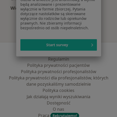
będą analizowane i prezentowane
Więcej (12)
wyłącznie w formie zbiorczej. Pytania
Więcej w kategorii: Najpopularniejsze ubezpi
dotyczące nastolatków są skierowane
wyłącznie do rodziców lub opiekunów
prawnych. Nie zbieramy informacji
bezpośrednio od osób niepełnoletnich.
Start survey
Serwis
Regulamin
Polityka prywatności pacjentów
Polityka prywatności profesjonalistów
Polityka prywatności dla profesjonalistów, których
dane pozyskaliśmy samodzielnie
Polityka cookies
Jak działają wyniki wyszukiwania
Dostępność
O nas
Praca
Rekrutujemy!