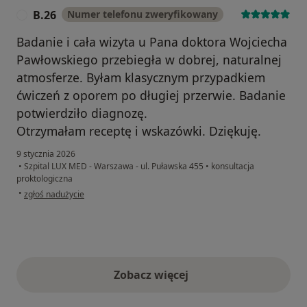
B.26
Numer telefonu zweryfikowany
B
Badanie i cała wizyta u Pana doktora Wojciecha
Pawłowskiego przebiegła w dobrej, naturalnej
atmosferze. Byłam klasycznym przypadkiem
ćwiczeń z oporem po długiej przerwie. Badanie
potwierdziło diagnozę.
Otrzymałam receptę i wskazówki. Dziękuję.
9 stycznia 2026
•
Szpital LUX MED - Warszawa - ul. Puławska 455
•
konsultacja
proktologiczna
w opinii użytkownika B.26
•
zgłoś nadużycie
Zobacz więcej
opinie powyżej