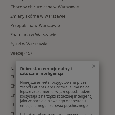
Choroby chirurgiczne w Warszawie
Zmiany skórne w Warszawie
Przepuklina w Warszawie
Znamiona w Warszawie
żylaki w Warszawie
Więcej (15)
Więcej w kategorii: Najczęście leczone chorob
Najpopularniejsze ubezpieczenia
Dobrostan emocjonalny i
sztuczna inteligencja
Chirurdzy z Medicover w Warszawie
Niniejsza ankieta, przygotowana przez
Chirurdzy z Allianz w Warszawie
zespół Patient Care Doctoralia, ma na celu
lepsze zrozumienie, w jaki sposób ludzie
Chirurdzy z INTER Polska w Warszawie
korzystają z narzędzi sztucznej inteligencji
jako wsparcia dla swojego dobrostanu
Chirurdzy z Signal Iduna w Warszawie
emocjonalnego i zdrowia psychicznego.
Chirurdzy z Compensa w Warszawie
Udział w ankiecie jest anonimowy, a wyniki