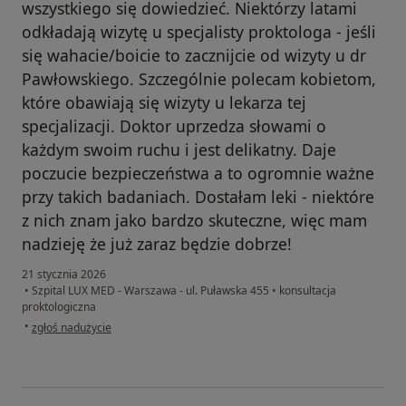
wszystkiego się dowiedzieć. Niektórzy latami
odkładają wizytę u specjalisty proktologa - jeśli
się wahacie/boicie to zacznijcie od wizyty u dr
Pawłowskiego. Szczególnie polecam kobietom,
które obawiają się wizyty u lekarza tej
specjalizacji. Doktor uprzedza słowami o
każdym swoim ruchu i jest delikatny. Daje
poczucie bezpieczeństwa a to ogromnie ważne
przy takich badaniach. Dostałam leki - niektóre
z nich znam jako bardzo skuteczne, więc mam
nadzieję że już zaraz będzie dobrze!
21 stycznia 2026
•
Szpital LUX MED - Warszawa - ul. Puławska 455
•
konsultacja
proktologiczna
w opinii użytkownika Kasia
•
zgłoś nadużycie