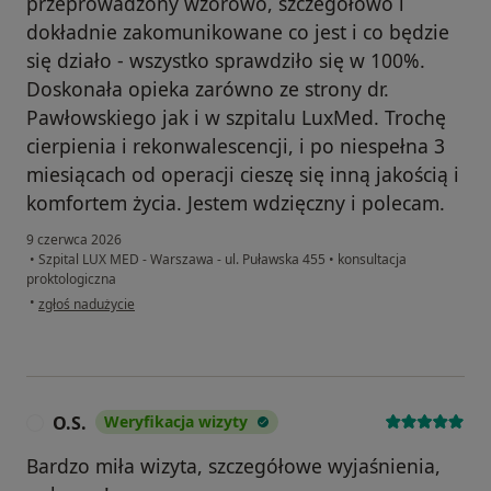
przeprowadzony wzorowo, szczegółowo i
dokładnie zakomunikowane co jest i co będzie
się działo - wszystko sprawdziło się w 100%.
Doskonała opieka zarówno ze strony dr.
Pawłowskiego jak i w szpitalu LuxMed. Trochę
cierpienia i rekonwalescencji, i po niespełna 3
miesiącach od operacji cieszę się inną jakością i
komfortem życia. Jestem wdzięczny i polecam.
9 czerwca 2026
•
Szpital LUX MED - Warszawa - ul. Puławska 455
•
konsultacja
proktologiczna
w opinii użytkownika P
•
zgłoś nadużycie
O.S.
Weryfikacja wizyty
O
Bardzo miła wizyta, szczegółowe wyjaśnienia,