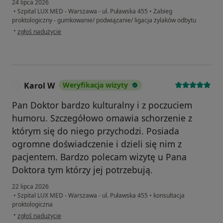
24 lipca 2026
•
Szpital LUX MED - Warszawa - ul. Puławska 455
•
Zabieg
proktologiczny - gumkowanie/ podwiązanie/ ligacja żylaków odbytu
w opinii użytkownika Kamila
•
zgłoś nadużycie
Karol W
Weryfikacja wizyty
K
Pan Doktor bardzo kulturalny i z poczuciem
humoru. Szczegółowo omawia schorzenie z
którym się do niego przychodzi. Posiada
ogromne doświadczenie i dzieli się nim z
pacjentem. Bardzo polecam wizytę u Pana
Doktora tym którzy jej potrzebują.
22 lipca 2026
•
Szpital LUX MED - Warszawa - ul. Puławska 455
•
konsultacja
proktologiczna
w opinii użytkownika Karol W
•
zgłoś nadużycie