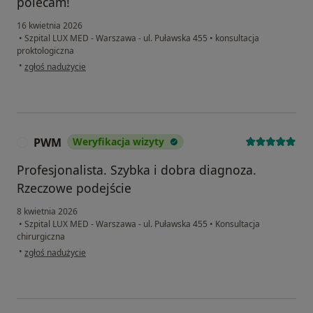
polecam!
16 kwietnia 2026
•
Szpital LUX MED - Warszawa - ul. Puławska 455
•
konsultacja
proktologiczna
w opinii użytkownika O.S.
•
zgłoś nadużycie
PWM
Weryfikacja wizyty
P
Profesjonalista. Szybka i dobra diagnoza.
Rzeczowe podejście
8 kwietnia 2026
•
Szpital LUX MED - Warszawa - ul. Puławska 455
•
Konsultacja
chirurgiczna
w opinii użytkownika PWM
•
zgłoś nadużycie