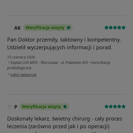
AK
Weryfikacja wizyty
A
Pan Doktor przemiły, taktowny i kompetentny.
Udzielił wyczerpujących informacji i porad.
15 czerwca 2026
•
Szpital LUX MED - Warszawa - ul. Puławska 455
•
konsultacja
proktologiczna
w opinii użytkownika AK
•
zgłoś nadużycie
P
Weryfikacja wizyty
Doskonały lekarz, świetny chirurg - cały proces
leczenia (zarówno przed jak i po operacji)