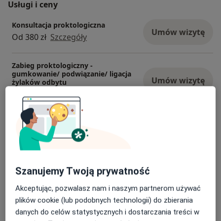
Usługi i ceny
Konsultacja proktologiczna
Umów wizytę
Od 380 zł
Szczegóły
Zabieg proktologiczny -
gumkowanie/ podwiązanie/ ligacja
Umów wizytę
żylaków odbytu
Od 950 zł
Szczegóły
Konsultacja chirurgiczna
Od 350 zł
Szczegóły
Rektoskopia
Szanujemy Twoją prywatność
Od 339 zł
Szczegóły
Akceptując, pozwalasz nam i naszym partnerom używać
plików cookie (lub podobnych technologii) do zbierania
W jaki sposób ustalane są ceny?
danych do celów statystycznych i dostarczania treści w