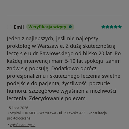
Emil
Weryfikacja wizyty
E
Jeden z najlepszych, jeśli nie najlepszy
proktolog w Warszawie. Z dużą skutecznością
leczę się u dr Pawłowskiego od blisko 20 lat. Po
każdej interwencji mam 5-10 lat spokoju, zanim
znów się popsuję. Dodatkowo oprócz
profesjonalizmu i skutecznego leczenia świetne
podejście do pacjenta, życzliwość, poczucie
humoru, szczegółowe wyjaśnienia możliwości
leczenia. Zdecydowanie polecam.
15 lipca 2026
•
Szpital LUX MED - Warszawa - ul. Puławska 455
•
konsultacja
proktologiczna
w opinii użytkownika Emil
•
zgłoś nadużycie