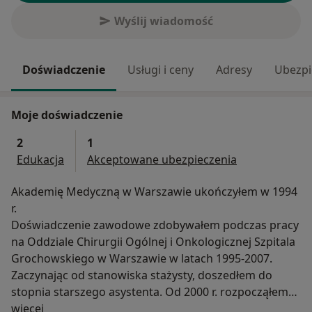
Wyślij wiadomość
Doświadczenie
Usługi i ceny
Adresy
Ubezpi
Moje doświadczenie
2
1
Edukacja
Akceptowane ubezpieczenia
Akademię Medyczną w Warszawie ukończyłem w 1994
r.
Doświadczenie zawodowe zdobywałem podczas pracy
na Oddziale Chirurgii Ogólnej i Onkologicznej Szpitala
Grochowskiego w Warszawie w latach 1995-2007.
Zaczynając od stanowiska stażysty, doszedłem do
stopnia starszego asystenta. Od 2000 r. rozpocząłem
O mnie
współpracę z licznymi, renomowanymi ośrodkami
więcej