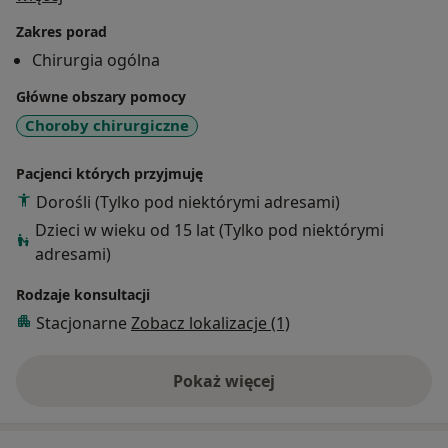
medycznymi w zakresie proktologii. W latach 2005-
Zakres porad
2007 byłem Dyrektorem Medycznym Szpitala
Chirurgia ogólna
Wojskowego. W 2007 r., aż do dnia dzisiejszego pełnię
funkcję Dyrektora Medycznego Szpitala Dziecięcego
Główne obszary pomocy
na ul. Niekłańskiej w Warszawie.
Choroby chirurgiczne
Aktywnie działam jako nauczyciel i wykładowca z
zakresu chirurgii ogólnej i proktologii. Jednocześnie
Pacjenci których przyjmuję
stale staram się podnosić swoje kwalifikacje
Dorośli (Tylko pod niektórymi adresami)
uczestnicząc w licznych kursach, sympozjach i
Dzieci w wieku od 15 lat (Tylko pod niektórymi
konferencjach naukowych.
adresami)
Rodzaje konsultacji
Stacjonarne
Zobacz lokalizacje (1)
Pokaż więcej
o doświadczeniu