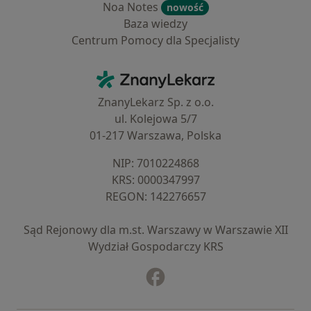
Noa Notes
nowość
Baza wiedzy
Centrum Pomocy dla Specjalisty
Kontakt
ZnanyLekarz - Strona główna
ZnanyLekarz Sp. z o.o.
ul. Kolejowa 5/7
01-217 Warszawa, Polska
NIP: ⁠7010224868
KRS: ⁠0000347997
REGON: ⁠142276657
Sąd Rejonowy dla m.st. Warszawy w Warszawie XII
Wydział Gospodarczy KRS
Facebook
otwiera się w nowej karcie