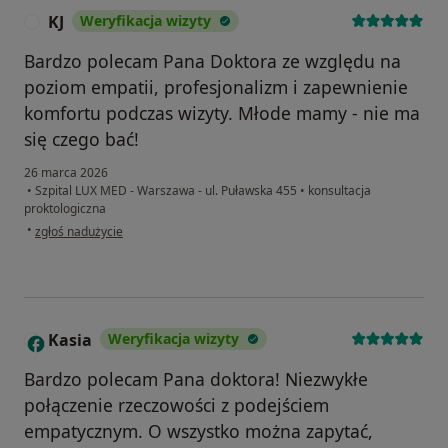
KJ
Weryfikacja wizyty
K
Bardzo polecam Pana Doktora ze względu na
poziom empatii, profesjonalizm i zapewnienie
komfortu podczas wizyty. Młode mamy - nie ma
się czego bać!
26 marca 2026
•
Szpital LUX MED - Warszawa - ul. Puławska 455
•
konsultacja
proktologiczna
w opinii użytkownika KJ
•
zgłoś nadużycie
Kasia
Weryfikacja wizyty
K
Bardzo polecam Pana doktora! Niezwykłe
połączenie rzeczowości z podejściem
empatycznym. O wszystko można zapytać,