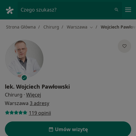
Me
Czego szukasz?
Strona Główna
Chirurg
Warszawa
Wojciech Pawłow
Zmień miasto
lek.
Wojciech Pawłowski
O specjalizacjach
Chirurg
·
Więcej
Warszawa
3 adresy
119 opinii
Umów wizytę