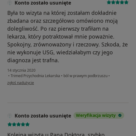
Konto zostało usunięte
Była to wizyta na której zostałam dokładnie
zbadana oraz szczegółowo omówiono moją
dolegliwość. Po raz pierwszy trafiłam na
lekarza, który potraktował mnie poważnie.
Spokojny, zrównoważony i rzeczowy. Szkoda, że
nie wykonuje USG, wiedziałabym czy jego
diagnoza jest trafna.
14 stycznia 2020
•
Trimed Przychodnia Lekarska
•
ból w prawym podbrzuszu
•
w opinii użytkownika Konto zostało usunięte
zgłoś nadużycie
Konto zostało usunięte
Weryfikacja wizyty
Kolejna wizyta u Pana Doktora, szybko,