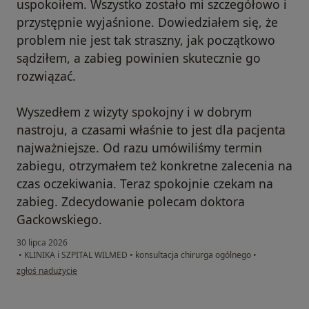
uspokoiłem. Wszystko zostało mi szczegółowo i
przystępnie wyjaśnione. Dowiedziałem się, że
problem nie jest tak straszny, jak początkowo
sądziłem, a zabieg powinien skutecznie go
rozwiązać.
Wyszedłem z wizyty spokojny i w dobrym
nastroju, a czasami właśnie to jest dla pacjenta
najważniejsze. Od razu umówiliśmy termin
zabiegu, otrzymałem też konkretne zalecenia na
czas oczekiwania. Teraz spokojnie czekam na
zabieg. Zdecydowanie polecam doktora
Gackowskiego.
30 lipca 2026
•
KLINIKA i SZPITAL WILMED
•
konsultacja chirurga ogólnego
•
w opinii użytkownika Marcin Malinowski
zgłoś nadużycie