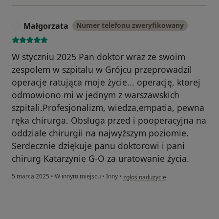
Małgorzata
Numer telefonu zweryfikowany
M
W styczniu 2025 Pan doktor wraz ze swoim
zespolem w szpitalu w Grójcu przeprowadzil
operacje ratująca moje życie... operację, ktorej
odmowiono mi w jednym z warszawskich
szpitali.Profesjonalizm, wiedza,empatia, pewna
ręka chirurga. Obsługa przed i pooperacyjna na
oddziale chirurgii na najwyższym poziomie.
Serdecznie dziękuje panu doktorowi i pani
chirurg Katarzynie G-O za uratowanie życia.
w opinii użytkownika Małgorzata
5 marca 2025
•
W innym miejscu
•
Inny
•
zgłoś nadużycie