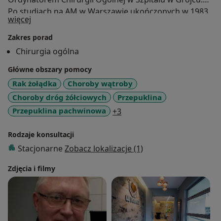
Po studiach na AM w Warszawie ukończonych w 1983
O mnie
więcej
r. specjalizowałem się z chirurgii i pracowałem jako
Adiunkt w Klinice Chirurgii Ogólnej, Transplantacyjnej i
Zakres porad
Wątroby w Szpitalu AM na Banacha. W 1997 r
Chirurgia ogólna
obroniłem doktorat.
Główne obszary pomocy
Rak żołądka
Choroby wątroby
Choroby dróg żółciowych
Przepuklina
a11y_sr_more_diseases
Przepuklina pachwinowa
+3
Rodzaje konsultacji
Stacjonarne
Zobacz lokalizacje (1)
Zdjęcia i filmy