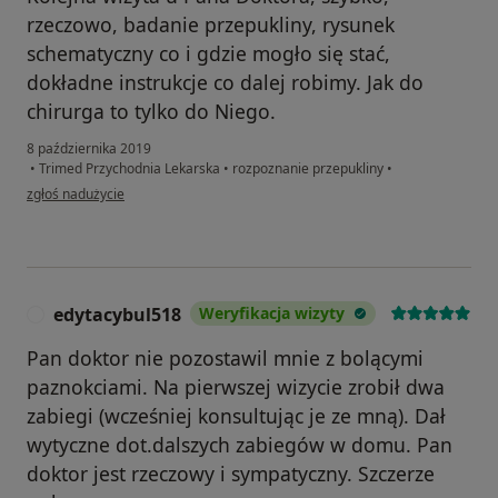
rzeczowo, badanie przepukliny, rysunek
schematyczny co i gdzie mogło się stać,
dokładne instrukcje co dalej robimy. Jak do
chirurga to tylko do Niego.
8 października 2019
•
Trimed Przychodnia Lekarska
•
rozpoznanie przepukliny
•
w opinii użytkownika Konto zostało usunięte
zgłoś nadużycie
edytacybul518
Weryfikacja wizyty
E
Pan doktor nie pozostawil mnie z bolącymi
paznokciami. Na pierwszej wizycie zrobił dwa
zabiegi (wcześniej konsultując je ze mną). Dał
wytyczne dot.dalszych zabiegów w domu. Pan
doktor jest rzeczowy i sympatyczny. Szczerze