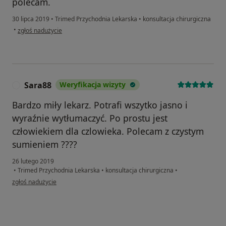
polecam.
30 lipca 2019
•
Trimed Przychodnia Lekarska
•
konsultacja chirurgiczna
w opinii użytkownika edytacybul518
•
zgłoś nadużycie
Sara88
Weryfikacja wizyty
S
Bardzo miły lekarz. Potrafi wszytko jasno i
wyraźnie wytłumaczyć. Po prostu jest
człowiekiem dla czlowieka. Polecam z czystym
sumieniem ????
26 lutego 2019
•
Trimed Przychodnia Lekarska
•
konsultacja chirurgiczna
•
w opinii użytkownika Sara88
zgłoś nadużycie