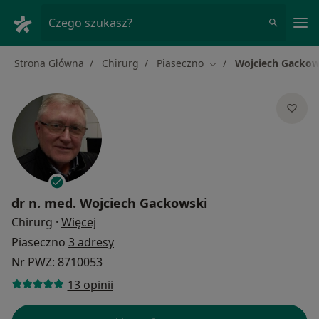
Me
Czego szukasz?
Strona Główna
Chirurg
Piaseczno
Wojciech Gackow
Zmień miasto
dr n. med.
Wojciech Gackowski
O specjalizacjach
Chirurg
·
Więcej
Piaseczno
3 adresy
Nr PWZ: 8710053
13 opinii