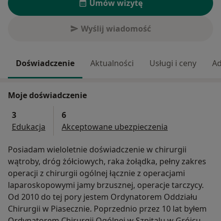
Umów wizytę
Wyślij wiadomość
Doświadczenie
Aktualności
Usługi i ceny
Ad
Moje doświadczenie
3
6
Edukacja
Akceptowane ubezpieczenia
Posiadam wieloletnie doświadczenie w chirurgii
wątroby, dróg żółciowych, raka żołądka, pełny zakres
operacji z chirurgii ogólnej łącznie z operacjami
laparoskopowymi jamy brzusznej, operacje tarczycy.
Od 2010 do tej pory jestem Ordynatorem Oddziału
Chirurgii w Piasecznie. Poprzednio przez 10 lat byłem
Ordynatorem Chirurgii Ogólnej w Szpitalu w Grójcu.