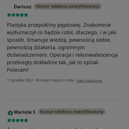
Dariusz
Numer telefonu zweryfikowany
D
Plastyka przepukliny pępkowej. Znakomicie
wytłumaczył co będzie robił, dlaczego, i w jaki
sposób. Emanuje wiedzą, pewnością siebie,
pewnością działania, ogromnym
doświadczeniem. Operacja i rekonwalescencja
przebiegły dokładnie tak, jak to opisał.
Polecam!
w opinii użytkownika Dariusz
11 grudnia 2022
•
W innym miejscu
•
Inny
•
zgłoś nadużycie
Mariola S
Numer telefonu zweryfikowany
M