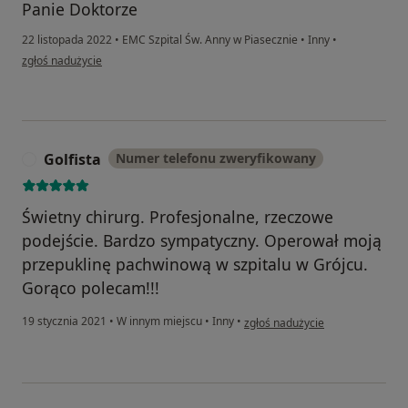
Panie Doktorze
22 listopada 2022
•
EMC Szpital Św. Anny w Piasecznie
•
Inny
•
w opinii użytkownika Pacjent
zgłoś nadużycie
Golfista
Numer telefonu zweryfikowany
G
Świetny chirurg. Profesjonalne, rzeczowe
podejście. Bardzo sympatyczny. Operował moją
przepuklinę pachwinową w szpitalu w Grójcu.
Gorąco polecam!!!
w opinii użytkownika Golfista
19 stycznia 2021
•
W innym miejscu
•
Inny
•
zgłoś nadużycie