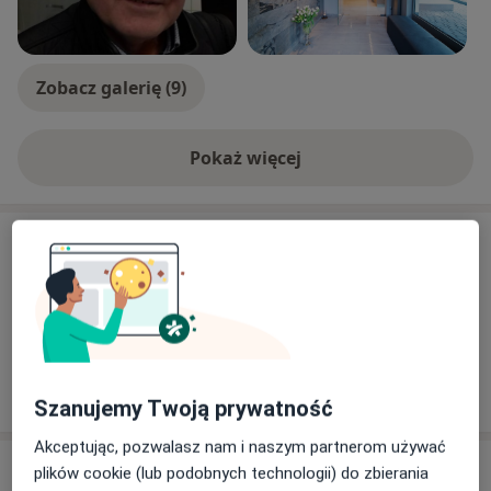
Zobacz galerię (9)
Pokaż więcej
o doświadczeniu
Aktualności
dr n. med. Wojciech Gackowski
Wiktorii Wiedeńskiej 9A, 02-954 Warszawa
chirurg
26/02/2026
Szanujemy Twoją prywatność
Akceptując, pozwalasz nam i naszym partnerom używać
Usługi i ceny
plików cookie (lub podobnych technologii) do zbierania