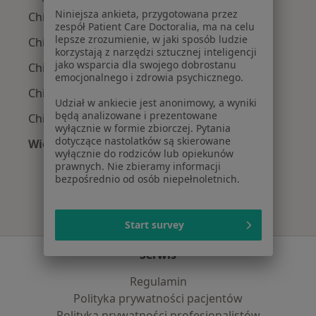
Niniejsza ankieta, przygotowana przez
Chirurdzy z Allianz w Piasecznie
zespół Patient Care Doctoralia, ma na celu
lepsze zrozumienie, w jaki sposób ludzie
Chirurdzy z POLMED w Piasecznie
korzystają z narzędzi sztucznej inteligencji
jako wsparcia dla swojego dobrostanu
Chirurdzy z Medicover w Piasecznie
emocjonalnego i zdrowia psychicznego.
Chirurdzy z PZU Zdrowie w Piasecznie
Udział w ankiecie jest anonimowy, a wyniki
będą analizowane i prezentowane
Chirurdzy z NFZ w Piasecznie
wyłącznie w formie zbiorczej. Pytania
dotyczące nastolatków są skierowane
Więcej (7)
wyłącznie do rodziców lub opiekunów
Więcej w kategorii: Najpopularniejsze ubezpie
prawnych. Nie zbieramy informacji
bezpośrednio od osób niepełnoletnich.
Start survey
Serwis
Regulamin
Polityka prywatności pacjentów
Polityka prywatności profesjonalistów