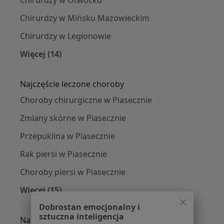
Chirurdzy w Mińsku Mazowieckim
Chirurdzy w Legionowie
Więcej (14)
Więcej w kategorii: W pobliżu Piaseczna
Najczęście leczone choroby
Choroby chirurgiczne w Piasecznie
Zmiany skórne w Piasecznie
Przepuklina w Piasecznie
Rak piersi w Piasecznie
Choroby piersi w Piasecznie
Więcej (15)
Więcej w kategorii: Najczęście leczone chorob
Dobrostan emocjonalny i
sztuczna inteligencja
Najpopularniejsze ubezpieczenia