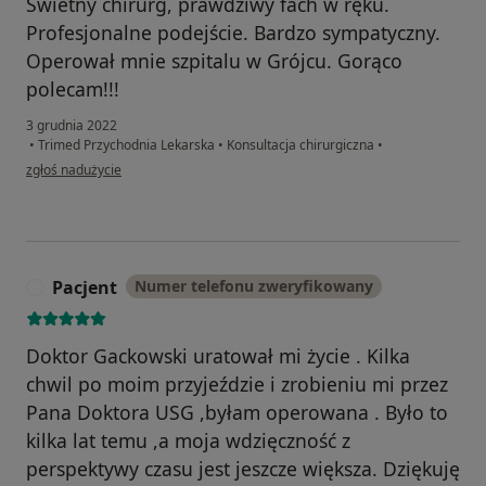
Świetny chirurg, prawdziwy fach w ręku.
Profesjonalne podejście. Bardzo sympatyczny.
Operował mnie szpitalu w Grójcu. Gorąco
polecam!!!
3 grudnia 2022
•
Trimed Przychodnia Lekarska
•
Konsultacja chirurgiczna
•
w opinii użytkownika Mariola S
zgłoś nadużycie
Pacjent
Numer telefonu zweryfikowany
P
Doktor Gackowski uratował mi życie . Kilka
chwil po moim przyjeździe i zrobieniu mi przez
Pana Doktora USG ,byłam operowana . Było to
kilka lat temu ,a moja wdzięczność z
perspektywy czasu jest jeszcze większa. Dziękuję