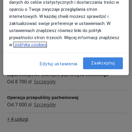
danych do celów statystycznych i dostarczania treści w
Konsultacja chirurgiczna
oparciu o Twoje zwyczaje przeglądania stron
Od 160 zł
Szczegóły
internetowych. W każdej chwili możesz sprawdzić i
zaktualizować swoje preferencje w ustawieniach. W
Konsultacja chirurga ogólnego
ustawieniach znajdziesz również linki do polityk
350 zł
Szczegóły
prywatności stron trzecich. Więcej informacji znajdziesz
w
polityka cookies
Laparoskopowa operacja przepukliny
Od 8 700 zł
Szczegóły
Zaakceptuj
Edytuj ustawienia
Laparoskopowe usunięcie pęcherzyka żółciowego
Od 8 700 zł
Szczegóły
Operacja przepukliny pachwinowej
Od 7 000 zł
Szczegóły
+ 4 usługi