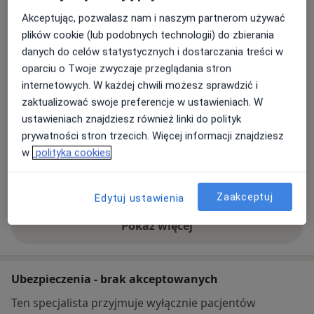
Przedszkole Publiczne Brykające Tygrysy w
Akceptując, pozwalasz nam i naszym partnerom używać
Krakowie
plików cookie (lub podobnych technologii) do zbierania
Kazimierza Wierzyńskiego 33,
Bronowice Małe
danych do celów statystycznych i dostarczania treści w
Wschód
, 30-198
Kraków
oparciu o Twoje zwyczaje przeglądania stron
internetowych. W każdej chwili możesz sprawdzić i
Powiększ mapę
zaktualizować swoje preferencje w ustawieniach. W
otwiera się w nowej karcie
ustawieniach znajdziesz również linki do polityk
Dostępność
prywatności stron trzecich. Więcej informacji znajdziesz
W tym gabinecie nie można umawiać wizyt przez
w
polityka cookies
internet
Co mam zrobić w tej sytuacji?
Zaakceptuj
Edytuj ustawienia
Pokaż więcej
o adresie
Ubezpieczenia - brak akceptowanych
Ten specjalista przyjmuje wyłącznie pacjentów