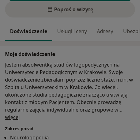
Poproś o wizytę
Doświadczenie
Usługi i ceny
Adresy
Ubezpi
Moje doświadczenie
Jestem absolwentką studiów logopedycznych na
Uniwersytecie Pedagogicznym w Krakowie. Swoje
doświadczenie zbierałam poprzez liczne staże, m.in. w
Szpitalu Uniwersyteckim w Krakowie. Co więcej,
ukończone studia pedagogiczne znacząco ułatwiają
kontakt z młodym Pacjentem. Obecnie prowadzę
regularne zajęcia indywidualne oraz grupowe w
O mnie
placówkach takich jak: Niepubliczne Przedszkole
więcej
Brykające Tygrysy, Niepubliczny Żłobek Pluszowy Miś
Zakres porad
oraz zajęcia indywidualne z dziećmi w miejscu
Neurologopedia
zamieszkania.