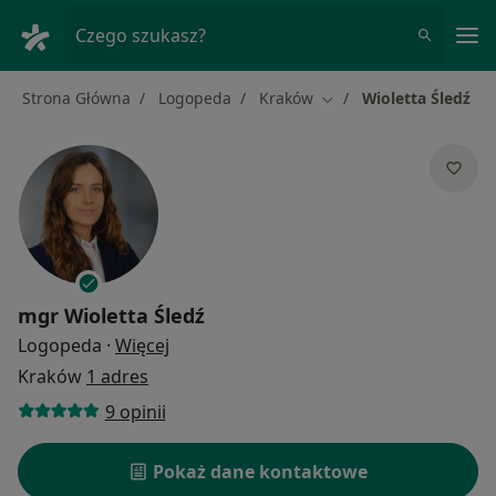
Me
Czego szukasz?
Strona Główna
Logopeda
Kraków
Wioletta Śledź
Zmień miasto
mgr
Wioletta Śledź
O specjalizacjach
Logopeda
·
Więcej
Kraków
1 adres
9 opinii
Pokaż dane kontaktowe