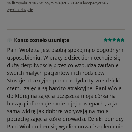
19 listopada 2018
•
W innym miejscu
•
Zajęcia logopedyczne
•
w opinii użytkownika Konto zostało usunięte
zgłoś nadużycie
Konto zostało usunięte
Pani Wioletta jest osobą spokojną o pogodnym
usposobieniu. W pracy z dzieckiem cechuje się
dużą cierpliwością przez co wzbudza zaufanie
swoich malych pacjentow i ich rodzicow.
Stosuje atrakcyjne pomoce dydaktyczne dzięki
czemu zajęcia są bardzo atrakcyjne. Pani Wiola
do której na zajęcia uczęszcza moja córka na
bieżącą informuje mnie o jej postępach , a ja
sama widzę jak dobrze wpływają na moją
pociechę zajęcia które prowadzi. Dzieki pomocy
Pani Wiolo udało się wyeliminować seplenienie