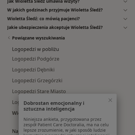
Jak Wioletta Śledź umawia wizyty?
W jakich godzinach przyjmuje Wioletta Śledź?
Wioletta Śledź: co mówią pacjenci?
Jakie ubezpieczenia akceptuje Wioletta Śledź?
Powiązane wyszukiwania
Logopedzi w pobliżu
Logopedzi Podgórze
Logopedzi Dębniki
Logopedzi Grzegórzki
Logopedzi Stare Miasto
Logopedzi Krowodrza
Dobrostan emocjonalny i
sztuczna inteligencja
Więcej (13)
Niniejsza ankieta, przygotowana przez
Więcej w kategorii: Logopedzi w pobliżu
zespół Patient Care Doctoralia, ma na celu
lepsze zrozumienie, w jaki sposób ludzie
Najczęście leczone choroby