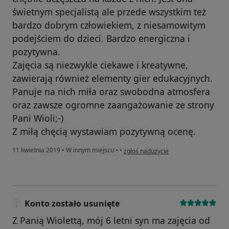
świetnym specjalistą ale przede wszystkim też
bardzo dobrym człowiekiem, z niesamowitym
podejściem do dzieci. Bardzo energiczna i
pozytywna.
Zajęcia są niezwykle ciekawe i kreatywne,
zawierają również elementy gier edukacyjnych.
Panuje na nich miła oraz swobodna atmosfera
oraz zawsze ogromne zaangażowanie ze strony
Pani Wioli;-)
Z miłą chęcią wystawiam pozytywną ocenę.
w opinii użytkownika Konto zostało u
11 kwietnia 2019
•
W innym miejscu
•
•
zgłoś nadużycie
Konto zostało usunięte
Z Panią Wiolettą, mój 6 letni syn ma zajęcia od