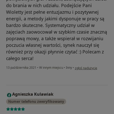
do brania w nich udziału. Podejście Pani
Wioletty jest pełne entuzjazmu i pozytywnej
energii, a metody jakimi dysponuje w pracy są
bardzo skuteczne. Systematyczny udział w
zajęciach zaowocował w szybkim czasie znaczną
poprawą mowy, a także wspierał w rozwijaniu
poczucia własnej wartości, synek nauczył się
również przy okazji płynnie czytać :) Polecam z
całego serca!
w opinii użytkownika Pacjen
13 października 2021
•
W innym miejscu
•
Inny
•
zgłoś nadużycie
Agnieszka Kulawiak
A
Numer telefonu zweryfikowany