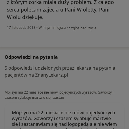
z którym corka miala duży problem. Z calego
serca polecam zajecia u Pani Wioletty. Pani
Wiolu dziękuję.
w opinii użytkownika Konto zostało 
17 listopada 2018
•
W innym miejscu
•
•
zgłoś nadużycie
Odpowiedzi na pytania
5 odpowiedzi udzielonych przez lekarza na pytania
pacjentów na ZnanyLekarz.pl
Mój syn ma 22 miesiace nie mówi pojedyńczych wyrazów. Gaworzy i
czasem sylabuje martwie się i zastan
Mój syn ma 22 miesiace nie mówi pojedyńczych
wyrazów. Gaworzy i czasem sylabuje martwie
się i zastanawiam się nad logopedą ale nie wiem