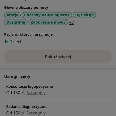
Główne obszary pomocy
Afazja
Choroby neurologiczne
Dysleksja
a11y_sr_more_diseas
Dysgrafia
Zaburzenia mowy
+7
Pacjenci których przyjmuję
Dzieci
Pokaż więcej
o doświadczeniu
Usługi i ceny
Konsultacja logopedyczna
Od 150 zł
Szczegóły
Badania diagnostyczne
Od 150 zł
Szczegóły