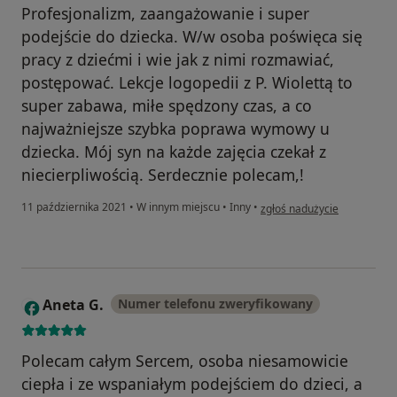
Profesjonalizm, zaangażowanie i super
podejście do dziecka. W/w osoba poświęca się
pracy z dziećmi i wie jak z nimi rozmawiać,
postępować. Lekcje logopedii z P. Wiolettą to
super zabawa, miłe spędzony czas, a co
najważniejsze szybka poprawa wymowy u
dziecka. Mój syn na każde zajęcia czekał z
niecierpliwością. Serdecznie polecam,!
w opinii użytkownika Agnie
11 października 2021
•
W innym miejscu
•
Inny
•
zgłoś nadużycie
Aneta G.
Numer telefonu zweryfikowany
A
Polecam całym Sercem, osoba niesamowicie
ciepła i ze wspaniałym podejściem do dzieci, a