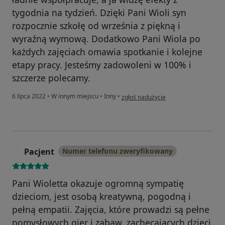
tygodnia na tydzień. Dzięki Pani Wioli syn
rozpocznie szkołę od września z piękną i
wyraźną wymową. Dodatkowo Pani Wiola po
każdych zajęciach omawia spotkanie i kolejne
etapy pracy. Jesteśmy zadowoleni w 100% i
szczerze polecamy.
w opinii użytkownika Marzena i Barto
6 lipca 2022
•
W innym miejscu
•
Inny
•
zgłoś nadużycie
Pacjent
Numer telefonu zweryfikowany
P
Pani Wioletta okazuje ogromną sympatię
dzieciom, jest osobą kreatywną, pogodną i
pełną empatii. Zajęcia, które prowadzi są pełne
pomysłowych gier i zabaw, zachęcających dzieci