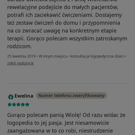
rewelacyjne podejście do małych pacjentów,
potrafi ich zaciekawić ćwiczeniami. Dostajemy
też zestaw ćwiczeń do domu i przypomnienia
na co zwracać uwagę na konkretnym etapie
terapii. Gorąco polecam wszystkim zatroskanym
rodzicom.
25 kwietnia 2019
•
W innym miejscu
•
konsultacja logopedyczna dzieci
•
w opinii użytkownika Konto zostało usunięte
zgłoś nadużycie
Ewelina
Numer telefonu zweryfikowany
E
Gorąco polecam panią Wiolę! Od razu widac że
logopedia to jej pasja. Jest niesamowicie
zaangażowana w to co robi, niestrudzenie