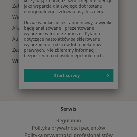
korzystają z narzędzi sztucznej inteligencji
Zaburzenia mowy w Krakowie
jako wsparcia dla swojego dobrostanu
emocjonalnego i zdrowia psychicznego.
Wady wymowy w Krakowie
Udział w ankiecie jest anonimowy, a wyniki
Afazja w Krakowie
będą analizowane i prezentowane
wyłącznie w formie zbiorczej. Pytania
Autyzm w Krakowie
dotyczące nastolatków są skierowane
wyłącznie do rodziców lub opiekunów
Zespół Aspergera w Krakowie
prawnych. Nie zbieramy informacji
bezpośrednio od osób niepełnoletnich.
Więcej (15)
Więcej w kategorii: Najczęście leczone chorob
Start survey
Serwis
Regulamin
Polityka prywatności pacjentów
Polityka prywatności profesjonalistów