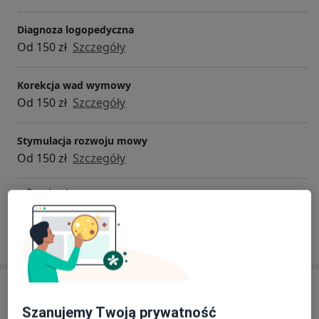
Diagnoza logopedyczna
Od 150 zł
Szczegóły
Korekcja wad wymowy
Od 150 zł
Szczegóły
Stymulacja rozwoju mowy
Od 150 zł
Szczegóły
+ 2 usługi
W jaki sposób ustalane są ceny?
Adres
Szanujemy Twoją prywatność