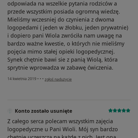
odpowiada na wszelkie pytania rodziców a
przede wszystkim posiada ogromną wiedzę.
Mieliśmy wczesniej do czynienia z dwoma
logopedami ( jeden w żłobku, jeden prywatnie)
i dopiero pani Wiola zwróciła nam uwagę na
bardzo ważne kwestie, o których nie mieliśmy
pojęcia mimo stałej opieki logopedycznej.
Synek chętnie bawi sie z panią Wiolą, która
sprytnie wprowadza w zabawę ćwiczenia.
w opinii użytkownika Ewelina
14 kwietnia 2019
•
•
•
zgłoś nadużycie
Konto zostało usunięte
Z całego serca polecam wszystkim zajęcia
logopedyczne u Pani Wioli. Mój syn bardzo
chętnie uczęszcza na każde z nich. Jest ona