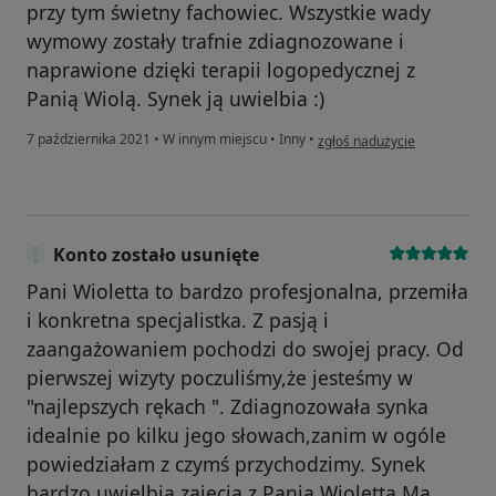
przy tym świetny fachowiec. Wszystkie wady
wymowy zostały trafnie zdiagnozowane i
naprawione dzięki terapii logopedycznej z
Panią Wiolą. Synek ją uwielbia :)
w opinii użytkownika Aneta G
7 października 2021
•
W innym miejscu
•
Inny
•
zgłoś nadużycie
Konto zostało usunięte
Pani Wioletta to bardzo profesjonalna, przemiła
i konkretna specjalistka. Z pasją i
zaangażowaniem pochodzi do swojej pracy. Od
pierwszej wizyty poczuliśmy,że jesteśmy w
"najlepszych rękach ". Zdiagnozowała synka
idealnie po kilku jego słowach,zanim w ogóle
powiedziałam z czymś przychodzimy. Synek
bardzo uwielbia zajecia z Panią Wioletta.Ma