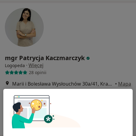
mgr Patrycja Kaczmarczyk
·
Więcej
Logopeda
28 opinii
Marii i Bolesława Wysłouchów 30a/41, Kraków
•
Mapa
Centrum Terapii LOGOMILLU
Konsultacja logopedyczna
250 zł
Specjalista nie oferuje umawiania online pod tym adresem.
Poproś o wizytę