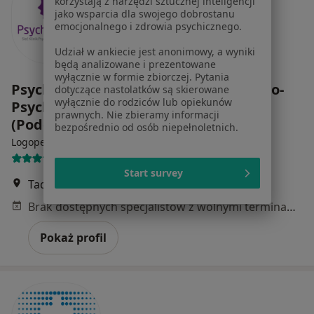
korzystają z narzędzi sztucznej inteligencji
jako wsparcia dla swojego dobrostanu
emocjonalnego i zdrowia psychicznego.
Udział w ankiecie jest anonimowy, a wyniki
będą analizowane i prezentowane
wyłącznie w formie zbiorczej. Pytania
PsychoMedic.pl Klinika Psychologiczno-
dotyczące nastolatków są skierowane
wyłącznie do rodziców lub opiekunów
Psychiatryczna Kraków ul. Szafrana 5
prawnych. Nie zbieramy informacji
(Podgórze)
bezpośrednio od osób niepełnoletnich.
·
Więcej
Logopedia, Psychiatria, Psychologia
290 opinii
Start survey
Tadeusza Szafrana 5, Kraków
•
Mapa
Brak dostępnych specjalistów z wolnymi terminami w tym centrum medycznym.
Pokaż profil