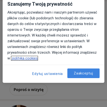
Szanujemy Twoją prywatność
Akceptując, pozwalasz nam i naszym partnerom używać
plików cookie (lub podobnych technologii) do zbierania
danych do celów statystycznych i dostarczania treści w
oparciu o Twoje zwyczaje przeglądania stron
internetowych. W każdej chwili możesz sprawdzić i
zaktualizować swoje preferencje w ustawieniach. W
mgr Magda Suchanek
ustawieniach znajdziesz również linki do polityk
Logopeda
prywatności stron trzecich. Więcej informacji znajdziesz
Podskale 18, Kraków
•
Mapa
w
polityka cookies
Arbovita Medical Health Center
Konsultacja logopedyczna (kolejna wizyta)
220 zł
Zaakceptuj
Edytuj ustawienia
Specjalista nie oferuje umawiania online pod tym adresem.
Poproś o wizytę