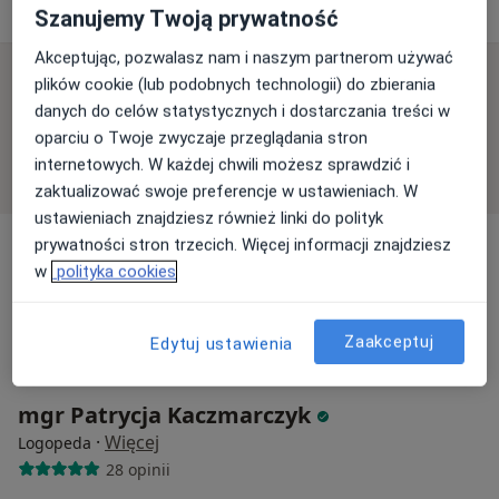
Szanujemy Twoją prywatność
Akceptując, pozwalasz nam i naszym partnerom używać
plików cookie (lub podobnych technologii) do zbierania
Dostępni specjaliści
danych do celów statystycznych i dostarczania treści w
Specjaliści znajdują się poza Grzegórzki, Kraków,
oparciu o Twoje zwyczaje przeglądania stron
małopolskie, w obszarach bliskich Twojemu
internetowych. W każdej chwili możesz sprawdzić i
wyszukiwaniu.
zaktualizować swoje preferencje w ustawieniach. W
ustawieniach znajdziesz również linki do polityk
prywatności stron trzecich. Więcej informacji znajdziesz
w
polityka cookies
Zaakceptuj
Edytuj ustawienia
mgr Patrycja Kaczmarczyk
·
Więcej
Logopeda
28 opinii