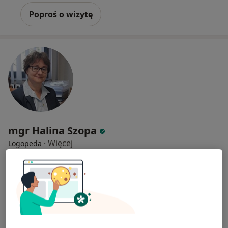
Poproś o wizytę
mgr Halina Szopa
·
Więcej
Logopeda
Kielecka 2, Kraków
•
Mapa
Centrum Twojego Zdrowia
Konsultacja logopedyczna
250 zł
Specjalista nie oferuje umawiania online pod tym adresem.
Poproś o wizytę