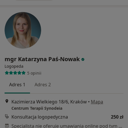
mgr Katarzyna Paś-Nowak
Logopeda
5 opinii
Adres 1
Adres 2
Kazimierza Wielkiego 18/6, Kraków
•
Mapa
Centrum Terapii Synodeia
Konsultacja logopedyczna
250 zł
Specjalista nie oferuje umawiania online pod tym adresem.