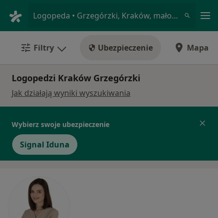
Me
Logopeda • Grzegórzki, Kraków, małopolskie
Filtry
Ubezpieczenie
Mapa
Logopedzi Kraków Grzegórzki
Jak działają wyniki wyszukiwania
Wybierz swoje ubezpieczenie
Signal Iduna