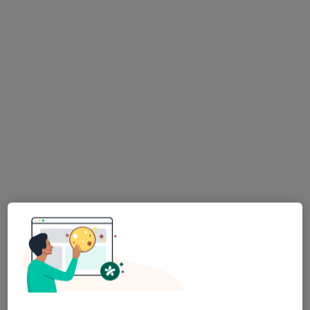
Centrum Terapii Synodeia
Logopedia, Psychologia, Psychoterapia
12 opinii
Adres 1
Adres 2
Kazimierza Wielkiego 18/6, Kraków
•
Mapa
Konsultacja logopedyczna
250 zł
mgr Katarzyna Paś-
Nowak
logopeda