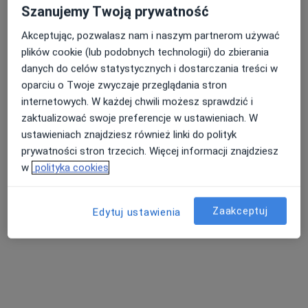
Szanujemy Twoją prywatność
Brak dostępnych specjalistów z wolnymi terminami w tym centrum medycznym.
Akceptując, pozwalasz nam i naszym partnerom używać
Pokaż profil
plików cookie (lub podobnych technologii) do zbierania
danych do celów statystycznych i dostarczania treści w
oparciu o Twoje zwyczaje przeglądania stron
Dostępni specjaliści
internetowych. W każdej chwili możesz sprawdzić i
zaktualizować swoje preferencje w ustawieniach. W
Specjaliści znajdują się poza Zwierzyniec, Kraków,
ustawieniach znajdziesz również linki do polityk
małopolskie, w obszarach bliskich Twojemu
prywatności stron trzecich. Więcej informacji znajdziesz
wyszukiwaniu.
w
polityka cookies
Zaakceptuj
Edytuj ustawienia
mgr Patrycja Kaczmarczyk