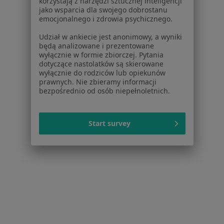
·
Więcej
Logopedia, Psychiatria, Psychiatria dziecięca
korzystają z narzędzi sztucznej inteligencji
jako wsparcia dla swojego dobrostanu
90 opinii
emocjonalnego i zdrowia psychicznego.
plac Kossaka 5A, Kraków
•
Mapa
Udział w ankiecie jest anonimowy, a wyniki
Zajęcia terapeutyczne dla osób ze spektrum autyzmu
250 zł
będą analizowane i prezentowane
wyłącznie w formie zbiorczej. Pytania
Brak dostępnych specjalistów z wolnymi terminami w tym centrum medycznym.
dotyczące nastolatków są skierowane
wyłącznie do rodziców lub opiekunów
prawnych. Nie zbieramy informacji
Pokaż profil
bezpośrednio od osób niepełnoletnich.
Start survey
PsychoMedic.pl Klinika Psychologiczno-
Psychiatryczna Kraków ul. Królewska 47