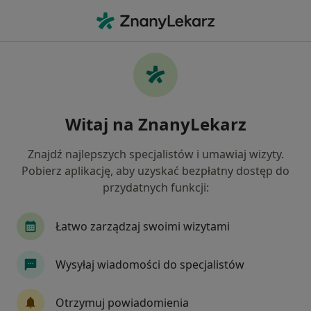
Me
Logopeda • Zwierzyniec, Kraków, małopolskie
Filtry
Ubezpieczenie
Mapa
Logopedzi Kraków Zwierzyniec
Witaj na ZnanyLekarz
Jak działają wyniki wyszukiwania
Znajdź najlepszych specjalistów i umawiaj wizyty.
Pobierz aplikację, aby uzyskać bezpłatny dostęp do
Wybierz swoje ubezpieczenie
przydatnych funkcji:
Signal Iduna
Łatwo zarządzaj swoimi wizytami
Wysyłaj wiadomości do specjalistów
Otrzymuj powiadomienia