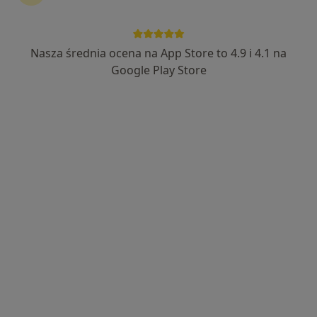
Nasza średnia ocena na App Store to 4.9 i 4.1 na
dr Urszula Maurer (Szwajda)
Google Play Store
·
Więcej
Logopeda
146 opinii
Kujawska 3A, Kraków
•
Mapa
Gabinet logopedyczny PROSTE
Konsultacja logopedyczna
250 zł
Specjalista nie oferuje umawiania online pod tym adresem.
Poproś o wizytę