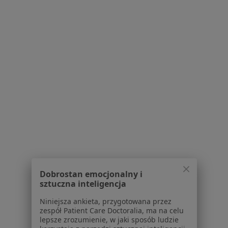
ALLMEDICA
·
Więcej
Logopedia, Pediatria, Interna
630 opinii
Wrocławska 43a, Kraków
•
Mapa
Brak dostępnych specjalistów z wolnymi terminami w tym centrum medycznym.
Pokaż profil
Dobrostan emocjonalny i
sztuczna inteligencja
Przylądek Równowagi - Centrum Terapii i
Niniejsza ankieta, przygotowana przez
zespół Patient Care Doctoralia, ma na celu
Rozwoju
lepsze zrozumienie, w jaki sposób ludzie