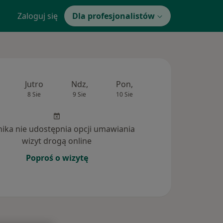
Zaloguj się
Dla profesjonalistów
Jutro
Ndz,
Pon,
Wt,
Śr,
8 Sie
9 Sie
10 Sie
11 Sie
12 Si
inika nie udostępnia opcji umawiania
wizyt drogą online
Poproś o wizytę