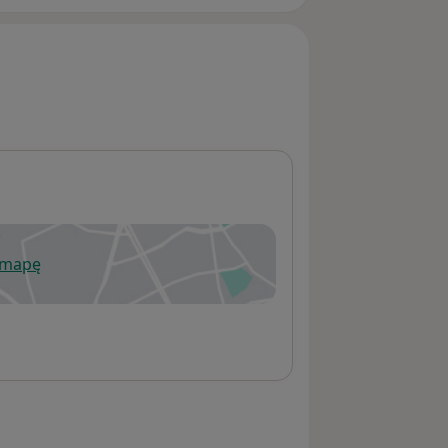
 mapę
wiera się w nowej karcie