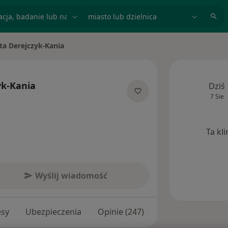
acja, badanie lub nazwisko
miasto lub dzielnica
ta Derejczyk-Kania
sto
yk-Kania
Dziś
7 Sie
jalizacjach
Ta kl
Wyślij wiadomość
esy
Ubezpieczenia
Opinie (247)