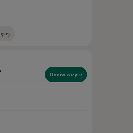
ęcej
doświadczeniu
a
Umów wizytę