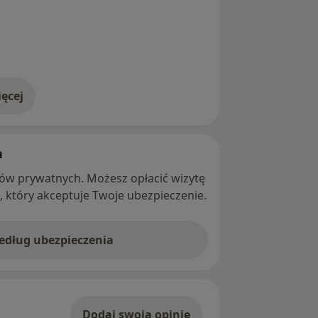
ęcej
adresie
h
ntów prywatnych. Możesz opłacić wizytę
ę, który akceptuje Twoje ubezpieczenie.
według ubezpieczenia
Dodaj swoją opinię