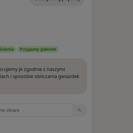
śnienia
Przyjazny gabinet
rujemy je zgodnie z naszymi
iach i sposobie obliczania gwiazdek
ięcej o opiniach
niach