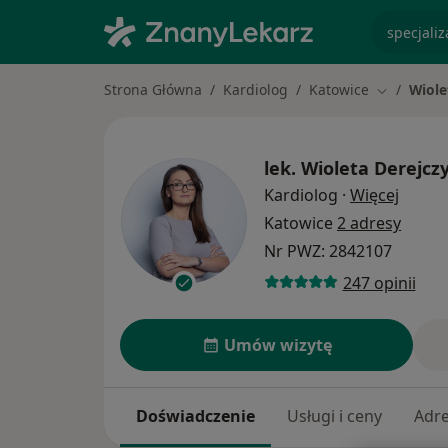
specjaliz
Strona Główna
Kardiolog
Katowice
Wiole
Zmień mia
lek.
Wioleta Derejcz
O spec
Kardiolog
·
Więcej
Katowice
2 adresy
Nr PWZ: 2842107
247 opinii
Umów wizytę
Doświadczenie
Usługi i ceny
Adr