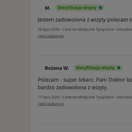
M.
Weryfikacja wizyty
M
Jestem zadowolona z wizyty polecam t
28 lipca 2026
•
Centrum Medyczne Tysiąclecie
•
konsultac
w opinii użytkownika M.
zgłoś nadużycie
Bożena W.
Weryfikacja wizyty
B
Polecam - super lekarz. Pani Doktor b
bardzo zadowolona z wizyty.
17 lipca 2026
•
Centrum Medyczne Tysiąclecie
•
konsultac
w opinii użytkownika Bożena W.
zgłoś nadużycie