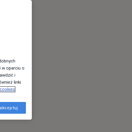
odobnych
i w oparciu o
awdzić i
wnież linki
 cookies
akceptuj