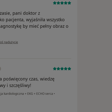
asie, pani doktor z
o pacjenta, wyjaśniła wszystko
iagnostykę by mieć pełny obraz o
pinii użytkownika P.J
łoś nadużycie
za poświęcony czas, wiedzę
y i szczęśliwy!
ja kardiologiczna + EKG + ECHO serca
•