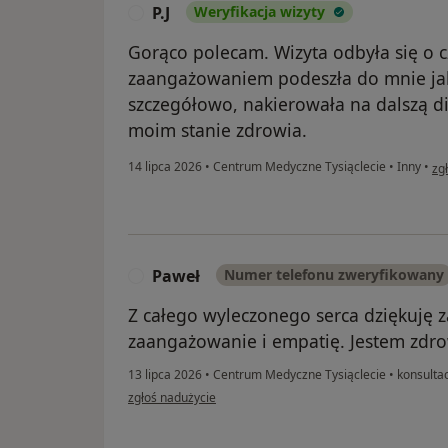
P.J
Weryfikacja wizyty
P
Gorąco polecam. Wizyta odbyła się o cz
zaangażowaniem podeszła do mnie jak
szczegółowo, nakierowała na dalszą d
moim stanie zdrowia.
w o
14 lipca 2026
•
Centrum Medyczne Tysiąclecie
•
Inny
•
zg
Paweł
Numer telefonu zweryfikowany
P
Z całego wyleczonego serca dziękuję 
zaangażowanie i empatię. Jestem zdrow
13 lipca 2026
•
Centrum Medyczne Tysiąclecie
•
konsultac
w opinii użytkownika Paweł
zgłoś nadużycie