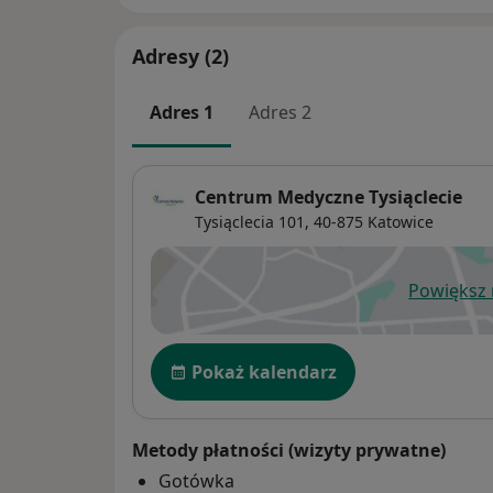
Adresy (2)
Adres 1
Adres 2
Centrum Medyczne Tysiąclecie
Tysiąclecia 101,
40-875
Katowice
Powiększ
ot
Dostępność
Pokaż kalendarz
Metody płatności (wizyty prywatne)
Gotówka