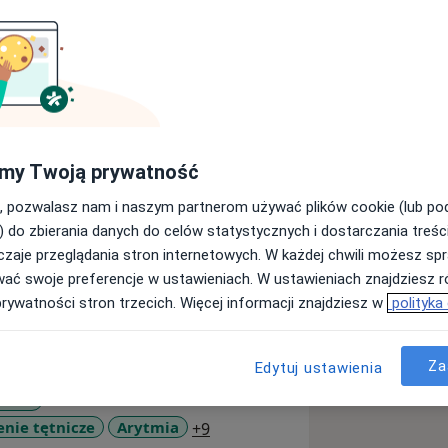
cznego w Zabrzu. Na co dzień
my Twoją prywatność
ódzkim Szpitalu Specjalistycznym nr 5
, pozwalasz nam i naszym partnerom używać plików cookie (lub p
iologiczną (24 godz. monitorowanie
) do zbierania danych do celów statystycznych i dostarczania treśc
nia tętniczego ABPM,
zaje przeglądania stron internetowych. W każdej chwili możesz spr
wać swoje preferencje w ustawieniach. W ustawieniach znajdziesz ró
ia
prywatności stron trzecich. Więcej informacji znajdziesz w
polityka
głębiając wiedzę oraz podnosząc
Za
Edytuj ustawienia
rdiologicznego (PTK) .
serca
a11y_sr_more_diseases
enie tętnicze
Arytmia
+9