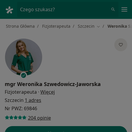
Me
Czego szukasz?
Strona Główna
Fizjoterapeuta
Szczecin
Weronika S
Zmień miasto
mgr
Weronika Szwedowicz-Jaworska
O specjalizacjach
Fizjoterapeuta
·
Więcej
Szczecin
1 adres
Nr PWZ: 69846
204 opinie