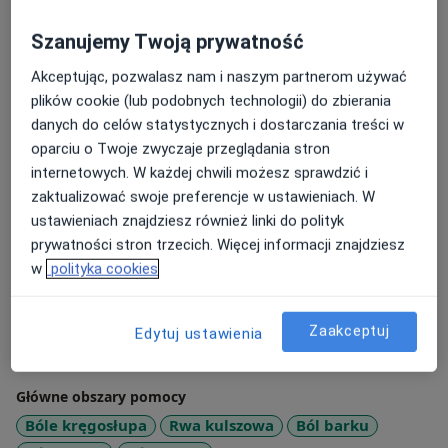
Pre- and post-operative rehabilitation
Szanujemy Twoją prywatność
Painful or unattractive scars
Akceptując, pozwalasz nam i naszym partnerom używać
Persistent injuries
plików cookie (lub podobnych technologii) do zbierania
danych do celów statystycznych i dostarczania treści w
Guidance on starting physical activity safely
oparciu o Twoje zwyczaje przeglądania stron
internetowych. W każdej chwili możesz sprawdzić i
Let's work together to restore your full mobility and
zaktualizować swoje preferencje w ustawieniach. W
quality of life! I speak English.
ustawieniach znajdziesz również linki do polityk
O mnie
prywatności stron trzecich. Więcej informacji znajdziesz
więcej
w
polityka cookies
Zakres porad
Fizjoterapia stomatologiczna
Zaakceptuj
Edytuj ustawienia
Fizjoterapia twarzowo-szczękowa
Rehabilitacja medyczna
Główne obszary pomocy
Bóle kręgosłupa
Rwa kulszowa
Ból barku