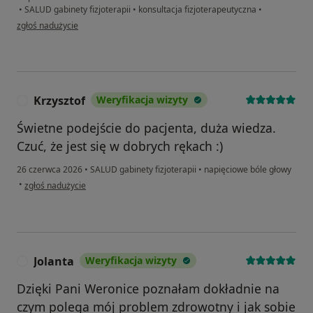
•
SALUD gabinety fizjoterapii
•
konsultacja fizjoterapeutyczna
•
w opinii użytkownika Agnieszka
zgłoś nadużycie
Krzysztof
Weryfikacja wizyty
K
Świetne podejście do pacjenta, duża wiedza.
Czuć, że jest się w dobrych rękach :)
26 czerwca 2026
•
SALUD gabinety fizjoterapii
•
napięciowe bóle głowy
w opinii użytkownika Krzysztof
•
zgłoś nadużycie
Jolanta
Weryfikacja wizyty
J
Dzięki Pani Weronice poznałam dokładnie na
czym polega mój problem zdrowotny i jak sobie