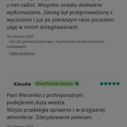
z nim radzić. Wszystko zostało dokładnie
wytłumaczone. Zabieg był przeprowadzony z
wyczuciem i już po pierwszym razie poczułam
ulgę w moich dolegliwościach.
24 czerwca 2026
•
SALUD gabinety fizjoterapii
•
Fizjoterapia stawów skroniowo-
żuchwowych
w opinii użytkownika Jolanta
•
zgłoś nadużycie
Klaudia
Weryfikacja wizyty
K
Pani Weronika z profesjonalnym
podejściem,duża wiedza.
Wizyta przebiegła sprawnie i w przyjaznej
atmosferze. Zdecydowanie polecam.
10 czerwca 2026