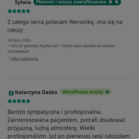
Sylwia
Płatność i wizyta zweryfikowane
S
Z całego serca polecam Weronikę, zna się na
rzeczy
28 lipca 2026
•
SALUD gabinety fizjoterapii
•
Fizjoterapia stawów skroniowo-
żuchwowych
w opinii użytkownika Sylwia
•
zgłoś nadużycie
Katarzyna Daśko
Weryfikacja wizyty
K
Bardzo sympatyczna i profesjonalna.
Zainteresowana pacjentem, potrafi zbudować
przyjazną, luźną atmosferę. Wielki
profesjonalizm. Już po pierwszej sesji odczułam