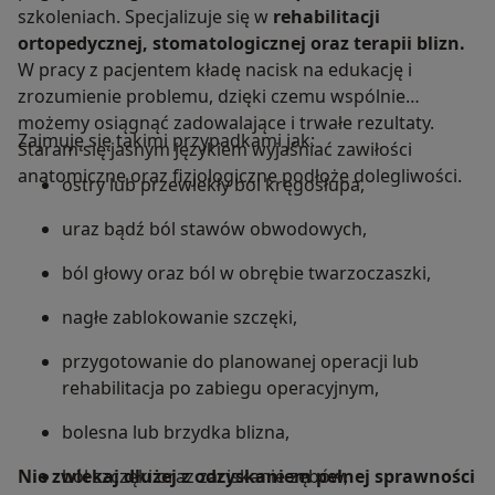
szkoleniach. Specjalizuje się w
rehabilitacji
ortopedycznej, stomatologicznej oraz terapii blizn.
W pracy z pacjentem kładę nacisk na edukację i
zrozumienie problemu, dzięki czemu wspólnie
możemy osiągnąć zadowalające i trwałe rezultaty.
Zajmuję się takimi przypadkami jak:
Staram się jasnym językiem wyjaśniać zawiłości
anatomiczne oraz fizjologiczne podłoże dolegliwości.
ostry lub przewlekły ból kręgosłupa,
uraz bądź ból stawów obwodowych,
ból głowy oraz ból w obrębie twarzoczaszki,
nagłe zablokowanie szczęki,
przygotowanie do planowanej operacji lub
rehabilitacja po zabiegu operacyjnym,
bolesna lub brzydka blizna,
Nie zwlekaj dłużej z odzyskaniem pełnej sprawności
ból szczęki oraz zaciskanie zębów,