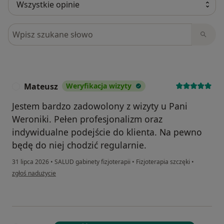
Szukaj w opiniach
Mateusz
Weryfikacja wizyty
M
Jestem bardzo zadowolony z wizyty u Pani
Weroniki. Pełen profesjonalizm oraz
indywidualne podejście do klienta. Na pewno
będę do niej chodzić regularnie.
31 lipca 2026
•
SALUD gabinety fizjoterapii
•
Fizjoterapia szczęki
•
w opinii użytkownika Mateusz
zgłoś nadużycie