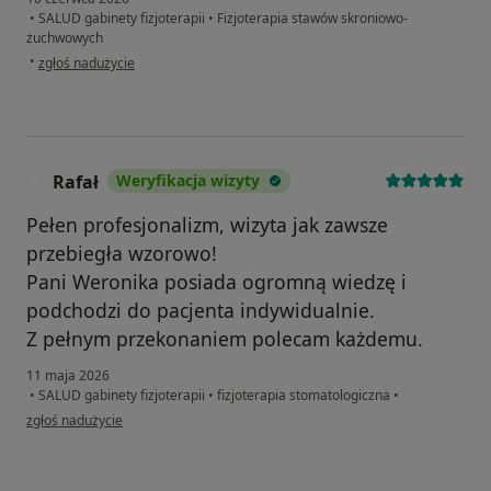
•
SALUD gabinety fizjoterapii
•
Fizjoterapia stawów skroniowo-
żuchwowych
w opinii użytkownika Klaudia
•
zgłoś nadużycie
Rafał
Weryfikacja wizyty
R
Pełen profesjonalizm, wizyta jak zawsze
przebiegła wzorowo!
Pani Weronika posiada ogromną wiedzę i
podchodzi do pacjenta indywidualnie.
Z pełnym przekonaniem polecam każdemu.
11 maja 2026
•
SALUD gabinety fizjoterapii
•
fizjoterapia stomatologiczna
•
w opinii użytkownika Rafał
zgłoś nadużycie