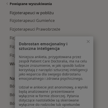
Powiązane wyszukiwania
Fizjoterapeuci w pobliżu
Fizjoterapeuci Gumieńce
Fizjoterapeuci Prawobrzeże
Fizjoterapeuci Turzyn
Dobrostan emocjonalny i
Fizjoterapeuci Śródmieście
sztuczna inteligencja
Fizjoterapeuci Osów
Niniejsza ankieta, przygotowana przez
zespół Patient Care Doctoralia, ma na celu
Więcej (1)
lepsze zrozumienie, w jaki sposób ludzie
Więcej w kategorii: Fizjoterapeuci w pobliżu
korzystają z narzędzi sztucznej inteligencji
jako wsparcia dla swojego dobrostanu
Najczęście leczone choroby
emocjonalnego i zdrowia psychicznego.
Bóle kręgosłupa w Szczecinie
Udział w ankiecie jest anonimowy, a wyniki
będą analizowane i prezentowane
Ból barku w Szczecinie
wyłącznie w formie zbiorczej. Pytania
dotyczące nastolatków są skierowane
Ból kolana w Szczecinie
wyłącznie do rodziców lub opiekunów