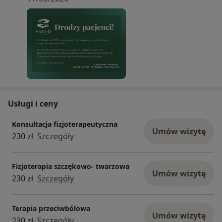
cena pozostaje bez zmian do 30 kwietnia. Nowa
stawka będzie obowiązywać od 1 maja.
Dziękujemy za zaufanie.
Zespół SALUD- Weronika, Ania oraz Ola
Usługi i ceny
Konsultacja fizjoterapeutyczna
Umów wizytę
230 zł
Szczegóły
Fizjoterapia szczękowo- twarzowa
Umów wizytę
230 zł
Szczegóły
Terapia przeciwbólowa
Umów wizytę
230 zł
Szczegóły