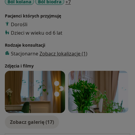
a11y_sr_more_diseases
Ból kolana
Ból biodra
+7
Pacjenci których przyjmuję
Dorośli
Dzieci w wieku od 6 lat
Rodzaje konsultacji
Stacjonarne
Zobacz lokalizacje (1)
Zdjęcia i filmy
Zobacz galerię (17)