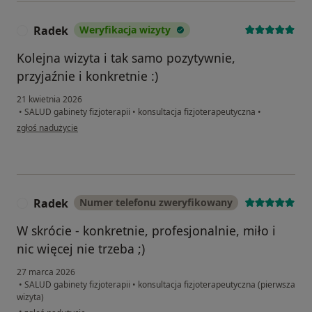
Radek
Weryfikacja wizyty
R
Kolejna wizyta i tak samo pozytywnie,
przyjaźnie i konkretnie :)
21 kwietnia 2026
•
SALUD gabinety fizjoterapii
•
konsultacja fizjoterapeutyczna
•
w opinii użytkownika Radek
zgłoś nadużycie
Radek
Numer telefonu zweryfikowany
R
W skrócie - konkretnie, profesjonalnie, miło i
nic więcej nie trzeba ;)
27 marca 2026
•
SALUD gabinety fizjoterapii
•
konsultacja fizjoterapeutyczna (pierwsza
wizyta)
w opinii użytkownika Radek
•