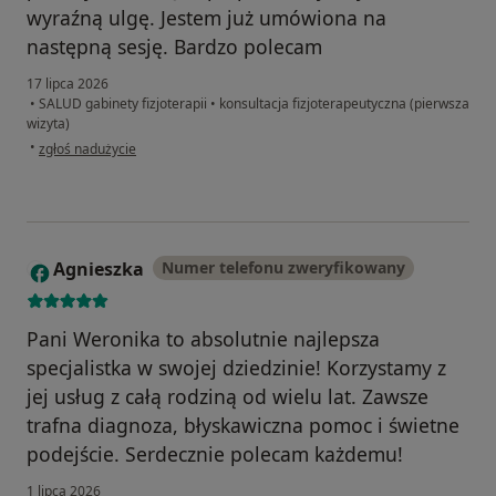
wyraźną ulgę. Jestem już umówiona na
następną sesję. Bardzo polecam
17 lipca 2026
•
SALUD gabinety fizjoterapii
•
konsultacja fizjoterapeutyczna (pierwsza
wizyta)
w opinii użytkownika Katarzyna Daśko
•
zgłoś nadużycie
Agnieszka
Numer telefonu zweryfikowany
A
Pani Weronika to absolutnie najlepsza
specjalistka w swojej dziedzinie! Korzystamy z
jej usług z całą rodziną od wielu lat. Zawsze
trafna diagnoza, błyskawiczna pomoc i świetne
podejście. Serdecznie polecam każdemu!
1 lipca 2026