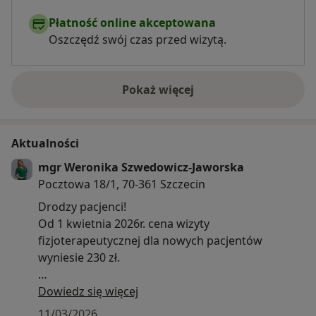
Płatność online akceptowana
Oszczędź swój czas przed wizytą.
Pokaż więcej
o doświadczeniu
Aktualności
mgr Weronika Szwedowicz-Jaworska
Pocztowa 18/1, 70-361 Szczecin
Drodzy pacjenci!
Od 1 kwietnia 2026r. cena wizyty
fizjoterapeutycznej dla nowych pacjentów
wyniesie 230 zł.
W ramach podziękowania za zaufanie i ciągłość
Dowiedz się więcej
terapii dla obecnych pacjentów dotychczasowa
11/03/2026