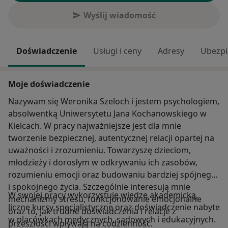
Wyślij wiadomość
Doświadczenie
Usługi i ceny
Adresy
Ubezpi
Moje doświadczenie
Nazywam się Weronika Szeloch i jestem psychologiem,
absolwentką Uniwersytetu Jana Kochanowskiego w
Kielcach. W pracy najważniejsze jest dla mnie
tworzenie bezpiecznej, autentycznej relacji opartej na
uważności i zrozumieniu. Towarzyszę dzieciom,
młodzieży i dorosłym w odkrywaniu ich zasobów,
rozumieniu emocji oraz budowaniu bardziej spójnego
i spokojnego życia. Szczególnie interesują mnie
W swojej pracy wykorzystuję wiedzę akademicką,
mechanizmy stresu, funkcjonowanie emocjonalne
liczne kursy specjalistyczne oraz doświadczenie nabyte
oraz to, jak trudne doświadczenia i relacje z
w placówkach medycznych, sądowych i edukacyjnych.
przeszłości wpływają na codzienność.