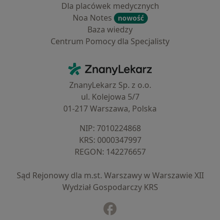
Dla placówek medycznych
Noa Notes
nowość
Baza wiedzy
Centrum Pomocy dla Specjalisty
Kontakt
ZnanyLekarz - Strona główna
ZnanyLekarz Sp. z o.o.
ul. Kolejowa 5/7
01-217 Warszawa, Polska
NIP: ⁠7010224868
KRS: ⁠0000347997
REGON: ⁠142276657
Sąd Rejonowy dla m.st. Warszawy w Warszawie XII
Wydział Gospodarczy KRS
Facebook
otwiera się w nowej karcie