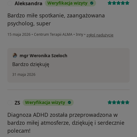
Aleksandra
Weryfikacja wizyty
A
Bardzo miłe spotkanie, zaangażowana
psycholog, super
w opinii użytkownika Aleksan
15 maja 2026
•
Centrum Terapii ALMA
•
Inny
•
zgłoś nadużycie
mgr Weronika Szeloch
Bardzo dziękuję
31 maja 2026
ZS
Weryfikacja wizyty
Z
Diagnoza ADHD została przeprowadzona w
bardzo miłej atmosferze, dziękuję i serdecznie
polecam!