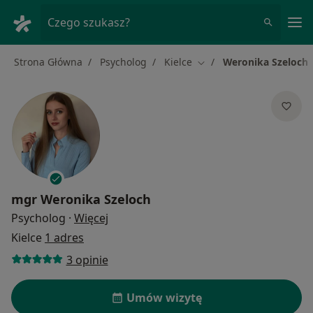
Me
Czego szukasz?
Strona Główna
Psycholog
Kielce
Weronika Szeloch
Zmień miasto
mgr
Weronika Szeloch
O specjalizacjach
Psycholog
·
Więcej
Kielce
1 adres
3 opinie
Umów wizytę