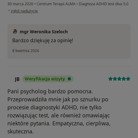
30 marca 2026
•
Centrum Terapii ALMA
•
Diagnoza ADHD test diva 5.0
w opinii użytkownika ZS
•
zgłoś nadużycie
mgr Weronika Szeloch
Bardzo dziękuję za opinię!
8 kwietnia 2026
JB
Weryfikacja wizyty
J
Pani psycholog bardzo pomocna.
Przeprowadziła mnie jak po sznurku po
procesie diagnostyki ADHD, nie tylko
rozwiązując test, ale również omawiając
niektóre pytania. Empatyczna, cierpliwa,
skuteczna.