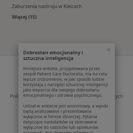
Zaburzenia nastroju w Kielcach
Więcej (15)
Więcej w kategorii: Najczęście leczone chorob
Dobrostan emocjonalny i
sztuczna inteligencja
Serwis
Niniejsza ankieta, przygotowana przez
zespół Patient Care Doctoralia, ma na celu
Regulamin
lepsze zrozumienie, w jaki sposób ludzie
Polityka prywatności pacjentów
korzystają z narzędzi sztucznej inteligencji
Polityka prywatności profesjonalistów
jako wsparcia dla swojego dobrostanu
emocjonalnego i zdrowia psychicznego.
Polityka prywatności dla profesjonalistów, których
dane pozyskaliśmy samodzielnie
Udział w ankiecie jest anonimowy, a wyniki
Polityka cookies
będą analizowane i prezentowane
wyłącznie w formie zbiorczej. Pytania
Jak działają wyniki wyszukiwania
dotyczące nastolatków są skierowane
Dostępność
wyłącznie do rodziców lub opiekunów
O nas
prawnych. Nie zbieramy informacji