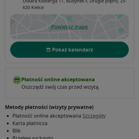
Oskara Kolberga 11,
Budynek F, Drugie piętro, 25-
620
Kielce
Powiększ mapę
otwiera się w nowej karcie
Dostępność
Pokaż kalendarz
Płatność online akceptowana
Oszczędź swój czas przed wizytą.
Metody płatności (wizyty prywatne)
Płatność online akceptowana
Szczegóły
Karta płatnicza
Blik
Przelew na konto