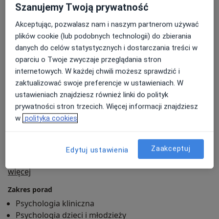
Szanujemy Twoją prywatność
poszerzając wiedzę o pracy z młodzieżą i procesie
nauczania. Systematycznie rozwijam także
Akceptując, pozwalasz nam i naszym partnerom używać
kompetencje w zakresie diagnozy psychologicznej,
plików cookie (lub podobnych technologii) do zbierania
stresu, traumy i pracy w kontakcie indywidualnym, aby
danych do celów statystycznych i dostarczania treści w
zapewniać wsparcie oparte na aktualnej wiedzy i
oparciu o Twoje zwyczaje przeglądania stron
wysokich standardach.
internetowych. W każdej chwili możesz sprawdzić i
W pracy kieruję się spokojem, wyrozumiałością i
zaktualizować swoje preferencje w ustawieniach. W
wrażliwością. Chcę, aby każda osoba, która przychodzi
ustawieniach znajdziesz również linki do polityk
do gabinetu, mogła czuć się zauważona, wysłuchana i
prywatności stron trzecich. Więcej informacji znajdziesz
traktowana z szacunkiem. Wspólnie szukamy
w
polityka cookies
sposobów, które pomogą jej lepiej radzić sobie z
trudnościami i budować bardziej satysfakcjonujące
Zaakceptuj
Edytuj ustawienia
życie.
O mnie
więcej
Zakres porad
Psychologia kliniczna
Psychologia dzieci i młodzieży