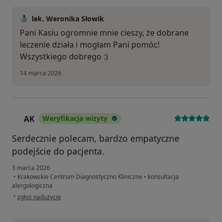
lek. Weronika Słowik
Pani Kasiu ogromnie mnie cieszy, że dobrane
leczenie działa i mogłam Pani pomóc!
Wszystkiego dobrego :)
14 marca 2026
AK
Weryfikacja wizyty
A
Serdecznie polecam, bardzo empatyczne
podejście do pacjenta.
3 marca 2026
•
Krakowskie Centrum Diagnostyczno Kliniczne
•
konsultacja
alergologiczna
w opinii użytkownika AK
•
zgłoś nadużycie