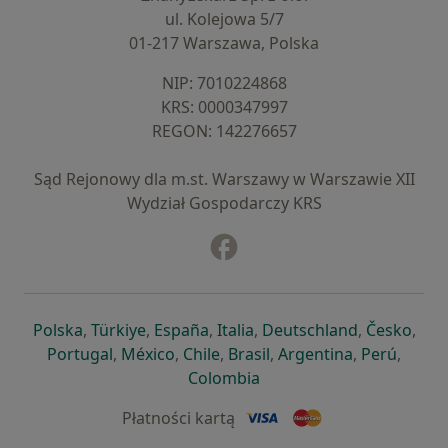
ul. Kolejowa 5/7
01-217 Warszawa, Polska
NIP: ⁠7010224868
KRS: ⁠0000347997
REGON: ⁠142276657
Sąd Rejonowy dla m.st. Warszawy w Warszawie XII
Wydział Gospodarczy KRS
Facebook
otwiera się w nowej karcie
otwiera się w nowej karcie
otwiera się w nowej karcie
otwiera się w nowej karcie
otwiera się w nowej karci
otwiera się
otwi
Polska
,
Türkiye
,
España
,
Italia
,
Deutschland
,
Česko
,
otwiera się w nowej karcie
otwiera się w nowej karcie
otwiera się w nowej karcie
otwiera się w nowej kar
otwiera się 
otwier
Portugal
,
México
,
Chile
,
Brasil
,
Argentina
,
Perú
,
otwiera się w nowej karc
Colombia
Płatności kartą