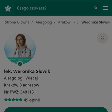
Me
Czego szukasz?
Strona Główna
Alergolog
Kraków
Weronika Słowik
Zmień miasto
lek.
Weronika Słowik
O specjalizacjach
Alergolog
·
Więcej
Kraków
8 adresów
Nr PWZ: 3481151
49 opinii