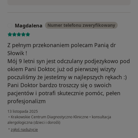
Magdalena
Numer telefonu zweryfikowany
M
Z pełnym przekonaniem polecam Panią dr
Słowik !
Mój 9 letni syn jest odczulany podjezykowo pod
okiem Pani Doktor, już od pierwszej wizyty
poczuliśmy że jesteśmy w najlepszych rękach :)
Pani Doktor bardzo troszczy się o swoich
pacjentów i potrafi skutecznie pomóc, pełen
profesjonalizm
13 listopada 2025
•
Krakowskie Centrum Diagnostyczno Kliniczne
•
konsultacja
alergologiczna (dzieci i dorośli)
w opinii użytkownika Magdalena
•
zgłoś nadużycie