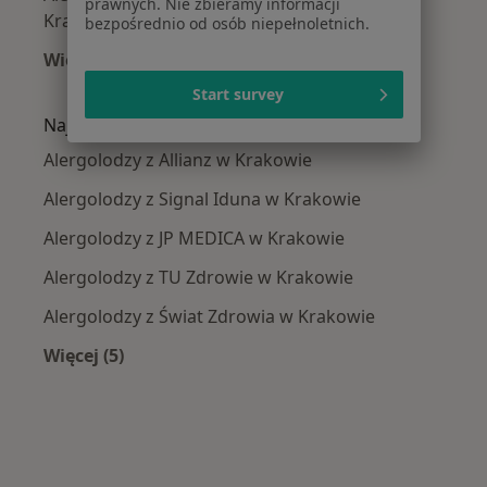
prawnych. Nie zbieramy informacji
Krakowie
bezpośrednio od osób niepełnoletnich.
Więcej (15)
Więcej w kategorii: Najczęście leczone chorob
Start survey
Najpopularniejsze ubezpieczenia
Alergolodzy z Allianz w Krakowie
Alergolodzy z Signal Iduna w Krakowie
Alergolodzy z JP MEDICA w Krakowie
Alergolodzy z TU Zdrowie w Krakowie
Alergolodzy z Świat Zdrowia w Krakowie
Więcej (5)
Więcej w kategorii: Najpopularniejsze ubezpie