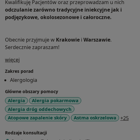
Kwalifikuję Pacjentów oraz przeprowadzam u nich
odczulanie zarówno tradycyjne iniekcyjne jak i
podjęzykowe, okolosezonowe i całoroczne.
Obecnie przyjmuje w
Krakowie
i
Warszawie
.
Serdecznie zapraszam!
O mnie
więcej
Zakres porad
Alergologia
Główne obszary pomocy
Alergia
Alergia pokarmowa
Alergia dróg oddechowych
a11y
Atopowe zapalenie skóry
Astma oskrzelowa
+25
Rodzaje konsultacji