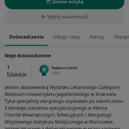
Umów wizytę
Wyślij wiadomość
Doświadczenie
Usługi i ceny
Adresy
Ubezpi
Moje doświadczenie
1
Edukacja
Jestem absolwentką Wydziału Lekarskiego Collegium
Medicum Uniwersytetu Jagiellońskiego w Krakowie.
Tytuł specjalisty alergologa uzyskałam po zakończeniu
5 letniego szkolenia specjalizacyjnego w Klinice
Chorób Wewnętrznych, Infekcyjnych i Alergologii
Wojskowego Instytutu Medycznego w Warszawie.
Jestem lekarzem z doświadczeniem w pracy zarówno