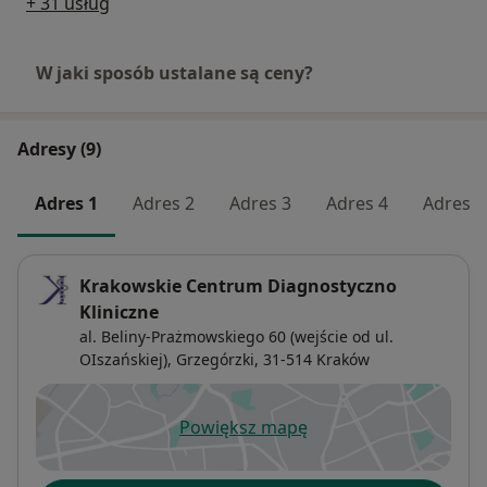
+ 31 usług
W jaki sposób ustalane są ceny?
Adresy (9)
Adres 1
Adres 2
Adres 3
Adres 4
Adres 5
Krakowskie Centrum Diagnostyczno
Kliniczne
al. Beliny-Prażmowskiego 60 (wejście od ul.
OIszańskiej),
Grzegórzki
, 31-514
Kraków
Powiększ mapę
otwiera się w nowej karcie