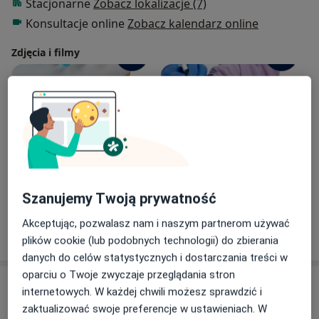
Stacjonarne
Zobacz lokalizacje (7)
Konsultacje online
Zobacz kalendarz online
Zdjęcia i filmy
Zobacz galerię (2)
Szanujemy Twoją prywatność
Akceptując, pozwalasz nam i naszym partnerom używać
Pokaż więcej
o doświadczeniu
plików cookie (lub podobnych technologii) do zbierania
danych do celów statystycznych i dostarczania treści w
oparciu o Twoje zwyczaje przeglądania stron
Usługi i ceny
internetowych. W każdej chwili możesz sprawdzić i
zaktualizować swoje preferencje w ustawieniach. W
Konsultacja alergologiczna