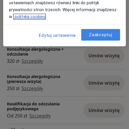
Umów wizytę
ustawieniach znajdziesz również linki do polityk
Od 250 zł
Szczegóły
prywatności stron trzecich. Więcej informacji znajdziesz
w
polityka cookies
Punktowe testy skórne - panel
aleregenów wziewnych
Umów wizytę
Od 200 zł
Szczegóły
Zaakceptuj
Edytuj ustawienia
Konsultacja alergologiczna +
odczulanie
Umów wizytę
320 zł
Szczegóły
Konsultacja alergologiczna
(pierwsza wizyta)
Umów wizytę
250 zł
Szczegóły
Kwalifikacja do odczulania
podjęzykowego
Umów wizytę
Od 250 zł
Szczegóły