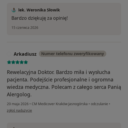
lek. Weronika Słowik
Bardzo dziękuję za opinię!
15 czerwca 2026
Arkadiusz
Numer telefonu zweryfikowany
A
Rewelacyjna Doktor. Bardzo miła i wysłucha
pacjenta. Podejście profesjonalne i ogromna
wiedza medyczna. Polecam z całego serca Panią
Alergolog.
20 maja 2026
•
CM Medicover Kraków Jasnogórska
•
odczulanie
•
w opinii użytkownika Arkadiusz
zgłoś nadużycie