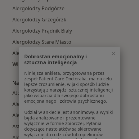
Alergolodzy Podgórze
Alergolodzy Grzegórzki
Alergolodzy Prądnik Biały
Alergolodzy Stare Miasto
Alergolodzy Krowodrza
Dobrostan emocjonalny i
sztuczna inteligencja
Więcej (12)
Więcej w kategorii: Alergolodzy w pobliżu
Niniejsza ankieta, przygotowana przez
zespół Patient Care Doctoralia, ma na celu
Najczęście leczone choroby
lepsze zrozumienie, w jaki sposób ludzie
korzystają z narzędzi sztucznej inteligencji
Atopowe zapalenie skóry w Krakowie
jako wsparcia dla swojego dobrostanu
emocjonalnego i zdrowia psychicznego.
Alergia w Krakowie
Udział w ankiecie jest anonimowy, a wyniki
Alergie skórne w Krakowie
będą analizowane i prezentowane
wyłącznie w formie zbiorczej. Pytania
Astma w Krakowie
dotyczące nastolatków są skierowane
wyłącznie do rodziców lub opiekunów
Alergiczne kontaktowe zapalenie skóry w