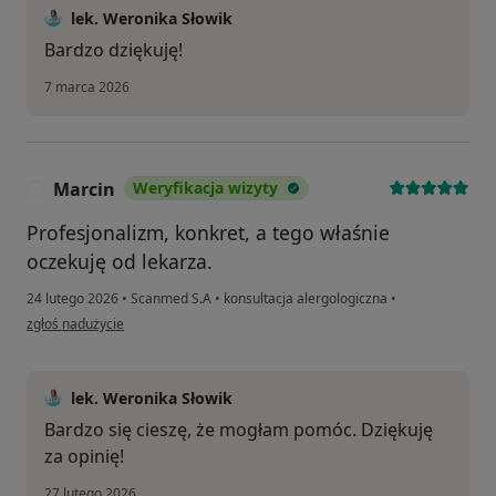
lek. Weronika Słowik
Bardzo dziękuję!
7 marca 2026
Marcin
Weryfikacja wizyty
M
Profesjonalizm, konkret, a tego właśnie
oczekuję od lekarza.
24 lutego 2026
•
Scanmed S.A
•
konsultacja alergologiczna
•
w opinii użytkownika Marcin
zgłoś nadużycie
lek. Weronika Słowik
Bardzo się cieszę, że mogłam pomóc. Dziękuję
za opinię!
27 lutego 2026