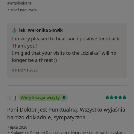
alergologiczna
w opinii użytkownika P Nucci
•
zgłoś nadużycie
lek. Weronika Słowik
I'm very pleased to hear such positive feedback.
Thank you!
I'm glad that your visits to the „działka” will no
longer be a threat :)
4 sierpnia 2026
J
Weryfikacja wizyty
Pani Doktor jest Punktualną. Wszystko wyjaśnia
bardzo dokładnie, sympatyczna
7 lipca 2026
•
Krakowskie Centrum Diagnostyczno Kliniczne
•
punktowe testy skórne