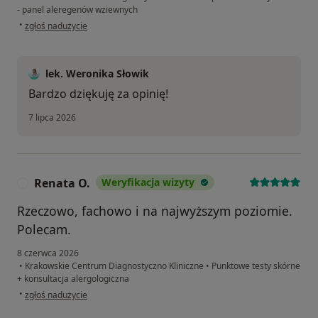
- panel aleregenów wziewnych
w opinii użytkownika J
•
zgłoś nadużycie
lek. Weronika Słowik
Bardzo dziękuję za opinię!
7 lipca 2026
Renata O.
Weryfikacja wizyty
R
Rzeczowo, fachowo i na najwyższym poziomie.
Polecam.
8 czerwca 2026
•
Krakowskie Centrum Diagnostyczno Kliniczne
•
Punktowe testy skórne
+ konsultacja alergologiczna
w opinii użytkownika Renata O.
•
zgłoś nadużycie