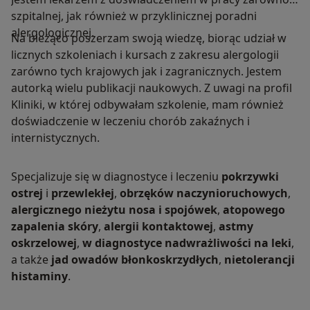
szpitalnej, jak również w przyklinicznej poradni
alergologicznej.
Na bieżąco poszerzam swoją wiedzę, biorąc udział w
licznych szkoleniach i kursach z zakresu alergologii
zarówno tych krajowych jak i zagranicznych. Jestem
autorką wielu publikacji naukowych. Z uwagi na profil
Kliniki, w której odbywałam szkolenie, mam również
doświadczenie w leczeniu chorób zakaźnych i
internistycznych.
Specjalizuje się w diagnostyce i leczeniu
pokrzywki
ostrej
i
przewlekłej
,
obrzęków naczynioruchowych
,
alergicznego nieżytu nosa i spojówek
,
atopowego
zapalenia skóry
,
alergii kontaktowej
,
astmy
oskrzelowej
,
w diagnostyce nadwrażliwości na leki
,
a także
jad owadów błonkoskrzydłych
,
nietolerancji
histaminy
.