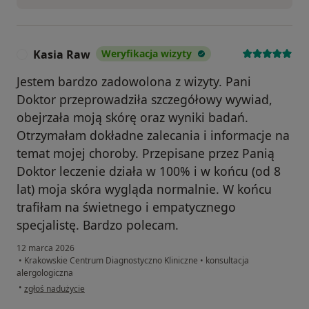
Kasia Raw
Weryfikacja wizyty
K
Jestem bardzo zadowolona z wizyty. Pani
Doktor przeprowadziła szczegółowy wywiad,
obejrzała moją skórę oraz wyniki badań.
Otrzymałam dokładne zalecania i informacje na
temat mojej choroby. Przepisane przez Panią
Doktor leczenie działa w 100% i w końcu (od 8
lat) moja skóra wygląda normalnie. W końcu
trafiłam na świetnego i empatycznego
specjalistę. Bardzo polecam.
12 marca 2026
•
Krakowskie Centrum Diagnostyczno Kliniczne
•
konsultacja
alergologiczna
w opinii użytkownika Kasia Raw
•
zgłoś nadużycie