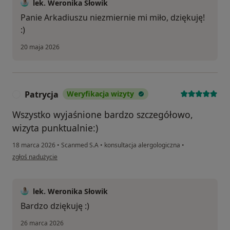
lek. Weronika Słowik
Panie Arkadiuszu niezmiernie mi miło, dziękuję!
:)
20 maja 2026
Patrycja
Weryfikacja wizyty
P
Wszystko wyjaśnione bardzo szczegółowo,
wizyta punktualnie:)
18 marca 2026
•
Scanmed S.A
•
konsultacja alergologiczna
•
w opinii użytkownika Patrycja
zgłoś nadużycie
lek. Weronika Słowik
Bardzo dziękuję :)
26 marca 2026