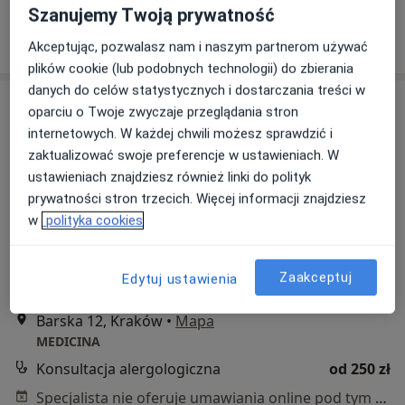
Szanujemy Twoją prywatność
Poproś o wizytę
Akceptując, pozwalasz nam i naszym partnerom używać
plików cookie (lub podobnych technologii) do zbierania
danych do celów statystycznych i dostarczania treści w
oparciu o Twoje zwyczaje przeglądania stron
internetowych. W każdej chwili możesz sprawdzić i
zaktualizować swoje preferencje w ustawieniach. W
ustawieniach znajdziesz również linki do polityk
prywatności stron trzecich. Więcej informacji znajdziesz
w
polityka cookies
dr n. med. Tomasz Śliwa
Alergolog
Zaakceptuj
Edytuj ustawienia
6 opinii
Barska 12, Kraków
•
Mapa
MEDICINA
Konsultacja alergologiczna
od 250 zł
Specjalista nie oferuje umawiania online pod tym adresem.