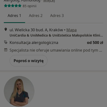
·
Więcej
Alergolog, Pulmonolog
85 opinii
Adres 1
Adres 2
Adres 3
ul. Wielicka 30 bud. A, Kraków
•
Mapa
UniCardia & UniMedica & UniEstetica Małopolskie Kliniki Specjalistyczne w Krakowie
Konsultacja alergologiczna
od 500 zł
Specjalista nie oferuje umawiania online pod tym adresem.
Poproś o wizytę