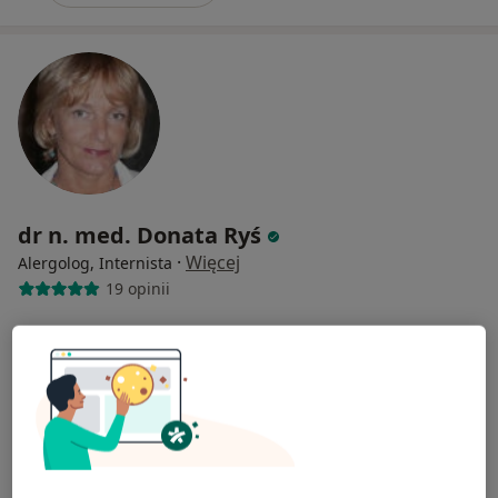
dr n. med. Donata Ryś
·
Więcej
Alergolog, Internista
19 opinii
Adres 1
Adres 2
Leona Henryka Sternbacha 1, Kraków
•
Mapa
Centrum Medicover Czerwone Maki
Konsultacja alergologiczna
330 zł
Specjalista nie oferuje umawiania online pod tym adresem.