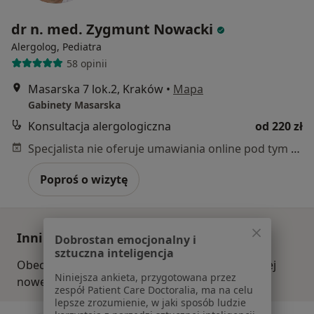
dr n. med. Zygmunt Nowacki
Alergolog, Pediatra
58 opinii
Masarska 7 lok.2, Kraków
•
Mapa
Gabinety Masarska
Konsultacja alergologiczna
od 220 zł
Specjalista nie oferuje umawiania online pod tym adresem.
Poproś o wizytę
Inni specjaliści w Twojej okolicy
Dobrostan emocjonalny i
sztuczna inteligencja
Obecnie nie ma wolnych miejsc. Sprawdź później
Niniejsza ankieta, przygotowana przez
nowe oferty.
zespół Patient Care Doctoralia, ma na celu
lepsze zrozumienie, w jaki sposób ludzie