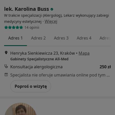
lek. Karolina Buss
W trakcie specjalizacji (Alergolog), Lekarz wykonujący zabiegi
·
Więcej
medycyny estetycznej
14 opinii
Adres 1
Adres 2
Adres 3
Adres 4
Adres 5
Henryka Sienkiewicza 23, Kraków
•
Mapa
Gabinety Specjalistyczne All-Med
Konsultacja alergologiczna
250 zł
Specjalista nie oferuje umawiania online pod tym adresem.
Poproś o wizytę