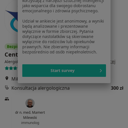
korzystają z narzędzi sztucznej inteligencji
jako wsparcia dla swojego dobrostanu
emocjonalnego i zdrowia psychicznego.
Udział w ankiecie jest anonimowy, a wyniki
będą analizowane i prezentowane
wyłącznie w formie zbiorczej. Pytania
dotyczące nastolatków są skierowane
wyłącznie do rodziców lub opiekunów
Bezpieczne płatności
prawnych. Nie zbieramy informacji
bezpośrednio od osób niepełnoletnich.
Centrum Medyczne NOWOMED
·
Więcej
Alergologia, Dermatologia, Medycyna estetyczna
240 opinii
Start survey
Miłkowskiego 3/6, Kraków
•
Mapa
Konsultacja alergologiczna
300 zł
dr n. med. Mamert
Milewski
immunolog