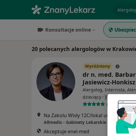
specjaliz
Konsultacje online
Ubezpiec
20 polecanych alergologów w Krakowi
Wyróżniony
dr n. med. Barba
Jasiewicz-Honkisz
Alergolog, Internista, Ale
·
Więcej
dziecięcy
643 opinie
Na Zakolu Wisły 12C/lokal usługo
Allmedis - Gabinety Lekarskie Vistula Clinic
Akceptuje enel-med