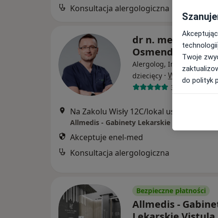
Konsultacja alergologiczna
Szanuje
Akceptując
dr n. med. Grzego
technologii
Osmenda
Twoje zwyc
Alergolog, Internista, Ale
zaktualizo
·
Więcej
dziecięcy
do polityk 
351 opinii
Na Zakolu Wisły 12C/lokal usługo
Allmedis - Gabinety Lekarskie Vistula Clinic
Akceptuje enel-med
Konsultacja alergologiczna
Bezpieczne płatności
Allmedis - Gabine
Lekarskie Vistula 