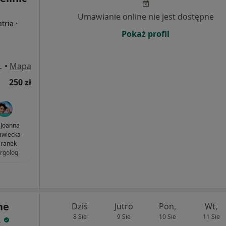
Umawianie online nie jest dostępne
·
atria
Pokaż profil
wy nr 2, Kraków
•
Mapa
250 zł
. Joanna
wiecka-
ranek
ergolog
ne
Dziś
Jutro
Pon,
Wt,
.
8 Sie
9 Sie
10 Sie
11 Sie