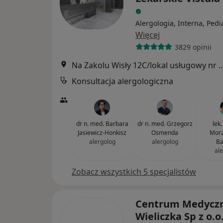
Alergologia, Interna, Pedi
Więcej
3829 opinii
Na Zakolu Wisły 12C/lokal usługo
Konsultacja alergologiczna
dr n. med. Barbara
dr n. med. Grzegorz
lek
Jasiewicz-Honkisz
Osmenda
Mora
alergolog
alergolog
Ba
al
Zobacz wszystkich 5 specjalistów
Centrum Medycz
Wieliczka Sp z o.o