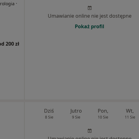
·
Urologia
Umawianie online nie jest dostępne
Pokaż profil
od 200 zł
Dziś
Jutro
Pon,
Wt,
8 Sie
9 Sie
10 Sie
11 Sie
Umawianie online nie jest dostępne