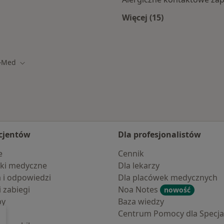
Więcej (15)
amach Enel-med
Więcej w kategorii: 
l-Med
asto
Zmień miasto
cjentów
Dla profesjonalistów
e
Cennik
ki medyczne
Dla lekarzy
a i odpowiedzi
Dla placówek medycznych
i zabiegi
Noa Notes
nowość
by
Baza wiedzy
Centrum Pomocy dla Specjal