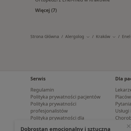
Więcej (7)
Więcej w kategorii: Specjaliści w r
Strona Główna
Alergolog
Kraków
Ene
Zmień miasto
Zmień mi
Serwis
Dla pa
Regulamin
Lekarz
Polityka prywatności pacjentów
Placów
Polityka prywatności
Pytani
profesjonalistów
Usługi 
Polityka prywatności dla
Choro
profesjonalistów, których dane
Pomoc
Dobrostan emocjonalny i sztuczna