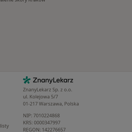
Najczęście leczone choroby
Kontakt
ZnanyLekarz - Strona główna
ZnanyLekarz Sp. z o.o.
ul. Kolejowa 5/7
01-217 Warszawa, Polska
NIP: ⁠7010224868
KRS: ⁠0000347997
isty
REGON: ⁠142276657