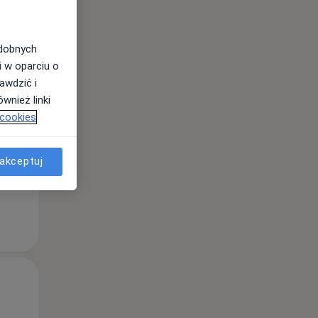
odobnych
Śr,
Czw,
Pt,
i w oparciu o
12 Sie
13 Sie
14 Sie
awdzić i
wnież linki
 cookies
akceptuj
Śr,
Czw,
Pt,
12 Sie
13 Sie
14 Sie