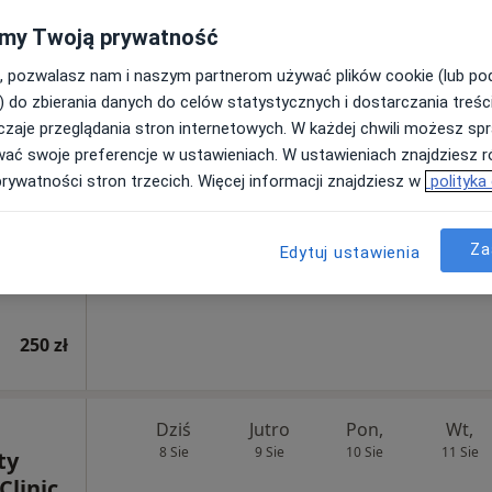
250 zł
my Twoją prywatność
, pozwalasz nam i naszym partnerom używać plików cookie (lub p
rz
Dziś
Jutro
Pon,
Wt,
) do zbierania danych do celów statystycznych i dostarczania treśc
8 Sie
9 Sie
10 Sie
11 Sie
zaje przeglądania stron internetowych. W każdej chwili możesz spr
rgolog
wać swoje preferencje w ustawieniach. W ustawieniach znajdziesz ró
prywatności stron trzecich. Więcej informacji znajdziesz w
polityka
Umawianie online nie jest dostępne
Poproś o wizytę
wy nr 2, Kraków
•
Mapa
Za
Edytuj ustawienia
250 zł
Dziś
Jutro
Pon,
Wt,
8 Sie
9 Sie
10 Sie
11 Sie
ty
Clinic