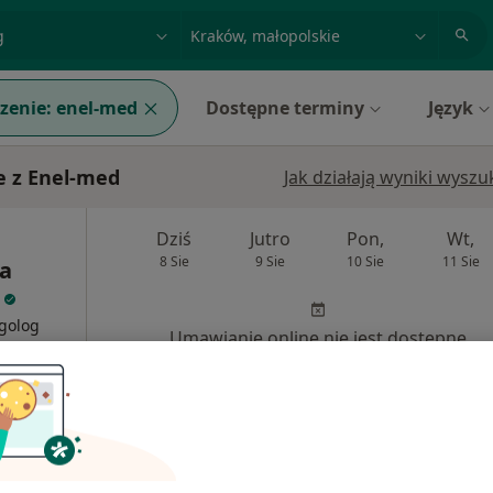
acja, badanie lub nazwisko
miasto lub dzielnica
zenie:
enel-med
Dostępne terminy
Język
e z Enel-med
Jak działają wyniki wysz
Dziś
Jutro
Pon,
Wt,
8 Sie
9 Sie
10 Sie
11 Sie
ra
rgolog
Umawianie online nie jest dostępne
Poproś o wizytę
wy nr 2, Kraków
•
Mapa